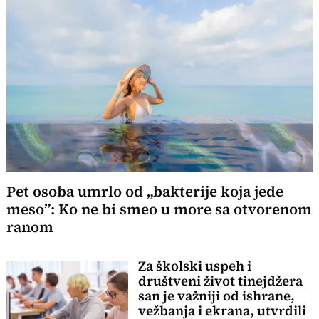
Pet osoba umrlo od „bakterije koja jede
meso”: Ko ne bi smeo u more sa otvorenom
ranom
Za školski uspeh i
društveni život tinejdžera
san je važniji od ishrane,
vežbanja i ekrana, utvrdili