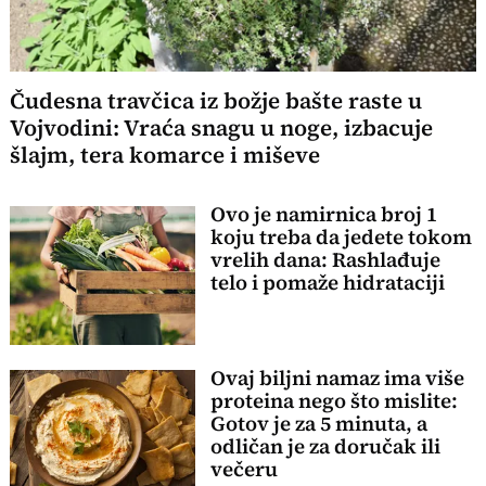
Čudesna travčica iz božje bašte raste u
Vojvodini: Vraća snagu u noge, izbacuje
šlajm, tera komarce i miševe
Ovo je namirnica broj 1
koju treba da jedete tokom
vrelih dana: Rashlađuje
telo i pomaže hidrataciji
Ovaj biljni namaz ima više
proteina nego što mislite:
Gotov je za 5 minuta, a
odličan je za doručak ili
večeru