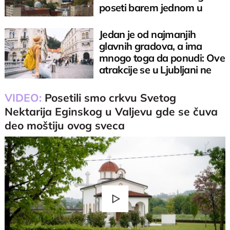
poseti barem jednom u
životu
Jedan je od najmanjih
glavnih gradova, a ima
mnogo toga da ponudi: Ove
atrakcije se u Ljubljani ne
propuštaju
VIDEO:
Posetili smo crkvu Svetog
Nektarija Eginskog u Valjevu gde se čuva
deo moštiju ovog sveca
Play