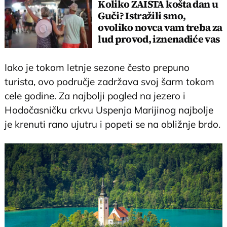
Koliko ZAISTA košta dan u
Guči? Istražili smo,
ovoliko novca vam treba za
lud provod, iznenadiće vas
cifra!
Iako je tokom letnje sezone često prepuno
turista, ovo područje zadržava svoj šarm tokom
cele godine. Za najbolji pogled na jezero i
Hodočasničku crkvu Uspenja Marijinog najbolje
je krenuti rano ujutru i popeti se na obližnje brdo.