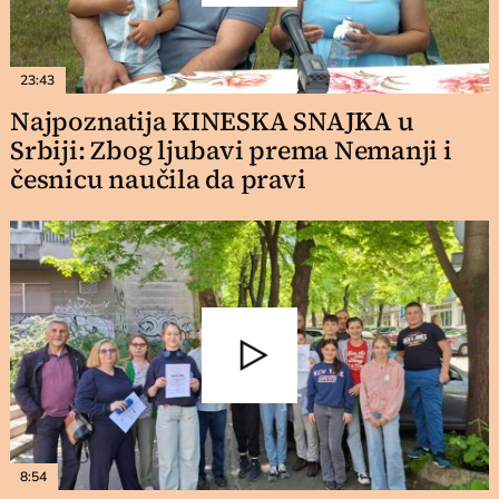
23:43
Najpoznatija KINESKA SNAJKA u
Srbiji: Zbog ljubavi prema Nemanji i
česnicu naučila da pravi
8:54