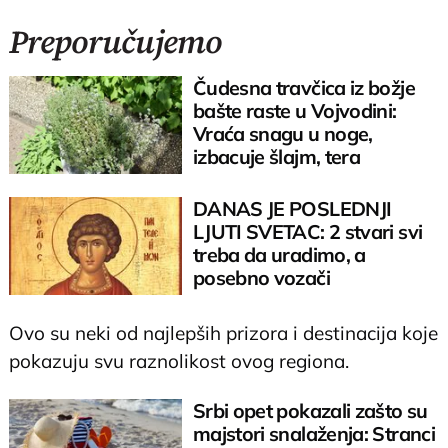
Preporučujemo
Čudesna travčica iz božje
bašte raste u Vojvodini:
Vraća snagu u noge,
izbacuje šlajm, tera
komarce i miševe
DANAS JE POSLEDNJI
LJUTI SVETAC: 2 stvari svi
treba da uradimo, a
posebno vozači
Ovo su neki od najlepših prizora i destinacija koje
pokazuju svu raznolikost ovog regiona.
Srbi opet pokazali zašto su
majstori snalaženja: Stranci