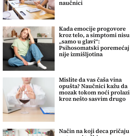
naučnici
Kada emocije progovore
kroz telo, a simptomi nisu
„samo u glavi“:
Psihosomatski poremećaj
nije izmišljotina
Mislite da vas čaša vina
opušta? Naučnici kažu da
mozak tokom noći prolazi
kroz nešto sasvim drugo
Način na koji deca pričaju