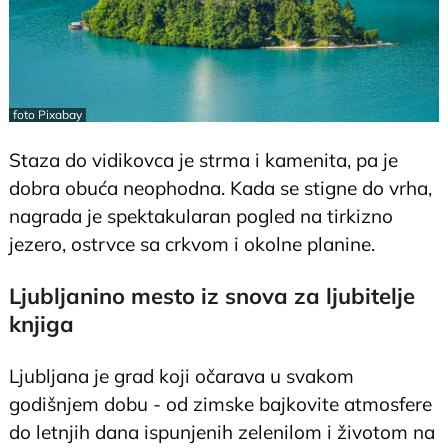
foto Pixabay
Staza do vidikovca je strma i kamenita, pa je
dobra obuća neophodna. Kada se stigne do vrha,
nagrada je spektakularan pogled na tirkizno
jezero, ostrvce sa crkvom i okolne planine.
Ljubljanino mesto iz snova za ljubitelje
knjiga
Ljubljana je grad koji očarava u svakom
godišnjem dobu - od zimske bajkovite atmosfere
do letnjih dana ispunjenih zelenilom i životom na