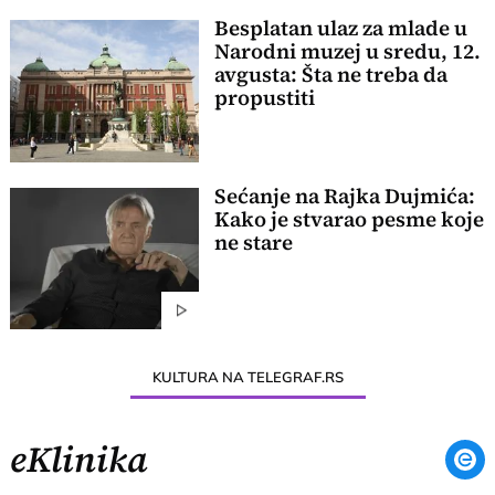
Besplatan ulaz za mlade u
Narodni muzej u sredu, 12.
avgusta: Šta ne treba da
propustiti
Sećanje na Rajka Dujmića:
Kako je stvarao pesme koje
ne stare
KULTURA NA TELEGRAF.RS
eKlinika