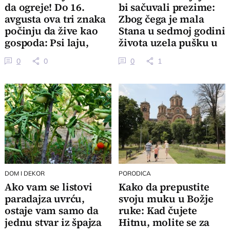
da ogreje! Do 16.
bi sačuvali prezime:
avgusta ova tri znaka
Zbog čega je mala
počinju da žive kao
Stana u sedmoj godini
gospoda: Psi laju,
života uzela pušku u
vetar nosi
ruke
0
0
0
1
DOM I DEKOR
PORODICA
Ako vam se listovi
Kako da prepustite
paradajza uvrću,
svoju muku u Božje
ostaje vam samo da
ruke: Kad čujete
jednu stvar iz špajza
Hitnu, molite se za