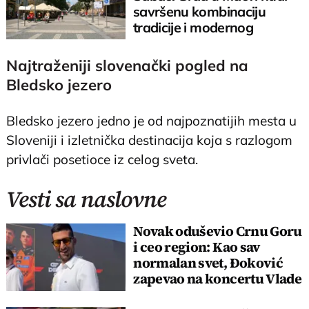
savršenu kombinaciju
tradicije i modernog
Najtraženiji slovenački pogled na
Bledsko jezero
Bledsko jezero jedno je od najpoznatijih mesta u
Sloveniji i izletnička destinacija koja s razlogom
privlači posetioce iz celog sveta.
Vesti sa naslovne
Novak oduševio Crnu Goru
i ceo region: Kao sav
normalan svet, Đoković
zapevao na koncertu Vlade
Georgijeva