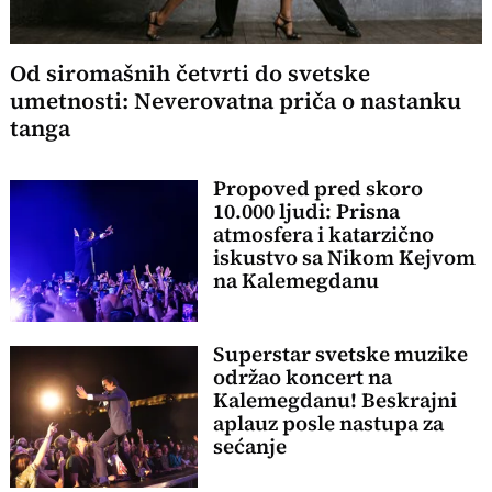
Od siromašnih četvrti do svetske
umetnosti: Neverovatna priča o nastanku
tanga
Propoved pred skoro
10.000 ljudi: Prisna
atmosfera i katarzično
iskustvo sa Nikom Kejvom
na Kalemegdanu
Superstar svetske muzike
održao koncert na
Kalemegdanu! Beskrajni
aplauz posle nastupa za
sećanje