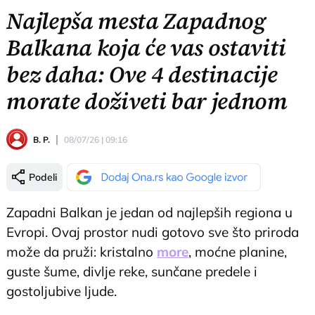
Najlepša mesta Zapadnog
Balkana koja će vas ostaviti
bez daha: Ove 4 destinacije
morate doživeti bar jednom
B. P.
08/07/26 | 09:16
Podeli
Zapadni Balkan je jedan od najlepših regiona u
Evropi. Ovaj prostor nudi gotovo sve što priroda
može da pruži: kristalno
more
, moćne planine,
guste šume, divlje reke, sunčane predele i
gostoljubive ljude.