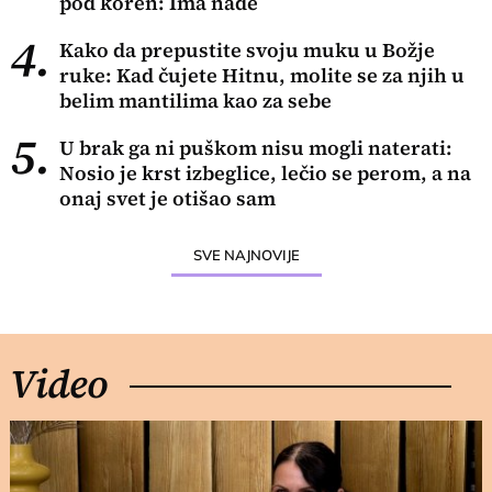
pod koren: Ima nade
4.
Kako da prepustite svoju muku u Božje
ruke: Kad čujete Hitnu, molite se za njih u
belim mantilima kao za sebe
5.
U brak ga ni puškom nisu mogli naterati:
Nosio je krst izbeglice, lečio se perom, a na
onaj svet je otišao sam
SVE NAJNOVIJE
Video