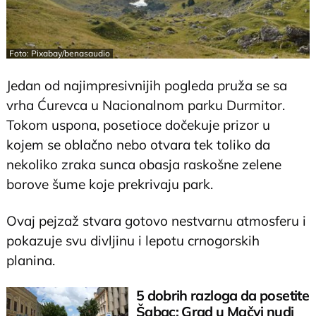
Foto: Pixabay/benasaudio
Jedan od najimpresivnijih pogleda pruža se sa
vrha Ćurevca u Nacionalnom parku Durmitor.
Tokom uspona, posetioce dočekuje prizor u
kojem se oblačno nebo otvara tek toliko da
nekoliko zraka sunca obasja raskošne zelene
borove šume koje prekrivaju park.
Ovaj pejzaž stvara gotovo nestvarnu atmosferu i
pokazuje svu divljinu i lepotu crnogorskih
planina.
5 dobrih razloga da posetite
Šabac: Grad u Mačvi nudi