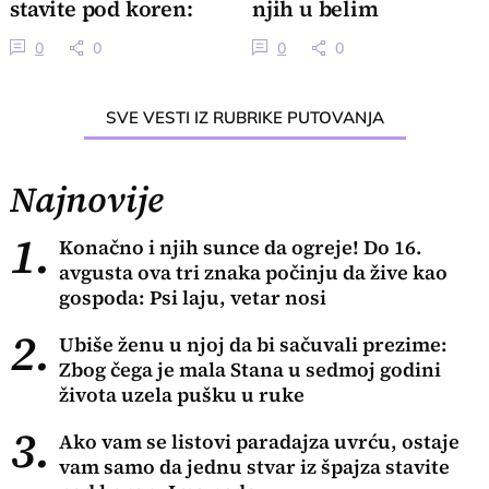
stavite pod koren:
njih u belim
Ima nade
mantilima kao za
0
0
0
0
sebe
SVE VESTI IZ RUBRIKE PUTOVANJA
Najnovije
1.
Konačno i njih sunce da ogreje! Do 16.
avgusta ova tri znaka počinju da žive kao
gospoda: Psi laju, vetar nosi
2.
Ubiše ženu u njoj da bi sačuvali prezime:
Zbog čega je mala Stana u sedmoj godini
života uzela pušku u ruke
3.
Ako vam se listovi paradajza uvrću, ostaje
vam samo da jednu stvar iz špajza stavite