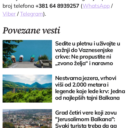
broj telefona
+381 64 8939257
(
WhatsApp
/
Viber
/
Telegram
).
Povezane vesti
Sedite u pletnu i uživajte u
vožnji do Vaznesenjske
crkve: Ne propustite ni
„zvono želja“ i naravno
krempitu
Nestvarna jezera, vrhovi
viši od 2.000 metara i
legende koje lede krv: Jedna
od najlepših tajni Balkana
Grad četiri vere koji zovu
"Jerusalimom Balkana":
Svaki turista treba da ga