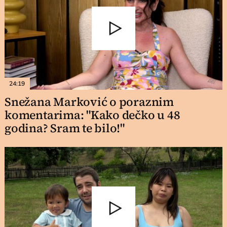
24:19
Snežana Marković o poraznim
komentarima: "Kako dečko u 48
godina? Sram te bilo!"