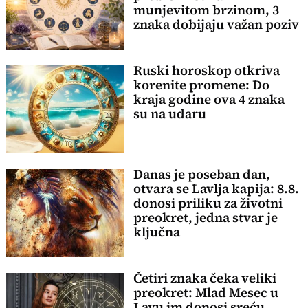
munjevitom brzinom, 3
znaka dobijaju važan poziv
Ruski horoskop otkriva
korenite promene: Do
kraja godine ova 4 znaka
su na udaru
Danas je poseban dan,
otvara se Lavlja kapija: 8.8.
donosi priliku za životni
preokret, jedna stvar je
ključna
Četiri znaka čeka veliki
preokret: Mlad Mesec u
Lavu im donosi sreću,