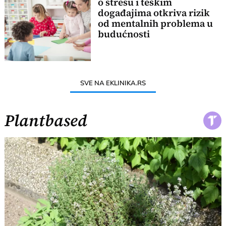
o stresu i teškim
događajima otkriva rizik
od mentalnih problema u
budućnosti
SVE NA EKLINIKA.RS
Plantbased