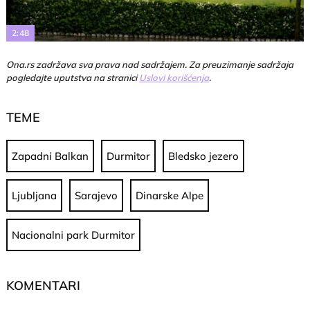
Video
2:48
Ona.rs zadržava sva prava nad sadržajem. Za preuzimanje sadržaja
pogledajte uputstva na stranici
Uslovi korišćenja
.
TEME
Zapadni Balkan
Durmitor
Bledsko jezero
Ljubljana
Sarajevo
Dinarske Alpe
Nacionalni park Durmitor
KOMENTARI