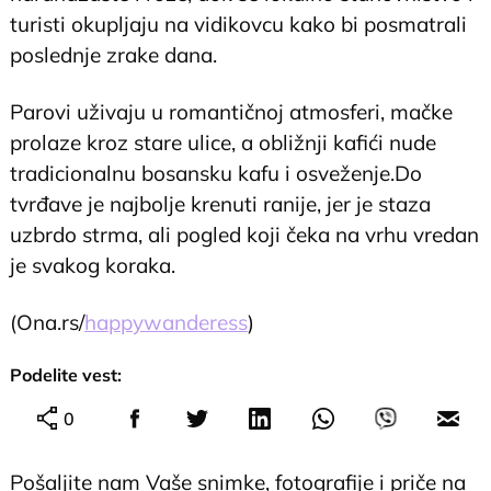
turisti okupljaju na vidikovcu kako bi posmatrali
poslednje zrake dana.
Parovi uživaju u romantičnoj atmosferi, mačke
prolaze kroz stare ulice, a obližnji kafići nude
tradicionalnu bosansku kafu i osveženje.Do
tvrđave je najbolje krenuti ranije, jer je staza
uzbrdo strma, ali pogled koji čeka na vrhu vredan
je svakog koraka.
(Ona.rs/
happywanderess
)
Podelite vest:
0
Pošaljite nam Vaše snimke, fotografije i priče na