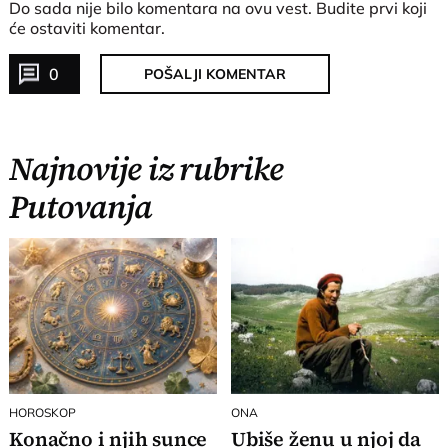
Do sada nije bilo komentara na ovu vest.
Budite prvi koji
će ostaviti komentar.
0
POŠALJI KOMENTAR
Najnovije iz rubrike
Putovanja
HOROSKOP
ONA
Konačno i njih sunce
Ubiše ženu u njoj da