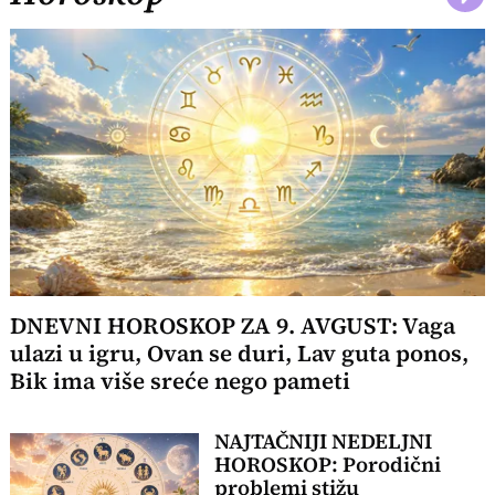
DNEVNI HOROSKOP ZA 9. AVGUST: Vaga
ulazi u igru, Ovan se duri, Lav guta ponos,
Bik ima više sreće nego pameti
NAJTAČNIJI NEDELJNI
HOROSKOP: Porodični
problemi stižu