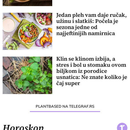
Jedan pleh vam daje ručak,
užinu i slatkiš: Počela je
sezona jedne od
najjeftinijih namirnica
Klin se klinom izbija, a
stres i bol u stomaku ovom
biljkom iz porodice
usnatica: Ne znate koliko je
čaj super
PLANTBASED NA TELEGRAF.RS
Horoskop