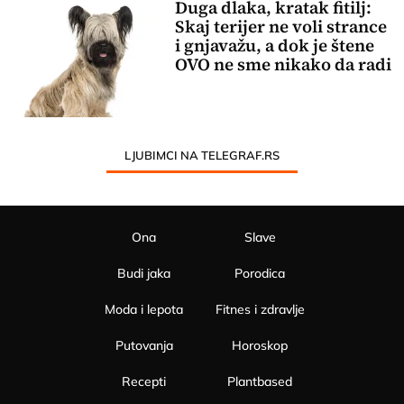
Duga dlaka, kratak fitilj:
Skaj terijer ne voli strance
i gnjavažu, a dok je štene
OVO ne sme nikako da radi
LJUBIMCI NA TELEGRAF.RS
Ona
Slave
Budi jaka
Porodica
Moda i lepota
Fitnes i zdravlje
Putovanja
Horoskop
Recepti
Plantbased