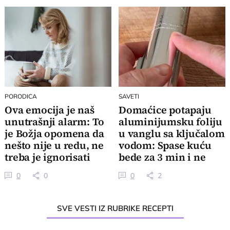
PORODICA
SAVETI
Ova emocija je naš
Domaćice potapaju
unutrašnji alarm: To
aluminijumsku foliju
je Božja opomena da
u vanglu sa ključalom
nešto nije u redu, ne
vodom: Spase kuću
treba je ignorisati
bede za 3 min i ne
mrdnu prstom
0
0
0
2
SVE VESTI IZ RUBRIKE RECEPTI