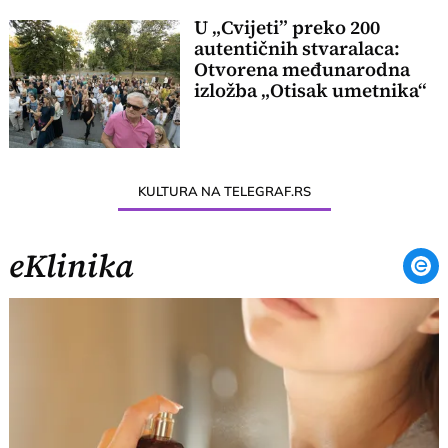
U „Cvijeti” preko 200
autentičnih stvaralaca:
Otvorena međunarodna
izložba „Otisak umetnika“
KULTURA NA TELEGRAF.RS
eKlinika