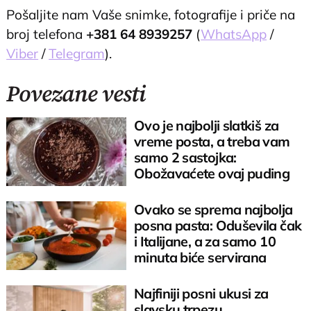
Pošaljite nam Vaše snimke, fotografije i priče na
broj telefona
+381 64 8939257
(
WhatsApp
/
Viber
/
Telegram
).
Povezane vesti
Ovo je najbolji slatkiš za
vreme posta, a treba vam
samo 2 sastojka:
Obožavaćete ovaj puding
Ovako se sprema najbolja
posna pasta: Oduševila čak
i Italijane, a za samo 10
minuta biće servirana
Najfiniji posni ukusi za
slavsku trpezu