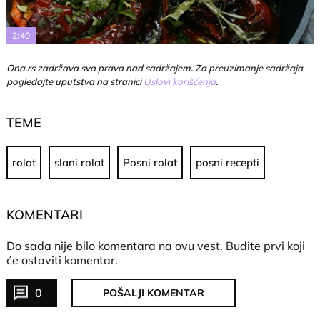
Video
2:40
Ona.rs zadržava sva prava nad sadržajem. Za preuzimanje sadržaja
pogledajte uputstva na stranici
Uslovi korišćenja
.
TEME
rolat
slani rolat
Posni rolat
posni recepti
KOMENTARI
Do sada nije bilo komentara na ovu vest.
Budite prvi koji
će ostaviti komentar.
0
POŠALJI KOMENTAR