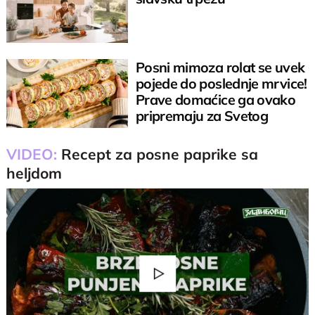
Posni mimoza rolat se uvek
pojede do poslednje mrvice!
Prave domaćice ga ovako
pripremaju za Svetog
Nikolu
VIDEO:
Recept za posne paprike sa
heljdom
Play