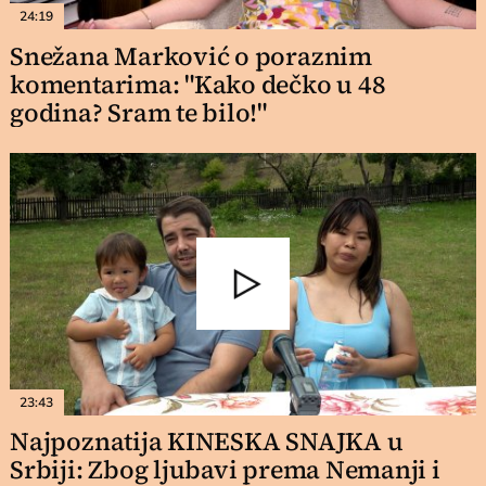
24:19
Snežana Marković o poraznim
komentarima: "Kako dečko u 48
godina? Sram te bilo!"
23:43
Najpoznatija KINESKA SNAJKA u
Srbiji: Zbog ljubavi prema Nemanji i