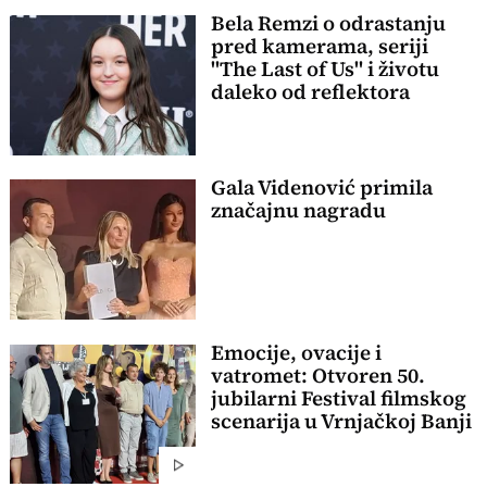
Bela Remzi o odrastanju
pred kamerama, seriji
"The Last of Us" i životu
daleko od reflektora
Gala Videnović primila
značajnu nagradu
Emocije, ovacije i
vatromet: Otvoren 50.
jubilarni Festival filmskog
scenarija u Vrnjačkoj Banji