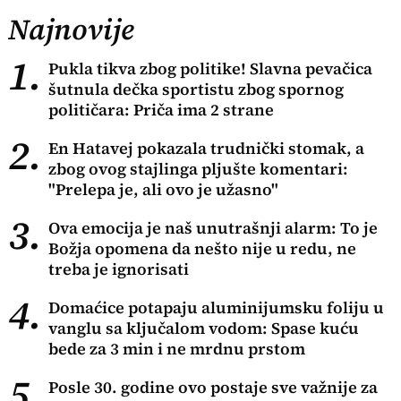
Najnovije
1.
Pukla tikva zbog politike! Slavna pevačica
šutnula dečka sportistu zbog spornog
političara: Priča ima 2 strane
2.
En Hatavej pokazala trudnički stomak, a
zbog ovog stajlinga pljušte komentari:
"Prelepa je, ali ovo je užasno"
3.
Ova emocija je naš unutrašnji alarm: To je
Božja opomena da nešto nije u redu, ne
treba je ignorisati
4.
Domaćice potapaju aluminijumsku foliju u
vanglu sa ključalom vodom: Spase kuću
bede za 3 min i ne mrdnu prstom
5.
Posle 30. godine ovo postaje sve važnije za