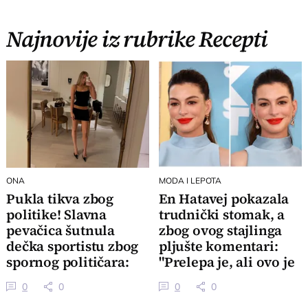
Najnovije iz rubrike Recepti
ONA
MODA I LEPOTA
Pukla tikva zbog
En Hatavej pokazala
politike! Slavna
trudnički stomak, a
pevačica šutnula
zbog ovog stajlinga
dečka sportistu zbog
pljušte komentari:
spornog političara:
"Prelepa je, ali ovo je
Priča ima 2 strane
užasno"
0
0
0
0