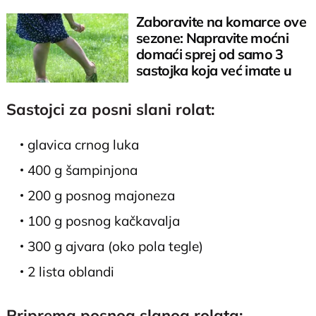
Zaboravite na komarce ove
sezone: Napravite moćni
domaći sprej od samo 3
sastojka koja već imate u
kuhinji
Sastojci za posni slani rolat:
glavica crnog luka
400 g šampinjona
200 g posnog majoneza
100 g posnog kačkavalja
300 g ajvara (oko pola tegle)
2 lista oblandi
Priprema posnog slanog rolata: