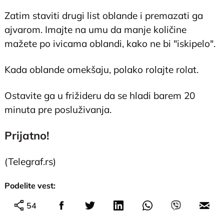
Zatim staviti drugi list oblande i premazati ga
ajvarom. Imajte na umu da manje količine
mažete po ivicama oblandi, kako ne bi "iskipelo".
Kada oblande omekšaju, polako rolajte rolat.
Ostavite ga u frižideru da se hladi barem 20
minuta pre posluživanja.
Prijatno!
(Telegraf.rs)
Podelite vest:
54