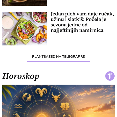
Jedan pleh vam daje ručak,
užinu i slatkiš: Počela je
sezona jedne od
najjeftinijih namirnica
PLANTBASED NA TELEGRAF.RS
Horoskop