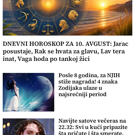
DNEVNI HOROSKOP ZA 10. AVGUST: Jarac
posustaje, Rak se hvata za glavu, Lav tera
inat, Vaga hoda po tankoj žici
Posle 8 godina, za NJIH
stiže nagrada! 4 znaka
Zodijaka ulaze u
najsrećniji period
Navijte satove večeras na
22.32: Svi u kući pripazite
šta pričate i šta smerate,