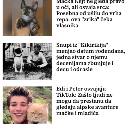
Mačka Kejt ne gleda pravo
u oči, ali osvaja srca:
Posebna od ušiju do vrha
repa, ova "zrika" čeka
vlasnika
Snupi iz "Kikirikija"
menjao datum rođendana,
jedna stvar o njemu
decenijama zbunjuje i
decu i odrasle
Edi i Peter osvajaju
TikTok: Zašto ljudi ne
mogu da prestanu da
gledaju alpske avanture
mačke i mladića