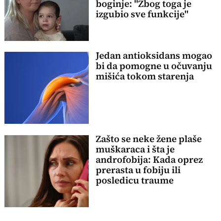
boginje: "Zbog toga je
izgubio sve funkcije"
Jedan antioksidans mogao
bi da pomogne u očuvanju
mišića tokom starenja
Zašto se neke žene plaše
muškaraca i šta je
androfobija: Kada oprez
prerasta u fobiju ili
posledicu traume