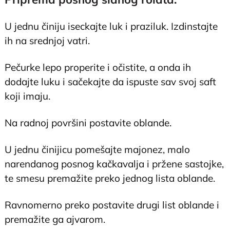
U jednu činiju iseckajte luk i praziluk. Izdinstajte
ih na srednjoj vatri.
Pečurke lepo properite i očistite, a onda ih
dodajte luku i sačekajte da ispuste sav svoj saft
koji imaju.
Na radnoj površini postavite oblande.
U jednu činijicu pomešajte majonez, malo
narendanog posnog kačkavalja i pržene sastojke,
te smesu premažite preko jednog lista oblande.
Ravnomerno preko postavite drugi list oblande i
premažite ga ajvarom.