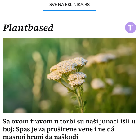
SVE NA EKLINIKA.RS
Plantbased
Sa ovom travom u torbi su naši junaci išli u
boj: Spas je za proširene vene i ne dá
masnoj hrani da naškodi