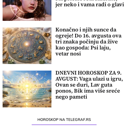
jer neko i vama radi o glavi
Konačno i njih sunce da
ogreje! Do 16. avgusta ova
tri znaka počinju da žive
kao gospoda: Psi laju,
vetar nosi
DNEVNI HOROSKOP ZA 9.
AVGUST: Vaga ulazi u igru,
Ovan se duri, Lav guta
ponos, Bik ima više sreće
nego pameti
HOROSKOP NA TELEGRAF.RS