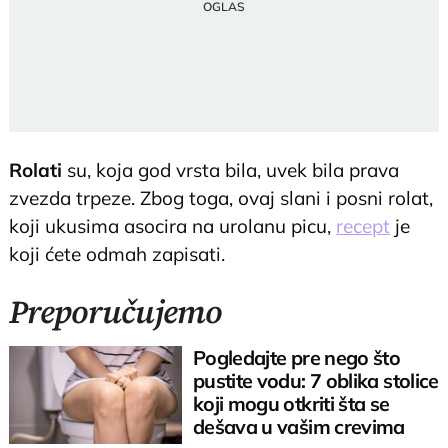
Rolati
su, koja god vrsta bila, uvek bila prava
zvezda trpeze. Zbog toga, ovaj slani i posni rolat,
koji ukusima asocira na urolanu picu,
recept
je
koji ćete odmah zapisati.
Preporučujemo
Pogledajte pre nego što
pustite vodu: 7 oblika stolice
koji mogu otkriti šta se
dešava u vašim crevima