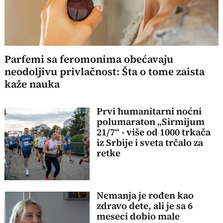
Parfemi sa feromonima obećavaju
neodoljivu privlačnost: Šta o tome zaista
kaže nauka
Prvi humanitarni noćni
polumaraton „Sirmijum
21/7“ - više od 1000 trkača
iz Srbije i sveta trčalo za
retke
Nemanja je rođen kao
zdravo dete, ali je sa 6
meseci dobio male