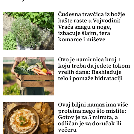
Čudesna travčica iz božje
bašte raste u Vojvodini:
Vraća snagu u noge,
izbacuje šlajm, tera
komarce i miševe
Ovo je namirnica broj 1
koju treba da jedete tokom
vrelih dana: Rashlađuje
telo i pomaže hidrataciji
Ovaj biljni namaz ima više
proteina nego što mislite:
Gotov je za 5 minuta, a
odličan je za doručak ili
večeru