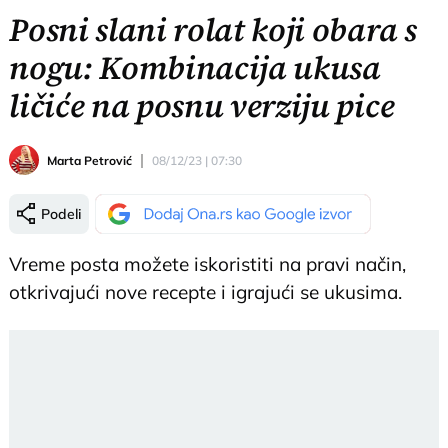
Posni slani rolat koji obara s
nogu: Kombinacija ukusa
ličiće na posnu verziju pice
Marta Petrović
08/12/23 | 07:30
Podeli
Vreme posta možete iskoristiti na pravi način,
otkrivajući nove recepte i igrajući se ukusima.