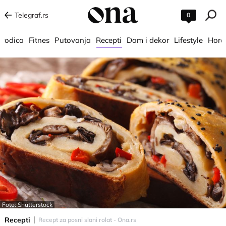
Telegraf.rs
0
orodica
Fitnes
Putovanja
Recepti
Dom i dekor
Lifestyle
Horo
Foto: Shutterstock
Recepti
Recept za posni slani rolat - Ona.rs