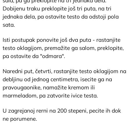
sala, pa ga preklopite na tri jednaka dela.
Dobijenu traku preklopite još tri puta, na tri
jednaka dela, pa ostavite testo da odstoji pola
sata.
Isti postupak ponovite još dva puta - rastanjite
testo oklagijom, premažite ga salom, preklopite,
pa ostavite da "odmara".
Naredni put, četvrti, rastanjite testo oklagijom na
debljinu od jednog centimetra, isecite ga na
pravougaonike, namažite kremom ili
marmeladom, pa zatvorite ivice testa.
U zagrejanoj rerni na 200 stepeni, pecite ih dok
ne porumene.