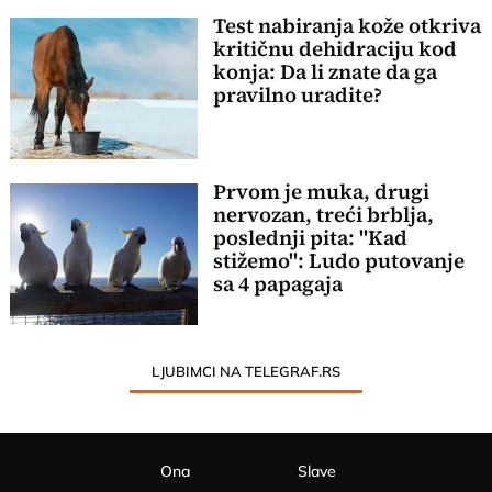
Test nabiranja kože otkriva
kritičnu dehidraciju kod
konja: Da li znate da ga
pravilno uradite?
Prvom je muka, drugi
nervozan, treći brblja,
poslednji pita: "Kad
stižemo": Ludo putovanje
sa 4 papagaja
LJUBIMCI NA TELEGRAF.RS
Ona
Slave