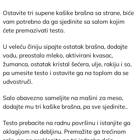
Ostavite tri supene kašike brašna sa strane, biće
vam potrebno da ga sjedinite sa salom kojim
ćete premazivati testo.
U veleću činiju sipajte ostatak brašna, dodajte
vodu, preostalo mleko, aktivirani kvasac,
žumanca, ostatak kristal šećera, ulje, rakiju i so,
pa umesite testo i ostavite ga na toplom da se
udvostruči.
Salo obavezno sameljite na mašini za meso,
dodajte mu tri kašike brašna, pa sve sjedinite..
Testo prebacite na radnu površinu i istanjite ga
oklagijom na debljinu. Premažite ga trećinom