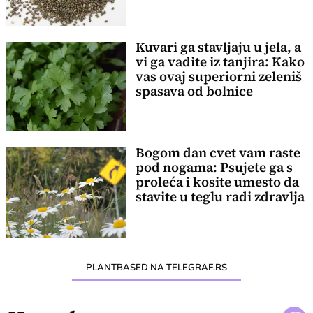
Kuvari ga stavljaju u jela, a
vi ga vadite iz tanjira: Kako
vas ovaj superiorni zeleniš
spasava od bolnice
Bogom dan cvet vam raste
pod nogama: Psujete ga s
proleća i kosite umesto da
stavite u teglu radi zdravlja
PLANTBASED NA TELEGRAF.RS