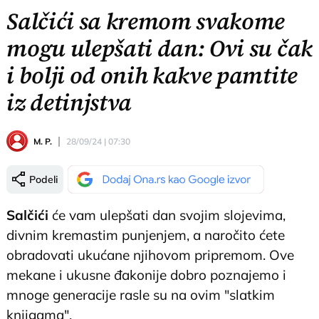
Salčići sa kremom svakome
mogu ulepšati dan: Ovi su čak
i bolji od onih kakve pamtite
iz detinjstva
M. P.
28/09/24 | 07:30
Podeli
Salčići
će vam ulepšati dan svojim slojevima,
divnim kremastim punjenjem, a naročito ćete
obradovati ukućane njihovom pripremom. Ove
mekane i ukusne đakonije dobro poznajemo i
mnoge generacije rasle su na ovim "slatkim
knjigama".