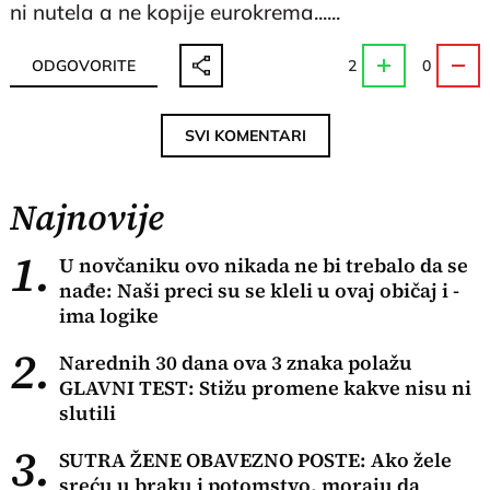
ni nutela a ne kopije eurokrema......
ODGOVORITE
2
0
SVI KOMENTARI
Najnovije
1.
U novčaniku ovo nikada ne bi trebalo da se
nađe: Naši preci su se kleli u ovaj običaj i -
ima logike
2.
Narednih 30 dana ova 3 znaka polažu
GLAVNI TEST: Stižu promene kakve nisu ni
slutili
3.
SUTRA ŽENE OBAVEZNO POSTE: Ako žele
sreću u braku i potomstvo, moraju da