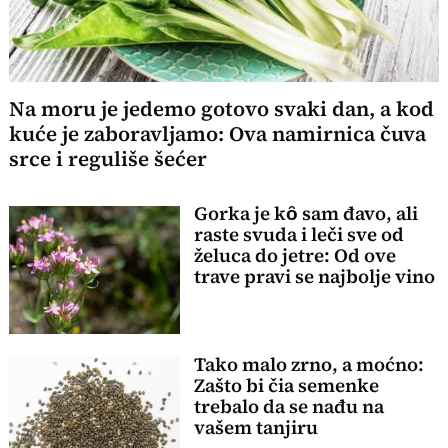
Na moru je jedemo gotovo svaki dan, a kod
kuće je zaboravljamo: Ova namirnica čuva
srce i reguliše šećer
Gorka je kȏ sam đavo, ali
raste svuda i leči sve od
želuca do jetre: Od ove
trave pravi se najbolje vino
Tako malo zrno, a moćno:
Zašto bi čia semenke
trebalo da se nađu na
vašem tanjiru