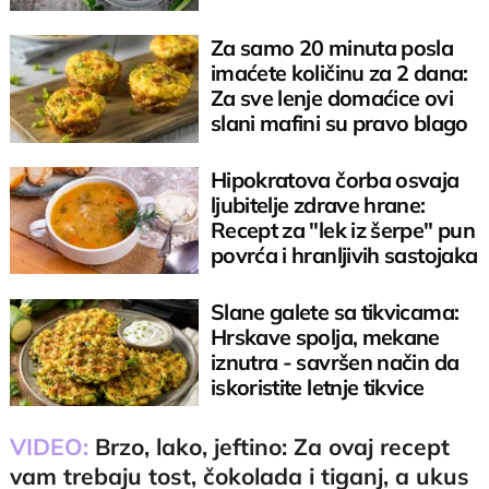
Za samo 20 minuta posla
imaćete količinu za 2 dana:
Za sve lenje domaćice ovi
slani mafini su pravo blago
Hipokratova čorba osvaja
ljubitelje zdrave hrane:
Recept za "lek iz šerpe" pun
povrća i hranljivih sastojaka
Slane galete sa tikvicama:
Hrskave spolja, mekane
iznutra - savršen način da
iskoristite letnje tikvice
VIDEO:
Brzo, lako, jeftino: Za ovaj recept
vam trebaju tost, čokolada i tiganj, a ukus