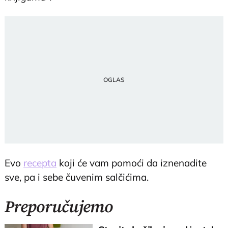
Evo
recepta
koji će vam pomoći da iznenadite
sve, pa i sebe čuvenim salčićima.
Preporučujemo