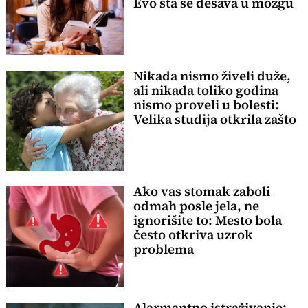
Evo šta se dešava u mozgu
Nikada nismo živeli duže,
ali nikada toliko godina
nismo proveli u bolesti:
Velika studija otkrila zašto
Ako vas stomak zaboli
odmah posle jela, ne
ignorišite to: Mesto bola
često otkriva uzrok
problema
Alarmantno istraživanje: