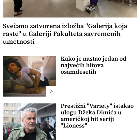
Svečano zatvorena izložba "Galerija koja
raste" u Galeriji Fakulteta savremenih
umetnosti
Kako je nastao jedan od
najvećih hitova
osamdesetih
Prestižni "Variety" istakao
ulogu Džeka Dimića u
američkoj hit seriji
"Lioness"