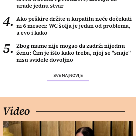
urade jednu stvar
4.
Ako peškire držite u kupatilu neće dočekati
ni 6 meseci: WC šolja je jedan od problema,
a evo i kako
5.
Zbog mame nije mogao da zadrži nijednu
ženu: Čim je išlo kako treba, njoj se "snaje"
nisu svidele dovoljno
SVE NAJNOVIJE
Video