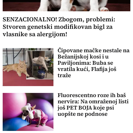
SENZACIONALNO! Zbogom, problemi:
Stvoren genetski modifikovan bigl za
vlasnike sa alergijom!
Čipovane mačke nestale na
Bežanijskoj kosi i u
Paviljonima: Buba se
vratila kući, Flafija još
traže
Fluorescentno roze ih baš
nervira: Na omraženoj listi
još PET BOJA koje psi
uopšte ne podnose