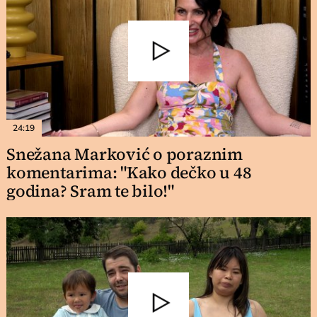
24:19
Snežana Marković o poraznim
komentarima: "Kako dečko u 48
godina? Sram te bilo!"