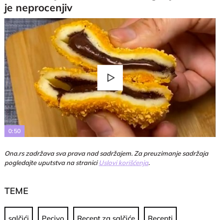
je neprocenjiv
Play
Video
0:50
Ona.rs zadržava sva prava nad sadržajem. Za preuzimanje sadržaja
pogledajte uputstva na stranici
Uslovi korišćenja
.
TEME
salčići
Pecivo
Recept za salčiće
Recepti