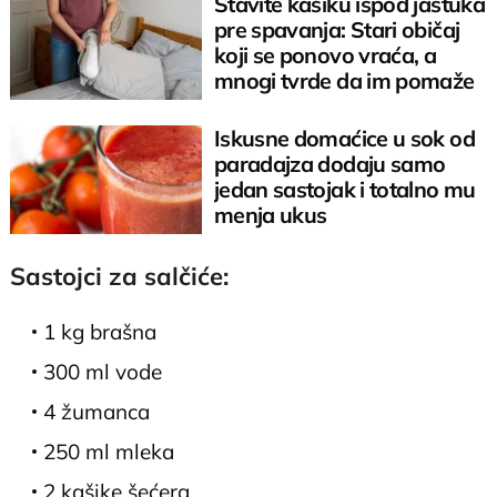
Stavite kašiku ispod jastuka
pre spavanja: Stari običaj
koji se ponovo vraća, a
mnogi tvrde da im pomaže
Iskusne domaćice u sok od
paradajza dodaju samo
jedan sastojak i totalno mu
menja ukus
Sastojci za salčiće:
1 kg brašna
300 ml vode
4 žumanca
250 ml mleka
2 kašike šećera