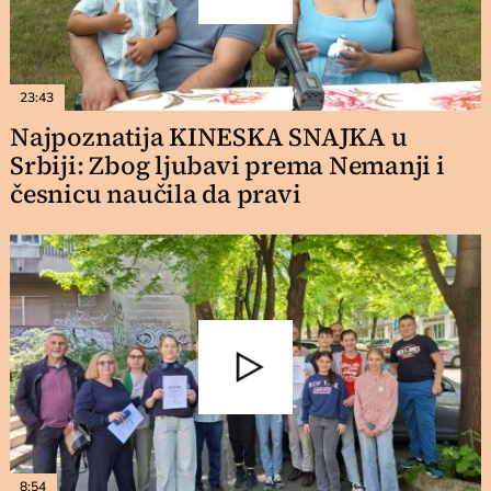
23:43
Najpoznatija KINESKA SNAJKA u
Srbiji: Zbog ljubavi prema Nemanji i
česnicu naučila da pravi
8:54