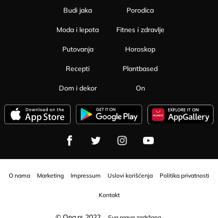
Budi jaka
Porodica
Moda i lepota
Fitnes i zdravlje
Putovanja
Horoskop
Recepti
Plantbased
Dom i dekor
On
O nama
Marketing
Impressum
Uslovi korišćenja
Politika privatnosti
Kontakt
© Ona.rs 2022.
Sva prava zadržana.