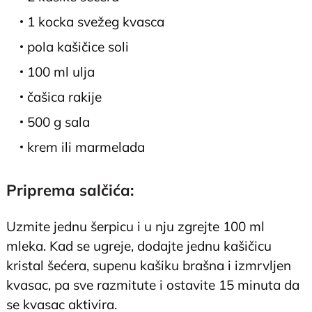
1 kocka svežeg kvasca
pola kašičice soli
100 ml ulja
čašica rakije
500 g sala
krem ili marmelada
Priprema salčića:
Uzmite jednu šerpicu i u nju zgrejte 100 ml
mleka. Kad se ugreje, dodajte jednu kašičicu
kristal šećera, supenu kašiku brašna i izmrvljen
kvasac, pa sve razmitute i ostavite 15 minuta da
se kvasac aktivira.