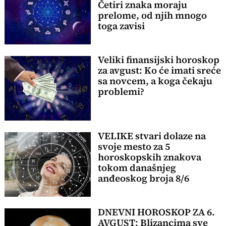
Četiri znaka moraju
prelome, od njih mnogo
toga zavisi
Veliki finansijski horoskop
za avgust: Ko će imati sreće
sa novcem, a koga čekaju
problemi?
VELIKE stvari dolaze na
svoje mesto za 5
horoskopskih znakova
tokom današnjeg
anđeoskog broja 8/6
DNEVNI HOROSKOP ZA 6.
AVGUST: Blizancima sve