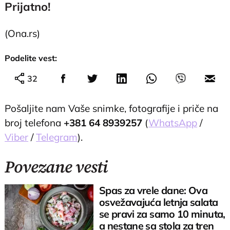
Prijatno!
(Ona.rs)
Podelite vest:
32
Pošaljite nam Vaše snimke, fotografije i priče na
broj telefona
+381 64 8939257
(
WhatsApp
/
Viber
/
Telegram
).
Povezane vesti
Spas za vrele dane: Ova
osvežavajuća letnja salata
se pravi za samo 10 minuta,
a nestane sa stola za tren