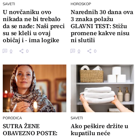
SAVETI
HOROSKOP
U novčaniku ovo
Narednih 30 dana ova
nikada ne bi trebalo
3 znaka polažu
da se nađe: Naši preci
GLAVNI TEST: Stižu
su se kleli u ovaj
promene kakve nisu
običaj i - ima logike
ni slutili
0
0
0
0
PORODICA
SAVETI
SUTRA ŽENE
Ako peškire držite u
OBAVEZNO POSTE:
kupatilu neće