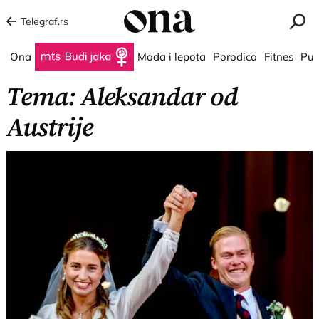
Telegraf.rs
Ona
Budi jaka
Moda i lepota
Porodica
Fitnes
Put
Tema: Aleksandar od
Austrije