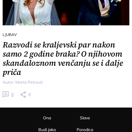
LJUBAV
Razvodi se kraljevski par nakon
samo 2 godine braka? O njihovom
skandaloznom venčanju se i dalje
priča
Autor:
Marta Petrović
0
0
Ona
Slave
Budi jaka
Porodica