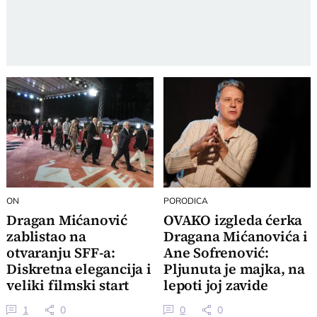
ON
PORODICA
Dragan Mićanović
OVAKO izgleda ćerka
zablistao na
Dragana Mićanovića i
otvaranju SFF-a:
Ane Sofrenović:
Diskretna elegancija i
Pljunuta je majka, na
veliki filmski start
lepoti joj zavide
Sarajeva
1
0
0
0