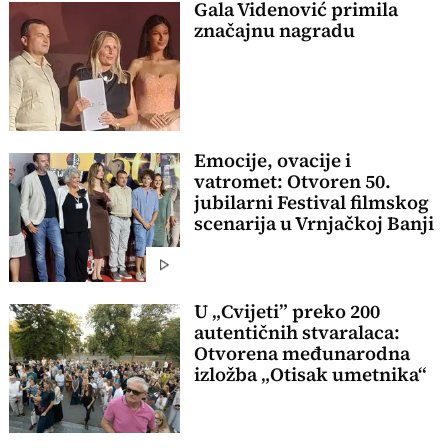
Gala Videnović primila
značajnu nagradu
Emocije, ovacije i
vatromet: Otvoren 50.
jubilarni Festival filmskog
scenarija u Vrnjačkoj Banji
U „Cvijeti” preko 200
autentičnih stvaralaca:
Otvorena međunarodna
izložba „Otisak umetnika“