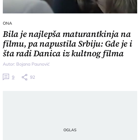
ONA
Bila je najlepša maturantkinja na
filmu, pa napustila Srbiju: Gde je i
šta radi Danica iz kultnog filma
Autor:
Bojana Paunović
9
92