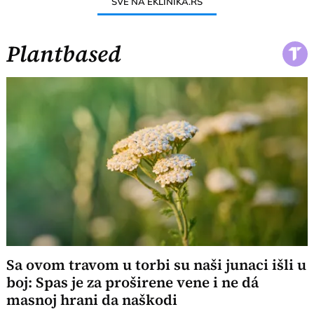
SVE NA EKLINIKA.RS
Plantbased
Sa ovom travom u torbi su naši junaci išli u
boj: Spas je za proširene vene i ne dá
masnoj hrani da naškodi