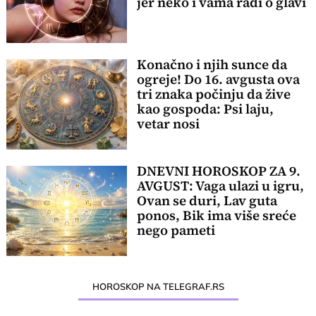
jer neko i vama radi o glavi
Konačno i njih sunce da
ogreje! Do 16. avgusta ova
tri znaka počinju da žive
kao gospoda: Psi laju,
vetar nosi
DNEVNI HOROSKOP ZA 9.
AVGUST: Vaga ulazi u igru,
Ovan se duri, Lav guta
ponos, Bik ima više sreće
nego pameti
HOROSKOP NA TELEGRAF.RS