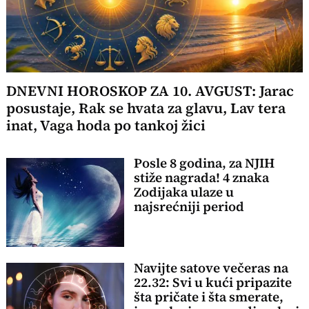
DNEVNI HOROSKOP ZA 10. AVGUST: Jarac
posustaje, Rak se hvata za glavu, Lav tera
inat, Vaga hoda po tankoj žici
Posle 8 godina, za NJIH
stiže nagrada! 4 znaka
Zodijaka ulaze u
najsrećniji period
Navijte satove večeras na
22.32: Svi u kući pripazite
šta pričate i šta smerate,