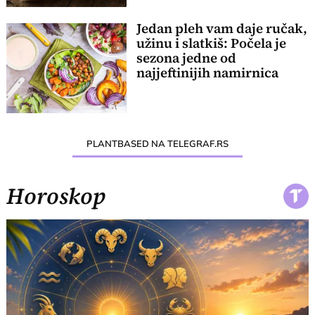
Jedan pleh vam daje ručak,
užinu i slatkiš: Počela je
sezona jedne od
najjeftinijih namirnica
PLANTBASED NA TELEGRAF.RS
Horoskop