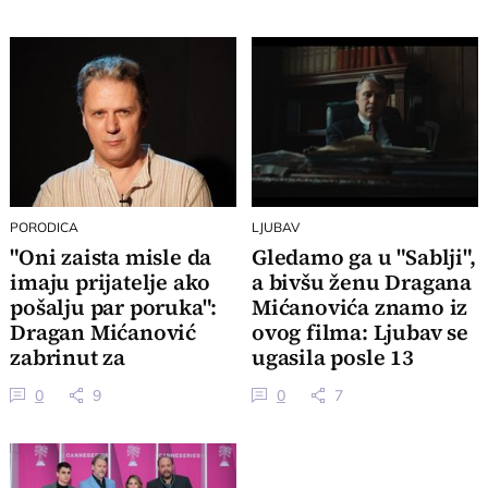
PORODICA
LJUBAV
"Oni zaista misle da
Gledamo ga u "Sablji",
imaju prijatelje ako
a bivšu ženu Dragana
pošalju par poruka":
Mićanovića znamo iz
Dragan Mićanović
ovog filma: Ljubav se
zabrinut za
ugasila posle 13
odrastanje dece
godina
0
9
0
7