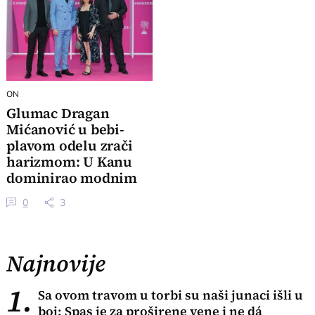
ON
Glumac Dragan
Mićanović u bebi-
plavom odelu zrači
harizmom: U Kanu
dominirao modnim
izborom
0
3
Najnovije
1.
Sa ovom travom u torbi su naši junaci išli u
boj: Spas je za proširene vene i ne dá