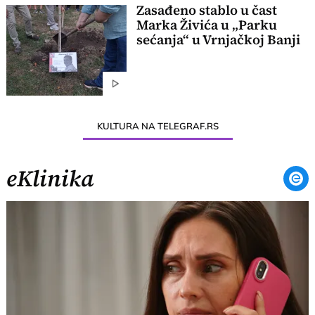
Zasađeno stablo u čast
Marka Živića u „Parku
sećanja“ u Vrnjačkoj Banji
KULTURA NA TELEGRAF.RS
eKlinika