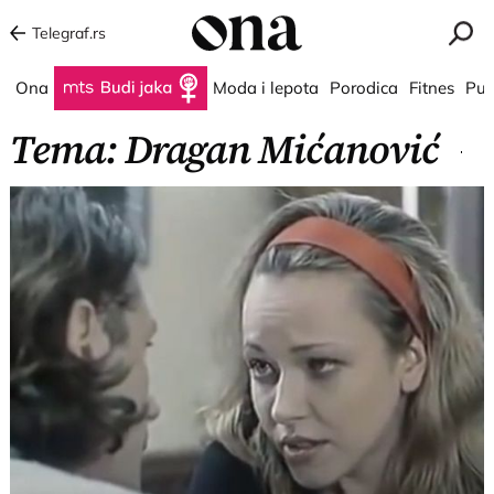
Telegraf.rs
Ona
Budi jaka
Moda i lepota
Porodica
Fitnes
Put
Tema: Dragan Mićanović