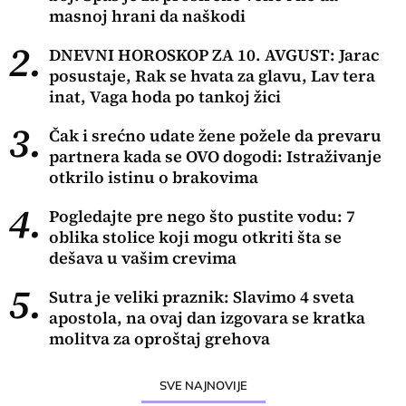
masnoj hrani da naškodi
2.
DNEVNI HOROSKOP ZA 10. AVGUST: Jarac
posustaje, Rak se hvata za glavu, Lav tera
inat, Vaga hoda po tankoj žici
3.
Čak i srećno udate žene požele da prevaru
partnera kada se OVO dogodi: Istraživanje
otkrilo istinu o brakovima
4.
Pogledajte pre nego što pustite vodu: 7
oblika stolice koji mogu otkriti šta se
dešava u vašim crevima
5.
Sutra je veliki praznik: Slavimo 4 sveta
apostola, na ovaj dan izgovara se kratka
molitva za oproštaj grehova
SVE NAJNOVIJE