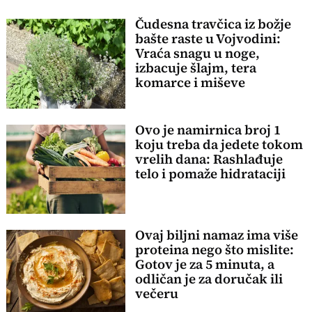
Čudesna travčica iz božje
bašte raste u Vojvodini:
Vraća snagu u noge,
izbacuje šlajm, tera
komarce i miševe
Ovo je namirnica broj 1
koju treba da jedete tokom
vrelih dana: Rashlađuje
telo i pomaže hidrataciji
Ovaj biljni namaz ima više
proteina nego što mislite:
Gotov je za 5 minuta, a
odličan je za doručak ili
večeru