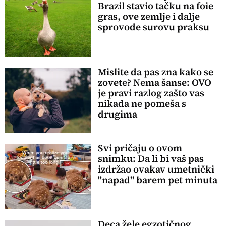
Brazil stavio tačku na foie
gras, ove zemlje i dalje
sprovode surovu praksu
Mislite da pas zna kako se
zovete? Nema šanse: OVO
je pravi razlog zašto vas
nikada ne pomeša s
drugima
Svi pričaju o ovom
snimku: Da li bi vaš pas
izdržao ovakav umetnički
"napad" barem pet minuta
Deca žele egzotičnog