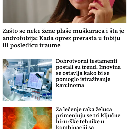
Zašto se neke žene plaše muškaraca i šta je
androfobija: Kada oprez prerasta u fobiju
ili posledicu traume
Dobrotvorni testamenti
postali su trend. Imovina
se ostavlja kako bi se
pomoglo istraživanje
karcinoma
Za lečenje raka želuca
primenjuju se tri ključne
hirurške tehnike u
kombinaciji sa