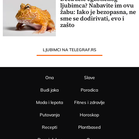
ljubimca? Nabavite im ovu
žabu: Iako je bezopasna, ne
sme se dodirivati, evo i
zašto
LJUBIMCI NA TELEGRAF.RS
Ona
Slave
Budi jaka
Porodica
Moda i lepota
Fitnes i zdravlje
Putovanja
Horoskop
Recepti
Plantbased