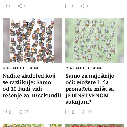
javite rezultat!
0
9
0
0
MOZGALICE I TESTOVI
MOZGALICE I TESTOVI
Nađite sladoled koji
Samo za najoštrije
se razlikuje: Samo 1
oči: Možete li da
od 10 ljudi vidi
pronađete miša sa
rešenje za 10 sekundi!
JEDINSTVENOM
suknjom?
0
27
0
19