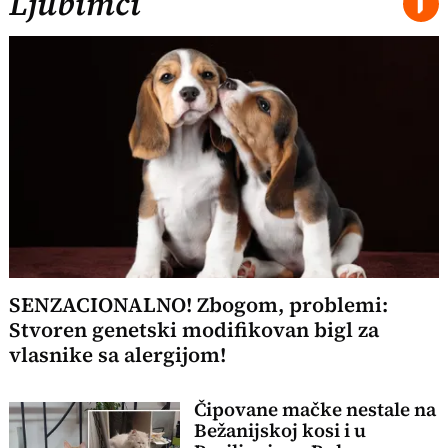
Ljubimci
SENZACIONALNO! Zbogom, problemi:
Stvoren genetski modifikovan bigl za
vlasnike sa alergijom!
Čipovane mačke nestale na
Bežanijskoj kosi i u