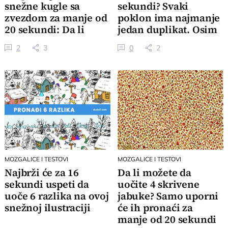
snežne kugle sa
sekundi? Svaki
zvezdom za manje od
poklon ima najmanje
20 sekundi: Da li
jedan duplikat. Osim
pripadate u tih 2%?
jednog
2
3
0
2
MOZGALICE I TESTOVI
MOZGALICE I TESTOVI
Najbrži će za 16
Da li možete da
sekundi uspeti da
uočite 4 skrivene
uoče 6 razlika na ovoj
jabuke? Samo uporni
snežnoj ilustraciji
će ih pronaći za
manje od 20 sekundi