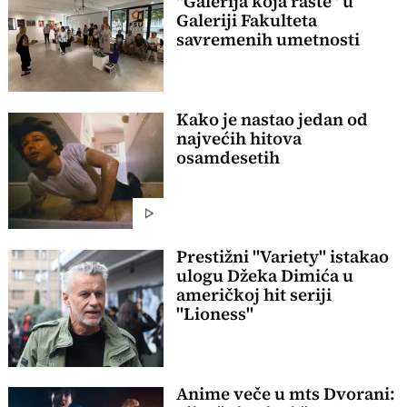
"Galerija koja raste" u
Galeriji Fakulteta
savremenih umetnosti
Kako je nastao jedan od
najvećih hitova
osamdesetih
Prestižni "Variety" istakao
ulogu Džeka Dimića u
američkoj hit seriji
"Lioness"
Anime veče u mts Dvorani: