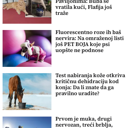
Paviljonima: Buba se
vratila kući, Flafija još
traže
Fluorescentno roze ih baš
nervira: Na omraženoj listi
još PET BOJA koje psi
uopšte ne podnose
Test nabiranja kože otkriva
kritičnu dehidraciju kod
konja: Da li znate da ga
pravilno uradite?
Prvom je muka, drugi
nervozan, treći brblja,