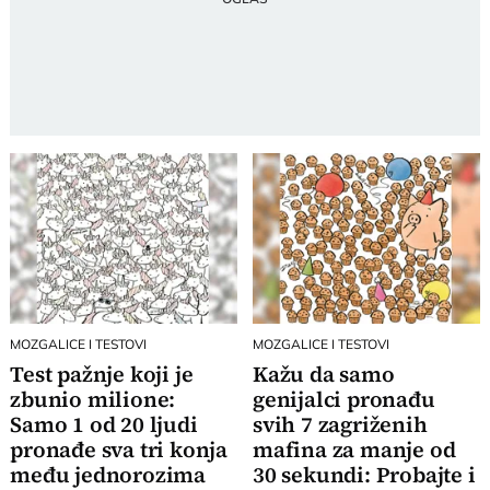
MOZGALICE I TESTOVI
MOZGALICE I TESTOVI
Test pažnje koji je
Kažu da samo
zbunio milione:
genijalci pronađu
Samo 1 od 20 ljudi
svih 7 zagriženih
pronađe sva tri konja
mafina za manje od
među jednorozima
30 sekundi: Probajte i