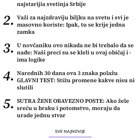
najstarijia svetinja Srbije
2.
Važi za najzdraviju biljku na svetu i svi je
masovno koriste: Ipak, tu se krije jedna
zamka
3.
U novčaniku ovo nikada ne bi trebalo da se
nađe: Naši preci su se kleli u ovaj običaj i -
ima logike
4.
Narednih 30 dana ova 3 znaka polažu
GLAVNI TEST: Stižu promene kakve nisu ni
slutili
5.
SUTRA ŽENE OBAVEZNO POSTE: Ako žele
sreću u braku i potomstvo, moraju da
urade jednu stvar
SVE NAJNOVIJE