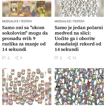
MOZGALICE I TESTOVI
MOZGALICE I TESTOVI
Samo oni sa "okom
Samo je jedan polarni
sokolovim" mogu da
medved na slici:
pronađu svih 9
Uočite ga i oborite
razlika za manje od
dosadašnji rekord od
14 sekundi
14 sekundi
0
5
0
51