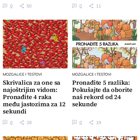
0
50
0
11
MOZGALICE I TESTOVI
MOZGALICE I TESTOVI
Skrivalica za one sa
Pronađite 5 razlika:
najoštrijim vidom:
Pokušajte da oborite
Pronađite 4 raka
naš rekord od 24
među jastozima za 12
sekunde
sekundi
0
28
0
19