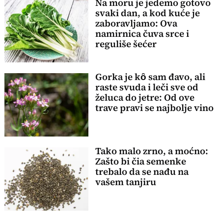
Na moru je jedemo gotovo
svaki dan, a kod kuće je
zaboravljamo: Ova
namirnica čuva srce i
reguliše šećer
Gorka je kȏ sam đavo, ali
raste svuda i leči sve od
želuca do jetre: Od ove
trave pravi se najbolje vino
Tako malo zrno, a moćno:
Zašto bi čia semenke
trebalo da se nađu na
vašem tanjiru