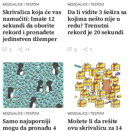
MOZGALICE I TESTOVI
MOZGALICE I TESTOVI
Skrivalica koja će vas
Da li vidite 3 šešira sa
namučiti: Imate 12
kojima nešto nije u
sekundi da oborite
redu? Trenutni
rekord i pronađete
rekord je 20 sekundi
jedinstven džemper
0
14
0
5
MOZGALICE I TESTOVI
MOZGALICE I TESTOVI
Samo najuporniji
Možete li da rešite
mogu da pronađu 4
ovu skrivalicu za 14