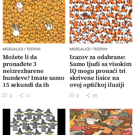
MOZGALICE I TESTOVI
MOZGALICE I TESTOVI
Možete li da
Izazov za odabrane:
pronađete 3
Samo ljudi sa visokim
neizrezbarene
IQ mogu pronaći tri
bundeve? Imate samo
skrivene lisice na
15 sekundi da ih
ovoj optičkoj iluziji
uočite i nije nimalo
0
13
0
69
lako