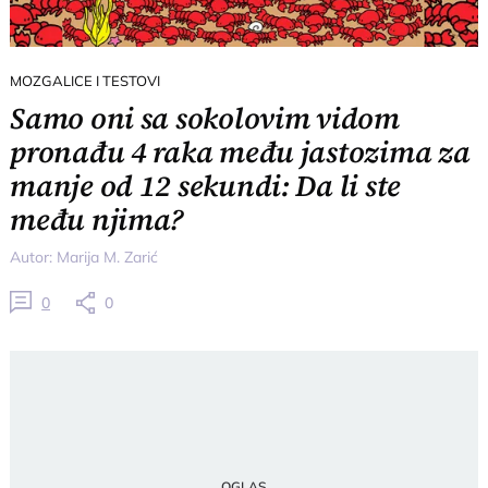
MOZGALICE I TESTOVI
Samo oni sa sokolovim vidom
pronađu 4 raka među jastozima za
manje od 12 sekundi: Da li ste
među njima?
Autor:
Marija M. Zarić
0
0