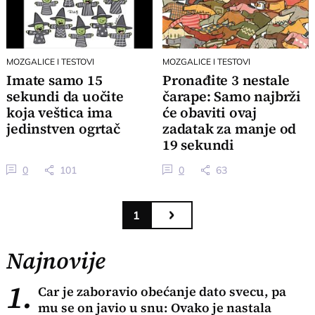
MOZGALICE I TESTOVI
MOZGALICE I TESTOVI
Imate samo 15
Pronađite 3 nestale
sekundi da uočite
čarape: Samo najbrži
koja veštica ima
će obaviti ovaj
jedinstven ogrtač
zadatak za manje od
19 sekundi
0
101
0
63
1
Najnovije
1.
Car je zaboravio obećanje dato svecu, pa
mu se on javio u snu: Ovako je nastala