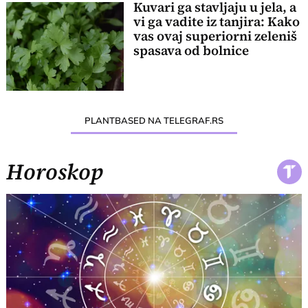
Kuvari ga stavljaju u jela, a
vi ga vadite iz tanjira: Kako
vas ovaj superiorni zeleniš
spasava od bolnice
PLANTBASED NA TELEGRAF.RS
Horoskop