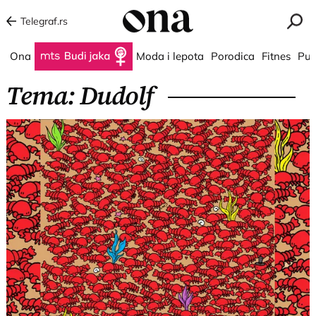
Telegraf.rs
Ona
Budi jaka
Moda i lepota
Porodica
Fitnes
Put
Tema: Dudolf