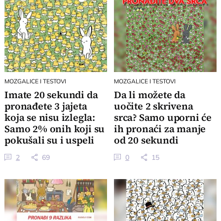
MOZGALICE I TESTOVI
MOZGALICE I TESTOVI
Imate 20 sekundi da
Da li možete da
pronađete 3 jajeta
uočite 2 skrivena
koja se nisu izlegla:
srca? Samo uporni će
Samo 2% onih koji su
ih pronaći za manje
pokušali su i uspeli
od 20 sekundi
2
69
0
15