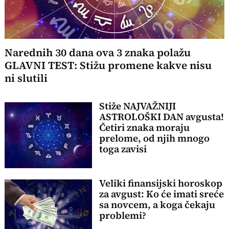
Narednih 30 dana ova 3 znaka polažu
GLAVNI TEST: Stižu promene kakve nisu
ni slutili
Stiže NAJVAŽNIJI
ASTROLOŠKI DAN avgusta!
Četiri znaka moraju
prelome, od njih mnogo
toga zavisi
Veliki finansijski horoskop
za avgust: Ko će imati sreće
sa novcem, a koga čekaju
problemi?