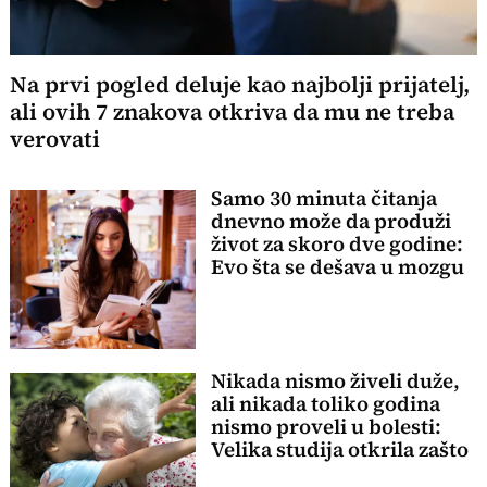
Na prvi pogled deluje kao najbolji prijatelj,
ali ovih 7 znakova otkriva da mu ne treba
verovati
Samo 30 minuta čitanja
dnevno može da produži
život za skoro dve godine:
Evo šta se dešava u mozgu
Nikada nismo živeli duže,
ali nikada toliko godina
nismo proveli u bolesti:
Velika studija otkrila zašto