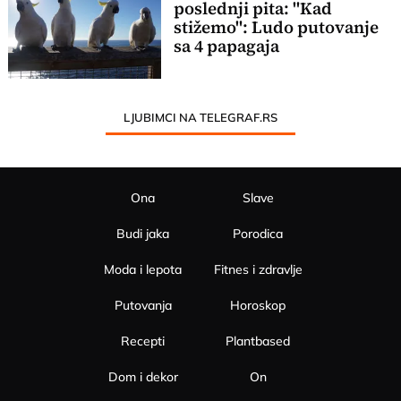
poslednji pita: "Kad
stižemo": Ludo putovanje
sa 4 papagaja
LJUBIMCI NA TELEGRAF.RS
Ona
Slave
Budi jaka
Porodica
Moda i lepota
Fitnes i zdravlje
Putovanja
Horoskop
Recepti
Plantbased
Dom i dekor
On