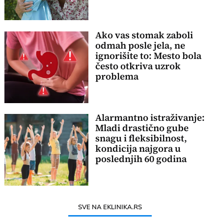
Ako vas stomak zaboli
odmah posle jela, ne
ignorišite to: Mesto bola
često otkriva uzrok
problema
Alarmantno istraživanje:
Mladi drastično gube
snagu i fleksibilnost,
kondicija najgora u
poslednjih 60 godina
SVE NA EKLINIKA.RS