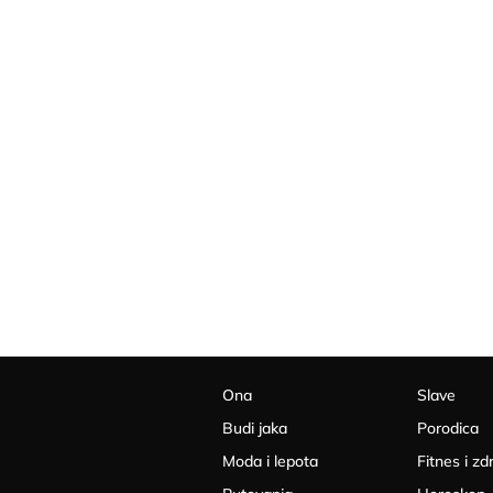
Ona
Slave
Budi jaka
Porodica
Moda i lepota
Fitnes i zd