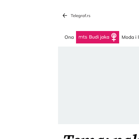
Telegraf.rs
Ona
Budi jaka
Moda i 