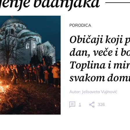
jenje badnjaka
PORODICA
Običaji koji 
dan, veče i b
Toplina i mir
svakom dom
Autor:
Jelisaveta Vujinović
1
326