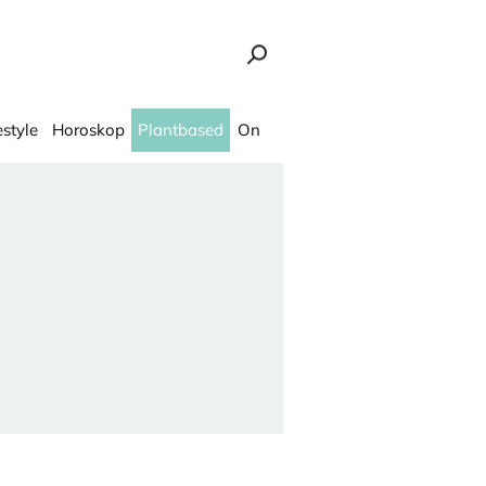
estyle
Horoskop
Plantbased
On