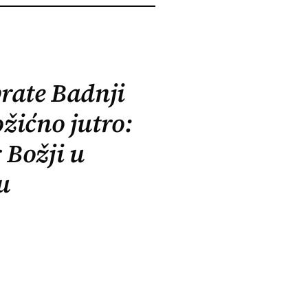
prate Badnji
ožićno jutro:
 Božji u
u