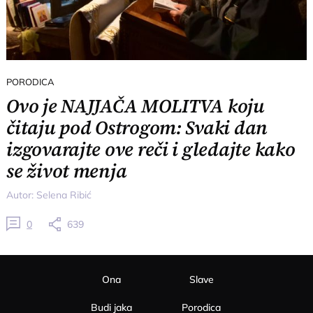
PORODICA
Ovo je NAJJAČA MOLITVA koju
čitaju pod Ostrogom: Svaki dan
izgovarajte ove reči i gledajte kako
se život menja
Autor:
Selena Ribić
0
639
Ona
Slave
Budi jaka
Porodica