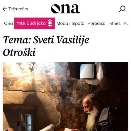
Telegraf.rs
Ona
Budi jaka
Moda i lepota
Porodica
Fitnes
Put
Tema: Sveti Vasilije
Otroški