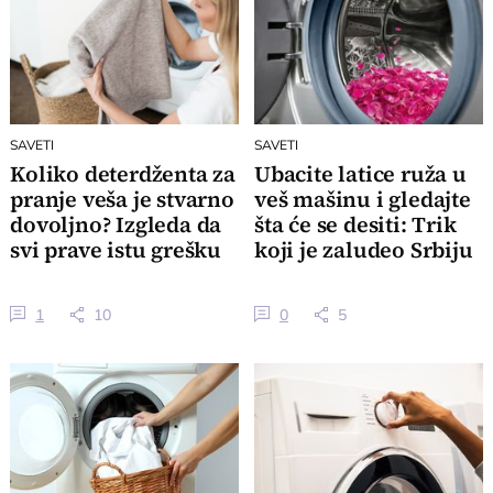
SAVETI
SAVETI
Koliko deterdženta za
Ubacite latice ruža u
pranje veša je stvarno
veš mašinu i gledajte
dovoljno? Izgleda da
šta će se desiti: Trik
svi prave istu grešku
koji je zaludeo Srbiju
1
10
0
5