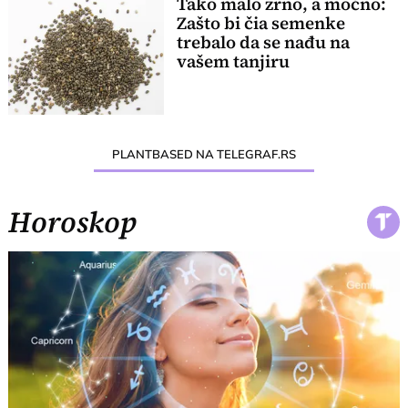
Tako malo zrno, a moćno:
Zašto bi čia semenke
trebalo da se nađu na
vašem tanjiru
PLANTBASED NA TELEGRAF.RS
Horoskop