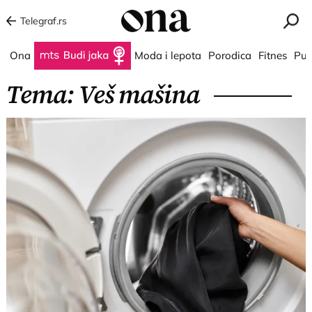
Telegraf.rs
Ona
Budi jaka
Moda i lepota
Porodica
Fitnes
Put
Tema: Veš mašina