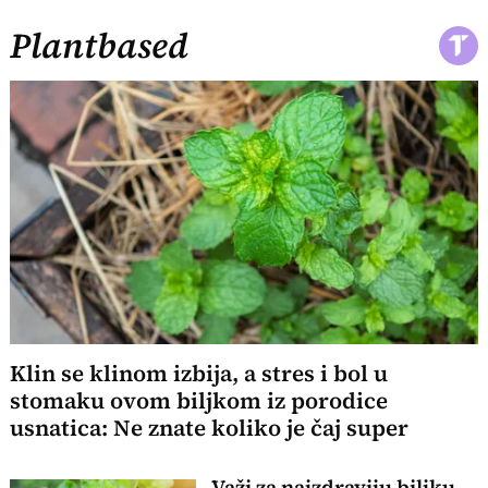
Plantbased
Klin se klinom izbija, a stres i bol u
stomaku ovom biljkom iz porodice
usnatica: Ne znate koliko je čaj super
Važi za najzdraviju biljku