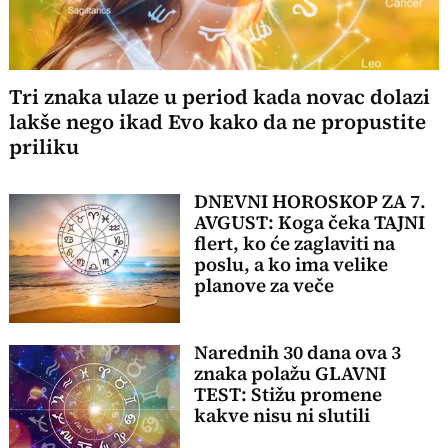
Tri znaka ulaze u period kada novac dolazi
lakše nego ikad Evo kako da ne propustite
priliku
DNEVNI HOROSKOP ZA 7.
AVGUST: Koga čeka TAJNI
flert, ko će zaglaviti na
poslu, a ko ima velike
planove za veče
Narednih 30 dana ova 3
znaka polažu GLAVNI
TEST: Stižu promene
kakve nisu ni slutili