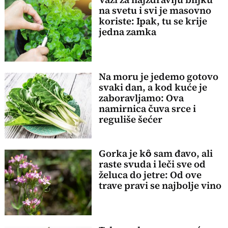
na svetu i svi je masovno
koriste: Ipak, tu se krije
jedna zamka
Na moru je jedemo gotovo
svaki dan, a kod kuće je
zaboravljamo: Ova
namirnica čuva srce i
reguliše šećer
Gorka je kȏ sam đavo, ali
raste svuda i leči sve od
želuca do jetre: Od ove
trave pravi se najbolje vino