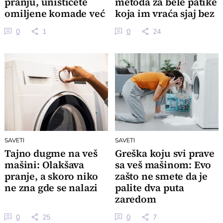
pranju, uništićete
metoda za bele patike
omiljene komade već
koja im vraća sjaj bez
posle par meseci
veš mašine
0
1
0
24
SAVETI
SAVETI
Tajno dugme na veš
Greška koju svi prave
mašini: Olakšava
sa veš mašinom: Evo
pranje, a skoro niko
zašto ne smete da je
ne zna gde se nalazi
palite dva puta
zaredom
0
25
0
7