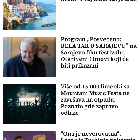
Program „Posvećeno:
BELA TAR U SARAJEVU” na
Sarajevo film festivalu;
Otkriveni filmovi koji će
biti prikazani
Više od 15.000 limenki sa
Mountain Music Festa ne
završava na otpadu:
Poznato gde zapravo
odlaze
"Ona je neverovatna":