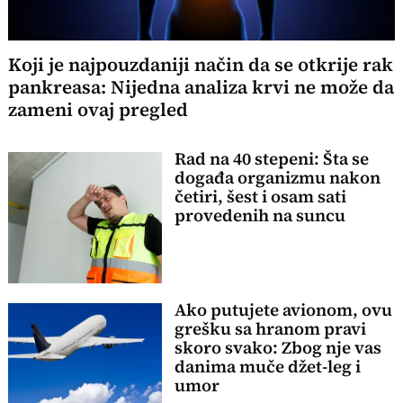
Koji je najpouzdaniji način da se otkrije rak
pankreasa: Nijedna analiza krvi ne može da
zameni ovaj pregled
Rad na 40 stepeni: Šta se
događa organizmu nakon
četiri, šest i osam sati
provedenih na suncu
Ako putujete avionom, ovu
grešku sa hranom pravi
skoro svako: Zbog nje vas
danima muče džet-leg i
umor