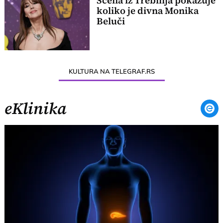
Scena iz Trebinja pokazuje
koliko je divna Monika
Beluči
KULTURA NA TELEGRAF.RS
eKlinika