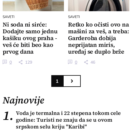
SAVETI
SAVETI
Ni soda ni sirće:
Retko ko očisti ovo na
Dodajte samo jednu
mašini za veš, a treba:
kašiku ovog praha -
Garderoba dobija
veš će biti beo kao
neprijatan miris,
prvog dana
uređaj se duplo brže
kvari
0
129
0
46
1
Najnovije
1.
Voda je termalna i 22 stepena tokom cele
godine: Turisti ne znaju da se u ovom
srpskom selu kriju "Karibi"