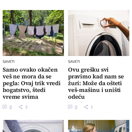
SAVETI
SAVETI
Samo ovako okačen
Ovu grešku svi
veš ne mora da se
pravimo kad nam se
pegla: Ovaj trik vredi
žuri: Može da ošteti
bogatstvo, štedi
veš-mašinu i uništi
vreme svima
odeću
0
3
0
1