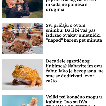
nikada ne pomeša s
drugima
Svi pričaju o ovom
snimku: Da li bi vaš pas
izdržao ovakav umetnički
"napad" barem pet minuta
Deca žele egzotičnog
ljubimca? Nabavite im ovu
žabu: Iako je bezopasna, ne
sme se dodirivati, evo i
zašto
Veliki psi konačno mogu u
kabinu: Ovo su DVA