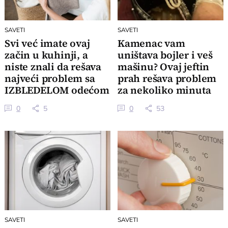
SAVETI
SAVETI
Svi već imate ovaj
Kamenac vam
začin u kuhinji, a
uništava bojler i veš
niste znali da rešava
mašinu? Ovaj jeftin
najveći problem sa
prah rešava problem
IZBLEDELOM odećom
za nekoliko minuta
za 0 dinara
0
5
0
53
SAVETI
SAVETI