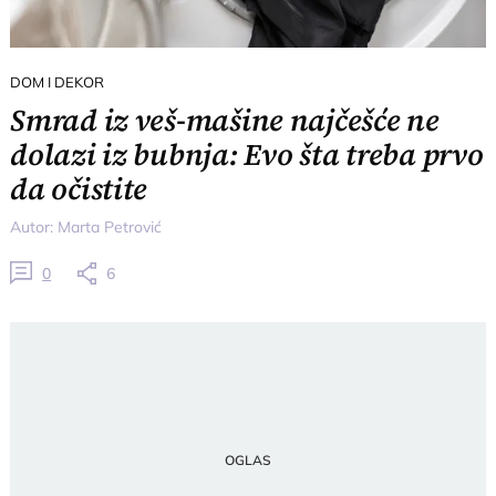
DOM I DEKOR
Smrad iz veš-mašine najčešće ne
dolazi iz bubnja: Evo šta treba prvo
da očistite
Autor:
Marta Petrović
0
6