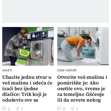
SAVETI
DOM I DEKOR
Ubacite jednu stvar u
Otvorite veš-mašinu i
veš mašinu i odeća će
pomirišite je: Ako
izaći bez ijedne
osetite ovo, vreme je
dlačice: Trik koji je
za temeljno čišćenje
oduševio sve sa
ili da zovete nekog
ljubimcima
upomoć
0
2
0
4