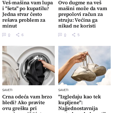
Veš-mašina vam lupa
Ovo dugme na veš
i "šeta" po kupatilu?
mašini može da vam
Jedna stvar često
prepolovi račun za
rešava problem za
struju: Većina ga
minut
nikad ne koristi
0
6
0
5
SAVETI
SAVETI
Crna odeća vam brzo
"Izgledaju kao tek
bledi? Ako pravite
kupljene":
ovu grešku pri
Najjednostavnija