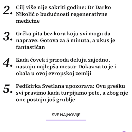
2.
Cilj više nije sakriti godine: Dr Darko
Nikolić o budućnosti regenerativne
medicine
3.
Grčka pita bez kora koju svi mogu da
naprave: Gotova za 5 minuta, a ukus je
fantastičan
4.
Kada čovek i priroda deluju zajedno,
nastaju najlepša mesta: Dokaz za to je i
obala u ovoj evropskoj zemlji
5.
Pedikirka Svetlana upozorava: Ovu grešku
svi pravimo kada turpijamo pete, a zbog nje
one postaju još grublje
SVE NAJNOVIJE