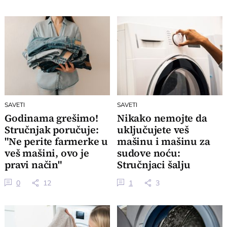
SAVETI
SAVETI
Godinama grešimo!
Nikako nemojte da
Stručnjak poručuje:
uključujete veš
"Ne perite farmerke u
mašinu i mašinu za
veš mašini, ovo je
sudove noću:
pravi način"
Stručnjaci šalju
VELIKO UPOZORENJE
0
12
1
3