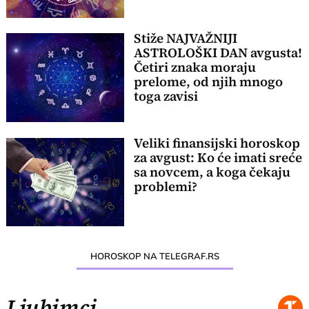
Stiže NAJVAŽNIJI
ASTROLOŠKI DAN avgusta!
Četiri znaka moraju
prelome, od njih mnogo
toga zavisi
Veliki finansijski horoskop
za avgust: Ko će imati sreće
sa novcem, a koga čekaju
problemi?
HOROSKOP NA TELEGRAF.RS
Ljubimci