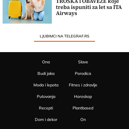
TROŠKA i OBAVEZE koje
treba ispuniti za let sa ITA
Airways
LJUBIMCI NA TELEGRAF.RS
Ona
Slave
Budi jaka
Porodica
Moda i lepota
Fitnes i zdravlje
Putovanja
Horoskop
Recepti
Plantbased
Dom i dekor
On