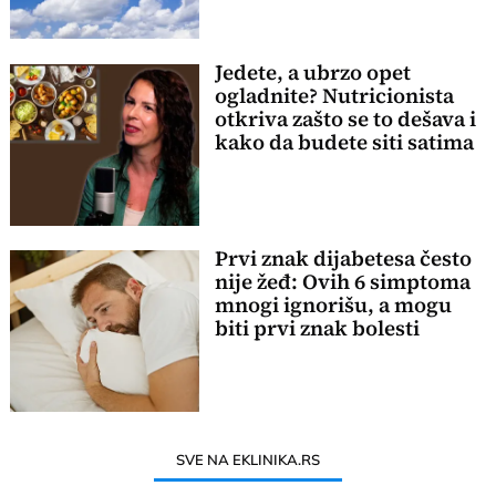
Jedete, a ubrzo opet
ogladnite? Nutricionista
otkriva zašto se to dešava i
kako da budete siti satima
Prvi znak dijabetesa često
nije žeđ: Ovih 6 simptoma
mnogi ignorišu, a mogu
biti prvi znak bolesti
SVE NA EKLINIKA.RS