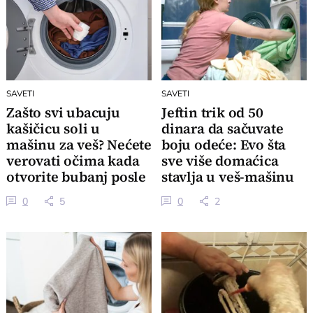
SAVETI
SAVETI
Zašto svi ubacuju
Jeftin trik od 50
kašičicu soli u
dinara da sačuvate
mašinu za veš? Nećete
boju odeće: Evo šta
verovati očima kada
sve više domaćica
otvorite bubanj posle
stavlja u veš-mašinu
pranja
0
5
0
2