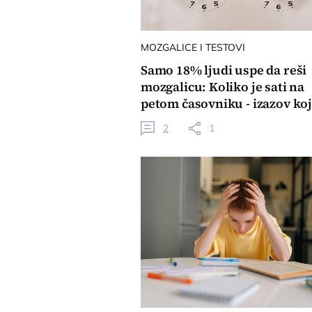
MOZGALICE I TESTOVI
Samo 18% ljudi uspe da reši
mozgalicu: Koliko je sati na
petom časovniku - izazov koji
zaludeo mreže!
2
1