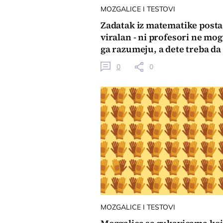
MOZGALICE I TESTOVI
Zadatak iz matematike post
viralan - ni profesori ne mo
ga razumeju, a dete treba da
reši!"
0
0
MOZGALICE I TESTOVI