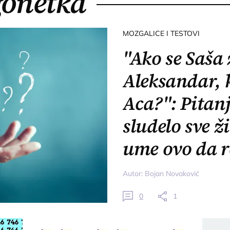
gonetka
MOZGALICE I TESTOVI
"Ako se Saša
Aleksandar, 
Aca?": Pitanj
sludelo sve ž
ume ovo da r
Autor:
Bojan Novaković
0
1