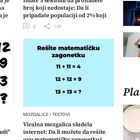
a je
Imate 5 sekundi da pronađete
sa
broj koji nedostaje: Da li
 je
pripadate populaciji od 2% koji
su uspeli?
0
149
Pla
MOZGALICE I TESTOVI
Viralna mozgalica sludela
redi"
internet: Da li možete da rešite
ovu matematičku zagonetku?