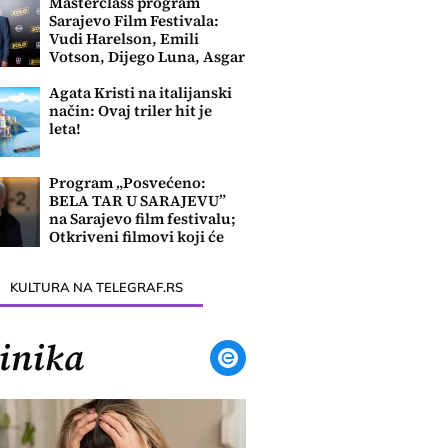
Masterclass program
Sarajevo Film Festivala:
Vudi Harelson, Emili
Votson, Dijego Luna, Asgar
Farhadi....
Agata Kristi na italijanski
način: Ovaj triler hit je
leta!
Program „Posvećeno:
BELA TAR U SARAJEVU”
na Sarajevo film festivalu;
Otkriveni filmovi koji će
biti prikazani
KULTURA NA TELEGRAF.RS
inika