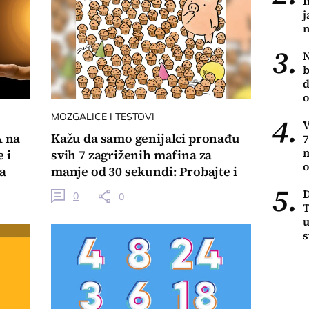
I
j
n
3.
N
b
d
MOZGALICE I TESTOVI
4.
 na
Kažu da samo genijalci pronađu
7
m
 i
svih 7 zagriženih mafina za
o
ja
manje od 30 sekundi: Probajte i
javite rezultat!
5.
0
0
T
u
s