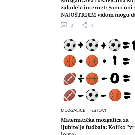
Mozgalica sa rukavicama koj
zaludela internet: Samo oni 
NAJOŠTRIJIM vidom mogu da
reše za 15 sekundi
0
0
MOZGALICE I TESTOVI
Matematička mozgalica za
ljubitelje fudbala: Koliko "v
lopta?