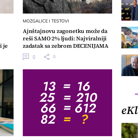
MOZGALICE I TESTOVI
Ajnštajnovu zagonetku može da
reši SAMO 2% ljudi: Najviralniji
 je
zadatak sa zebrom DECENIJAMA
MUČI SVET
0
0
eKl