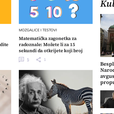
Kul
MOZGALICE I TESTOVI
Matematička zagonetka za
dite
radoznale: Možete li za 15
sekundi da otkrijete koji broj
treba upisati u kockicu?
5
1
Bespl
Narod
avgus
propu