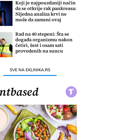
Koji je najpouzdaniji način
da se otkrije rak pankreasa:
Nijedna analiza krvi ne
može da zameni ovaj
pregled
Rad na 40 stepeni: Šta se
događa organizmu nakon
četiri, šest i osam sati
provedenih na suncu
SVE NA EKLINIKA.RS
ntbased