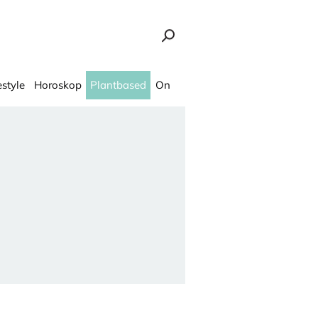
estyle
Horoskop
Plantbased
On