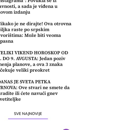
nstagrama": Povukla se iz
avnosti, a sada je viđena u
ovom izdanju
ikako je ne dirajte! Ova otrovna
iljka raste po srpskim
vorištima: Može biti veoma
opasna
VELIKI VIKEND HOROSKOP OD
. DO 9. AVGUSTA: Jedan poziv
enja planove, a ova 3 znaka
čekuje veliki preokret
DANAS JE SVETA PETKA
RNOVA: Ove stvari ne smete da
radite ili ćete navući gnev
vetiteljke
SVE NAJNOVIJE