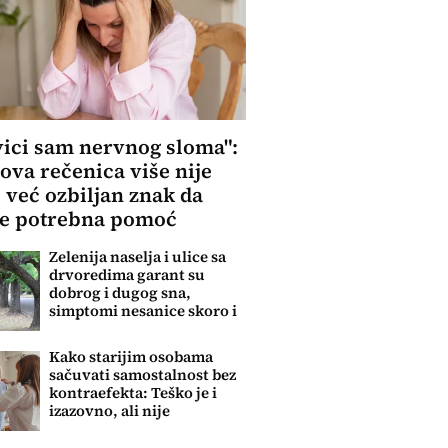
vici sam nervnog sloma":
ova rečenica više nije
, već ozbiljan znak da
je potrebna pomoć
Zelenija naselja i ulice sa
drvoredima garant su
dobrog i dugog sna,
simptomi nesanice skoro i
da ne postoje
Kako starijim osobama
sačuvati samostalnost bez
kontraefekta: Teško je i
izazovno, ali nije
nemoguće