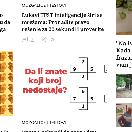
MOZGALICE I TESTOVI
ao
Lukavi TEST inteligencije širi se
gu da
mrežama: Pronađite pravo
 ga
rešenje za 20 sekundi i proverite
moć zapažanja
2
26
"Na i
Kada 
fraza
vam 
MOZGALICE I TESTOVI