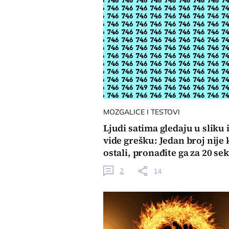
MOZGALICE I TESTOVI
Ljudi satima gledaju u sliku 
vide grešku: Jedan broj nije 
ostali, pronađite ga za 20 se
2
14