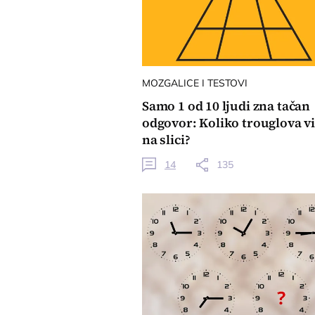
MOZGALICE I TESTOVI
Samo 1 od 10 ljudi zna tačan
odgovor: Koliko trouglova vi
na slici?
14
135