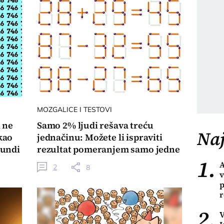
MOZGALICE I TESTOVI
i ne
Samo 2% ljudi rešava treću
Naj
kao
jednačinu: Možete li ispraviti
kundi
rezultat pomeranjem samo jedne
1.
šibice?
A
2
8
v
p
r
2.
V