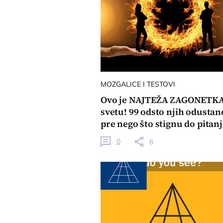
MOZGALICE I TESTOVI
Ovo je NAJTEŽA ZAGONETKA
svetu! 99 odsto njih odustane
pre nego što stignu do pitan
0
6