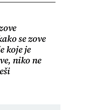
 zove
kako se zove
e koje je
ive, niko ne
eši