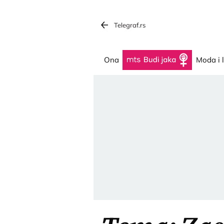
Telegraf.rs
Ona
Budi jaka
Moda i 