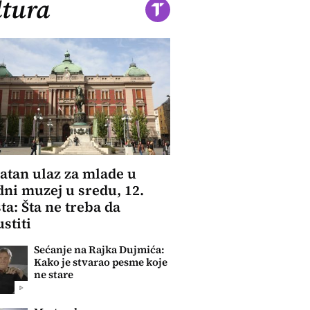
tura
atan ulaz za mlade u
ni muzej u sredu, 12.
ta: Šta ne treba da
stiti
Sećanje na Rajka Dujmića:
Kako je stvarao pesme koje
ne stare