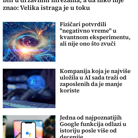
znao: Velika istraga je u toku
Fizičari potvrdili
"negativno vreme" u
kvantnom eksperimentu,
ali nije ono što zvuči
Kompanija koja je najviše
uložila u AI sada traži od
zaposlenih da je manje
koriste
Jedna od najpoznatijih
Google funkcija odlazi u
istoriju posle više od
decenije