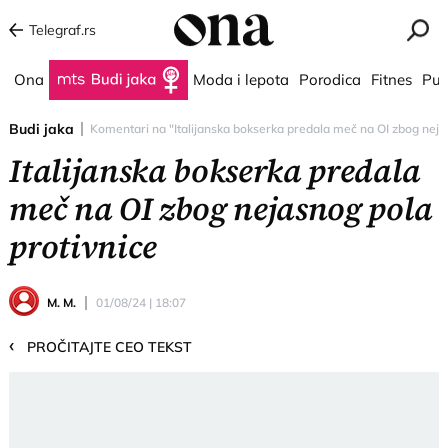
Telegraf.rs
Ona
Budi jaka
Moda i lepota
Porodica
Fitnes
Put
Budi jaka
Komentari na "Italijanska bokserka predala meč na OI zbog nejas
Italijanska bokserka predala
meč na OI zbog nejasnog pola
protivnice
M. M.
01/08/24 | 18:07
‹
PROČITAJTE CEO TEKST