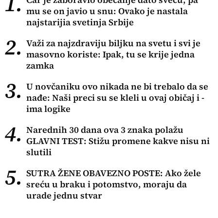
1.
mu se on javio u snu: Ovako je nastala
najstarijia svetinja Srbije
2.
Važi za najzdraviju biljku na svetu i svi je
masovno koriste: Ipak, tu se krije jedna
zamka
3.
U novčaniku ovo nikada ne bi trebalo da se
nađe: Naši preci su se kleli u ovaj običaj i -
ima logike
4.
Narednih 30 dana ova 3 znaka polažu
GLAVNI TEST: Stižu promene kakve nisu ni
slutili
5.
SUTRA ŽENE OBAVEZNO POSTE: Ako žele
sreću u braku i potomstvo, moraju da
urade jednu stvar