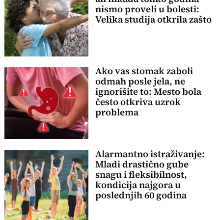
nismo proveli u bolesti:
Velika studija otkrila zašto
Ako vas stomak zaboli
odmah posle jela, ne
ignorišite to: Mesto bola
često otkriva uzrok
problema
Alarmantno istraživanje:
Mladi drastično gube
snagu i fleksibilnost,
kondicija najgora u
poslednjih 60 godina