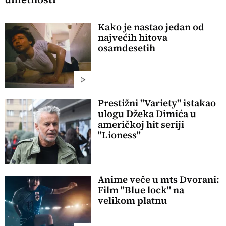
Kako je nastao jedan od
najvećih hitova
osamdesetih
Prestižni "Variety" istakao
ulogu Džeka Dimića u
američkoj hit seriji
"Lioness"
Anime veče u mts Dvorani:
Film "Blue lock" na
velikom platnu