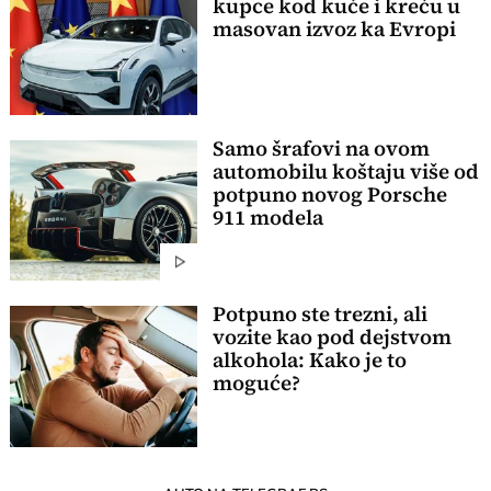
kupce kod kuće i kreću u
masovan izvoz ka Evropi
Samo šrafovi na ovom
automobilu koštaju više od
potpuno novog Porsche
911 modela
Potpuno ste trezni, ali
vozite kao pod dejstvom
alkohola: Kako je to
moguće?