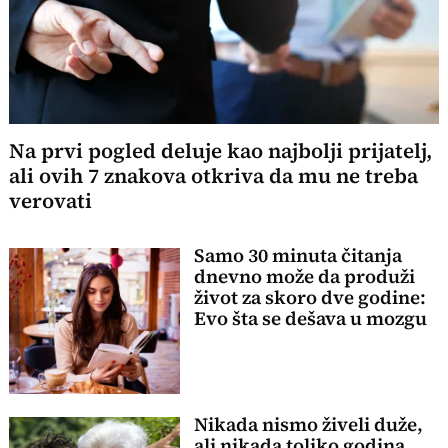
Na prvi pogled deluje kao najbolji prijatelj,
ali ovih 7 znakova otkriva da mu ne treba
verovati
Samo 30 minuta čitanja
dnevno može da produži
život za skoro dve godine:
Evo šta se dešava u mozgu
Nikada nismo živeli duže,
ali nikada toliko godina