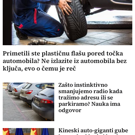
Primetili ste plastičnu flašu pored točka
automobila? Ne izlazite iz automobila bez
ključa, evo o čemu je reč
Zašto instinktivno
smanjujemo radio kada
tražimo adresu ili se
parkiramo? Nauka ima
odgovor
Kineski auto-giganti gube