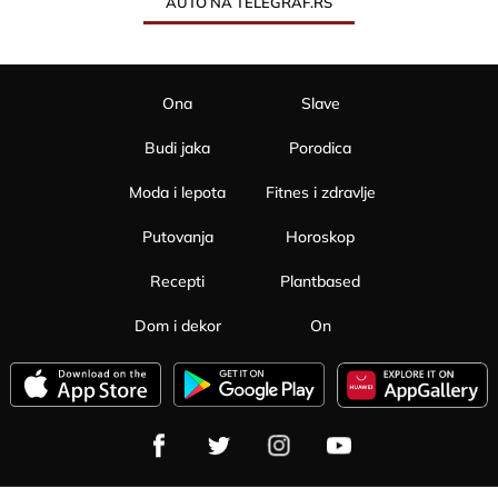
AUTO NA TELEGRAF.RS
Ona
Slave
Budi jaka
Porodica
Moda i lepota
Fitnes i zdravlje
Putovanja
Horoskop
Recepti
Plantbased
Dom i dekor
On