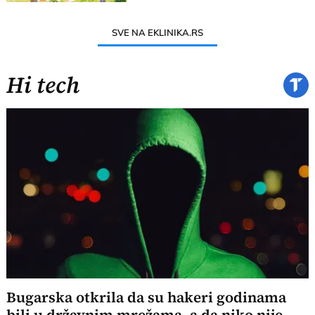
SVE NA EKLINIKA.RS
Hi tech
Bugarska otkrila da su hakeri godinama
bili u državnim mrežama, a da niko nije