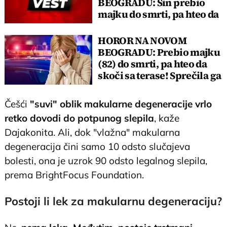
BEOGRADU: Sin prebio
majku do smrti, pa hteo da
skoči sa terase!
HOROR NA NOVOM
BEOGRADU: Prebio majku
(82) do smrti, pa hteo da
skoči sa terase! Sprečila ga
policija
Češći
"suvi" oblik makularne degeneracije vrlo
retko dovodi do potpunog slepila
, kaže
Dajakonita. Ali, dok "vlažna" makularna
degeneracija čini samo 10 odsto slučajeva
bolesti, ona je uzrok 90 odsto legalnog slepila,
prema BrightFocus Foundation.
Postoji li lek za makularnu degeneraciju?