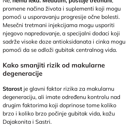
Ne,
nema leka. Međutim, postoje tretmani
,
promene načina života i suplementi koji mogu
pomoći u usporavanju progresije očne bolesti.
Mesečni tretmani injekcijama mogu usporiti
njegovo napredovanje, a specijalni dodaci koji
sadrže visoke doze antioksidanata i cinka mogu
pomoći da se odloži gubitak centralnog vida.
Kako smanjiti rizik od makularne
degeneracije
Starost
je glavni faktor rizika za makularnu
degeneraciju, ali imate određenu kontrolu nad
drugim faktorima koji doprinose tome koliko
brzo i koliko brzo počinje gubitak vida, kažu
Dajakonita i Sastri.