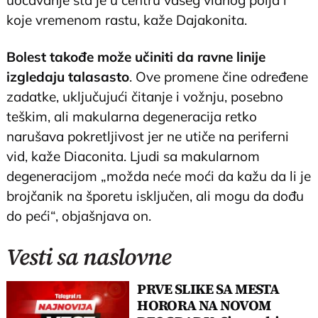
koje vremenom rastu, kaže Dajakonita.
Bolest takođe može učiniti da ravne linije
izgledaju talasasto
. Ove promene čine određene
zadatke, uključujući čitanje i vožnju, posebno
teškim, ali makularna degeneracija retko
narušava pokretljivost jer ne utiče na periferni
vid, kaže Diaconita. Ljudi sa makularnom
degeneracijom „možda neće moći da kažu da li je
brojčanik na šporetu isključen, ali mogu da dođu
do peći“, objašnjava on.
Vesti sa naslovne
PRVE SLIKE SA MESTA
HORORA NA NOVOM