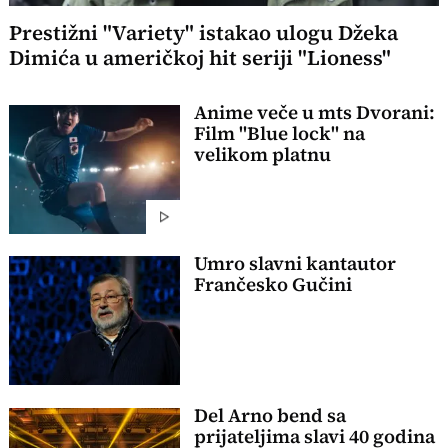
Prestižni "Variety" istakao ulogu Džeka
Dimića u američkoj hit seriji "Lioness"
Anime veče u mts Dvorani:
Film "Blue lock" na
velikom platnu
Umro slavni kantautor
Frančesko Gučini
Del Arno bend sa
prijateljima slavi 40 godina