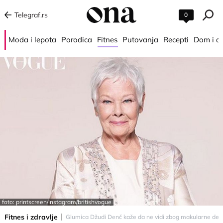
Telegraf.rs
0
Moda i lepota
Porodica
Fitnes
Putovanja
Recepti
Dom i d
foto: printscreen/Instagram/britishvogue
Fitnes i zdravlje
Glumica Džudi Denč kaže da ne vidi zbog makularne degen