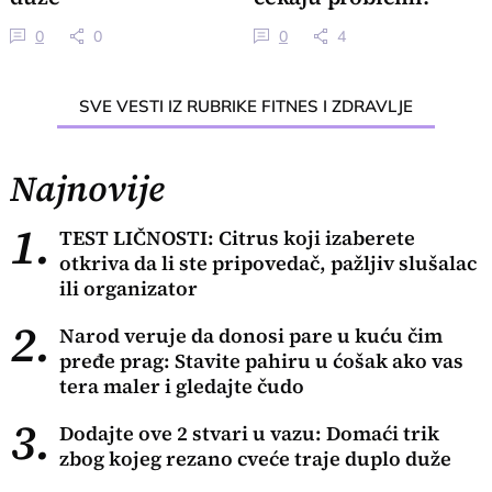
0
0
0
4
SVE VESTI IZ RUBRIKE FITNES I ZDRAVLJE
Najnovije
1.
TEST LIČNOSTI: Citrus koji izaberete
otkriva da li ste pripovedač, pažljiv slušalac
ili organizator
2.
Narod veruje da donosi pare u kuću čim
pređe prag: Stavite pahiru u ćošak ako vas
tera maler i gledajte čudo
3.
Dodajte ove 2 stvari u vazu: Domaći trik
zbog kojeg rezano cveće traje duplo duže