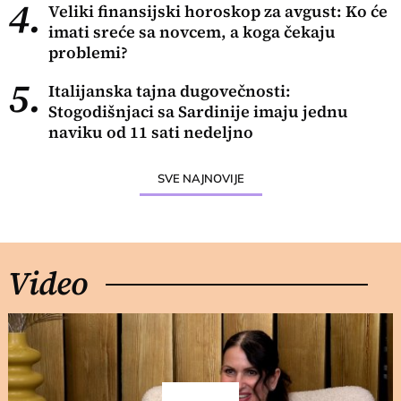
4.
Veliki finansijski horoskop za avgust: Ko će
imati sreće sa novcem, a koga čekaju
problemi?
5.
Italijanska tajna dugovečnosti:
Stogodišnjaci sa Sardinije imaju jednu
naviku od 11 sati nedeljno
SVE NAJNOVIJE
Video