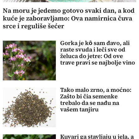
Na moru je jedemo gotovo svaki dan, a kod
kuće je zaboravljamo: Ova namirnica čuva
srce i reguliše šećer
Gorka je kȏ sam đavo, ali
raste svuda i leči sve od
želuca do jetre: Od ove
trave pravi se najbolje vino
Tako malo zrno, a moćno:
Zašto bi čia semenke
trebalo da se nađu na
vašem tanjiru
Kuvari ga stavljaju u jela, a