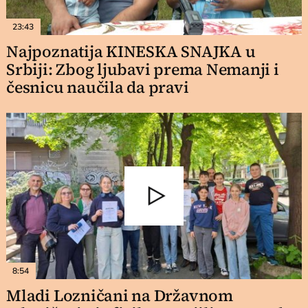
23:43
Najpoznatija KINESKA SNAJKA u
Srbiji: Zbog ljubavi prema Nemanji i
česnicu naučila da pravi
8:54
Mladi Lozničani na Državnom