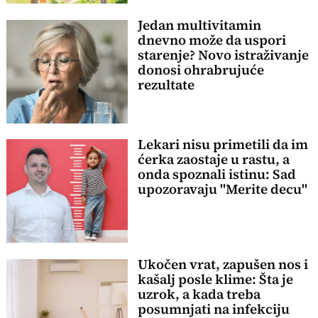
Jedan multivitamin
dnevno može da uspori
starenje? Novo istraživanje
donosi ohrabrujuće
rezultate
Lekari nisu primetili da im
ćerka zaostaje u rastu, a
onda spoznali istinu: Sad
upozoravaju "Merite decu"
Ukočen vrat, zapušen nos i
kašalj posle klime: Šta je
uzrok, a kada treba
posumnjati na infekciju