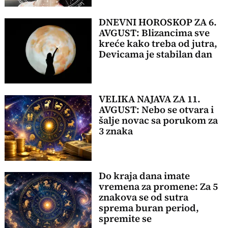
DNEVNI HOROSKOP ZA 6.
AVGUST: Blizancima sve
kreće kako treba od jutra,
Devicama je stabilan dan
VELIKA NAJAVA ZA 11.
AVGUST: Nebo se otvara i
šalje novac sa porukom za
3 znaka
Do kraja dana imate
vremena za promene: Za 5
znakova se od sutra
sprema buran period,
spremite se