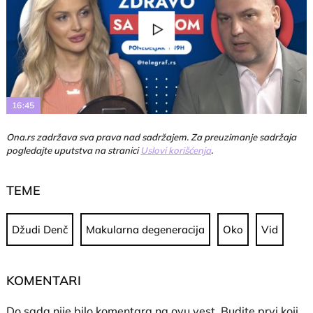
Play
Video
16:45
Ona.rs zadržava sva prava nad sadržajem. Za preuzimanje sadržaja
pogledajte uputstva na stranici
Uslovi korišćenja
.
TEME
Džudi Denč
Makularna degeneracija
Oko
Vid
KOMENTARI
Do sada nije bilo komentara na ovu vest.
Budite prvi koji