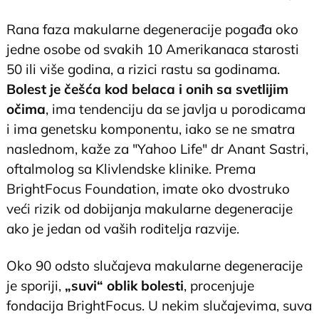
Rana faza makularne degeneracije pogađa oko
jedne osobe od svakih 10 Amerikanaca starosti
50 ili više godina, a rizici rastu sa godinama.
Bolest je češća kod belaca i onih sa svetlijim
očima
, ima tendenciju da se javlja u porodicama
i ima genetsku komponentu, iako se ne smatra
naslednom, kaže za "Yahoo Life" dr Anant Sastri,
oftalmolog sa Klivlendske klinike. Prema
BrightFocus Foundation, imate oko dvostruko
veći rizik od dobijanja makularne degeneracije
ako je jedan od vaših roditelja razvije.
Oko 90 odsto slučajeva makularne degeneracije
je sporiji,
„suvi“ oblik bolesti
, procenjuje
fondacija BrightFocus. U nekim slučajevima, suva