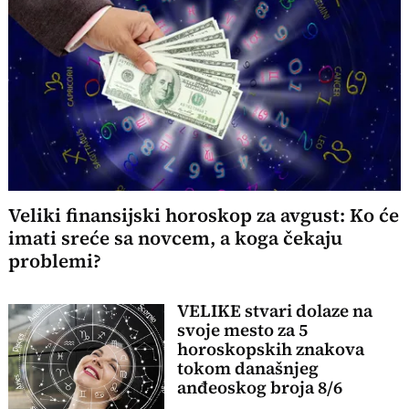
Veliki finansijski horoskop za avgust: Ko će
imati sreće sa novcem, a koga čekaju
problemi?
VELIKE stvari dolaze na
svoje mesto za 5
horoskopskih znakova
tokom današnjeg
anđeoskog broja 8/6