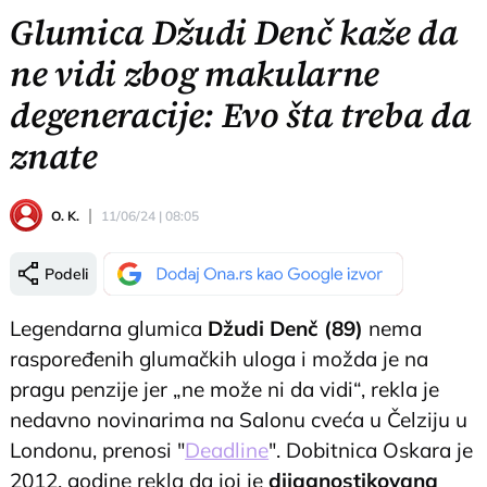
Glumica Džudi Denč kaže da
ne vidi zbog makularne
degeneracije: Evo šta treba da
znate
O. K.
11/06/24 | 08:05
Podeli
Legendarna glumica
Džudi Denč (89)
nema
raspoređenih glumačkih uloga i možda je na
pragu penzije jer „ne može ni da vidi“, rekla je
nedavno novinarima na Salonu cveća u Čelziju u
Londonu, prenosi "
Deadline
". Dobitnica Oskara je
2012. godine rekla da joj je
dijagnostikovana