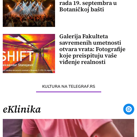
rada 19. septembra u
Botaničkoj bašti
Galerija Fakulteta
savremenih umetnosti
otvara vrata: Fotografije
koje preispituju vaše
viđenje realnosti
KULTURA NA TELEGRAF.RS
eKlinika