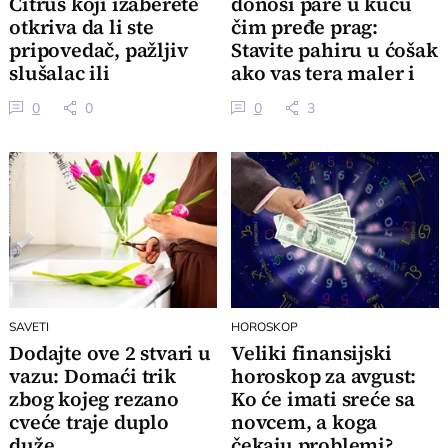
Citrus koji izaberete
donosi pare u kuću
otkriva da li ste
čim pređe prag:
pripovedač, pažljiv
Stavite pahiru u ćošak
slušalac ili
ako vas tera maler i
organizator
gledajte čudo
0
0
0
3
SAVETI
HOROSKOP
Dodajte ove 2 stvari u
Veliki finansijski
vazu: Domaći trik
horoskop za avgust:
zbog kojeg rezano
Ko će imati sreće sa
cveće traje duplo
novcem, a koga
duže
čekaju problemi?