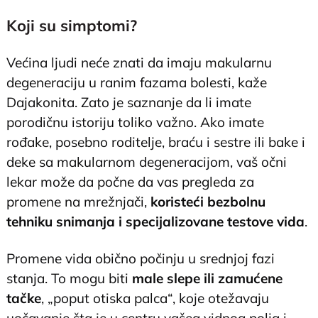
Koji su simptomi?
Većina ljudi neće znati da imaju makularnu
degeneraciju u ranim fazama bolesti, kaže
Dajakonita. Zato je saznanje da li imate
porodičnu istoriju toliko važno. Ako imate
rođake, posebno roditelje, braću i sestre ili bake i
deke sa makularnom degeneracijom, vaš očni
lekar može da počne da vas pregleda za
promene na mrežnjači,
koristeći bezbolnu
tehniku snimanja i specijalizovane testove vida
.
Promene vida obično počinju u srednjoj fazi
stanja. To mogu biti
male slepe ili zamućene
tačke
, „poput otiska palca“, koje otežavaju
uočavanje šta je u centru vašeg vidnog polja i