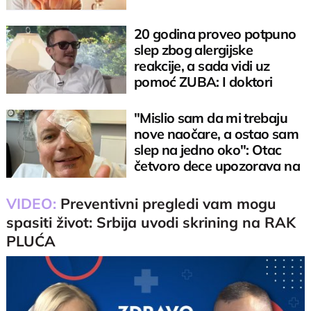
20 godina proveo potpuno
slep zbog alergijske
reakcije, a sada vidi uz
pomoć ZUBA: I doktori
zaplakali
"Mislio sam da mi trebaju
nove naočare, a ostao sam
slep na jedno oko": Otac
četvoro dece upozorava na
ovo
VIDEO:
Preventivni pregledi vam mogu
spasiti život: Srbija uvodi skrining na RAK
PLUĆA