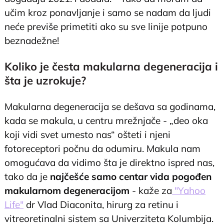
učim kroz ponavljanje i samo se nadam da ljudi
neće previše primetiti ako su sve linije potpuno
beznadežne!
Koliko je česta makularna degeneracija i
šta je uzrokuje?
Makularna degeneracija se dešava sa godinama,
kada se makula, u centru mrežnjače - „deo oka
koji vidi svet umesto nas“ ošteti i njeni
fotoreceptori počnu da odumiru. Makula nam
omogućava da vidimo šta je direktno ispred nas,
tako da je
najčešće samo centar vida pogođen
makularnom degeneracijom
- kaže za
"Yahoo
Life"
dr Vlad Diaconita, hirurg za retinu i
vitreoretinalni sistem sa Univerziteta Kolumbija.