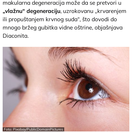
makularna degeneracija može da se pretvori u
„vlažnu“ degeneraciju
, uzrokovanu „krvarenjem
ili propuštanjem krvnog suda“, što dovodi do
mnogo bržeg gubitka vidne oštrine, objašnjava
Diaconita.
Foto: Pixabay/PublicDomainPictures