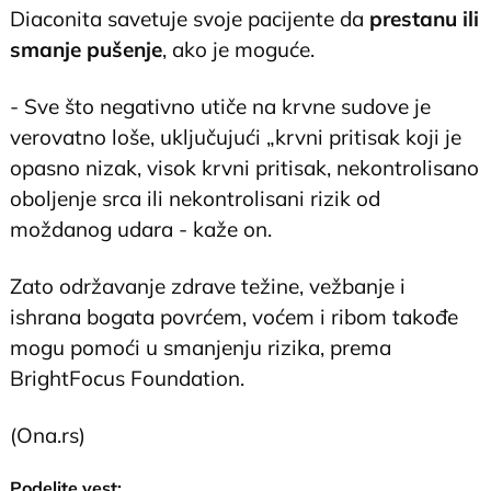
Diaconita savetuje svoje pacijente da
prestanu ili
smanje pušenje
, ako je moguće.
- Sve što negativno utiče na krvne sudove je
verovatno loše, uključujući „krvni pritisak koji je
opasno nizak, visok krvni pritisak, nekontrolisano
oboljenje srca ili nekontrolisani rizik od
moždanog udara - kaže on.
Zato održavanje zdrave težine, vežbanje i
ishrana bogata povrćem, voćem i ribom takođe
mogu pomoći u smanjenju rizika, prema
BrightFocus Foundation.
(Ona.rs)
Podelite vest: