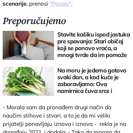
scenarije
, prenosi
"People"
.
Preporučujemo
Stavite kašiku ispod jastuka
pre spavanja: Stari običaj
koji se ponovo vraća, a
mnogi tvrde da im pomaže
Na moru je jedemo gotovo
svaki dan, a kod kuće je
zaboravljamo: Ova
namirnica čuva srce i
reguliše šećer
- Morala sam da pronađem drugi način da
naučim stihove i stvari, a to je da mi veliki
prijatelji ponavljaju iznova i iznova - rekla je na
događaju 2021. i dodala: - Tako da moram da