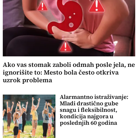
Ako vas stomak zaboli odmah posle jela, ne
ignorišite to: Mesto bola često otkriva
uzrok problema
Alarmantno istraživanje:
Mladi drastično gube
snagu i fleksibilnost,
kondicija najgora u
poslednjih 60 godina