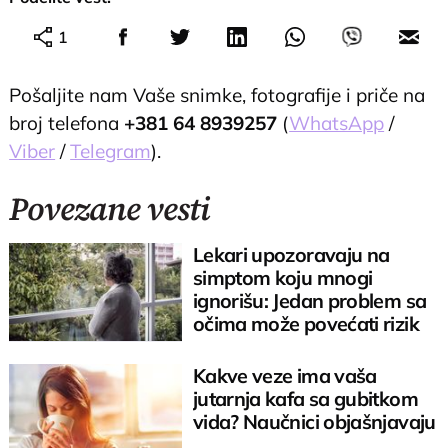
1
Pošaljite nam Vaše snimke, fotografije i priče na
broj telefona
+381 64 8939257
(
WhatsApp
/
Viber
/
Telegram
).
Povezane vesti
Lekari upozoravaju na
simptom koju mnogi
ignorišu: Jedan problem sa
očima može povećati rizik
od demencije
Kakve veze ima vaša
jutarnja kafa sa gubitkom
vida? Naučnici objašnjavaju