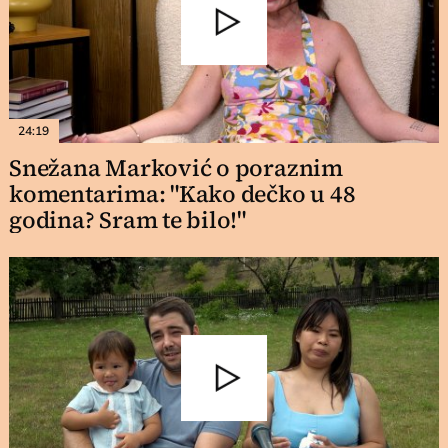
24:19
Snežana Marković o poraznim
komentarima: "Kako dečko u 48
godina? Sram te bilo!"