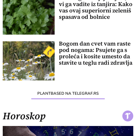
vi ga vadite iz tanjira: Kako
vas ovaj superiorni zeleniš
spasava od bolnice
Bogom dan cvet vam raste
pod nogama: Psujete ga s
proleća i kosite umesto da
stavite u teglu radi zdravlja
PLANTBASED NA TELEGRAF.RS
Horoskop