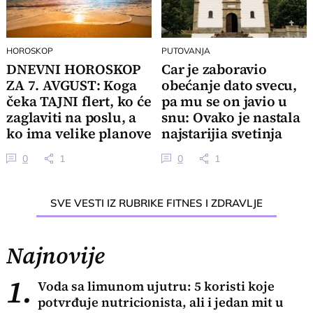
HOROSKOP
PUTOVANJA
DNEVNI HOROSKOP
Car je zaboravio
ZA 7. AVGUST: Koga
obećanje dato svecu,
čeka TAJNI flert, ko će
pa mu se on javio u
zaglaviti na poslu, a
snu: Ovako je nastala
ko ima velike planove
najstarijia svetinja
za veče
Srbije
0
1
0
1
SVE VESTI IZ RUBRIKE FITNES I ZDRAVLJE
Najnovije
1.
Voda sa limunom ujutru: 5 koristi koje
potvrđuje nutricionista, ali i jedan mit u