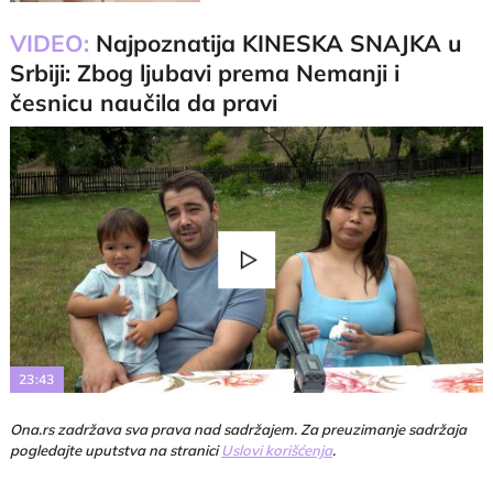
VIDEO:
Najpoznatija KINESKA SNAJKA u
Srbiji: Zbog ljubavi prema Nemanji i
česnicu naučila da pravi
Play
Video
23:43
Ona.rs zadržava sva prava nad sadržajem. Za preuzimanje sadržaja
pogledajte uputstva na stranici
Uslovi korišćenja
.