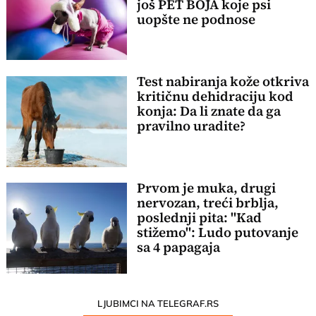
još PET BOJA koje psi
uopšte ne podnose
Test nabiranja kože otkriva
kritičnu dehidraciju kod
konja: Da li znate da ga
pravilno uradite?
Prvom je muka, drugi
nervozan, treći brblja,
poslednji pita: "Kad
stižemo": Ludo putovanje
sa 4 papagaja
LJUBIMCI NA TELEGRAF.RS