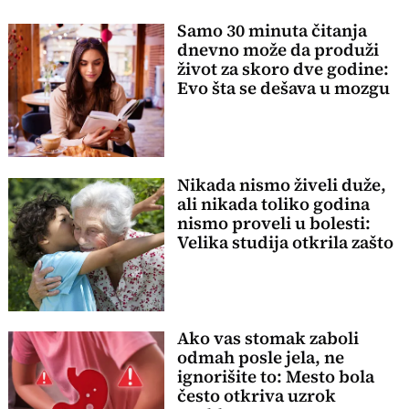
Samo 30 minuta čitanja
dnevno može da produži
život za skoro dve godine:
Evo šta se dešava u mozgu
Nikada nismo živeli duže,
ali nikada toliko godina
nismo proveli u bolesti:
Velika studija otkrila zašto
Ako vas stomak zaboli
odmah posle jela, ne
ignorišite to: Mesto bola
često otkriva uzrok