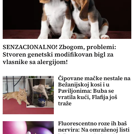
SENZACIONALNO! Zbogom, problemi:
Stvoren genetski modifikovan bigl za
vlasnike sa alergijom!
Čipovane mačke nestale na
Bežanijskoj kosi i u
Paviljonima: Buba se
vratila kući, Flafija još
traže
Fluorescentno roze ih baš
nervira: Na omraženoj listi