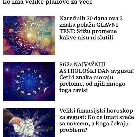
ko ima velike planove za veče
Narednih 30 dana ova 3
znaka polažu GLAVNI
TEST: Stižu promene
kakve nisu ni slutili
Stiže NAJVAŽNIJI
ASTROLOŠKI DAN avgusta!
Četiri znaka moraju
prelome, od njih mnogo
toga zavisi
Veliki finansijski horoskop
za avgust: Ko će imati sreće
sa novcem, a koga čekaju
problemi?