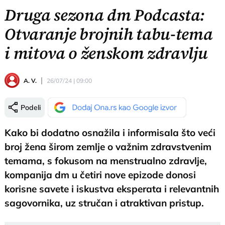
Druga sezona dm Podcasta:
Otvaranje brojnih tabu-tema
i mitova o ženskom zdravlju
A. V.
26/07/24 | 09:00
Podeli
Kako bi dodatno osnažila i informisala što veći
broj žena širom zemlje o važnim zdravstvenim
temama, s fokusom na menstrualno zdravlje,
kompanija dm u četiri nove epizode donosi
korisne savete i iskustva eksperata i relevantnih
sagovornika, uz stručan i atraktivan pristup.