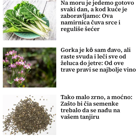
Na moru je jedemo gotovo
svaki dan, a kod kuće je
zaboravljamo: Ova
namirnica čuva srce i
reguliše šećer
Gorka je kȏ sam đavo, ali
raste svuda i leči sve od
želuca do jetre: Od ove
trave pravi se najbolje vino
Tako malo zrno, a moćno:
Zašto bi čia semenke
trebalo da se nađu na
vašem tanjiru