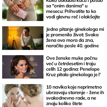
Kako uskladiti kuću i posao
sa "onim danima" u
mesecu: Prihvatite to ko
vodi glavnu reč i olakšajte
sebi život
Jedno pitanje ginekologa mi
je promenilo život: Svaka
žena ovo mora da zna,
naračito posle 40. godine
Ove ženske muke počnu
već u četrdesetim i traju
celih 12 godina: Penelope
Kruz pitala ginekologa je l'
se šali
10 navika koje neprimetno
ubrzavaju starenje - žene ih
svakodnevno rade, a ne
znaju koliko štete