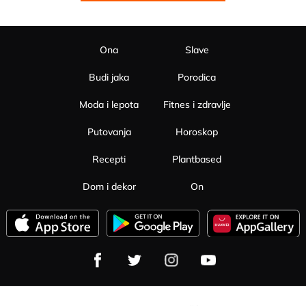
Ona
Slave
Budi jaka
Porodica
Moda i lepota
Fitnes i zdravlje
Putovanja
Horoskop
Recepti
Plantbased
Dom i dekor
On