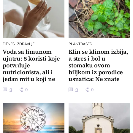
FITNES I ZDRAVLJE
PLANTBASED
Voda sa limunom
Klin se klinom izbija,
ujutru: 5 koristi koje
a stres i bol u
potvrđuje
stomaku ovom
nutricionista, ali i
biljkom iz porodice
jedan mit u koji ne
usnatica: Ne znate
treba da verujete
koliko je čaj super
0
0
0
0