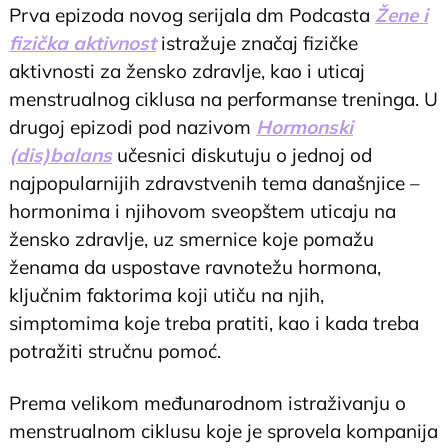
Prva epizoda novog serijala dm Podcasta
Žene i
fizička aktivnost
istražuje značaj fizičke
aktivnosti za žensko zdravlje, kao i uticaj
menstrualnog ciklusa na performanse treninga. U
drugoj epizodi pod nazivom
Hormonski
(dis)balans
učesnici diskutuju o jednoj od
najpopularnijih zdravstvenih tema današnjice –
hormonima i njihovom sveopštem uticaju na
žensko zdravlje, uz smernice koje pomažu
ženama da uspostave ravnotežu hormona,
ključnim faktorima koji utiču na njih,
simptomima koje treba pratiti, kao i kada treba
potražiti stručnu pomoć.
Prema velikom međunarodnom istraživanju o
menstrualnom ciklusu koje je sprovela kompanija