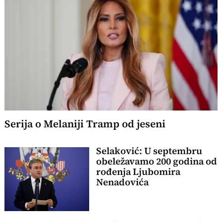
Serija o Melaniji Tramp od jeseni
Selaković: U septembru
obeležavamo 200 godina od
rođenja Ljubomira
Nenadovića