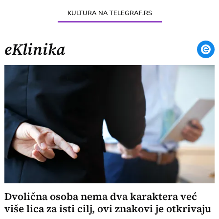
KULTURA NA TELEGRAF.RS
eKlinika
Dvolična osoba nema dva karaktera već
više lica za isti cilj, ovi znakovi je otkrivaju