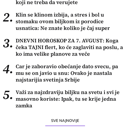
koji ne treba da verujete
2.
Klin se klinom izbija, a stres i bol u
stomaku ovom biljkom iz porodice
usnatica: Ne znate koliko je čaj super
3.
DNEVNI HOROSKOP ZA 7. AVGUST: Koga
čeka TAJNI flert, ko će zaglaviti na poslu, a
ko ima velike planove za veče
4.
Car je zaboravio obećanje dato svecu, pa
mu se on javio u snu: Ovako je nastala
najstarijia svetinja Srbije
5.
Važi za najzdraviju biljku na svetu i svi je
masovno koriste: Ipak, tu se krije jedna
zamka
SVE NAJNOVIJE