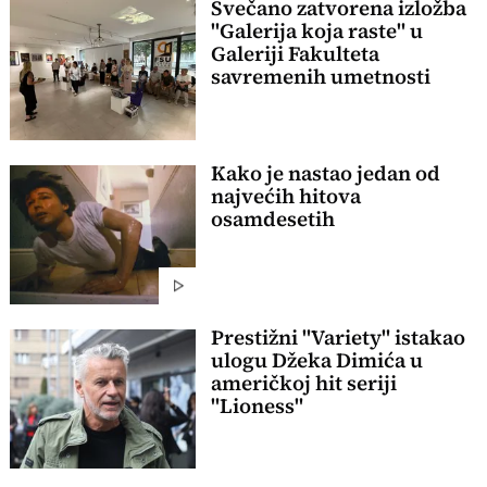
Svečano zatvorena izložba
"Galerija koja raste" u
Galeriji Fakulteta
savremenih umetnosti
Kako je nastao jedan od
najvećih hitova
osamdesetih
Prestižni "Variety" istakao
ulogu Džeka Dimića u
američkoj hit seriji
"Lioness"