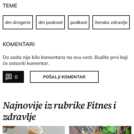
TEME
dm drogerie
dm podcast
podkast
žensko zdravlje
KOMENTARI
Do sada nije bilo komentara na ovu vest.
Budite prvi koji
će ostaviti komentar.
0
POŠALJI KOMENTAR
Najnovije iz rubrike Fitnes i
zdravlje