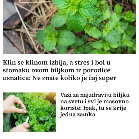
Klin se klinom izbija, a stres i bol u
stomaku ovom biljkom iz porodice
usnatica: Ne znate koliko je čaj super
Važi za najzdraviju biljku
na svetu i svi je masovno
koriste: Ipak, tu se krije
jedna zamka