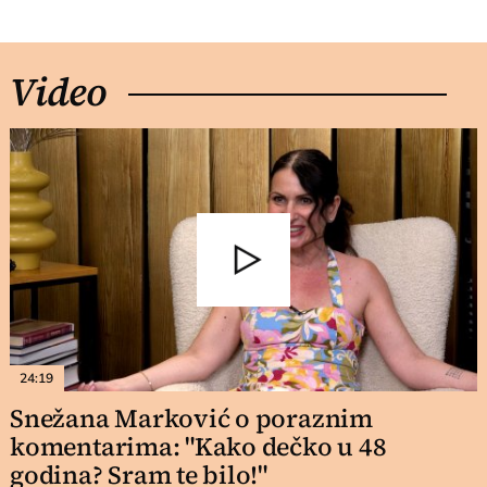
Video
24:19
Snežana Marković o poraznim
komentarima: "Kako dečko u 48
godina? Sram te bilo!"