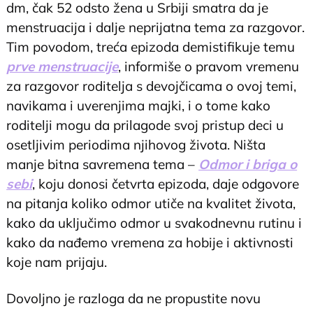
dm, čak 52 odsto žena u Srbiji smatra da je
menstruacija i dalje neprijatna tema za razgovor.
Tim povodom, treća epizoda demistifikuje temu
prve menstruacije
, informiše o pravom vremenu
za razgovor roditelja s devojčicama o ovoj temi,
navikama i uverenjima majki, i o tome kako
roditelji mogu da prilagode svoj pristup deci u
osetljivim periodima njihovog života. Ništa
manje bitna savremena tema –
Odmor i briga o
sebi
, koju donosi četvrta epizoda, daje odgovore
na pitanja koliko odmor utiče na kvalitet života,
kako da uključimo odmor u svakodnevnu rutinu i
kako da nađemo vremena za hobije i aktivnosti
koje nam prijaju.
Dovoljno je razloga da ne propustite novu