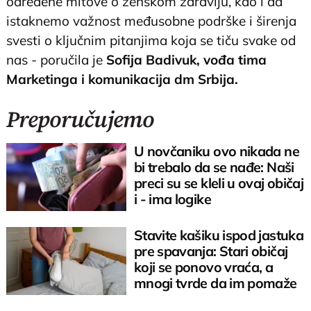
određene mitove o ženskom zdravlju, kao i da
istaknemo važnost međusobne podrške i širenja
svesti o ključnim pitanjima koja se tiču svake od
nas - poručila je
Sofija Badivuk, vođa tima
Marketinga i komunikacija dm Srbija.
Preporučujemo
U novčaniku ovo nikada ne
bi trebalo da se nađe: Naši
preci su se kleli u ovaj običaj
i - ima logike
Stavite kašiku ispod jastuka
pre spavanja: Stari običaj
koji se ponovo vraća, a
mnogi tvrde da im pomaže