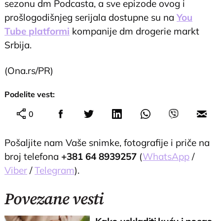
sezonu dm Podcasta, a sve epizode ovog i
prošlogodišnjeg serijala dostupne su na
You
Tube platformi
kompanije dm drogerie markt
Srbija.
(Ona.rs/PR)
Podelite vest:
0
Pošaljite nam Vaše snimke, fotografije i priče na
broj telefona
+381 64 8939257
(
WhatsApp
/
Viber
/
Telegram
).
Povezane vesti