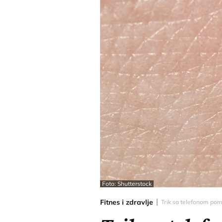
Foto: Shutterstock
Fitnes i zdravlje
Trik sa telefonom pom