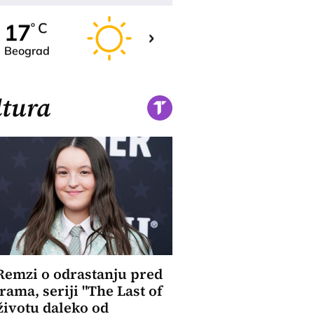
19
17
C
C
o
o
Beograd
Novi Sad
tura
Remzi o odrastanju pred
ama, seriji "The Last of
 životu daleko od