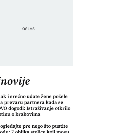
novije
ak i srećno udate žene požele
a prevaru partnera kada se
VO dogodi: Istraživanje otkrilo
stinu o brakovima
Ona.rs
ogledajte pre nego što pustite
odu: 7 oblika stolice koji mogu