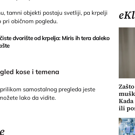
eKl
 tamni objekti postaju svetliji, pa krpelji
o pri običnom pogledu.
čiste dvorište od krpelja: Miris ih tera daleko
ašte
gled kose i temena
Zašto
prilikom samostalnog pregleda jeste
muška
možete lako da vidite.
Kada 
ili p
e