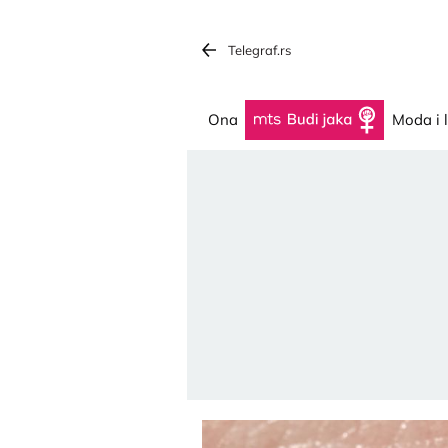
Telegraf.rs
Ona
Budi jaka
Moda i 