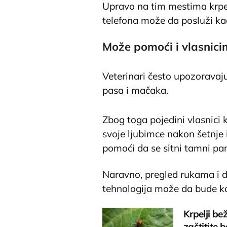
Upravo na tim mestima krpel
telefona može da posluži k
Može pomoći i vlasnici
Veterinari često upozoravaju 
pasa i mačaka.
Zbog toga pojedini vlasnici ko
svoje ljubimce nakon šetnje i
pomoći da se sitni tamni par
Naravno, pregled rukama i da
tehnologija može da bude k
Krpelji be
zaštitite b