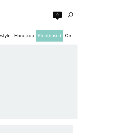
0
estyle
Horoskop
Plantbased
On