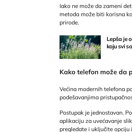
Iako ne može da zameni deta
metoda može biti korisna k
prirode.
Lepša je o
koju svi s
Kako telefon može da 
Većina modernih telefona po
podešavanjima pristupačnosti
Postupak je jednostavan. Pot
aplikaciju za uvećavanje slike
pregledate i uključite opciju 