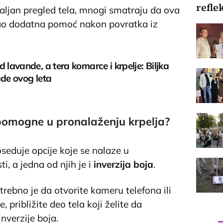
refle
ljan pregled tela, mnogi smatraju da ova
ao dodatna pomoć nakon povratka iz
d lavande, a tera komarce i krpelje: Biljka
ade ovog leta
pomogne u pronalaženju krpelja?
seduje opcije koje se nalaze u
, a jedna od njih je i
inverzija boja
.
rebno je da otvorite kameru telefona ili
, približite deo tela koji želite da
inverzije boja.