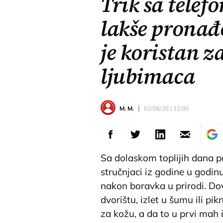
Trik sa tele
lakše pronađ
je koristan z
ljubimaca
M. M.
02/06/26 | 12:00
Sa dolaskom toplijih dana p
stručnjaci iz godine u godi
nakon boravka u prirodi. Dov
dvorištu, izlet u šumu ili pik
za kožu, a da to u prvi mah i