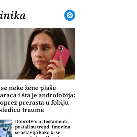
inika
 se neke žene plaše
raca i šta je androfobija:
oprez prerasta u fobiju
osledicu traume
Dobrotvorni testamenti
postali su trend. Imovina
se ostavlja kako bi se