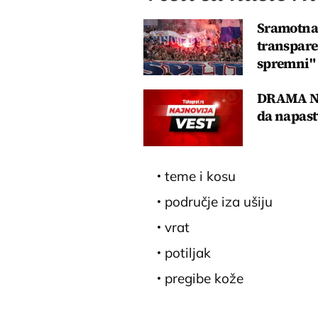
Sramotna 
transpare
spremni"
DRAMA NA
da napast
teme i kosu
područje iza ušiju
vrat
potiljak
pregibe kože