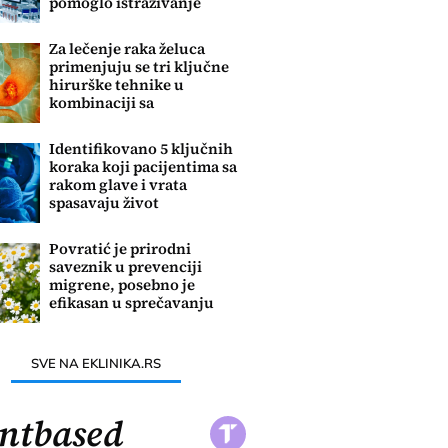
pomoglo istraživanje
karcinoma
Za lečenje raka želuca
primenjuju se tri ključne
hirurške tehnike u
kombinaciji sa
inovativnim terapijama
Identifikovano 5 ključnih
koraka koji pacijentima sa
rakom glave i vrata
spasavaju život
Povratić je prirodni
saveznik u prevenciji
migrene, posebno je
efikasan u sprečavanju
napada
SVE NA EKLINIKA.RS
ntbased