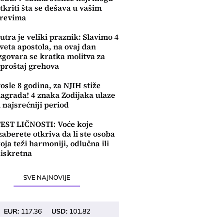
tkriti šta se dešava u vašim
revima
utra je veliki praznik: Slavimo 4
veta apostola, na ovaj dan
zgovara se kratka molitva za
proštaj grehova
osle 8 godina, za NJIH stiže
agrada! 4 znaka Zodijaka ulaze
 najsrećniji period
EST LIČNOSTI: Voće koje
zaberete otkriva da li ste osoba
oja teži harmoniji, odlučna ili
iskretna
SVE NAJNOVIJE
EUR:
117.36
USD:
101.82