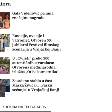
ktora
Gala Videnović primila
značajnu nagradu
Emocije, ovacije i
vatromet: Otvoren 50.
jubilarni Festival filmskog
scenarija u Vrnjačkoj Banji
U „Cvijeti” preko 200
autentičnih stvaralaca:
Otvorena međunarodna
izložba „Otisak umetnika“
Zasađeno stablo u čast
Marka Živića u „Parku
sećanja“ u Vrnjačkoj Banji
KULTURA NA TELEGRAF.RS