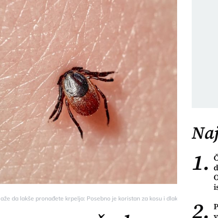
Naj
1.
Č
d
O
i
aže da lakše pronađete krpelja: Posebno je koristan za kosu i dlaku ljubimaca - 
2.
P
v