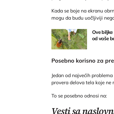
Kada se boje na ekranu obrnu,
mogu da budu uočljiviji neg
Ove biljke 
od vaše b
Posebno korisno za pre
Jedan od najvećih problema 
provera delova tela koje ne 
To se posebno odnosi na:
Vesti sa naslovn