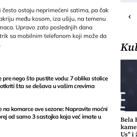
i često ostaju neprimećeni satima, pa čak
16
C
o
sakriju među kosom, iza ušiju, na temenu
Priština
ubimaca. Upravo zato poslednjih dana
 trik sa mobilnim telefonom koji može da
Kul
.
 pre nego što pustite vodu: 7 oblika stolice
otkriti šta se dešava u vašim crevima
e na komarce ove sezone: Napravite moćni
rej od samo 3 sastojka koja već imate u
Bela 
kamer
Us" i