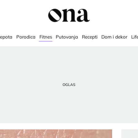
lepota
Porodica
Fitnes
Putovanja
Recepti
Dom i dekor
Lif