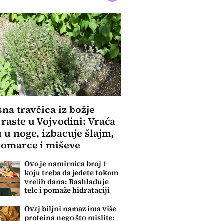
na travčica iz božje
 raste u Vojvodini: Vraća
 u noge, izbacuje šlajm,
komarce i miševe
Ovo je namirnica broj 1
koju treba da jedete tokom
vrelih dana: Rashlađuje
telo i pomaže hidrataciji
Ovaj biljni namaz ima više
proteina nego što mislite: