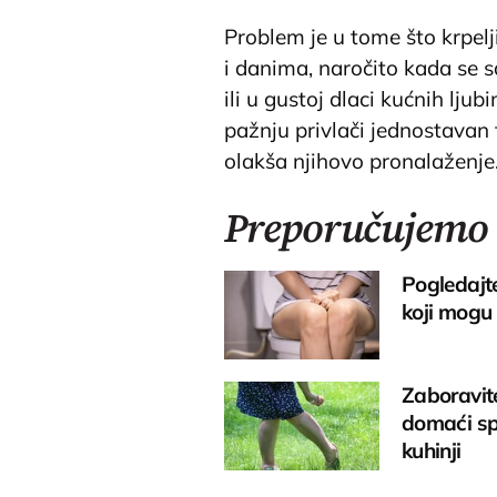
Problem je u tome što krpelj
i danima, naročito kada se 
ili u gustoj dlaci kućnih lj
pažnju privlači jednostavan
olakša njihovo pronalaženje
Preporučujemo
Pogledajte
koji mogu 
Zaboravit
domaći sp
kuhinji