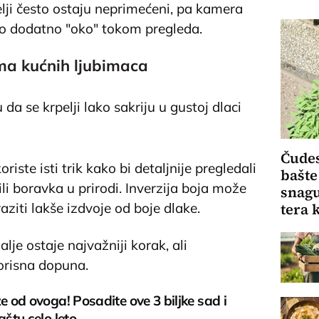
ji često ostaju neprimećeni, pa kamera
ao dodatno "oko" tokom pregleda.
ma kućnih ljubimaca
da se krpelji lako sakriju u gustoj dlaci
Čudes
riste isti trik kako bi detaljnije pregledali
bašte
li boravka u prirodi. Inverzija boja može
snagu
aziti lakše izdvoje od boje dlake.
tera 
lje ostaje najvažniji korak, ali
orisna dopuna.
že od ovoga! Posadite ove 3 biljke sad i
aštu celo leto