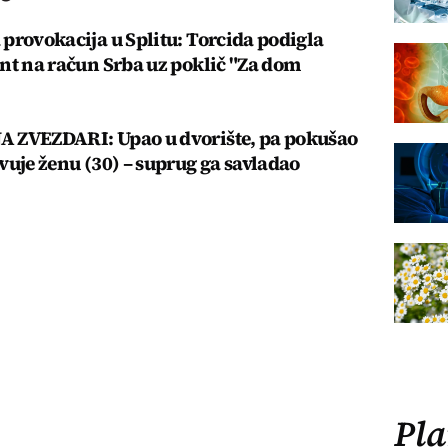
provokacija u Splitu: Torcida podigla
nt na račun Srba uz poklič "Za dom
 ZVEZDARI: Upao u dvorište, pa pokušao
vuje ženu (30) – suprug ga savladao
Pla