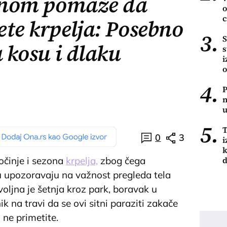
fonom pomaže da
o
c
ete krpelja: Posebno
3.
S
a kosu i dlaku
s
i
o
4.
P
n
u
5.
T
0
3
i
k
d
očinje i sezona
krpelja,
zbog čega
nu upozoravaju na važnost pregleda tela
oljna je šetnja kroz park, boravak u
nik na travi da se ovi sitni paraziti zakače
 ne primetite.