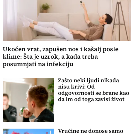
Ukočen vrat, zapušen nos i kašalj posle
klime: Šta je uzrok, a kada treba
posumnjati na infekciju
Zašto neki ljudi nikada
nisu krivi: Od
odgovornosti se brane kao
da im od toga zavisi život
Vrućine ne donose samo