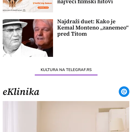
najveći filmski hitovi
Najdraži duet: Kako je
Kemal Monteno „zanemeo“
pred Titom
KULTURA NA TELEGRAF.RS
eKlinika