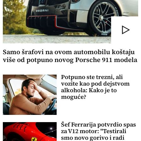
Samo šrafovi na ovom automobilu koštaju
više od potpuno novog Porsche 911 modela
Potpuno ste trezni, ali
vozite kao pod dejstvom
alkohola: Kako je to
moguće?
Šef Ferrarija potvrdio spas
za V12 motor: "Testirali
smo novo gorivo i radi