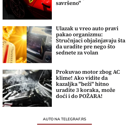
savršeno"
Ulazak u vreo auto pravi
pakao organizmu:
Stručnjaci objašnjavaju šta
da uradite pre nego što
sednete za volan
Prokuvao motor zbog AC
klime! Ako vidite da
kazaljka "beži" hitno
uradite 3 koraka, može
doći i do POŽARA!
AUTO NA TELEGRAF.RS