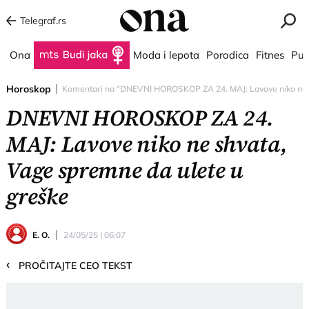
Telegraf.rs
Ona
Budi jaka
Moda i lepota
Porodica
Fitnes
Put
Horoskop
Komentari na "DNEVNI HOROSKOP ZA 24. MAJ: Lavove niko ne sh
DNEVNI HOROSKOP ZA 24.
MAJ: Lavove niko ne shvata,
Vage spremne da ulete u
greške
E. O.
24/05/25 | 06:07
‹
PROČITAJTE CEO TEKST