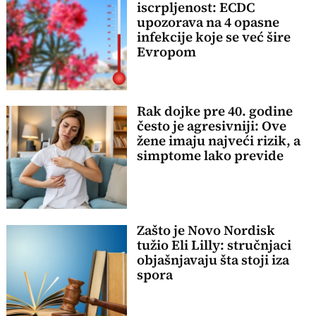
iscrpljenost: ECDC
upozorava na 4 opasne
infekcije koje se već šire
Evropom
Rak dojke pre 40. godine
često je agresivniji: Ove
žene imaju najveći rizik, a
simptome lako previde
Zašto je Novo Nordisk
tužio Eli Lilly: stručnjaci
objašnjavaju šta stoji iza
spora