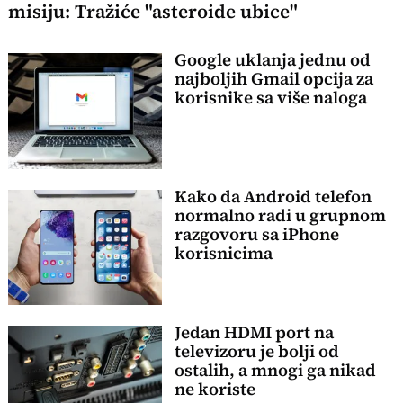
misiju: Tražiće "asteroide ubice"
Google uklanja jednu od
najboljih Gmail opcija za
korisnike sa više naloga
Kako da Android telefon
normalno radi u grupnom
razgovoru sa iPhone
korisnicima
Jedan HDMI port na
televizoru je bolji od
ostalih, a mnogi ga nikad
ne koriste