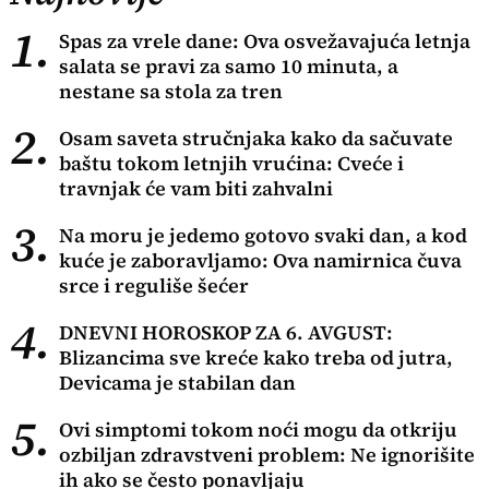
1.
Spas za vrele dane: Ova osvežavajuća letnja
salata se pravi za samo 10 minuta, a
nestane sa stola za tren
2.
Osam saveta stručnjaka kako da sačuvate
baštu tokom letnjih vrućina: Cveće i
travnjak će vam biti zahvalni
3.
Na moru je jedemo gotovo svaki dan, a kod
kuće je zaboravljamo: Ova namirnica čuva
srce i reguliše šećer
4.
DNEVNI HOROSKOP ZA 6. AVGUST:
Blizancima sve kreće kako treba od jutra,
Devicama je stabilan dan
5.
Ovi simptomi tokom noći mogu da otkriju
ozbiljan zdravstveni problem: Ne ignorišite
ih ako se često ponavljaju