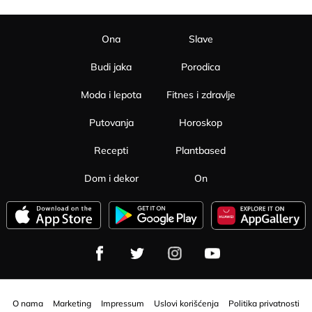
Ona
Slave
Budi jaka
Porodica
Moda i lepota
Fitnes i zdravlje
Putovanja
Horoskop
Recepti
Plantbased
Dom i dekor
On
O nama
Marketing
Impressum
Uslovi korišćenja
Politika privatnosti