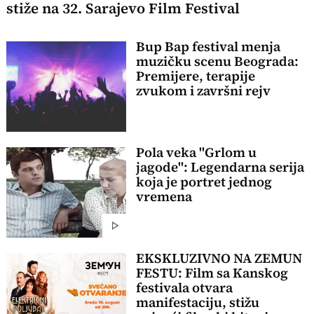
stiže na 32. Sarajevo Film Festival
Bup Bap festival menja
muzičku scenu Beograda:
Premijere, terapije
zvukom i završni rejv
Pola veka "Grlom u
jagode": Legendarna serija
koja je portret jednog
vremena
EKSKLUZIVNO NA ZEMUN
FESTU: Film sa Kanskog
festivala otvara
manifestaciju, stižu