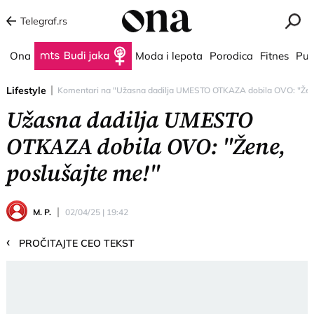
Telegraf.rs
Ona
Budi jaka
Moda i lepota
Porodica
Fitnes
Put
Lifestyle
Komentari na "Užasna dadilja UMESTO OTKAZA dobila OVO: "Žene,
Užasna dadilja UMESTO
OTKAZA dobila OVO: "Žene,
poslušajte me!"
M. P.
02/04/25 | 19:42
‹
PROČITAJTE CEO TEKST