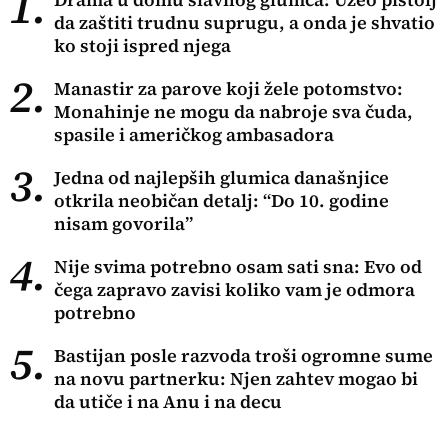
1.
da zaštiti trudnu suprugu, a onda je shvatio
ko stoji ispred njega
2.
Manastir za parove koji žele potomstvo:
Monahinje ne mogu da nabroje sva čuda,
spasile i američkog ambasadora
3.
Jedna od najlepših glumica današnjice
otkrila neobičan detalj: “Do 10. godine
nisam govorila”
4.
Nije svima potrebno osam sati sna: Evo od
čega zapravo zavisi koliko vam je odmora
potrebno
5.
Bastijan posle razvoda troši ogromne sume
na novu partnerku: Njen zahtev mogao bi
da utiče i na Anu i na decu