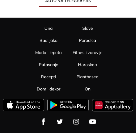
AUTO NA TELEGRAF.RS
Ona
Slave
Budi jaka
Porodica
Moda i lepota
Fitnes i zdravlje
Putovanja
Horoskop
Recepti
Plantbased
Dom i dekor
On