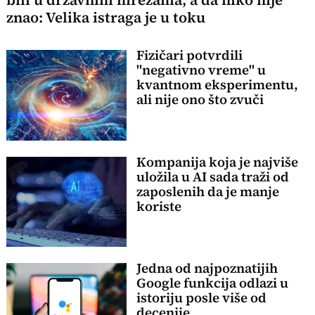
znao: Velika istraga je u toku
Fizičari potvrdili
"negativno vreme" u
kvantnom eksperimentu,
ali nije ono što zvuči
Kompanija koja je najviše
uložila u AI sada traži od
zaposlenih da je manje
koriste
Jedna od najpoznatijih
Google funkcija odlazi u
istoriju posle više od
decenije