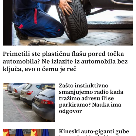
Primetili ste plastičnu flašu pored točka
automobila? Ne izlazite iz automobila bez
ključa, evo o čemu je reč
Zašto instinktivno
smanjujemo radio kada
tražimo adresu ili se
parkiramo? Nauka ima
odgovor
Kineski auto-giganti gube