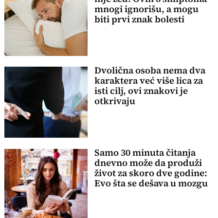
mnogi ignorišu, a mogu
biti prvi znak bolesti
Dvolična osoba nema dva
karaktera već više lica za
isti cilj, ovi znakovi je
otkrivaju
Samo 30 minuta čitanja
dnevno može da produži
život za skoro dve godine:
Evo šta se dešava u mozgu