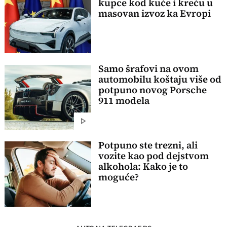
kupce kod kuće i kreću u
masovan izvoz ka Evropi
Samo šrafovi na ovom
automobilu koštaju više od
potpuno novog Porsche
911 modela
Potpuno ste trezni, ali
vozite kao pod dejstvom
alkohola: Kako je to
moguće?