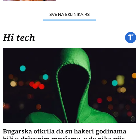
SVE NA EKLINIKA.RS
Hi tech
Bugarska otkrila da su hakeri godinama
bili u državnim mrežama, a da niko nije