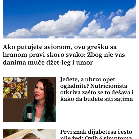
Ako putujete avionom, ovu grešku sa
hranom pravi skoro svako: Zbog nje vas
danima muče džet-leg i umor
Jedete, a ubrzo opet
ogladnite? Nutricionista
otkriva zašto se to dešava i
kako da budete siti satima
Prvi znak dijabetesa često
nije žeđ: Ovih 6 simptoma