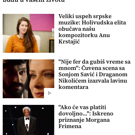
Veliki uspeh srpske
muzike: Holivudska elita
obučava našu
kompozitorku Anu
Krstajić
"Nije fer da gubiš vreme sa
mnom": Čuvena scena sa
Sonjom Savić i Draganom
Nikolićem izazvala lavinu
komentara
"Ako će vas platiti
dovoljno...": Iskreno
priznanje Morgana
Frimena