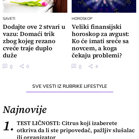
SAVETI
HOROSKOP
Dodajte ove 2 stvari u
Veliki finansijski
vazu: Domaći trik
horoskop za avgust:
zbog kojeg rezano
Ko će imati sreće sa
cveće traje duplo
novcem, a koga
duže
čekaju problemi?
0
0
0
4
SVE VESTI IZ RUBRIKE LIFESTYLE
Najnovije
1.
TEST LIČNOSTI: Citrus koji izaberete
otkriva da li ste pripovedač, pažljiv slušalac
ili organizator