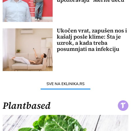
Ukočen vrat, zapušen nos i
kašalj posle klime: Šta je
uzrok, a kada treba
posumnjati na infekciju
SVE NA EKLINIKA.RS
Plantbased