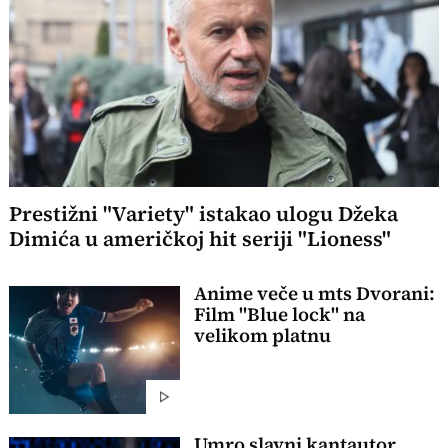
Prestižni "Variety" istakao ulogu Džeka
Dimića u američkoj hit seriji "Lioness"
Anime veče u mts Dvorani:
Film "Blue lock" na
velikom platnu
Umro slavni kantautor