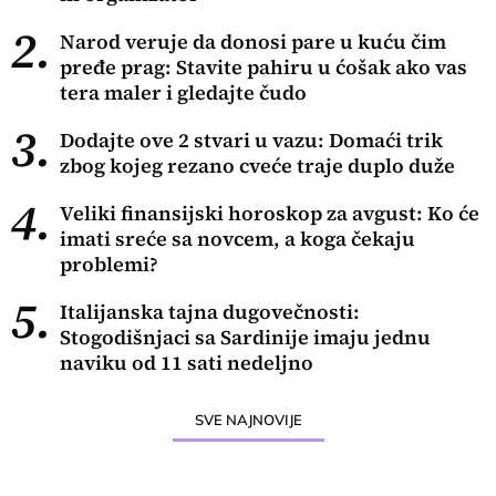
2.
Narod veruje da donosi pare u kuću čim
pređe prag: Stavite pahiru u ćošak ako vas
tera maler i gledajte čudo
3.
Dodajte ove 2 stvari u vazu: Domaći trik
zbog kojeg rezano cveće traje duplo duže
4.
Veliki finansijski horoskop za avgust: Ko će
imati sreće sa novcem, a koga čekaju
problemi?
5.
Italijanska tajna dugovečnosti:
Stogodišnjaci sa Sardinije imaju jednu
naviku od 11 sati nedeljno
SVE NAJNOVIJE