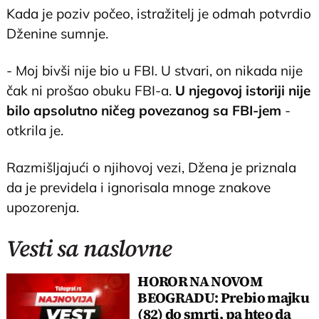
DEBRIEF! WHAT DO WE THINK after finding out the
Kada je poziv počeo, istražitelj je odmah potvrdio
news from the PI?
#dating
#storytime
#fbi
#fbiagent
Dženine sumnje.
#truecrimecommunity
♬ original sound - Jenna Jean
- Moj bivši nije bio u FBI. U stvari, on nikada nije
čak ni prošao obuku FBI-a.
U njegovoj istoriji nije
bilo apsolutno ničeg povezanog sa FBI-jem
-
otkrila je.
Razmišljajući o njihovoj vezi, Džena je priznala
da je previdela i ignorisala mnoge znakove
upozorenja.
Vesti sa naslovne
HOROR NA NOVOM
BEOGRADU: Prebio majku
(82) do smrti, pa hteo da