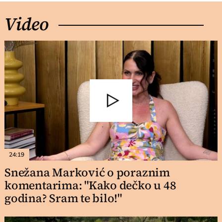
Video
24:19
Snežana Marković o poraznim
komentarima: "Kako dečko u 48
godina? Sram te bilo!"