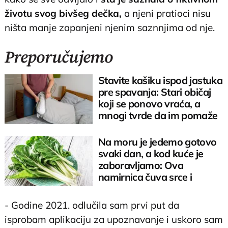
životu svog bivšeg dečka,
a njeni pratioci nisu
ništa manje zapanjeni njenim saznnjima od nje.
Preporučujemo
Stavite kašiku ispod jastuka
pre spavanja: Stari običaj
koji se ponovo vraća, a
mnogi tvrde da im pomaže
Na moru je jedemo gotovo
svaki dan, a kod kuće je
zaboravljamo: Ova
namirnica čuva srce i
reguliše šećer
- Godine 2021. odlučila sam prvi put da
isprobam aplikaciju za upoznavanje i uskoro sam