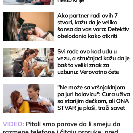
Ako partner radi ovih 7
stvari, kažu da je velika
šansa da vas vara: Detektiv
obelodanio kako otkriti
prevaru
Svi rade ovo kad uđu u
vezu, a stručnjaci kažu da je
baš to veliki znak za
uzbunu: Verovatno ćete
raskinuti
"Ne može sa vršnjakinjom
pa juri balavicu": Cura uživa
sa starijim dečkom, ali ONA
STVAR je plaši, traži savet
VIDEO:
Pitali smo parove da li smeju da
razmene telefone i čitaju proruke, pred