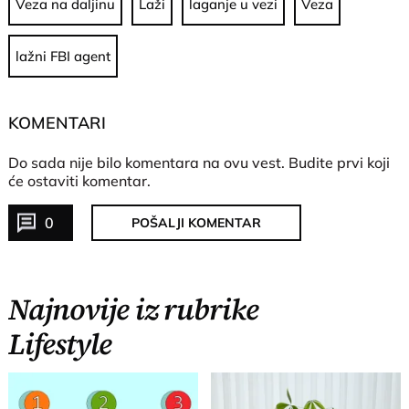
Veza na daljinu
Laži
laganje u vezi
Veza
lažni FBI agent
KOMENTARI
Do sada nije bilo komentara na ovu vest.
Budite prvi koji
će ostaviti komentar.
0
POŠALJI KOMENTAR
Najnovije iz rubrike
Lifestyle