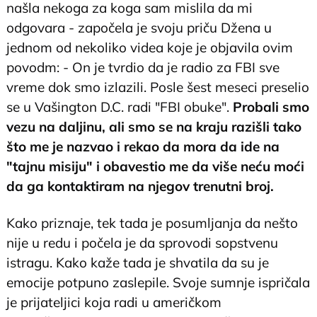
našla nekoga za koga sam mislila da mi
odgovara - započela je svoju priču Džena u
jednom od nekoliko videa koje je objavila ovim
povodm: - On je tvrdio da je radio za FBI sve
vreme dok smo izlazili. Posle šest meseci preselio
se u Vašington D.C. radi "FBI obuke".
Probali smo
vezu na daljinu, ali smo se na kraju razišli tako
što me je nazvao i rekao da mora da ide na
"tajnu misiju" i obavestio me da više neću moći
da ga kontaktiram na njegov trenutni broj.
Kako priznaje, tek tada je posumljanja da nešto
nije u redu i počela je da sprovodi sopstvenu
istragu. Kako kaže tada je shvatila da su je
emocije potpuno zaslepile. Svoje sumnje ispričala
je prijateljici koja radi u američkom