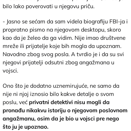
bilo lako poverovati u njegovu priču.
- Jasno se sećam da sam videla biografiju FBI-ja i
propratno pismo na njegovom desktopu, skoro
kao da je želeo da ga vidim. Nije imao društvene
mreže ili prijatelje koje bih mogla da upoznam.
Navodno zbog svog posla. A tvrdio je i da su svi
njegovi prijatelji odsutni zbog angažmana u
vojsci.
Ono što je dodatno uznemirujuće, ne samo da
nije ni njoj iznosio bilo kakve detalje o svom
poslu, već
privatni detektivi nisu mogli da
pronađu nikakvu istoriju o njegovom poslovnom
angažmanu, osim da je bio u vojsci pre nego
što ju je upoznao.