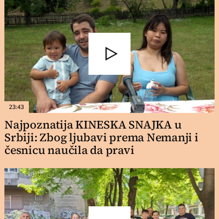
23:43
Najpoznatija KINESKA SNAJKA u
Srbiji: Zbog ljubavi prema Nemanji i
česnicu naučila da pravi