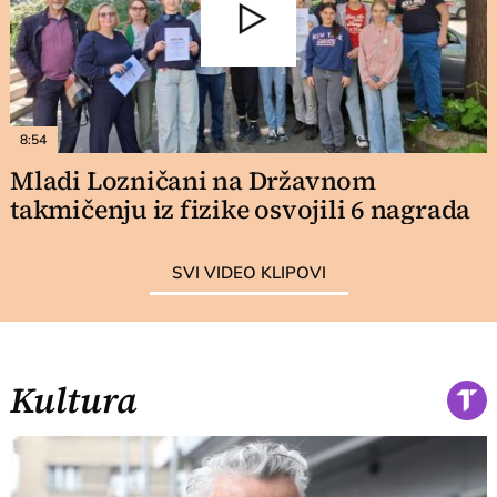
8:54
Mladi Lozničani na Državnom
takmičenju iz fizike osvojili 6 nagrada
SVI VIDEO KLIPOVI
Kultura