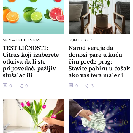
MOZGALICE I TESTOVI
DOM I DEKOR
TEST LIČNOSTI:
Narod veruje da
Citrus koji izaberete
donosi pare u kuću
otkriva da li ste
čim pređe prag:
pripovedač, pažljiv
Stavite pahiru u ćošak
slušalac ili
ako vas tera maler i
organizator
gledajte čudo
0
0
0
3