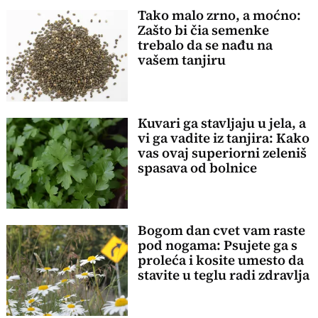
Tako malo zrno, a moćno:
Zašto bi čia semenke
trebalo da se nađu na
vašem tanjiru
Kuvari ga stavljaju u jela, a
vi ga vadite iz tanjira: Kako
vas ovaj superiorni zeleniš
spasava od bolnice
Bogom dan cvet vam raste
pod nogama: Psujete ga s
proleća i kosite umesto da
stavite u teglu radi zdravlja