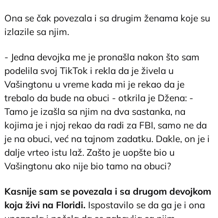
Ona se čak povezala i sa drugim ženama koje su
izlazile sa njim.
- Jedna devojka me je pronašla nakon što sam
podelila svoj TikTok i rekla da je živela u
Vašingtonu u vreme kada mi je rekao da je
trebalo da bude na obuci - otkrila je Džena: -
Tamo je izašla sa njim na dva sastanka, na
kojima je i njoj rekao da radi za FBI, samo ne da
je na obuci, već na tajnom zadatku. Dakle, on je i
dalje vrteo istu laž. Zašto je uopšte bio u
Vašingtonu ako nije bio tamo na obuci?
Kasnije sam se povezala i sa drugom devojkom
koja živi na Floridi.
Ispostavilo se da ga je i ona