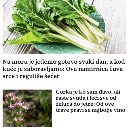
Na moru je jedemo gotovo svaki dan, a kod
kuće je zaboravljamo: Ova namirnica čuva
srce i reguliše šećer
Gorka je kȏ sam đavo, ali
raste svuda i leči sve od
želuca do jetre: Od ove
trave pravi se najbolje vino