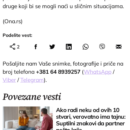
druge koji bi se mogli naći u sličnim situacijama.
(Ona.rs)
Podelite vest:
2
Pošaljite nam Vaše snimke, fotografije i priče na
broj telefona
+381 64 8939257
(
WhatsApp
/
Viber
/
Telegram
).
Povezane vesti
Ako radi neku od ovih 10
stvari, verovatno ima tajnu:
Suptilni znakovi da partner
nešto krije