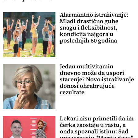
Alarmantno istraživanje:
Mladi drastično gube
snagu i fleksibilnost,
kondicija najgora u
poslednjih 60 godina
Jedan multivitamin
dnevno može da uspori
starenje? Novo istraživanje
donosi ohrabrujuće
rezultate
Lekari nisu primetili da im
ćerka zaostaje u rastu, a
onda spoznali istinu: Sad
upozoravaju "Merite decu"