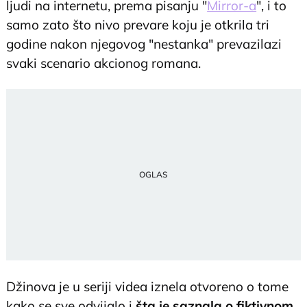
ljudi na internetu, prema pisanju "
Mirror-a
", i to
samo zato što nivo prevare koju je otkrila tri
godine nakon njegovog "nestanka" prevazilazi
svaki scenario akcionog romana.
Džinova je u seriji videa iznela otvoreno o tome
kako se sve odvijalo i
šta je saznala o fiktivnom