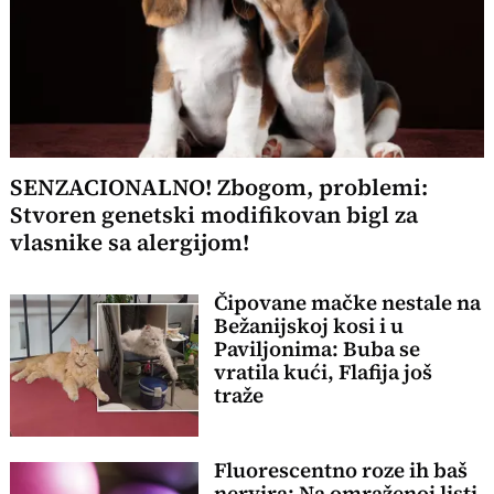
SENZACIONALNO! Zbogom, problemi:
Stvoren genetski modifikovan bigl za
vlasnike sa alergijom!
Čipovane mačke nestale na
Bežanijskoj kosi i u
Paviljonima: Buba se
vratila kući, Flafija još
traže
Fluorescentno roze ih baš
nervira: Na omraženoj listi