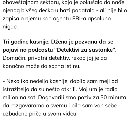
obaveštajnom sektoru, koja je pokušala da nađe
njenog bivšeg dečka u bazi podatala - ali nije bilo
zapisa o njemu kao agentu FBI-a apsoluno
nigde.
Tri godine kasnije, Džena je pozvana da se
pojavi na podcastu "Detektivi za sastanke".
Domaćin, privatni detektiv, rekao joj je da
konačno može da sazna istinu.
- Nekoliko nedelja kasnije, dobila sam mejl od
istražitelja da su nešto otkrili. Moj um je radio
milion na sat. Dogovorili smo poziv za 30 minuta
da razgovaramo o svemu i bila sam van sebe -
uzbuđeno priča u svom videu.
@jennajean8
Replying to @FrankeeFrankly LET’S