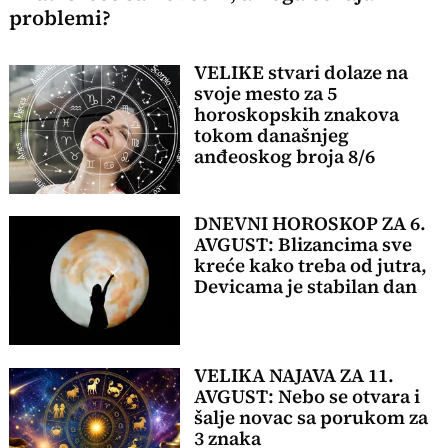
problemi?
VELIKE stvari dolaze na
svoje mesto za 5
horoskopskih znakova
tokom današnjeg
anđeoskog broja 8/6
DNEVNI HOROSKOP ZA 6.
AVGUST: Blizancima sve
kreće kako treba od jutra,
Devicama je stabilan dan
VELIKA NAJAVA ZA 11.
AVGUST: Nebo se otvara i
šalje novac sa porukom za
3 znaka