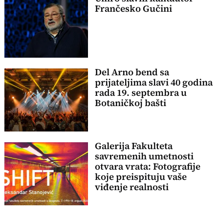
Frančesko Gučini
Del Arno bend sa
prijateljima slavi 40 godina
rada 19. septembra u
Botaničkoj bašti
Galerija Fakulteta
savremenih umetnosti
otvara vrata: Fotografije
koje preispituju vaše
viđenje realnosti