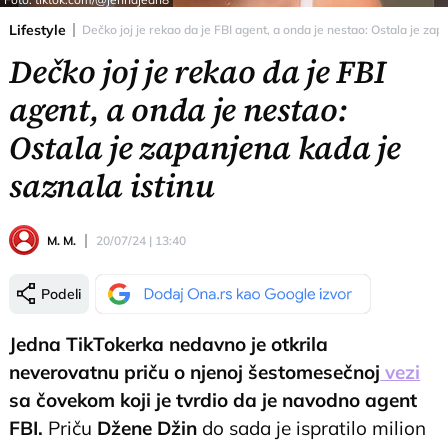
Lifestyle
Dečko joj je rekao da je FBI agent, a onda je nestao: Ostala je zap
Dečko joj je rekao da je FBI
agent, a onda je nestao:
Ostala je zapanjena kada je
saznala istinu
M. M.
20/07/24 | 13:40
Podeli
Jedna TikTokerka nedavno je otkrila
neverovatnu priču o njenoj šestomesečnoj
vezi
sa čovekom koji je tvrdio da je navodno agent
FBI.
Priču
Džene Džin
do sada je ispratilo milion