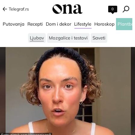
Telegraf.rs
0
Putovanja
Recepti
Dom i dekor
Lifestyle
Horoskop
Plantba
Ljubav
Mozgalice i testovi
Saveti
Foto: tiktok.com/@jennajean8