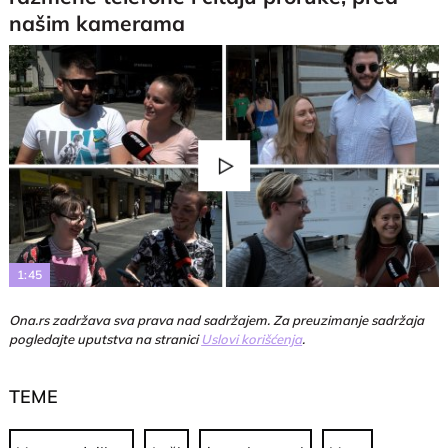
našim kamerama
Play
Video
1:45
Ona.rs zadržava sva prava nad sadržajem. Za preuzimanje sadržaja
pogledajte uputstva na stranici
Uslovi korišćenja
.
TEME