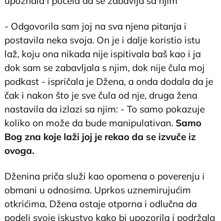
upoznala i počela da se zabavlja sa njim
- Odgovorila sam joj na sva njena pitanja i
postavila neka svoja. On je i dalje koristio istu
laž, koju ona nikada nije ispitivala baš kao i ja
dok sam se zabavljala s njim, dok nije čula moj
podkast - ispričala je Džena, a onda dodala da je
čak i nakon što je sve čula od nje, druga žena
nastavila da izlazi sa njim: - To samo pokazuje
koliko on može da bude manipulativan.
Samo
Bog zna koje laži joj je rekao da se izvuče iz
ovoga.
Dženina priča služi kao opomena o poverenju i
obmani u odnosima. Uprkos uznemirujućim
otkrićima, Džena ostaje otporna i odlučna da
podeli svoje iskustvo kako bi upozorila i podržala