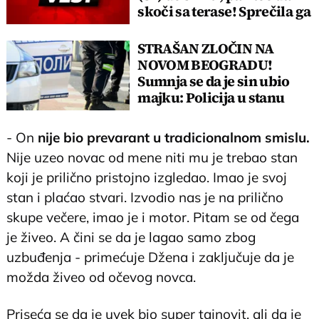
skoči sa terase! Sprečila ga
policija
STRAŠAN ZLOČIN NA
NOVOM BEOGRADU!
Sumnja se da je sin ubio
majku: Policija u stanu
zatekla užas
- On
nije bio prevarant u tradicionalnom smislu.
Nije uzeo novac od mene niti mu je trebao stan
koji je prilično pristojno izgledao. Imao je svoj
stan i plaćao stvari. Izvodio nas je na prilično
skupe večere, imao je i motor. Pitam se od čega
je živeo. A čini se da je lagao samo zbog
uzbuđenja - primećuje Džena i zaključuje da je
možda živeo od očevog novca.
Priseća se da je uvek bio super tajnovit, ali da je