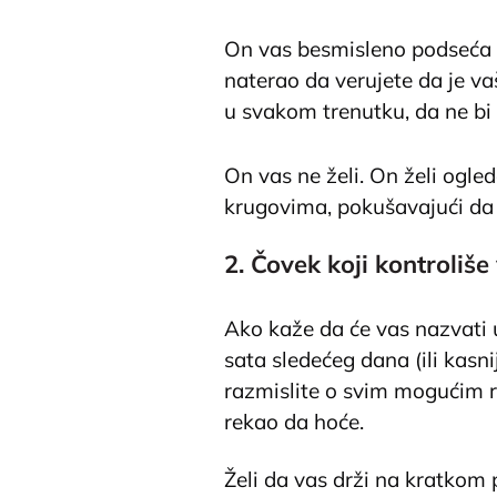
On vas besmisleno podseća 
naterao da verujete da je va
u svakom trenutku, da ne bi
On vas ne želi. On želi ogleda
krugovima, pokušavajući da
2. Čovek koji kontroliš
Ako kaže da će vas nazvati 
sata sledećeg dana (ili kasn
razmislite o svim mogućim 
rekao da hoće.
Želi da vas drži na kratkom 