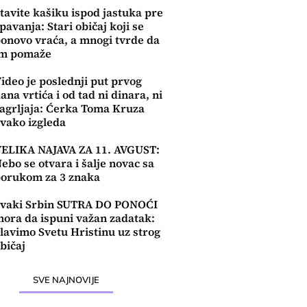
tavite kašiku ispod jastuka pre
pavanja: Stari običaj koji se
onovo vraća, a mnogi tvrde da
im pomaže
ideo je poslednji put prvog
ana vrtića i od tad ni dinara, ni
agrljaja: Ćerka Toma Kruza
vako izgleda
ELIKA NAJAVA ZA 11. AVGUST:
ebo se otvara i šalje novac sa
orukom za 3 znaka
vaki Srbin SUTRA DO PONOĆI
ora da ispuni važan zadatak:
lavimo Svetu Hristinu uz strog
bičaj
SVE NAJNOVIJE