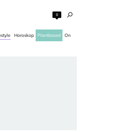
0
estyle
Horoskop
Plantbased
On