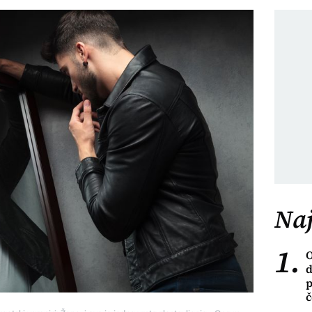
Naj
1.
O
d
p
č