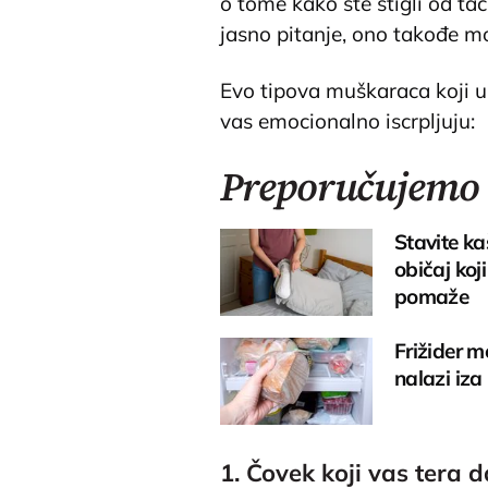
o tome kako ste stigli od ta
jasno pitanje, ono takođe mo
Evo tipova muškaraca koji u
vas emocionalno iscrpljuju:
Preporučujemo
Stavite ka
običaj koj
pomaže
Frižider m
nalazi iza
1. Čovek koji vas tera 