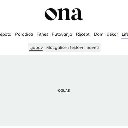
lepota
Porodica
Fitnes
Putovanja
Recepti
Dom i dekor
Lif
Ljubav
Mozgalice i testovi
Saveti