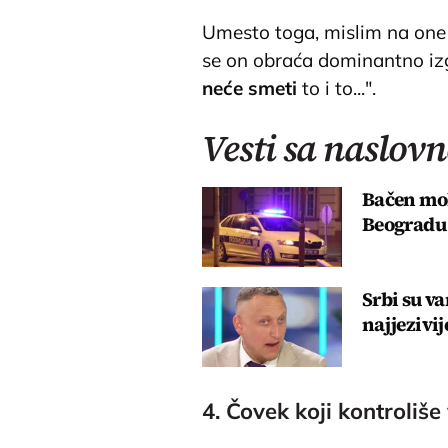
Umesto toga, mislim na one 
se on obraća dominantno izg
neće smeti
to i to...".
Vesti sa naslovn
Bačen mol
Beogradu
Srbi su va
najjezivij
4. Čovek koji kontroliše