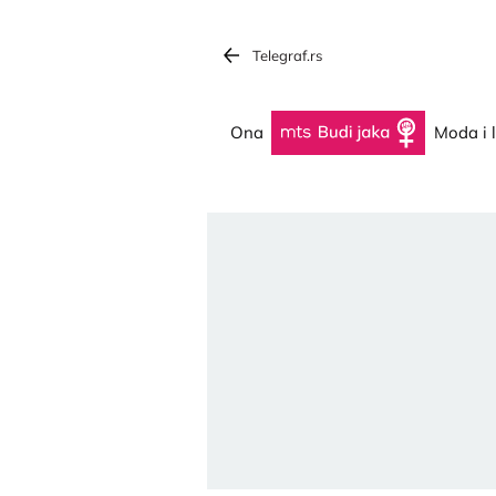
Telegraf.rs
Ona
Budi jaka
Moda i 