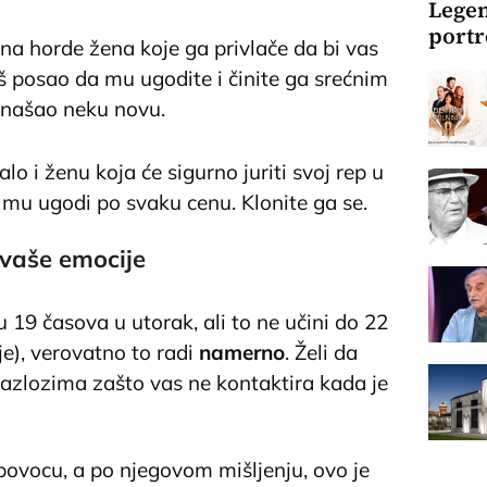
Legen
portr
na horde žena koje ga privlače da bi vas
š posao da mu ugodite i činite ga srećnim
 našao neku novu.
lo i ženu koja će sigurno juriti svoj rep u
 mu ugodi po svaku cenu. Klonite ga se.
e vaše emocije
u 19 časova u utorak, ali to ne učini do 22
ije), verovatno to radi
namerno
. Želi da
razlozima zašto vas ne kontaktira kada je
povocu, a po njegovom mišljenju, ovo je