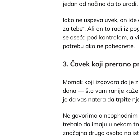
jedan od načina da to uradi.
Iako ne uspeva uvek, on ide d
za tebe“. Ali on to radi iz p
se oseća pod kontrolom, a vi
potrebu ako ne pobegnete.
3. Čovek koji prerano pr
Momak koji izgovara da je z
dana — što vam ranije kaže o
je da vas natera da
trpite
nj
Ne govorimo o neophodnim di
trebalo da imaju u nekom tre
značajna druga osoba na is