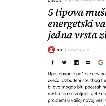
Lifestyle
5 tipova muškaraca koji su energ
5 tipova muš
energetski va
jedna vrsta z
N. K.
26/04/25 | 06:30
Upoznavanje počinje nevino,
cveća. Uzbuđeni ste zbog fle
bi ovo mogao biti početak n
mislite da se zaljubljujete d
problemi u vašoj novoj vezi 