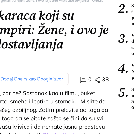
etski vampiri: Žene, i ovo je jedna vrsta zlostavljanja - Ona.rs
2.
S
karaca koji su
s
p
mpiri: Žene, i ovo je
3.
V
lostavljanja
d
z
o
4.
V
N
p
0
33
5.
S
 zar ne? Sastanak kao u filmu, buket
m
S
rta, smeha i leptira u stomaku. Mislite da
o
ečeg ozbiljnog. Zatim prelazite od toga da
o toga da se pitate zašto se čini da su svi
vaša krivica i da nemate jasnu predstavu