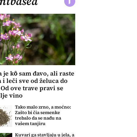
ntbased
 je kȏ sam đavo, ali raste
 i leči sve od želuca do
: Od ove trave pravi se
lje vino
Tako malo zrno, a moćno:
Zašto bi čia semenke
trebalo da se nađu na
vašem tanjiru
Kuvari ga stavljaju u jela, a