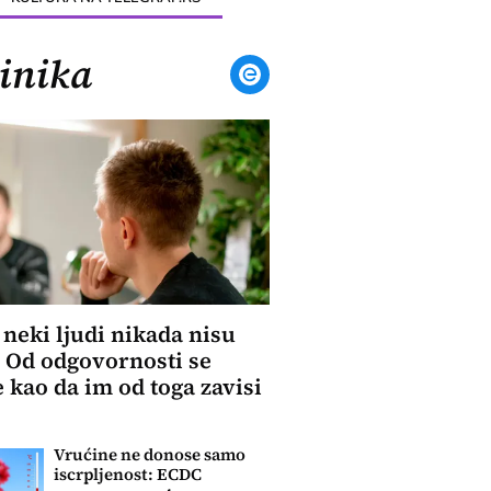
inika
 neki ljudi nikada nisu
: Od odgovornosti se
 kao da im od toga zavisi
Vrućine ne donose samo
iscrpljenost: ECDC