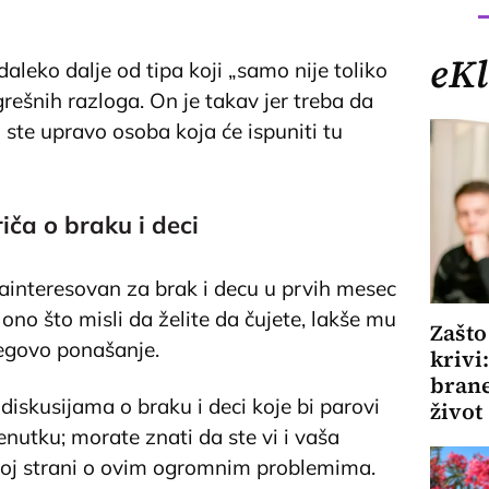
eKl
aleko dalje od tipa koji „samo nije toliko
ogrešnih razloga. On je takav jer treba da
 ste upravo osoba koja će ispuniti tu
iča o braku i deci
ainteresovan za brak i decu u prvih mesec
no što misli da želite da čujete, lakše mu
Zašto
egovo ponašanje.
krivi
brane
skusijama o braku i deci koje bi parovi
život
nutku; morate znati da ste vi i vaša
toj strani o ovim ogromnim problemima.