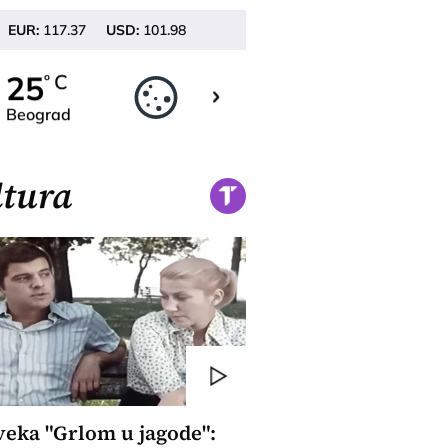
EUR:
117.37
USD:
101.98
26
25
C
C
o
o
Beograd
Novi Sad
tura
veka "Grlom u jagode":