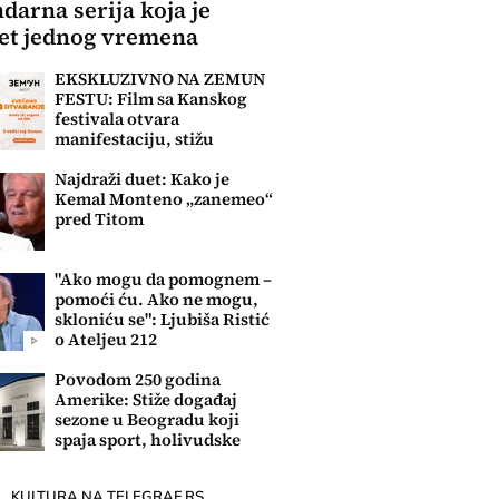
darna serija koja je
et jednog vremena
EKSKLUZIVNO NA ZEMUN
FESTU: Film sa Kanskog
festivala otvara
manifestaciju, stižu
najveći filmski hitovi
Najdraži duet: Kako je
Kemal Monteno „zanemeo“
pred Titom
"Ako mogu da pomognem –
pomoći ću. Ako ne mogu,
skloniću se": Ljubiša Ristić
o Ateljeu 212
Povodom 250 godina
Amerike: Stiže događaj
sezone u Beogradu koji
spaja sport, holivudske
hitove i zabavu
KULTURA NA TELEGRAF.RS