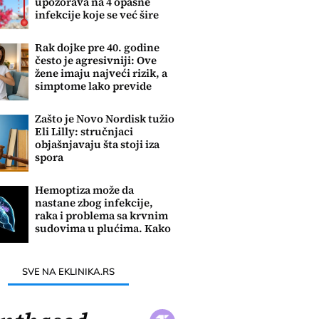
upozorava na 4 opasne
infekcije koje se već šire
Evropom
Rak dojke pre 40. godine
često je agresivniji: Ove
žene imaju najveći rizik, a
simptome lako previde
Zašto je Novo Nordisk tužio
Eli Lilly: stručnjaci
objašnjavaju šta stoji iza
spora
Hemoptiza može da
nastane zbog infekcije,
raka i problema sa krvnim
sudovima u plućima. Kako
se leči?
SVE NA EKLINIKA.RS