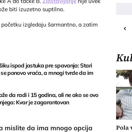
čke A do tačke B.
Zlostavljanje
nije uvek
že biti izuzetno suptilno.
20
C
o
 početku izgledaju šarmantno, a zatim
Priština
Kul
šiku ispod jastuka pre spavanja: Stari
i se ponovo vraća, a mnogi tvrde da im
ože da radi i 15 godina, ali ne ako se ovo
 njega: Kvar je zagarantovan
Pola 
da mislite da ima mnogo opcija