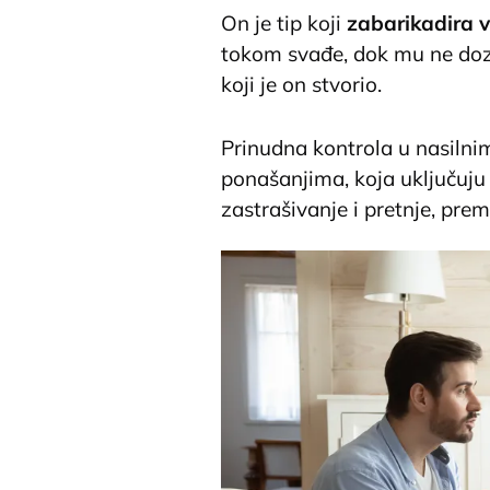
On je tip koji
zabarikadira 
tokom svađe, dok mu ne doz
koji je on stvorio.
Prinudna kontrola u nasilni
ponašanjima, koja uključuju 
zastrašivanje i pretnje, prem