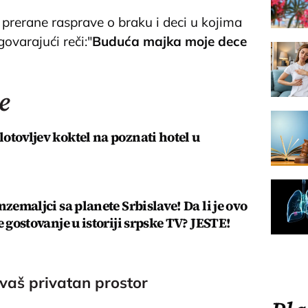
prerane rasprave o braku i deci u kojima
ovarajući reči:"
Buduća majka moje dece
e
otovljev koktel na poznati hotel u
nzemaljci sa planete Srbislave! Da li je ovo
e gostovanje u istoriji srpske TV? JESTE!
 vaš privatan prostor