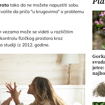
Pla
vrata
tako da ne možete napustiti sobu
volite da priča "u krugovima" o problemu
m vezama može se videti u različitim
kontrolu fizičkog prostora kroz
a studiji iz 2012. godine.
Gorka
svuda
jetre
najbo