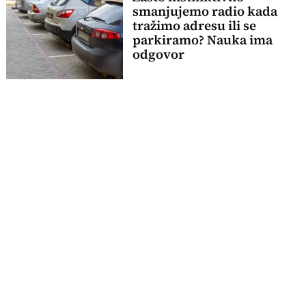
smanjujemo radio kada
tražimo adresu ili se
parkiramo? Nauka ima
odgovor
Kineski auto-giganti gube
kupce kod kuće i kreću u
masovan izvoz ka Evropi
Samo šrafovi na ovom
automobilu koštaju više od
potpuno novog Porsche
911 modela