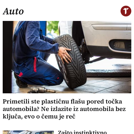
Auto
Primetili ste plastičnu flašu pored točka
automobila? Ne izlazite iz automobila bez
ključa, evo o čemu je reč
Zašto instinktivno