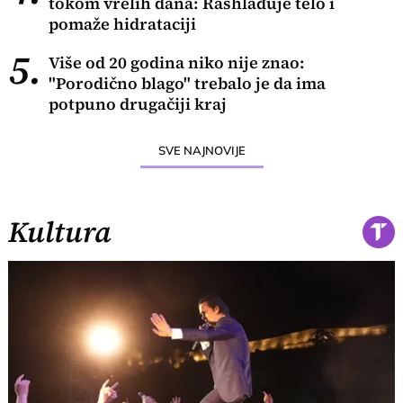
tokom vrelih dana: Rashlađuje telo i
pomaže hidrataciji
5.
Više od 20 godina niko nije znao:
"Porodično blago" trebalo je da ima
potpuno drugačiji kraj
SVE NAJNOVIJE
Kultura