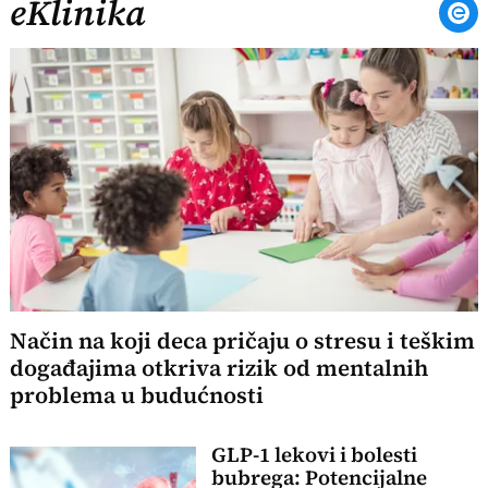
eKlinika
Način na koji deca pričaju o stresu i teškim
događajima otkriva rizik od mentalnih
problema u budućnosti
GLP-1 lekovi i bolesti
bubrega: Potencijalne