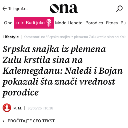
Telegraf.rs
Ona
Budi jaka
Moda i lepota
Porodica
Fitnes
Put
Lifestyle
Komentari na "Srpska snajka iz plemena Zulu krstila sina na Kale
Srpska snajka iz plemena
Zulu krstila sina na
Kalemegdanu: Naledi i Bojan
pokazali šta znači vrednost
porodice
M. M.
30/05/25 | 10:18
‹
PROČITAJTE CEO TEKST