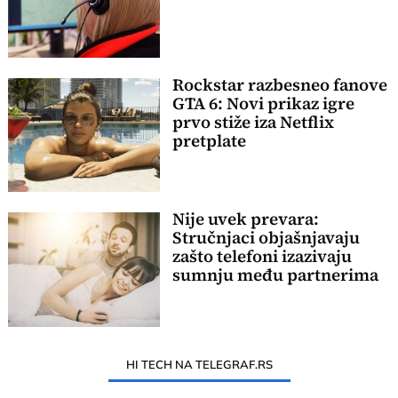
Rockstar razbesneo fanove
GTA 6: Novi prikaz igre
prvo stiže iza Netflix
pretplate
Nije uvek prevara:
Stručnjaci objašnjavaju
zašto telefoni izazivaju
sumnju među partnerima
HI TECH NA TELEGRAF.RS