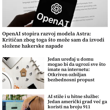
OpenAI stopira razvoj modela Astra:
Kritičan zbog toga što može sam da izvodi
složene hakerske napade
Jedan uređaj u domu
mogao bi da ugrozi sve što
imate na internetu:
Otkriven ozbiljan
bezbednosni propust
AI stiže i u hitne službe:
Jedan američki grad već ga
koristi na broju 911