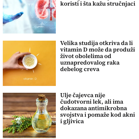
koristi i šta kažu stručnjaci
Velika studija otkriva da li
vitamin D može da produži
život obolelima od
uznapredovalog raka
debelog creva
Ulje čajevca nije
čudotvorni lek, ali ima
dokazana antimikrobna
svojstva i pomaže kod akni
i gljivica