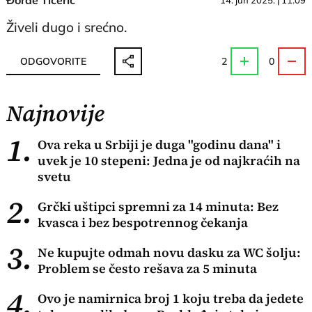
Đorđe Tičerić
14. jun 2025. | 11:09
Živeli dugo i srećno.
ODGOVORITE
2
0
Najnovije
1.
Ova reka u Srbiji je duga "godinu dana" i
uvek je 10 stepeni: Jedna je od najkraćih na
svetu
2.
Grčki uštipci spremni za 14 minuta: Bez
kvasca i bez bespotrennog čekanja
3.
Ne kupujte odmah novu dasku za WC šolju:
Problem se često rešava za 5 minuta
4.
Ovo je namirnica broj 1 koju treba da jedete