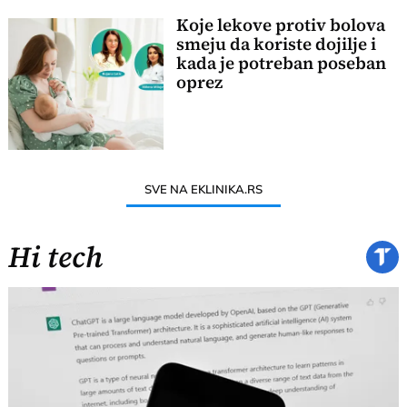
Koje lekove protiv bolova
smeju da koriste dojilje i
kada je potreban poseban
oprez
SVE NA EKLINIKA.RS
Hi tech