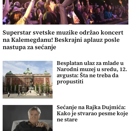
Superstar svetske muzike održao koncert
na Kalemegdanu! Beskrajni aplauz posle
nastupa za sećanje
Besplatan ulaz za mlade u
Narodni muzej u sredu, 12.
avgusta: Šta ne treba da
propustiti
Sećanje na Rajka Dujmića:
Kako je stvarao pesme koje
ne stare