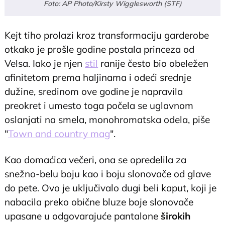
Foto: AP Photo/Kirsty Wigglesworth (STF)
Kejt tiho prolazi kroz transformaciju garderobe
otkako je prošle godine postala princeza od
Velsa. Iako je njen
stil
ranije često bio obeležen
afinitetom prema haljinama i odeći srednje
dužine, sredinom ove godine je napravila
preokret i umesto toga počela se uglavnom
oslanjati na smela, monohromatska odela, piše
"
Town and country mag
".
Kao domaćica večeri, ona se opredelila za
snežno-belu boju kao i boju slonovače od glave
do pete. Ovo je uključivalo dugi beli kaput, koji je
nabacila preko obične bluze boje slonovače
upasane u odgovarajuće pantalone
širokih