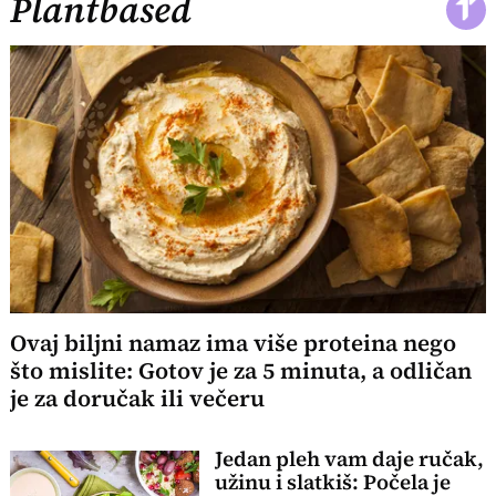
Plantbased
Ovaj biljni namaz ima više proteina nego
što mislite: Gotov je za 5 minuta, a odličan
je za doručak ili večeru
Jedan pleh vam daje ručak,
užinu i slatkiš: Počela je