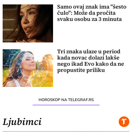
Samo ovaj znak ima "šesto
čulo": Može da pročita
svaku osobu za 3 minuta
Tri znaka ulaze u period
kada novac dolazi lakše
nego ikad Evo kako da ne
propustite priliku
HOROSKOP NA TELEGRAF.RS
Ljubimci