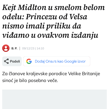
Kejt Midlton u smelom belom
odelu: Princezu od Velsa
nismo imali priliku da
viđamo u ovakvom izdanju
B. P.
09/12/23 | 14:10
Podeli
Za članove kraljevske porodice Velike Britanije
sinoć je bilo posebno veče.