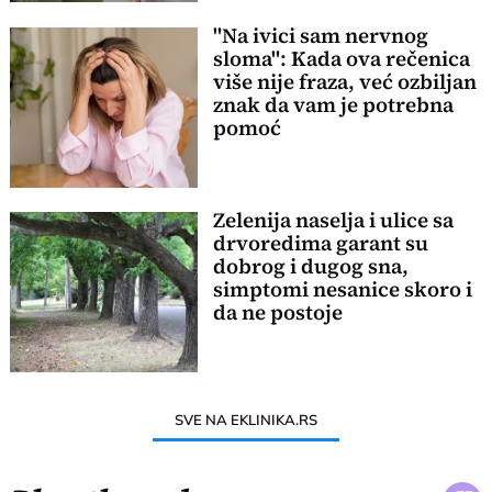
"Na ivici sam nervnog
sloma": Kada ova rečenica
više nije fraza, već ozbiljan
znak da vam je potrebna
pomoć
Zelenija naselja i ulice sa
drvoredima garant su
dobrog i dugog sna,
simptomi nesanice skoro i
da ne postoje
SVE NA EKLINIKA.RS