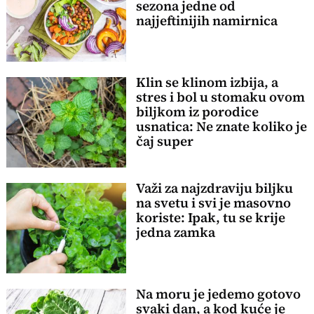
sezona jedne od
najjeftinijih namirnica
Klin se klinom izbija, a
stres i bol u stomaku ovom
biljkom iz porodice
usnatica: Ne znate koliko je
čaj super
Važi za najzdraviju biljku
na svetu i svi je masovno
koriste: Ipak, tu se krije
jedna zamka
Na moru je jedemo gotovo
svaki dan, a kod kuće je