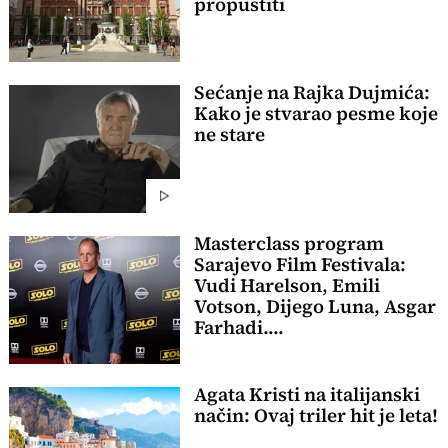
propustiti
Sećanje na Rajka Dujmića:
Kako je stvarao pesme koje
ne stare
Masterclass program
Sarajevo Film Festivala:
Vudi Harelson, Emili
Votson, Dijego Luna, Asgar
Farhadi....
Agata Kristi na italijanski
način: Ovaj triler hit je leta!