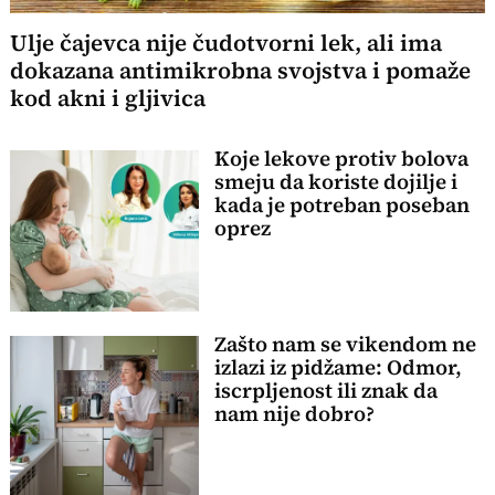
Ulje čajevca nije čudotvorni lek, ali ima
dokazana antimikrobna svojstva i pomaže
kod akni i gljivica
Koje lekove protiv bolova
smeju da koriste dojilje i
kada je potreban poseban
oprez
Zašto nam se vikendom ne
izlazi iz pidžame: Odmor,
iscrpljenost ili znak da
nam nije dobro?