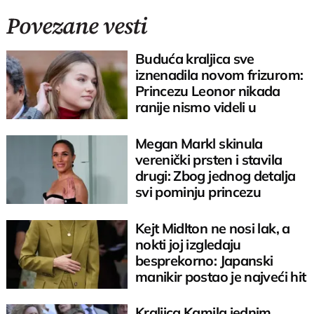
Povezane vesti
Buduća kraljica sve
iznenadila novom frizurom:
Princezu Leonor nikada
ranije nismo videli u
ovakvom izdanju
Megan Markl skinula
verenički prsten i stavila
drugi: Zbog jednog detalja
svi pominju princezu
Dajanu
Kejt Midlton ne nosi lak, a
nokti joj izgledaju
besprekorno: Japanski
manikir postao je najveći hit
godine
Kraljica Kamila jednim