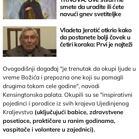
smete da uradite ili ćete
navući gnev svetiteljke
Vladeta Jerotić otkrio kako
da postanete bolji čovek u
četiri koraka: Prvi je najteži
Ovogodišnji događaj "je trenutak da okupi ljude u
vreme Božića i prepozna one koji su pomagli
drugima tokom cele godine", navodi
Kensingtonska palata. Okupili su se "inspirativni
pojedinci i porodice iz svih krajeva Ujedinjenog
Kraljevstva
(uključujući babice, zdravstvene
posetioce, praktičare u ranim godinama,
vaspitače i volontere u zajednici).