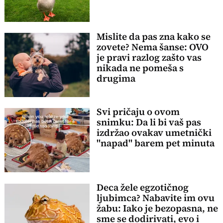
Mislite da pas zna kako se
zovete? Nema šanse: OVO
je pravi razlog zašto vas
nikada ne pomeša s
drugima
Svi pričaju o ovom
snimku: Da li bi vaš pas
izdržao ovakav umetnički
"napad" barem pet minuta
Deca žele egzotičnog
ljubimca? Nabavite im ovu
žabu: Iako je bezopasna, ne
sme se dodirivati, evo i