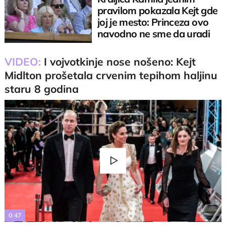
pravilom pokazala Kejt gde
joj je mesto: Princeza ovo
navodno ne sme da uradi
VIDEO:
I vojvotkinje nose nošeno: Kejt
Midlton prošetala crvenim tepihom haljinu
staru 8 godina
Play
Video
0:47