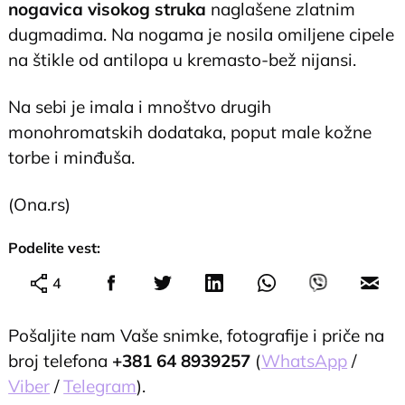
nogavica visokog struka
naglašene zlatnim
dugmadima. Na nogama je nosila omiljene cipele
na štikle od antilopa u kremasto-bež nijansi.
Na sebi je imala i mnoštvo drugih
monohromatskih dodataka, poput male kožne
torbe i minđuša.
(Ona.rs)
Podelite vest:
4
Pošaljite nam Vaše snimke, fotografije i priče na
broj telefona
+381 64 8939257
(
WhatsApp
/
Viber
/
Telegram
).