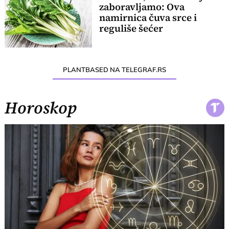
zaboravljamo: Ova
namirnica čuva srce i
reguliše šećer
PLANTBASED NA TELEGRAF.RS
Horoskop