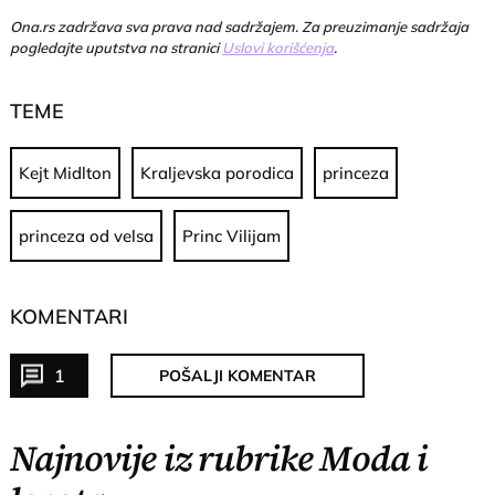
Ona.rs zadržava sva prava nad sadržajem. Za preuzimanje sadržaja
pogledajte uputstva na stranici
Uslovi korišćenja
.
TEME
Kejt Midlton
Kraljevska porodica
princeza
princeza od velsa
Princ Vilijam
KOMENTARI
1
POŠALJI KOMENTAR
Najnovije iz rubrike Moda i