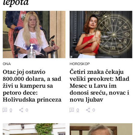
lepota
ONA
HOROSKOP
Otac joj ostavio
Četiri znaka čekaju
800.000 dolara, a sad
veliki preokret: Mlad
živi u kamperu sa
Mesec u Lavu im
petoro dece:
donosi sreću, novac i
Holivudska princeza
novu ljubav
jedva ima za hranu
0
0
0
0