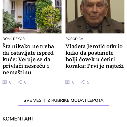
DOM I DEKOR
PORODICA
Šta nikako ne treba
Vladeta Jerotić otkrio
da ostavljate ispred
kako da postanete
kuće: Veruje se da
bolji čovek u četiri
privlači nesreću i
koraka: Prvi je najteži
nemaštinu
0
0
0
9
SVE VESTI IZ RUBRIKE MODA I LEPOTA
KOMENTARI