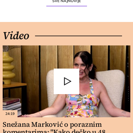
SVE NAJNOVIJE
Video
24:19
Snežana Marković o poraznim
komentarima: "Kako dečko u 48