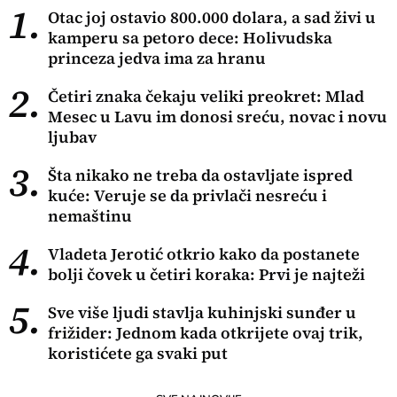
1.
Otac joj ostavio 800.000 dolara, a sad živi u
kamperu sa petoro dece: Holivudska
princeza jedva ima za hranu
2.
Četiri znaka čekaju veliki preokret: Mlad
Mesec u Lavu im donosi sreću, novac i novu
ljubav
3.
Šta nikako ne treba da ostavljate ispred
kuće: Veruje se da privlači nesreću i
nemaštinu
4.
Vladeta Jerotić otkrio kako da postanete
bolji čovek u četiri koraka: Prvi je najteži
5.
Sve više ljudi stavlja kuhinjski sunđer u
frižider: Jednom kada otkrijete ovaj trik,
koristićete ga svaki put