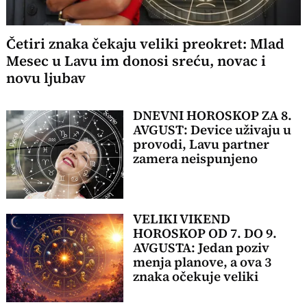
Četiri znaka čekaju veliki preokret: Mlad
Mesec u Lavu im donosi sreću, novac i
novu ljubav
DNEVNI HOROSKOP ZA 8.
AVGUST: Device uživaju u
provodi, Lavu partner
zamera neispunjeno
VELIKI VIKEND
HOROSKOP OD 7. DO 9.
AVGUSTA: Jedan poziv
menja planove, a ova 3
znaka očekuje veliki
preokret