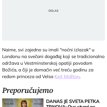
Naime, svi zajedno su imali "noćni izlazak" u
Londonu na svečani događaj koji se tradicionalno
održava u Vestminsterskoj opatiji povodom
Božića, a čiji je domaćin već treću godinu za
redom princeza od Velsa
Kejt Midlton
.
Preporučujemo
DANAS JE SVETA PETKA
TRNOVA: Ove stvari ne