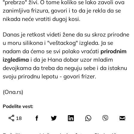
"prebrzo" živi. O tome koliko se lako zavoli ova
zanimljiva frizura, govori i to da je rekla da se
nikada neće vratiti dugoj kosi.
Danas je retkost videti žene da su skroz prirodne
u moru silikona i "veštackog" izgleda. Ja se
nadam da ćemo se svi polako vraćati
prirodnim
izgledima
i da je Hana dobar uzor mladim
devojkama da treba da neguju sebe i da istaknu
svoju prirodnu lepotu - govori frizer.
(Ona.rs)
Podelite vest:
18