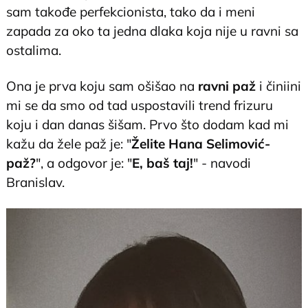
sam takođe perfekcionista, tako da i meni
zapada za oko ta jedna dlaka koja nije u ravni sa
ostalima.
Ona je prva koju sam ošišao na
ravni paž
i činiini
mi se da smo od tad uspostavili trend frizuru
koju i dan danas šišam. Prvo što dodam kad mi
kažu da žele paž je: "
Želite Hana Selimović-
paž?
", a odgovor je: "
E, baš taj!
" - navodi
Branislav.