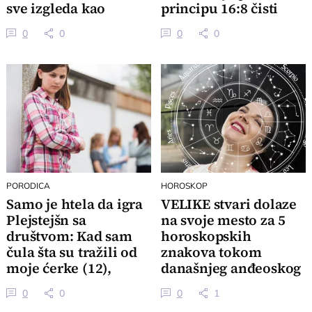
sve izgleda kao
principu 16:8 čisti
luksuzno utočište
jetru i vidno smanjuje
0
0
0
0
stomak
PORODICA
HOROSKOP
Samo je htela da igra
VELIKE stvari dolaze
Plejstejšn sa
na svoje mesto za 5
društvom: Kad sam
horoskopskih
čula šta su tražili od
znakova tokom
moje ćerke (12),
današnjeg anđeoskog
zanemela sam
broja 8/6
0
0
0
1