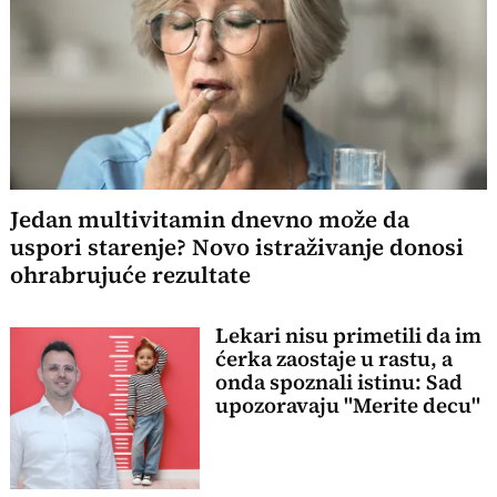
Jedan multivitamin dnevno može da
uspori starenje? Novo istraživanje donosi
ohrabrujuće rezultate
Lekari nisu primetili da im
ćerka zaostaje u rastu, a
onda spoznali istinu: Sad
upozoravaju "Merite decu"