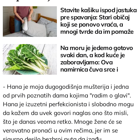
Stavite kašiku ispod jastuka
pre spavanja: Stari običaj
koji se ponovo vraća, a
mnogi tvrde da im pomaže
Na moru je jedemo gotovo
svaki dan, a kod kuće je
zaboravljamo: Ova
namirnica čuva srce i
reguliše šećer
- Hana je moja dugogodišnja mušterija i jedna
od prvih poznatih dama kojima "radim o glavi".
Hana je izuzetni perfekcionista i slobodno mogu
da kažem da uvek govori naglas ono što misli,
što je danas veoma retko. Mnoge žene će se
verovatno pronaći u ovim rečima, jer im se
sigurno desilo bezbroj puta da izađu