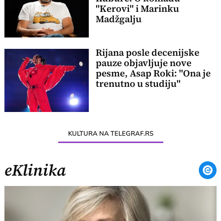
"Kerovi" i Marinku
Madžgalju
Rijana posle decenijske
pauze objavljuje nove
pesme, Asap Roki: "Ona je
trenutno u studiju"
KULTURA NA TELEGRAF.RS
eKlinika