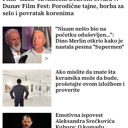
Dunav Film Fest: Porodične tajne, borba za
selo i povratak korenima
"Nisam nešto bio na
početku oduševljen...":
Dino Merlin otkrio kako je
nastala pesma "Supermen"
Ako mislite da znate šta
keramika može da bude,
prošetajte ovom izložbom i
proverite
Emotivna ispovest
Aleksandra Srećkovića
Kubure: O komadu