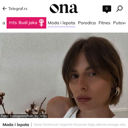
Telegraf.rs
0
na
Budi jaka
Moda i lepota
Porodica
Fitnes
Putova
Foto: Instagram/hair_by_relja
Moda i lepota
Hana Selimović inspiriše frizurom koja otkriva mnogo više o