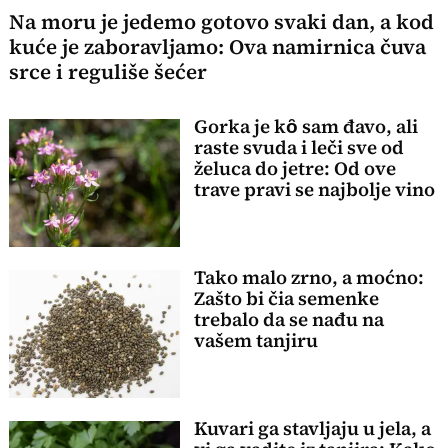
Na moru je jedemo gotovo svaki dan, a kod
kuće je zaboravljamo: Ova namirnica čuva
srce i reguliše šećer
Gorka je kȏ sam đavo, ali
raste svuda i leči sve od
želuca do jetre: Od ove
trave pravi se najbolje vino
Tako malo zrno, a moćno:
Zašto bi čia semenke
trebalo da se nađu na
vašem tanjiru
Kuvari ga stavljaju u jela, a