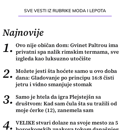
SVE VESTI IZ RUBRIKE MODA I LEPOTA
Najnovije
1.
Ovo nije običan dom: Gvinet Paltrou ima
privatni spa nalik rimskim termama, sve
izgleda kao luksuzno utočište
2.
Možete jesti šta hoćete samo u ovo doba
dana: Gladovanje po principu 16:8 čisti
jetru i vidno smanjuje stomak
3.
Samo je htela da igra Plejstejšn sa
društvom: Kad sam čula šta su tražili od
moje ćerke (12), zanemela sam
4.
VELIKE stvari dolaze na svoje mesto za 5
horoskopskih znakova tokom današnjeg