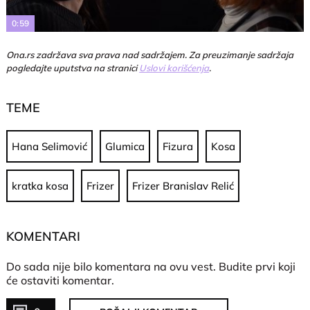
0:59
Ona.rs zadržava sva prava nad sadržajem. Za preuzimanje sadržaja
pogledajte uputstva na stranici
Uslovi korišćenja
.
TEME
Hana Selimović
Glumica
Fizura
Kosa
kratka kosa
Frizer
Frizer Branislav Relić
KOMENTARI
Do sada nije bilo komentara na ovu vest.
Budite prvi koji
će ostaviti komentar.