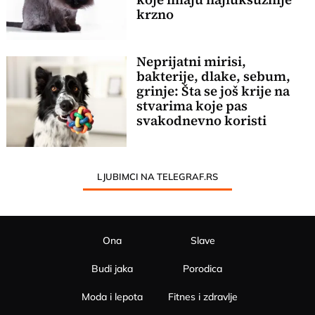
krzno
Neprijatni mirisi,
bakterije, dlake, sebum,
grinje: Šta se još krije na
stvarima koje pas
svakodnevno koristi
LJUBIMCI NA TELEGRAF.RS
Ona
Slave
Budi jaka
Porodica
Moda i lepota
Fitnes i zdravlje