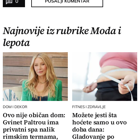
0
POŠALJI KOMENTAR
Najnovije iz rubrike Moda i
lepota
DOM I DEKOR
FITNES I ZDRAVLJE
Ovo nije običan dom:
Možete jesti šta
Gvinet Paltrou ima
hoćete samo u ovo
privatni spa nalik
doba dana:
rimskim termama,
Gladovanje po