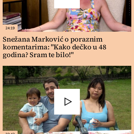
24:19
Snežana Marković o poraznim
komentarima: "Kako dečko u 48
godina? Sram te bilo!"