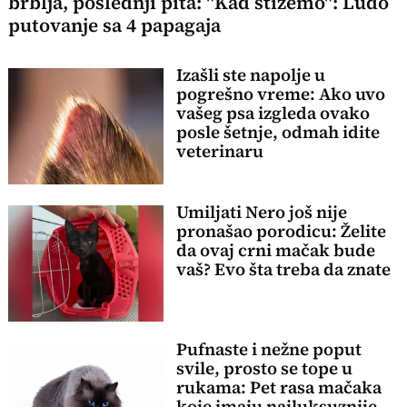
brblja, poslednji pita: "Kad stižemo": Ludo
putovanje sa 4 papagaja
Izašli ste napolje u
pogrešno vreme: Ako uvo
vašeg psa izgleda ovako
posle šetnje, odmah idite
veterinaru
Umiljati Nero još nije
pronašao porodicu: Želite
da ovaj crni mačak bude
vaš? Evo šta treba da znate
Pufnaste i nežne poput
svile, prosto se tope u
rukama: Pet rasa mačaka
koje imaju najluksuznije