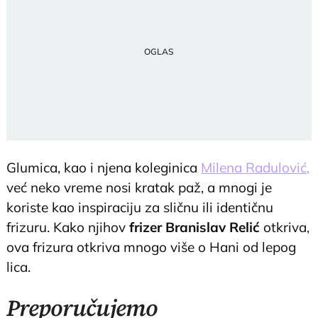
Glumica, kao i njena koleginica
Milena Radulović,
već neko vreme nosi kratak paž, a mnogi je
koriste kao inspiraciju za sličnu ili identičnu
frizuru. Kako njihov
frizer Branislav Relić
otkriva,
ova frizura otkriva mnogo više o Hani od lepog
lica.
Preporučujemo