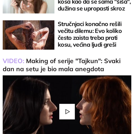
kosa kao da se sama "šiša",
dužina se upropasti skroz
Stručnjaci konačno rešili
večitu dilemu: Evo koliko
često zaista treba prati
kosu, većina ljudi greši
VIDEO:
Making of serije "Tajkun": Svaki
dan na setu je bio mala anegdota
Play
Video