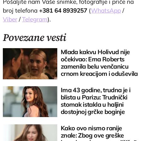
Pošaljite nam Vaše snimke, fotografije i priče na
broj telefona
+381 64 8939257
(
WhatsApp
/
Viber
/
Telegram
).
Povezane vesti
Mlada kakvu Holivud nije
očekivao: Ema Roberts
zamenila belu venčanicu
crnom kreacijom i oduševila
sve
Ima 43 godine, trudna je i
blista u Parizu: Trudnički
stomak istakla u haljini
dostojnoj grčke boginje
Kako ovo nismo ranije
znale: Zbog ove greške