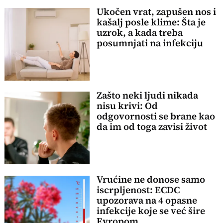
Ukočen vrat, zapušen nos i
kašalj posle klime: Šta je
uzrok, a kada treba
posumnjati na infekciju
Zašto neki ljudi nikada
nisu krivi: Od
odgovornosti se brane kao
da im od toga zavisi život
Vrućine ne donose samo
iscrpljenost: ECDC
upozorava na 4 opasne
infekcije koje se već šire
Evropom