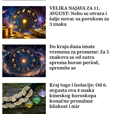
VELIKA NAJAVA ZA 11.
AVGUST: Nebo se otvara i
šalje novac sa porukom za
3 znaka
Do kraja dana imate
vremena za promene: Za 5
znakova se od sutra
sprema buran period,
spremite se
Kraj tuge i izolacije: Od 6.
avgusta ova 4 znaka
kineskog horoskopa
konačno pronalaze
bliskost i mir