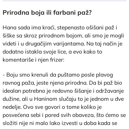
Prirodna boja ili farbani paž?
Hana sada ima kraći, stepenasto ošišani paž i
šiške sa skroz prirodnom bojom, ali smo je mogli
videti i u drugačijim varijantama. Na taj način je
dodatno istakla svoje lice, a evo kako to
komentariše i njen frizer:
- Boju smo krenuli da puštamo posle plavog
ravnog paža, jeste njena prirodna. Da bi paž bio
idealan potrebno je redovno šišanje i održavanje
dužine, ali u Haninom slučaju to je jednom u dve
nedelje. Ovo sve govori o tome koliko je
posvećena sebi i pored svih obaveza, što ćemo se
složiti nije ni malo lako izvesti u doba kada se