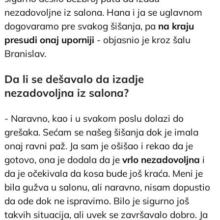
nezadovoljne iz salona. Hana i ja se uglavnom
dogovaramo pre svakog šišanja, pa
na kraju
presudi onaj uporniji
- objasnio je kroz šalu
Branislav.
Da li se dešavalo da izadje
nezadovoljna iz salona?
- Naravno, kao i u svakom poslu dolazi do
grešaka. Sećam se našeg šišanja dok je imala
onaj ravni paž. Ja sam je ošišao i rekao da je
gotovo, ona je dodala da je
vrlo nezadovoljna
i
da je očekivala da kosa bude još kraća. Meni je
bila gužva u salonu, ali naravno, nisam dopustio
da ode dok ne ispravimo. Bilo je sigurno još
takvih situacija, ali uvek se završavalo dobro. Ja