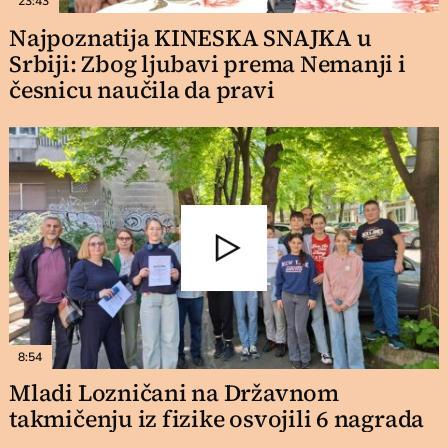
23:43
Najpoznatija KINESKA SNAJKA u
Srbiji: Zbog ljubavi prema Nemanji i
česnicu naučila da pravi
8:54
Mladi Lozničani na Državnom
takmičenju iz fizike osvojili 6 nagrada