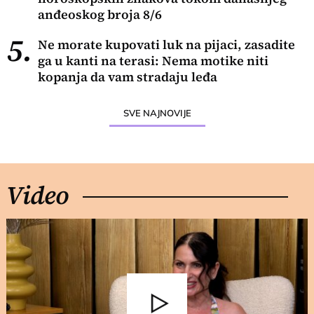
anđeoskog broja 8/6
5.
Ne morate kupovati luk na pijaci, zasadite
ga u kanti na terasi: Nema motike niti
kopanja da vam stradaju leđa
SVE NAJNOVIJE
Video