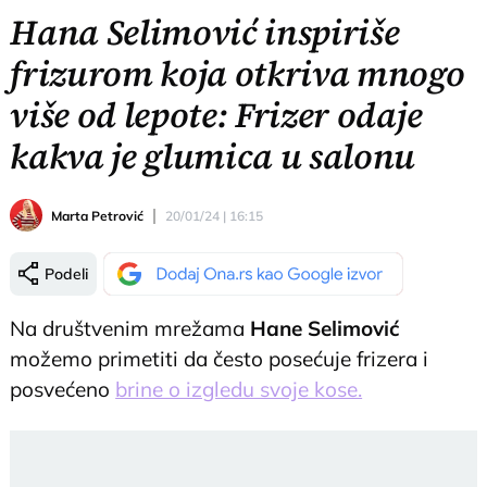
Hana Selimović inspiriše
frizurom koja otkriva mnogo
više od lepote: Frizer odaje
kakva je glumica u salonu
Marta Petrović
20/01/24 | 16:15
Podeli
Na društvenim mrežama
Hane Selimović
možemo primetiti da često posećuje frizera i
posvećeno
brine o izgledu svoje kose.