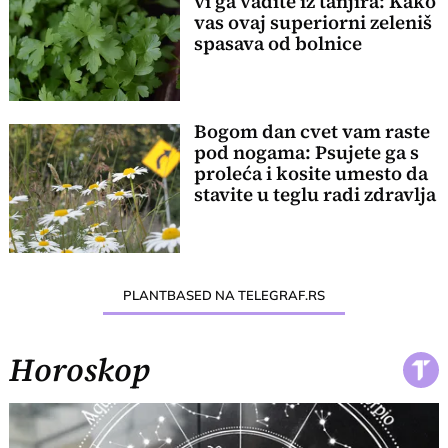
vi ga vadite iz tanjira: Kako
vas ovaj superiorni zeleniš
spasava od bolnice
Bogom dan cvet vam raste
pod nogama: Psujete ga s
proleća i kosite umesto da
stavite u teglu radi zdravlja
PLANTBASED NA TELEGRAF.RS
Horoskop