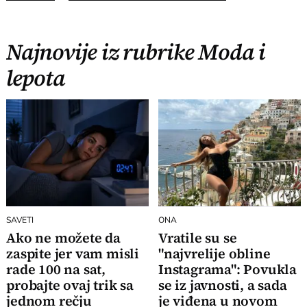
Najnovije iz rubrike Moda i
lepota
SAVETI
ONA
Ako ne možete da
Vratile su se
zaspite jer vam misli
"najvrelije obline
rade 100 na sat,
Instagrama": Povukla
probajte ovaj trik sa
se iz javnosti, a sada
jednom rečju
je viđena u novom