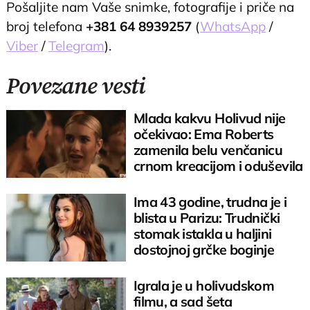
Pošaljite nam Vaše snimke, fotografije i priče na
broj telefona
+381 64 8939257
(
WhatsApp
/
Viber
/
Telegram
).
Povezane vesti
Mlada kakvu Holivud nije
očekivao: Ema Roberts
zamenila belu venčanicu
crnom kreacijom i oduševila
sve
Ima 43 godine, trudna je i
blista u Parizu: Trudnički
stomak istakla u haljini
dostojnoj grčke boginje
Igrala je u holivudskom
filmu, a sad šeta