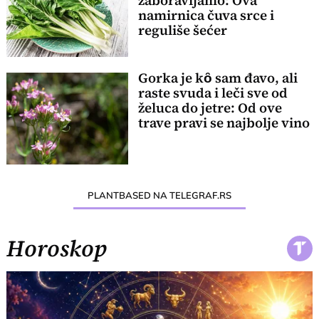
zaboravljamo: Ova
namirnica čuva srce i
reguliše šećer
Gorka je kȏ sam đavo, ali
raste svuda i leči sve od
želuca do jetre: Od ove
trave pravi se najbolje vino
PLANTBASED NA TELEGRAF.RS
Horoskop