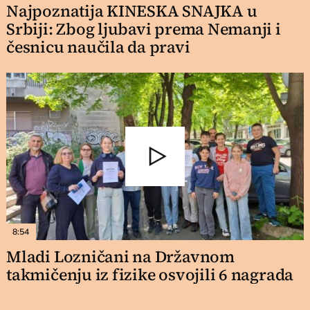
Najpoznatija KINESKA SNAJKA u
Srbiji: Zbog ljubavi prema Nemanji i
česnicu naučila da pravi
8:54
Mladi Lozničani na Državnom
takmičenju iz fizike osvojili 6 nagrada