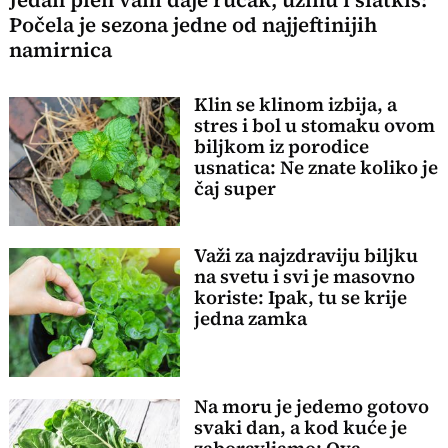
Jedan pleh vam daje ručak, užinu i slatkiš:
Počela je sezona jedne od najjeftinijih
namirnica
Klin se klinom izbija, a
stres i bol u stomaku ovom
biljkom iz porodice
usnatica: Ne znate koliko je
čaj super
Važi za najzdraviju biljku
na svetu i svi je masovno
koriste: Ipak, tu se krije
jedna zamka
Na moru je jedemo gotovo
svaki dan, a kod kuće je