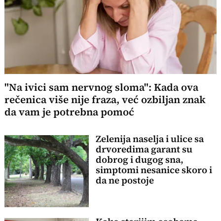
"Na ivici sam nervnog sloma": Kada ova
rečenica više nije fraza, već ozbiljan znak
da vam je potrebna pomoć
Zelenija naselja i ulice sa
drvoredima garant su
dobrog i dugog sna,
simptomi nesanice skoro i
da ne postoje