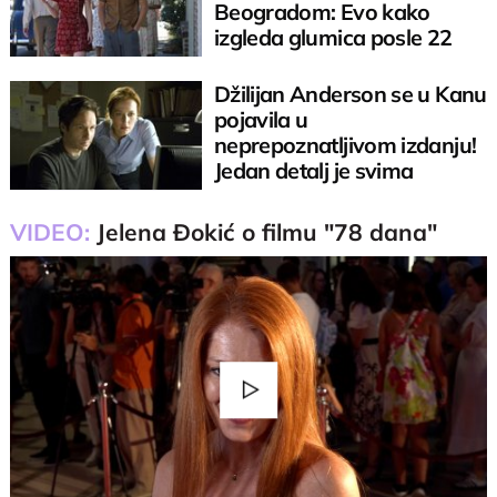
Beogradom: Evo kako
izgleda glumica posle 22
godine od "Beležnice"
Džilijan Anderson se u Kanu
pojavila u
neprepoznatljivom izdanju!
Jedan detalj je svima
privukao pažnju
VIDEO:
Jelena Đokić o filmu "78 dana"
Play
Video