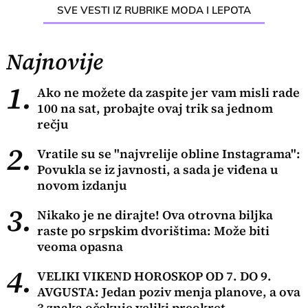
SVE VESTI IZ RUBRIKE MODA I LEPOTA
Najnovije
1.
Ako ne možete da zaspite jer vam misli rade
100 na sat, probajte ovaj trik sa jednom
rečju
2.
Vratile su se "najvrelije obline Instagrama":
Povukla se iz javnosti, a sada je viđena u
novom izdanju
3.
Nikako je ne dirajte! Ova otrovna biljka
raste po srpskim dvorištima: Može biti
veoma opasna
4.
VELIKI VIKEND HOROSKOP OD 7. DO 9.
AVGUSTA: Jedan poziv menja planove, a ova
3 znaka očekuje veliki preokret