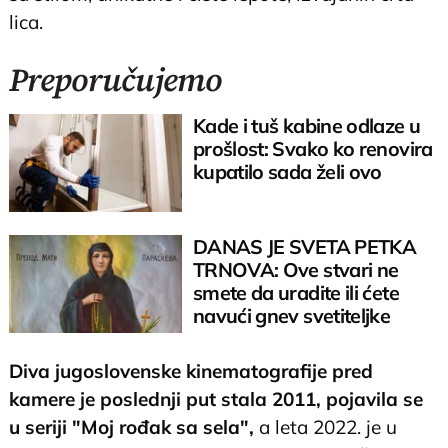
lica.
Preporučujemo
Kade i tuš kabine odlaze u
prošlost: Svako ko renovira
kupatilo sada želi ovo
DANAS JE SVETA PETKA
TRNOVA: Ove stvari ne
smete da uradite ili ćete
navući gnev svetiteljke
Diva jugoslovenske kinematografije pred
kamere je poslednji put stala 2011, pojavila se
u seriji "Moj rođak sa sela",
a leta 2022. je u