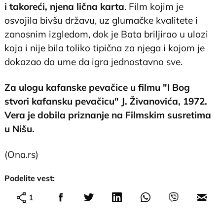
i takoreći, njena lična karta
. Film kojim je
osvojila bivšu državu, uz glumačke kvalitete i
zanosnim izgledom, dok je Bata briljirao u ulozi
koja i nije bila toliko tipična za njega i kojom je
dokazao da ume da igra jednostavno sve.
Za ulogu kafanske pevačice u filmu "I Bog
stvori kafansku pevačicu" J. Živanovića, 1972.
Vera je dobila priznanje na Filmskim susretima
u Nišu.
(Ona.rs)
Podelite vest:
1