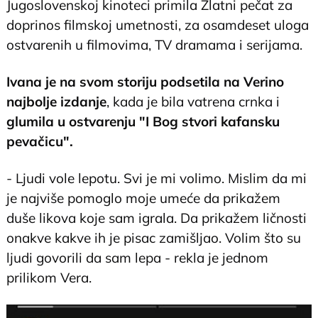
Jugoslovenskoj kinoteci primila Zlatni pečat za
doprinos filmskoj umetnosti, za osamdeset uloga
ostvarenih u filmovima, TV dramama i serijama.
Ivana je na svom storiju podsetila na Verino
najbolje izdanje
, kada je bila vatrena crnka i
glumila u ostvarenju "I Bog stvori kafansku
pevačicu".
- Ljudi vole lepotu. Svi je mi volimo. Mislim da mi
je najviše pomoglo moje umeće da prikažem
duše likova koje sam igrala. Da prikažem ličnosti
onakve kakve ih je pisac zamišljao. Volim što su
ljudi govorili da sam lepa - rekla je jednom
prilikom Vera.