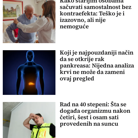
Kako starijim osobama
sačuvati samostalnost bez
kontraefekta: Teško je i
izazovno, ali nije
nemoguće
Koji je najpouzdaniji način
da se otkrije rak
pankreasa: Nijedna analiza
krvi ne može da zameni
ovaj pregled
Rad na 40 stepeni: Šta se
događa organizmu nakon
četiri, šest i osam sati
provedenih na suncu