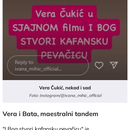
Vera Čukić, nekad i sad
Foto: Instagram/@ivana_mihic_official
Vera i Bata, maestralni tandem
"I Bog stvori kafansku pevačicu" je