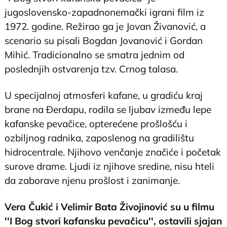
jugoslovensko-zapadnonemački igrani film iz
1972. godine. Režirao ga je Jovan Živanović, a
scenario su pisali Bogdan Jovanović i Gordan
Mihić. Tradicionalno se smatra jednim od
poslednjih ostvarenja tzv. Crnog talasa.
U specijalnoj atmosferi kafane, u gradiću kraj
brane na Đerdapu, rodila se ljubav između lepe
kafanske pevačice, opterećene prošlošću i
ozbiljnog radnika, zaposlenog na gradilištu
hidrocentrale. Njihovo venčanje značiće i početak
surove drame. Ljudi iz njihove sredine, nisu hteli
da zaborave njenu prošlost i zanimanje.
Vera Čukić i Velimir Bata Živojinović su u filmu
''I Bog stvori kafansku pevačicu'', ostavili sjajan