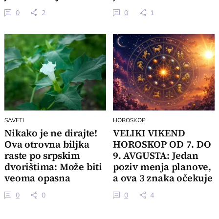
izdanju
0
2
0
1
SAVETI
HOROSKOP
Nikako je ne dirajte!
VELIKI VIKEND
Ova otrovna biljka
HOROSKOP OD 7. DO
raste po srpskim
9. AVGUSTA: Jedan
dvorištima: Može biti
poziv menja planove,
veoma opasna
a ova 3 znaka očekuje
veliki preokret
0
0
0
4