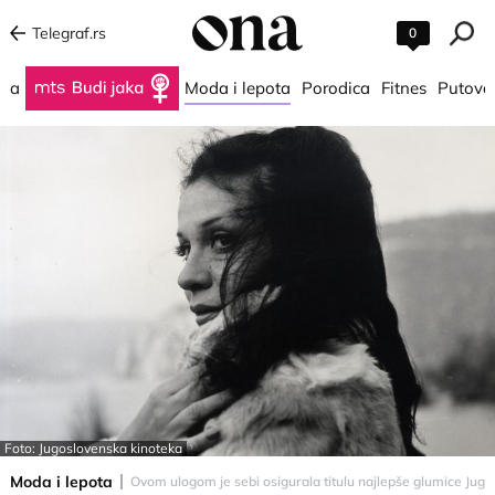
Telegraf.rs
0
na
Budi jaka
Moda i lepota
Porodica
Fitnes
Putova
Foto: Jugoslovenska kinoteka
Moda i lepota
Ovom ulogom je sebi osigurala titulu najlepše glumice Jugosl