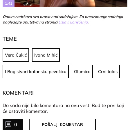
1:41
Ona.rs zadržava sva prava nad sadržajem. Za preuzimanje sadržaja
pogledajte uputstva na stranici
Uslovi korišćenja
.
TEME
Vera Čukić
Ivana Mihić
I Bog stvori kafansku pevačicu
Glumica
Crni talas
KOMENTARI
Do sada nije bilo komentara na ovu vest.
Budite prvi koji
će ostaviti komentar.
0
POŠALJI KOMENTAR