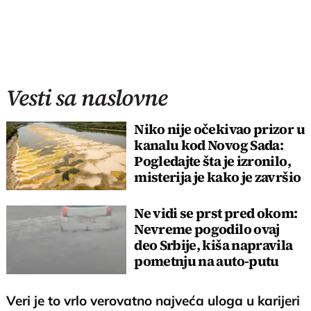
Vesti sa naslovne
Niko nije očekivao prizor u
kanalu kod Novog Sada:
Pogledajte šta je izronilo,
misterija je kako je završio
tu
Ne vidi se prst pred okom:
Nevreme pogodilo ovaj
deo Srbije, kiša napravila
pometnju na auto-putu
Veri je to vrlo verovatno najveća uloga u karijeri