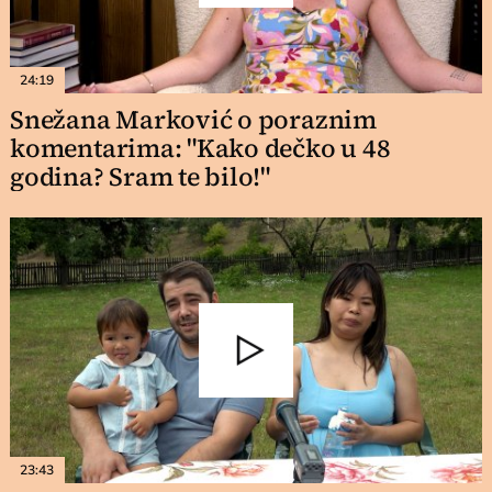
24:19
Snežana Marković o poraznim
komentarima: "Kako dečko u 48
godina? Sram te bilo!"
23:43