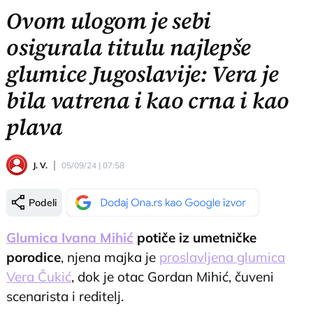
Ovom ulogom je sebi
osigurala titulu najlepše
glumice Jugoslavije: Vera je
bila vatrena i kao crna i kao
plava
J. V.
05/09/24 | 07:58
Podeli
Glumica Ivana Mihić
potiče iz umetničke
porodice
, njena majka je
proslavljena glumica
Vera Čukić
, dok je otac Gordan Mihić, čuveni
scenarista i reditelj.