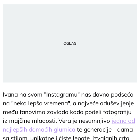
Ivana na svom "Instagramu" nas davno podseća
na "neka lepša vremena", a najveće oduševljenje
među fanovima zavlada kada podeli fotografiju
iz majčine mladosti. Vera je nesumnjivo
jedna od
najlepših domaćih glumica
te generacije - dama
sa stilom, unikatne i čiste lepote, izvajanih crta