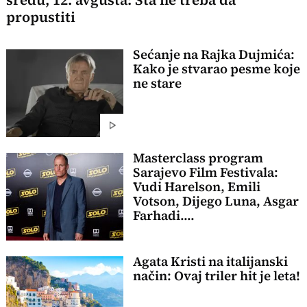
propustiti
Sećanje na Rajka Dujmića:
Kako je stvarao pesme koje
ne stare
Masterclass program
Sarajevo Film Festivala:
Vudi Harelson, Emili
Votson, Dijego Luna, Asgar
Farhadi....
Agata Kristi na italijanski
način: Ovaj triler hit je leta!