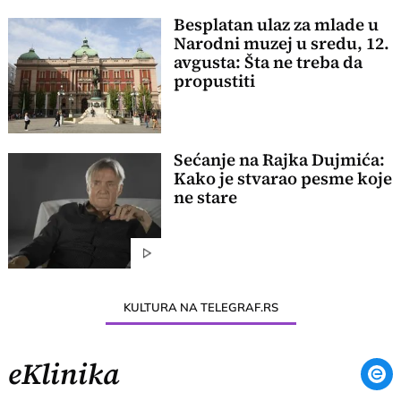
Besplatan ulaz za mlade u
Narodni muzej u sredu, 12.
avgusta: Šta ne treba da
propustiti
Sećanje na Rajka Dujmića:
Kako je stvarao pesme koje
ne stare
KULTURA NA TELEGRAF.RS
eKlinika