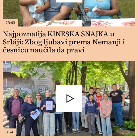
23:43
Najpoznatija KINESKA SNAJKA u
Srbiji: Zbog ljubavi prema Nemanji i
česnicu naučila da pravi
8:54