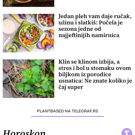
Jedan pleh vam daje ručak,
užinu i slatkiš: Počela je
sezona jedne od
najjeftinijih namirnica
Klin se klinom izbija, a
stres i bol u stomaku ovom
biljkom iz porodice
usnatica: Ne znate koliko je
čaj super
PLANTBASED NA TELEGRAF.RS
Horoskop