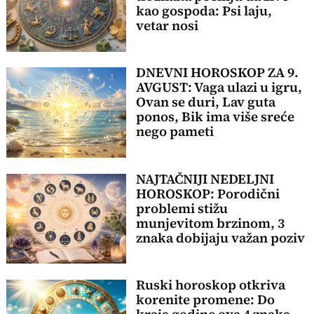
kao gospoda: Psi laju,
vetar nosi
DNEVNI HOROSKOP ZA 9.
AVGUST: Vaga ulazi u igru,
Ovan se duri, Lav guta
ponos, Bik ima više sreće
nego pameti
NAJTAČNIJI NEDELJNI
HOROSKOP: Porodični
problemi stižu
munjevitom brzinom, 3
znaka dobijaju važan poziv
Ruski horoskop otkriva
korenite promene: Do