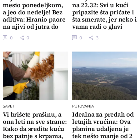
mesio ponedeljkom,
na 22.32: Svi u kući
a jeo do nedelje! Bez
pripazite šta pričate i
aditiva: Hranio paore
šta smerate, jer neko i
na njivi od jutra do
vama radi o glavi
mraka
0
0
0
3
SAVETI
PUTOVANJA
Vi brišete prašinu, a
Idealna za predah od
ona leti na sve strane:
letnjih vrućina: Ova
Kako da sredite kuću
planina udaljena je
bez patnje s krpama,
tek nešto manje od 2