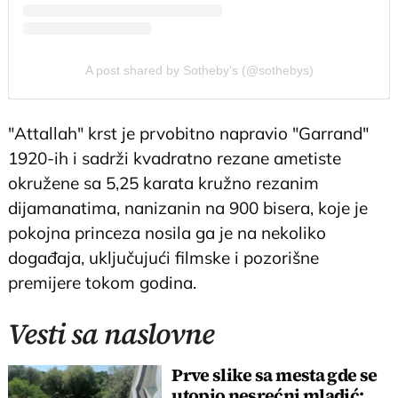
A post shared by Sotheby's (@sothebys)
"Attallah" krst je prvobitno napravio "Garrand"
1920-ih i sadrži kvadratno rezane ametiste
okružene sa 5,25 karata kružno rezanim
dijamanatima, nanizanin na 900 bisera, koje je
pokojna princeza nosila ga je na nekoliko
događaja, uključujući filmske i pozorišne
premijere tokom godina.
Vesti sa naslovne
Prve slike sa mesta gde se
utopio nesrećni mladić: