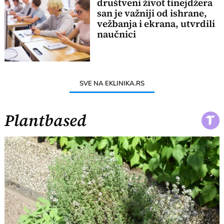
društveni život tinejdžera
san je važniji od ishrane,
vežbanja i ekrana, utvrdili
naučnici
SVE NA EKLINIKA.RS
Plantbased