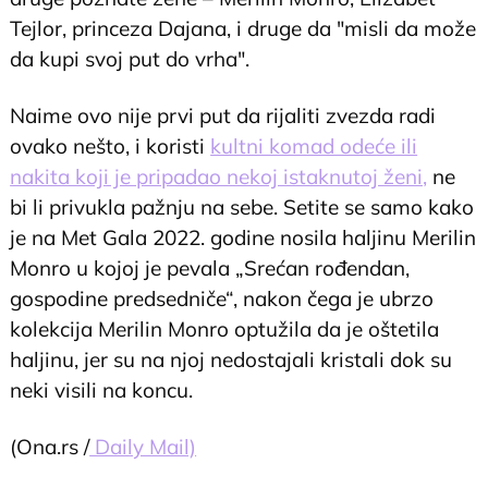
Tejlor, princeza Dajana, i druge da "misli da može
da kupi svoj put do vrha".
Naime ovo nije prvi put da rijaliti zvezda radi
ovako nešto, i koristi
kultni komad odeće ili
nakita koji je pripadao nekoj istaknutoj ženi,
ne
bi li privukla pažnju na sebe. Setite se samo kako
je na Met Gala 2022. godine nosila haljinu Merilin
Monro u kojoj je pevala „Srećan rođendan,
gospodine predsedniče“, nakon čega je ubrzo
kolekcija Merilin Monro optužila da je oštetila
haljinu, jer su na njoj nedostajali kristali dok su
neki visili na koncu.
(Ona.rs /
Daily Mail)