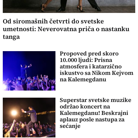
Od siromašnih četvrti do svetske
umetnosti: Neverovatna priča o nastanku
tanga
Propoved pred skoro
10.000 ljudi: Prisna
atmosfera i katarzično
iskustvo sa Nikom Kejvom
na Kalemegdanu
Superstar svetske muzike
održao koncert na
Kalemegdanu! Beskrajni
aplauz posle nastupa za
sećanje