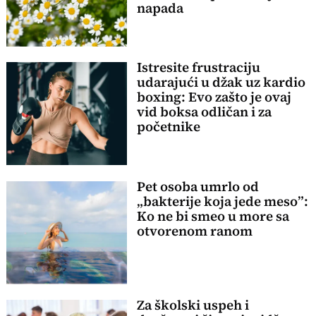
napada
Istresite frustraciju
udarajući u džak uz kardio
boxing: Evo zašto je ovaj
vid boksa odličan i za
početnike
Pet osoba umrlo od
„bakterije koja jede meso”:
Ko ne bi smeo u more sa
otvorenom ranom
Za školski uspeh i