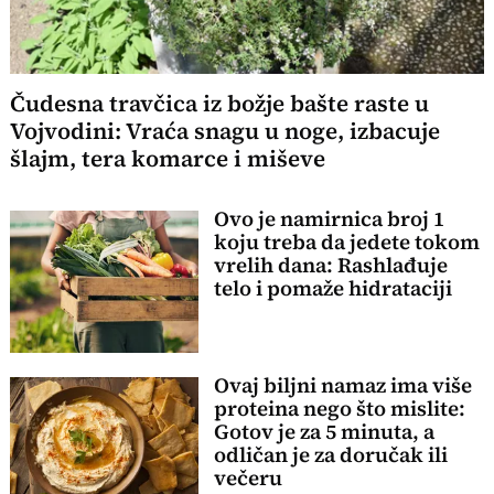
Čudesna travčica iz božje bašte raste u
Vojvodini: Vraća snagu u noge, izbacuje
šlajm, tera komarce i miševe
Ovo je namirnica broj 1
koju treba da jedete tokom
vrelih dana: Rashlađuje
telo i pomaže hidrataciji
Ovaj biljni namaz ima više
proteina nego što mislite:
Gotov je za 5 minuta, a
odličan je za doručak ili
večeru