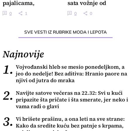
pajalicama,
sata vožnje od
usisivačem
Beograda
0
1
0
0
SVE VESTI IZ RUBRIKE MODA I LEPOTA
Najnovije
1.
Vojvođanski hleb se mesio ponedeljkom, a
jeo do nedelje! Bez aditiva: Hranio paore na
njivi od jutra do mraka
2.
Navijte satove večeras na 22.32: Svi u kući
pripazite šta pričate i šta smerate, jer neko i
vama radi o glavi
3.
Vi brišete prašinu, a ona leti na sve strane:
Kako da sredite kuću bez patnje s krpama,