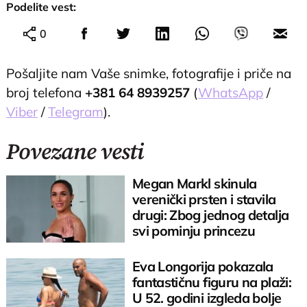
Podelite vest:
0
Pošaljite nam Vaše snimke, fotografije i priče na
broj telefona
+381 64 8939257
(
WhatsApp
/
Viber
/
Telegram
).
Povezane vesti
Megan Markl skinula
verenički prsten i stavila
drugi: Zbog jednog detalja
svi pominju princezu
Dajanu
Eva Longorija pokazala
fantastičnu figuru na plaži:
U 52. godini izgleda bolje