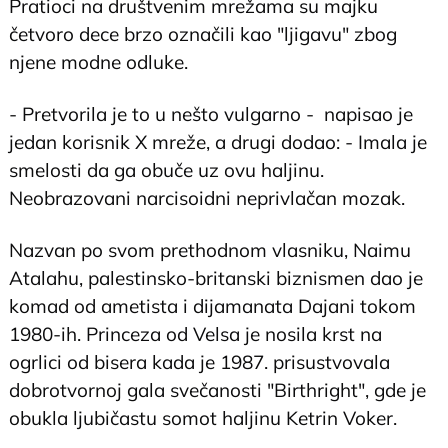
Pratioci na društvenim mrežama su majku
četvoro dece brzo označili kao "ljigavu" zbog
njene modne odluke.
- Pretvorila je to u nešto vulgarno - napisao je
jedan korisnik X mreže, a drugi dodao: - Imala je
smelosti da ga obuče uz ovu haljinu.
Neobrazovani narcisoidni neprivlačan mozak.
Nazvan po svom prethodnom vlasniku, Naimu
Atalahu, palestinsko-britanski biznismen dao je
komad od ametista i dijamanata Dajani tokom
1980-ih. Princeza od Velsa je nosila krst na
ogrlici od bisera kada je 1987. prisustvovala
dobrotvornoj gala svečanosti "Birthright", gde je
obukla ljubičastu somot haljinu Ketrin Voker.