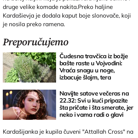
druge velike komade nakita.Preko haljine
Kardašievja je dodala kaput boje slonovače, koji
je nosila preko ramena.
Preporučujemo
Čudesna travčica iz božje
bašte raste u Vojvodini:
Vraća snagu u noge,
izbacuje šlajm, tera
komarce i miševe
Navijte satove večeras na
22.32: Svi u kući pripazite
šta pričate i šta smerate, jer
neko i vama radi o glavi
Kardašijanka je kupila čuveni "Attallah Cross" na