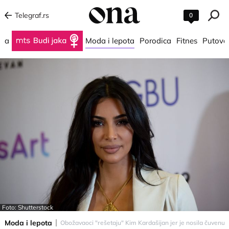
Telegraf.rs
0
na
Budi jaka
Moda i lepota
Porodica
Fitnes
Putova
Foto: Shutterstock
Moda i lepota
Obožavaoci "rešetaju" Kim Kardašijan jer je nosila čuvenu 