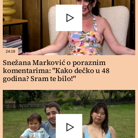
24:19
Snežana Marković o poraznim
komentarima: "Kako dečko u 48
godina? Sram te bilo!"