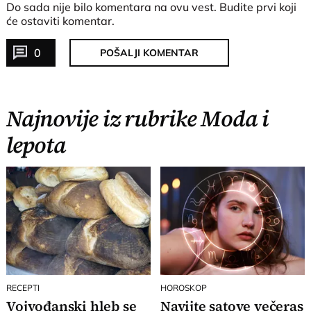
Do sada nije bilo komentara na ovu vest.
Budite prvi koji
će ostaviti komentar.
0
POŠALJI KOMENTAR
Najnovije iz rubrike Moda i
lepota
RECEPTI
HOROSKOP
Vojvođanski hleb se
Navijte satove večeras