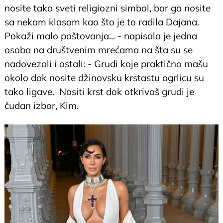
nosite tako sveti religiozni simbol, bar ga nosite
sa nekom klasom kao što je to radila Dajana.
Pokaži malo poštovanja... - napisala je jedna
osoba na društvenim mrećama na šta su se
nadovezali i ostali: - Grudi koje praktično mašu
okolo dok nosite džinovsku krstastu ogrlicu su
tako ligave. Nositi krst dok otkrivaš grudi je
čudan izbor, Kim.