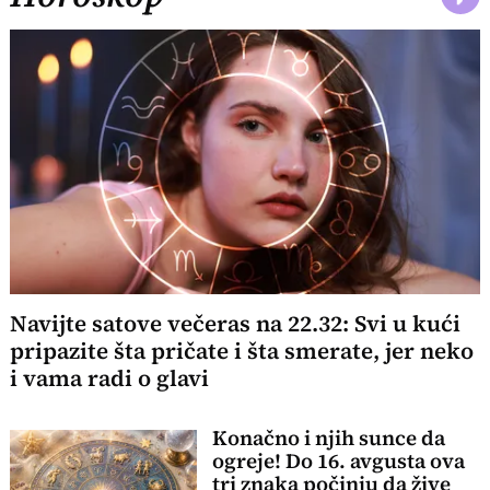
Navijte satove večeras na 22.32: Svi u kući
pripazite šta pričate i šta smerate, jer neko
i vama radi o glavi
Konačno i njih sunce da
ogreje! Do 16. avgusta ova
tri znaka počinju da žive