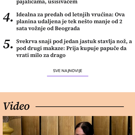
pajalicama, usisivačem
4.
Idealna za predah od letnjih vrućina: Ova
planina udaljena je tek nešto manje od 2
sata vožnje od Beograda
5.
Svekrva snaji pod jedan jastuk stavlja nož, a
pod drugi makaze: Prija kupuje papuče da
vrati milo za drago
SVE NAJNOVIJE
Video