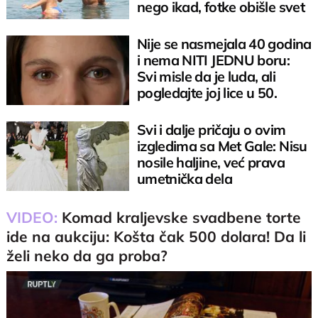
nego ikad, fotke obišle svet
Nije se nasmejala 40 godina
i nema NITI JEDNU boru:
Svi misle da je luda, ali
pogledajte joj lice u 50.
godini
Svi i dalje pričaju o ovim
izgledima sa Met Gale: Nisu
nosile haljine, već prava
umetnička dela
VIDEO:
Komad kraljevske svadbene torte
ide na aukciju: Košta čak 500 dolara! Da li
želi neko da ga proba?