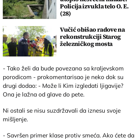
Policija izvukla telo O. E.
(28)
Vučić obišao radove na
rekonstrukciji Starog
železničkog mosta
- Tako želi da bude povezana sa kraljevskom
porodicom - prokomentarisao je neko dok su
drugi dodao: - Može li Kim izgledati ljigavije?
Ona je lažna od glave do pete.
Ni ostali se nisu suzdržavali da iznesu svoje
mišljenje.
- Savršen primer klase protiv smeća. Ako ćete da