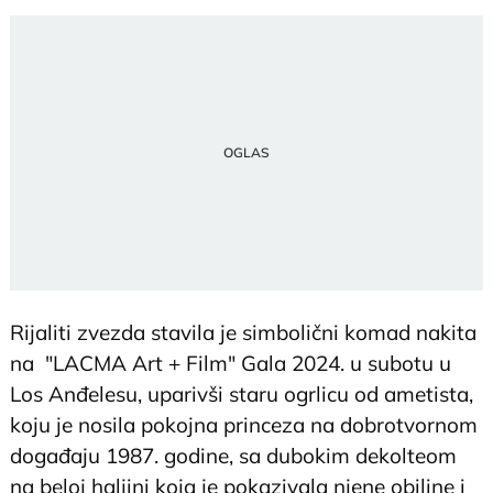
Rijaliti zvezda stavila je simbolični komad nakita
na "LACMA Art + Film" Gala 2024. u subotu u
Los Anđelesu, uparivši staru ogrlicu od ametista,
koju je nosila pokojna princeza na dobrotvornom
događaju 1987. godine, sa dubokim dekolteom
na beloj haljini koja je pokazivala njene obiline i