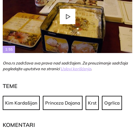
Play
Video
1:55
Ona.rs zadržava sva prava nad sadržajem. Za preuzimanje sadržaja
pogledajte uputstva na stranici
Uslovi korišćenja
.
TEME
Kim Kardašijan
Princeza Dajana
Krst
Ogrlica
KOMENTARI