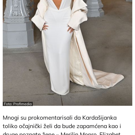
Foto: Profimedia
Mnogi su prokomentarisali da Kardašijanka
toliko očajnički želi da bude zapamćena kao i
druge poznate žene – Merilin Monro, Elizabet