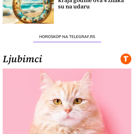
kraja godine ova 4 znaka
su na udaru
HOROSKOP NA TELEGRAF.RS
Ljubimci