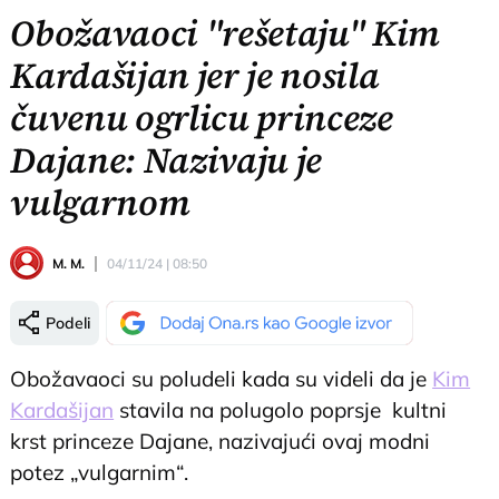
Obožavaoci "rešetaju" Kim
Kardašijan jer je nosila
čuvenu ogrlicu princeze
Dajane: Nazivaju je
vulgarnom
M. M.
04/11/24 | 08:50
Podeli
Obožavaoci su poludeli kada su videli da je
Kim
Kardašijan
stavila na polugolo poprsje kultni
krst princeze Dajane, nazivajući ovaj modni
potez „vulgarnim“.