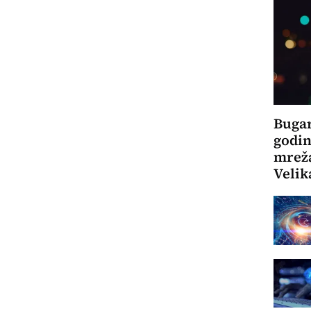
Bugar
godin
mreža
Velik