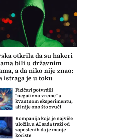
ska otkrila da su hakeri
ama bili u državnim
ma, a da niko nije znao:
a istraga je u toku
Fizičari potvrdili
"negativno vreme" u
kvantnom eksperimentu,
ali nije ono što zvuči
Kompanija koja je najviše
uložila u AI sada traži od
zaposlenih da je manje
koriste