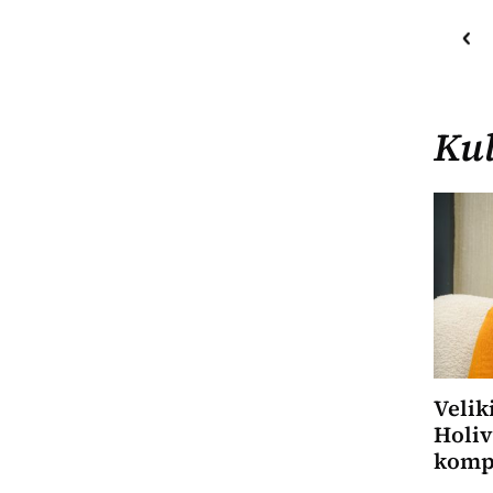
27
C
o
Priština
Kul
Velik
Holiv
kompo