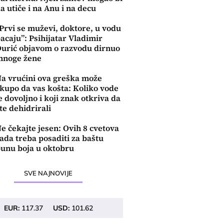
a utiče i na Anu i na decu
Prvi se muževi, doktore, u vodu
acaju”: Psihijatar Vladimir
urić objavom o razvodu dirnuo
mnoge žene
a vrućini ova greška može
kupo da vas košta: Koliko vode
e dovoljno i koji znak otkriva da
te dehidrirali
e čekajte jesen: Ovih 8 cvetova
ada treba posaditi za baštu
unu boja u oktobru
SVE NAJNOVIJE
EUR:
117.37
USD:
101.62