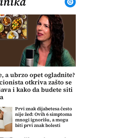
inika
e, a ubrzo opet ogladnite?
cionista otkriva zašto se
šava i kako da budete siti
ma
Prvi znak dijabetesa često
nije žeđ: Ovih 6 simptoma
mnogi ignorišu, a mogu
biti prvi znak bolesti