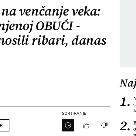
 na venčanje veka:
 njenoj OBUĆI -
nosili ribari, danas
Naj
1.
N
s
k
SORTIRANJE
2.
B
R
o
p