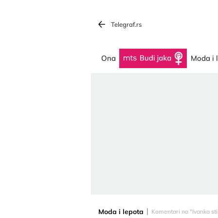
Telegraf.rs
Ona
Budi jaka
Moda i 
Moda i lepota
Komentari na "Ivanka stig