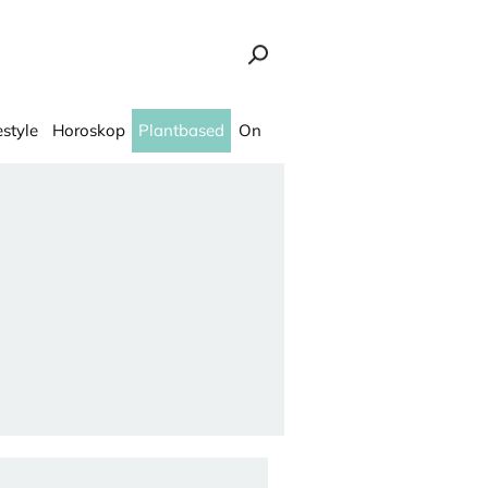
estyle
Horoskop
Plantbased
On
 je modni hit!" - Ona.rs