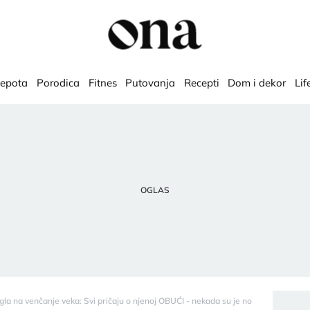
lepota
Porodica
Fitnes
Putovanja
Recepti
Dom i dekor
Lif
la na venčanje veka: Svi pričaju o njenoj OBUĆI - nekada su je nosili ribari, danas