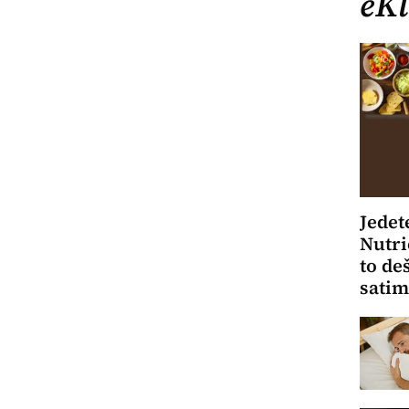
eKl
Jedet
Nutri
to de
sati