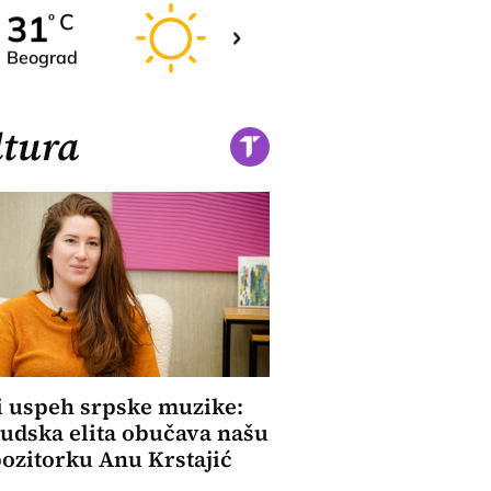
31
31
C
C
o
o
Beograd
Novi Sad
tura
i uspeh srpske muzike:
udska elita obučava našu
zitorku Anu Krstajić