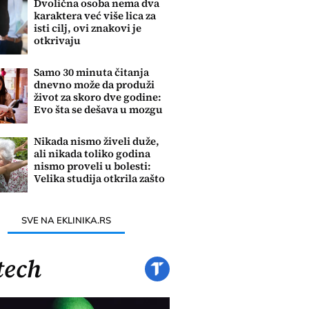
Dvolična osoba nema dva
karaktera već više lica za
isti cilj, ovi znakovi je
otkrivaju
Samo 30 minuta čitanja
dnevno može da produži
život za skoro dve godine:
Evo šta se dešava u mozgu
Nikada nismo živeli duže,
ali nikada toliko godina
nismo proveli u bolesti:
Velika studija otkrila zašto
SVE NA EKLINIKA.RS
tech