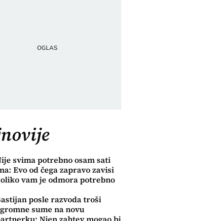
novije
ije svima potrebno osam sati
na: Evo od čega zapravo zavisi
oliko vam je odmora potrebno
astijan posle razvoda troši
gromne sume na novu
artnerku: Njen zahtev mogao bi