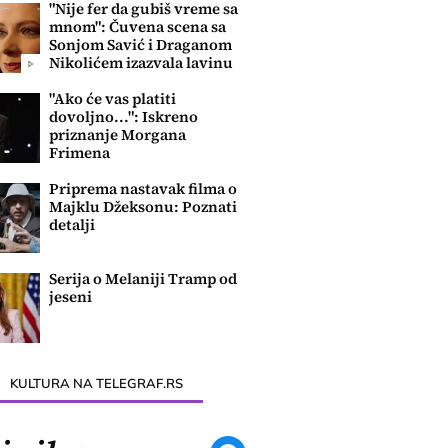
"Nije fer da gubiš vreme sa
mnom": Čuvena scena sa
Sonjom Savić i Draganom
Nikolićem izazvala lavinu
komentara
"Ako će vas platiti
dovoljno...": Iskreno
priznanje Morgana
Frimena
Priprema nastavak filma o
Majklu Džeksonu: Poznati
detalji
Serija o Melaniji Tramp od
jeseni
KULTURA NA TELEGRAF.RS