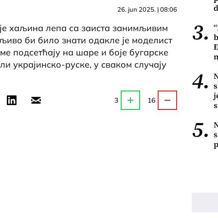
d
26. jun 2025. | 08:06
3.
“
 је хаљина лепа са заиста занимљивим
b
љиво би било знати одакле је моделист
Đ
ме подсетћају на шаре и боје бугарске
ли украјинско-руске, у сваком случају
4.
N
s
j
3
16
s
5.
N
s
p