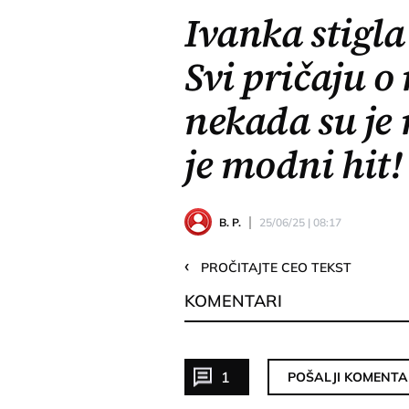
Ivanka stigla
Svi pričaju o
nekada su je 
je modni hit!
B. P.
25/06/25 | 08:17
‹
PROČITAJTE CEO TEKST
KOMENTARI
1
POŠALJI KOMENTA