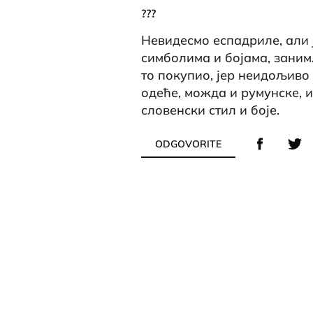
???
Невидесмо еспадриле, али
симболима и бојама, заним
то покупио, јер неидољиво 
одеће, можда и румунске, и
словенски стил и боје.
ODGOVORITE