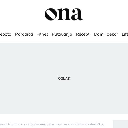
lepota
Porodica
Fitnes
Putovanja
Recepti
Dom i dekor
Lif
erg! Glumac u šestoj deceniji pokazuje izvajano telo dok doručkuje u 4 ujutru" - 