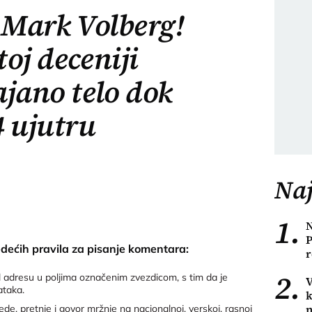
 Mark Volberg!
oj deceniji
ajano telo dok
4 ujutru
Naj
1.
N
P
edećih pravila za pisanje komentara:
r
2.
 adresu u poljima označenim zvezdicom, s tim da je
V
ataka.
k
n
de, pretnje i govor mržnje na nacionalnoj, verskoj, rasnoj