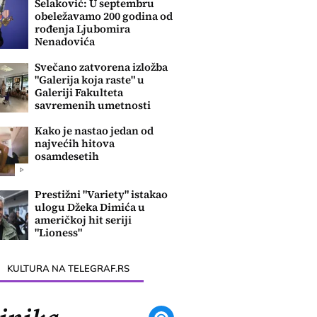
Selaković: U septembru
obeležavamo 200 godina od
rođenja Ljubomira
Nenadovića
Svečano zatvorena izložba
"Galerija koja raste" u
Galeriji Fakulteta
savremenih umetnosti
Kako je nastao jedan od
najvećih hitova
osamdesetih
Prestižni "Variety" istakao
ulogu Džeka Dimića u
američkoj hit seriji
"Lioness"
KULTURA NA TELEGRAF.RS