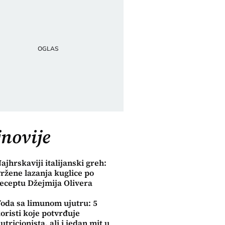
novije
ajhrskaviji italijanski greh:
ržene lazanja kuglice po
eceptu Džejmija Olivera
oda sa limunom ujutru: 5
oristi koje potvrđuje
utricionista, ali i jedan mit u