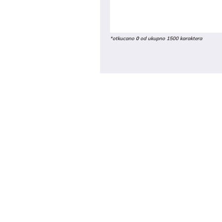
*otkucano
0
od ukupno 1500 karaktera