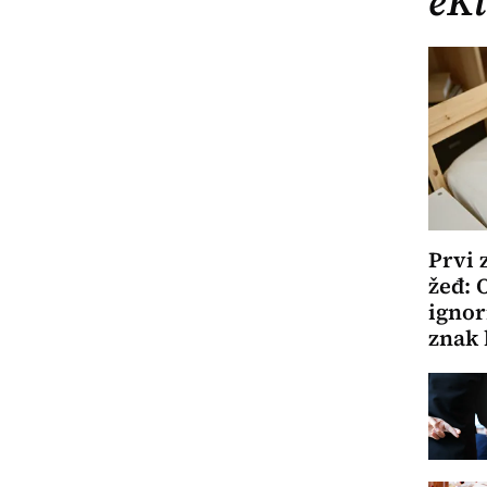
eKl
Prvi 
žeđ: 
ignor
znak 