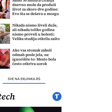
Samo 30 minuta čitanja
dnevno može da produži
život za skoro dve godine:
Evo šta se dešava u mozgu
Nikada nismo živeli duže,
ali nikada toliko godina
nismo proveli u bolesti:
Velika studija otkrila zašto
Ako vas stomak zaboli
odmah posle jela, ne
ignorišite to: Mesto bola
često otkriva uzrok
problema
SVE NA EKLINIKA.RS
tech