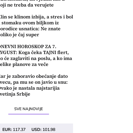
oji ne treba da verujete
lin se klinom izbija, a stres i bol
 stomaku ovom biljkom iz
orodice usnatica: Ne znate
oliko je čaj super
DNEVNI HOROSKOP ZA 7.
VGUST: Koga čeka TAJNI flert,
o će zaglaviti na poslu, a ko ima
elike planove za veče
ar je zaboravio obećanje dato
vecu, pa mu se on javio u snu:
vako je nastala najstarijia
vetinja Srbije
SVE NAJNOVIJE
EUR:
117.37
USD:
101.98