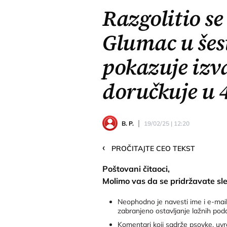
Razgolitio se
Glumac u šest
pokazuje izv
doručkuje u 
B. P.
19/02/25 | 12:20
‹
PROČITAJTE CEO TEKST
Poštovani čitaoci,
Molimo vas da se pridržavate sl
Neophodno je navesti ime i e-mail
zabranjeno ostavljanje lažnih pod
Komentari koji sadrže psovke, uvre