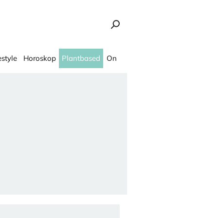
estyle
Horoskop
Plantbased
On
Ona.rs