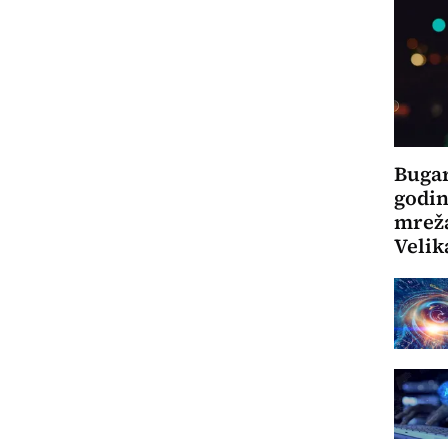
Bugar
godin
mreža
Velik