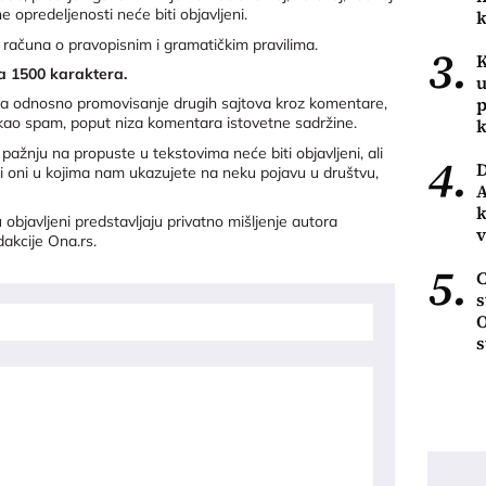
 opredeljenosti neće biti objavljeni.
k
 računa o pravopisnim i gramatičkim pravilima.
3.
K
a 1500 karaktera.
u
p
ova odnosno promovisanje drugih sajtova kroz komentare,
 kao spam, poput niza komentara istovetne sadržine.
k
ažnju na propuste u tekstovima neće biti objavljeni, ali
4.
 i oni u kojima nam ukazujete na neku pojavu u društvu,
A
k
objavljeni predstavljaju privatno mišljenje autora
v
dakcije Ona.rs.
5.
C
s
O
s