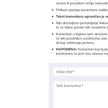
osnovi ili povodom nečije seksualne
Prilikom pisanja komentara vodite
Tekst komentara ograničen je n
Nije dozvoljeno postavljanje link
te će takve poruke biti označene
Komentari u kojima nam skrećete p
će biti prosleđeni urednicima, kao
ali koji zahtevaju proveru.
NAPOMENA:
Komentari koji budu 
komentara, to jest nisu stavovi re