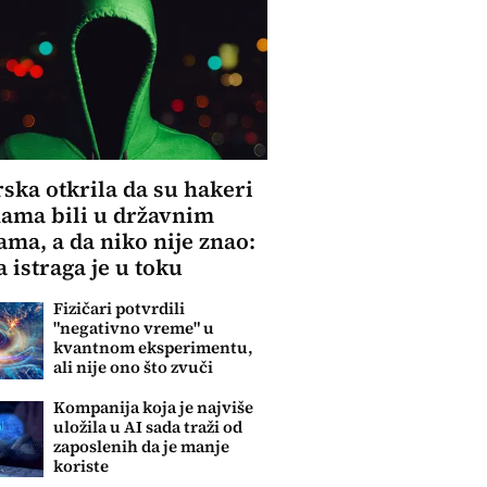
ska otkrila da su hakeri
ama bili u državnim
ma, a da niko nije znao:
a istraga je u toku
Fizičari potvrdili
"negativno vreme" u
kvantnom eksperimentu,
ali nije ono što zvuči
Kompanija koja je najviše
uložila u AI sada traži od
zaposlenih da je manje
koriste