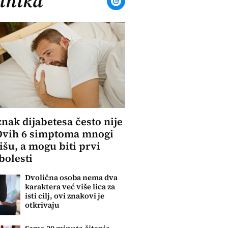
inika
znak dijabetesa često nije
Ovih 6 simptoma mnogi
išu, a mogu biti prvi
bolesti
Dvolična osoba nema dva
karaktera već više lica za
isti cilj, ovi znakovi je
otkrivaju