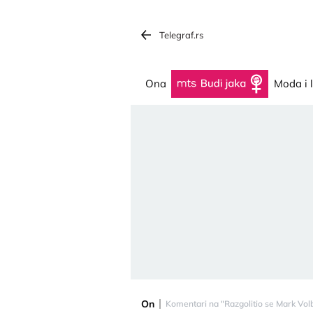
Telegraf.rs
Ona
Budi jaka
Moda i 
On
Komentari na "Razgolitio se Mark Volb