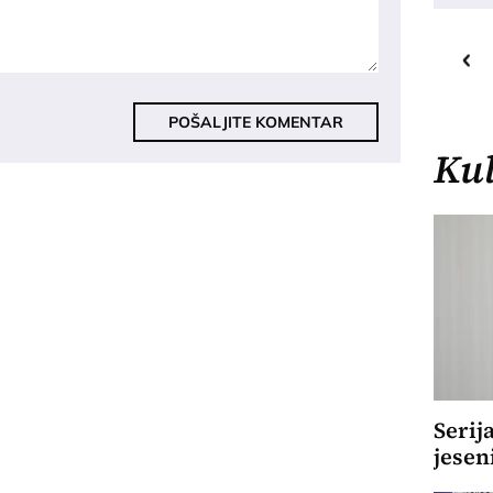
20
C
o
Priština
POŠALJITE KOMENTAR
Kul
Serij
jesen