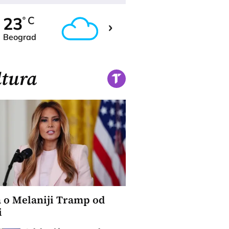
24
23
C
C
o
o
Beograd
Novi Sad
tura
a o Melaniji Tramp od
i