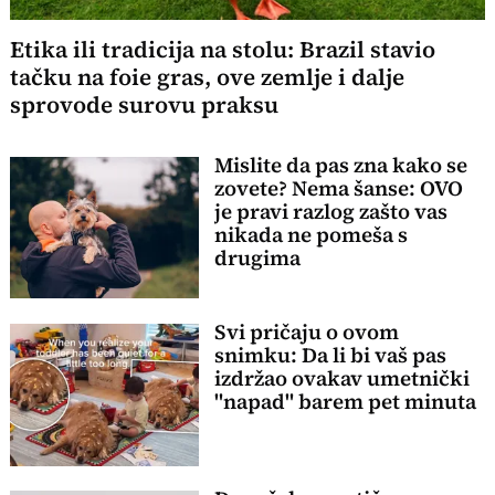
Etika ili tradicija na stolu: Brazil stavio
tačku na foie gras, ove zemlje i dalje
sprovode surovu praksu
Mislite da pas zna kako se
zovete? Nema šanse: OVO
je pravi razlog zašto vas
nikada ne pomeša s
drugima
Svi pričaju o ovom
snimku: Da li bi vaš pas
izdržao ovakav umetnički
"napad" barem pet minuta