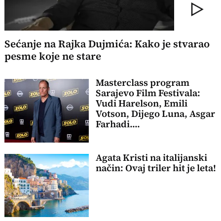
Sećanje na Rajka Dujmića: Kako je stvarao
pesme koje ne stare
Masterclass program
Sarajevo Film Festivala:
Vudi Harelson, Emili
Votson, Dijego Luna, Asgar
Farhadi....
Agata Kristi na italijanski
način: Ovaj triler hit je leta!