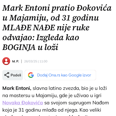
Mark Entoni pratio Đokovića
u Majamiju, od 31 godinu
MLAĐE NAĐE nije ruke
odvajao: Izgleda kao
BOGINJA u loži
M. P.
26/03/25 | 11:00
Podeli
Mark Entoni,
slavna latino zvezda, bio je u loži
na mastersu u Majamiju, gde je uživao u igri
Novaka Đokovića
sa svojom suprugom Nađom
koja je 31 godinu mlađa od njega. Kao veliki