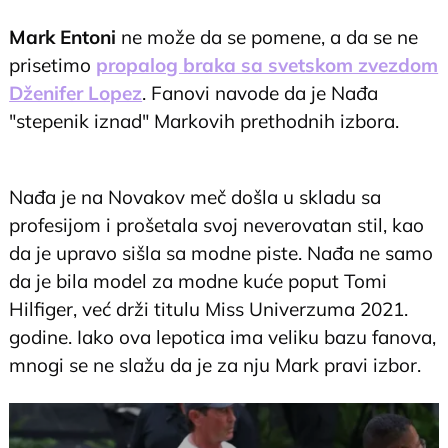
Mark Entoni
ne može da se pomene, a da se ne
prisetimo
propalog braka sa svetskom zvezdom
Dženifer Lopez
. Fanovi navode da je Nađa
"stepenik iznad" Markovih prethodnih izbora.
@miamiopen
@Marc Anthony: certified @Novak Djokovic
fan 🤩
Nađa je na Novakov meč došla u skladu sa
#marcanthony
#novakdjokovic
#miamiopen
#tennis
#miami
♬ original sound - Miami Open
profesijom i prošetala svoj neverovatan stil, kao
da je upravo sišla sa modne piste. Nađa ne samo
da je bila model za modne kuće poput Tomi
Hilfiger, već drži titulu Miss Univerzuma 2021.
godine. Iako ova lepotica ima veliku bazu fanova,
mnogi se ne slažu da je za nju Mark pravi izbor.