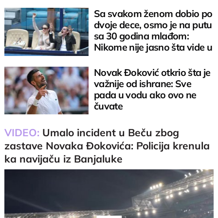
Sa svakom ženom dobio po
dvoje dece, osmo je na putu
sa 30 godina mlađom:
Nikome nije jasno šta vide u
njemu
Novak Đoković otkrio šta je
važnije od ishrane: Sve
pada u vodu ako ovo ne
čuvate
VIDEO:
Umalo incident u Beču zbog
zastave Novaka Đokovića: Policija krenula
ka navijaču iz Banjaluke