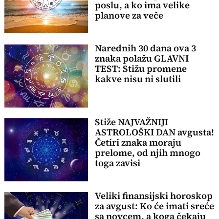
poslu, a ko ima velike
planove za veče
Narednih 30 dana ova 3
znaka polažu GLAVNI
TEST: Stižu promene
kakve nisu ni slutili
Stiže NAJVAŽNIJI
ASTROLOŠKI DAN avgusta!
Četiri znaka moraju
prelome, od njih mnogo
toga zavisi
Veliki finansijski horoskop
za avgust: Ko će imati sreće
sa novcem, a koga čekaju