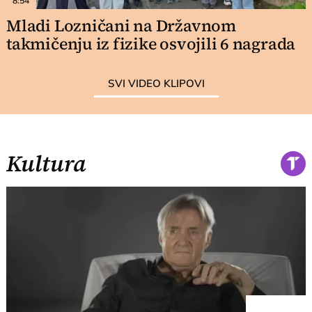
8:54
Mladi Lozničani na Državnom
takmičenju iz fizike osvojili 6 nagrada
SVI VIDEO KLIPOVI
Kultura