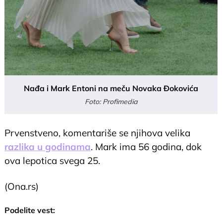
Nađa i Mark Entoni na meču Novaka Đokovića
Foto: Profimedia
Prvenstveno, komentariše se njihova velika
razlika u godinama
. Mark ima 56 godina, dok
ova lepotica svega 25.
(Ona.rs)
Podelite vest: