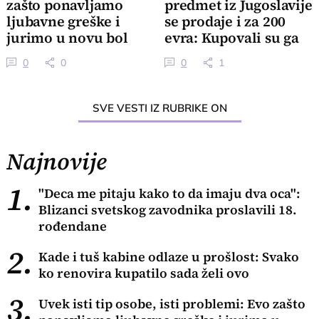
zašto ponavljamo
predmet iz Jugoslavije
ljubavne greške i
se prodaje i za 200
jurimo u novu bol
evra: Kupovali su ga
sa sitniš
0
0
0
1
SVE VESTI IZ RUBRIKE ON
Najnovije
1.
"Deca me pitaju kako to da imaju dva oca":
Blizanci svetskog zavodnika proslavili 18.
rođendane
2.
Kade i tuš kabine odlaze u prošlost: Svako
ko renovira kupatilo sada želi ovo
3.
Uvek isti tip osobe, isti problemi: Evo zašto