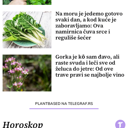
Na moru je jedemo gotovo
svaki dan, a kod kuće je
zaboravljamo: Ova
namirnica čuva srce i
reguliše šećer
Gorka je kȏ sam đavo, ali
raste svuda i leči sve od
želuca do jetre: Od ove
trave pravi se najbolje vino
PLANTBASED NA TELEGRAF.RS
Horoskop