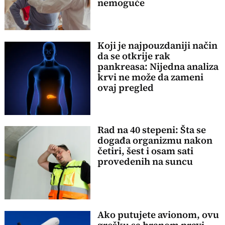
nemoguće
Koji je najpouzdaniji način
da se otkrije rak
pankreasa: Nijedna analiza
krvi ne može da zameni
ovaj pregled
Rad na 40 stepeni: Šta se
događa organizmu nakon
četiri, šest i osam sati
provedenih na suncu
Ako putujete avionom, ovu