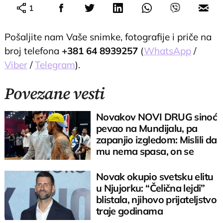
1
Pošaljite nam Vaše snimke, fotografije i priče na
broj telefona
+381 64 8939257
(
WhatsApp
/
Viber
/
Telegram
).
Povezane vesti
Novakov NOVI DRUG sinoć
pevao na Mundijalu, pa
zapanjio izgledom: Mislili da
mu nema spasa, on se
preporodio
Novak okupio svetsku elitu
u Njujorku: “Čelična lejdi”
blistala, njihovo prijateljstvo
traje godinama