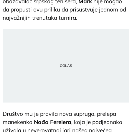
obožavalac srpskog tenisera,
Mark
nije mogao
da propusti ovu priliku da prisustvuje jednom od
najvažnijih trenutaka turnira.
Društvo mu je pravila nova supruga, prelepa
manekenka
Nađa Fereiera
, koja je podjednako
uživala u neverovatnoj igri našeg najvećeg