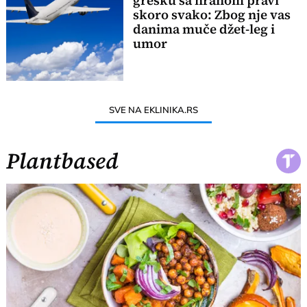
grešku sa hranom pravi
skoro svako: Zbog nje vas
danima muče džet-leg i
umor
SVE NA EKLINIKA.RS
Plantbased