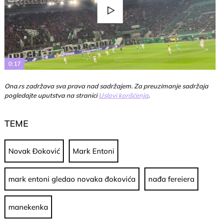
Play
Video
0:17
Ona.rs zadržava sva prava nad sadržajem. Za preuzimanje sadržaja
pogledajte uputstva na stranici
Uslovi korišćenja
.
TEME
Novak Đoković
Mark Entoni
mark entoni gledao novaka đokovića
nađa fereiera
manekenka