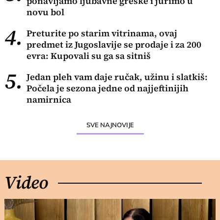
ponavljamo ljubavne greške i jurimo u
novu bol
4.
Preturite po starim vitrinama, ovaj
predmet iz Jugoslavije se prodaje i za 200
evra: Kupovali su ga sa sitniš
5.
Jedan pleh vam daje ručak, užinu i slatkiš:
Počela je sezona jedne od najjeftinijih
namirnica
SVE NAJNOVIJE
Video