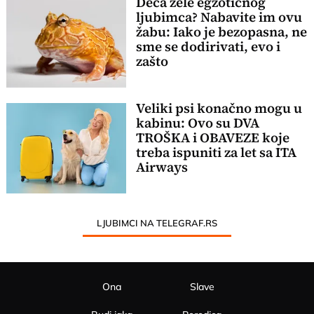
Deca žele egzotičnog
ljubimca? Nabavite im ovu
žabu: Iako je bezopasna, ne
sme se dodirivati, evo i
zašto
Veliki psi konačno mogu u
kabinu: Ovo su DVA
TROŠKA i OBAVEZE koje
treba ispuniti za let sa ITA
Airways
LJUBIMCI NA TELEGRAF.RS
Ona
Slave