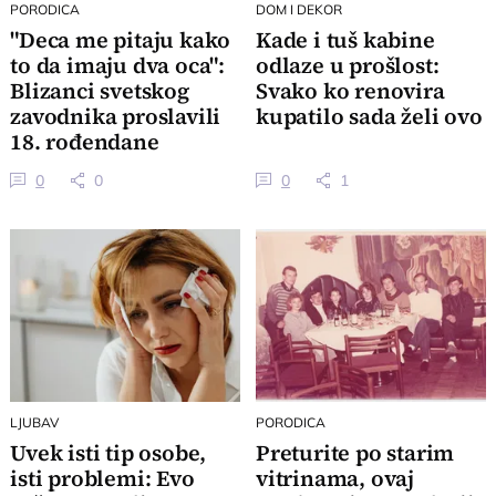
PORODICA
DOM I DEKOR
"Deca me pitaju kako
Kade i tuš kabine
to da imaju dva oca":
odlaze u prošlost:
Blizanci svetskog
Svako ko renovira
zavodnika proslavili
kupatilo sada želi ovo
18. rođendane
0
0
0
1
LJUBAV
PORODICA
Uvek isti tip osobe,
Preturite po starim
isti problemi: Evo
vitrinama, ovaj