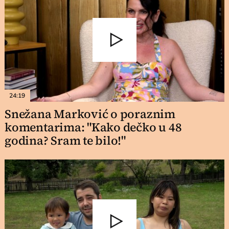
24:19
Snežana Marković o poraznim
komentarima: "Kako dečko u 48
godina? Sram te bilo!"