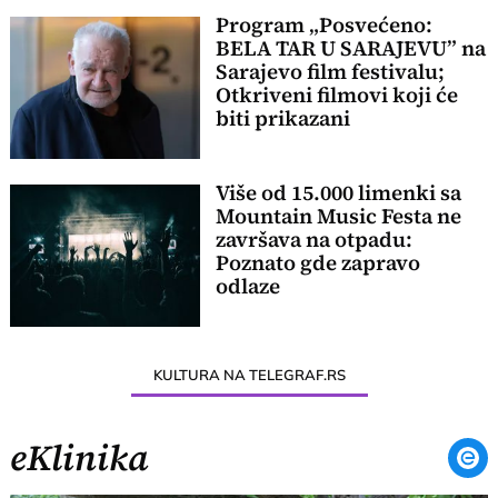
Program „Posvećeno:
BELA TAR U SARAJEVU” na
Sarajevo film festivalu;
Otkriveni filmovi koji će
biti prikazani
Više od 15.000 limenki sa
Mountain Music Festa ne
završava na otpadu:
Poznato gde zapravo
odlaze
KULTURA NA TELEGRAF.RS
eKlinika