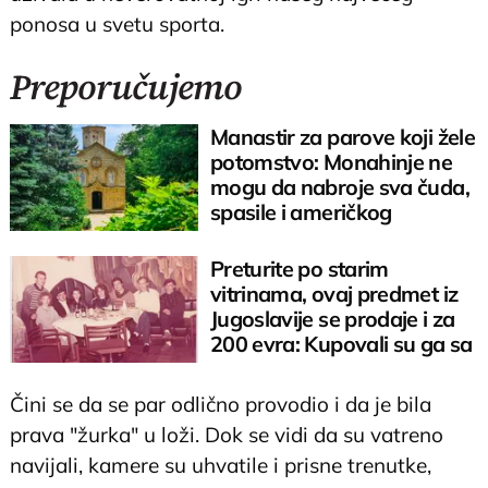
ponosa u svetu sporta.
Preporučujemo
Manastir za parove koji žele
potomstvo: Monahinje ne
mogu da nabroje sva čuda,
spasile i američkog
ambasadora
Preturite po starim
vitrinama, ovaj predmet iz
Jugoslavije se prodaje i za
200 evra: Kupovali su ga sa
sitniš
Čini se da se par odlično provodio i da je bila
prava "žurka" u loži. Dok se vidi da su vatreno
navijali, kamere su uhvatile i prisne trenutke,