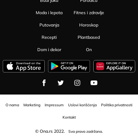
Budi jaka
Porodica
Moda i lepota
Fitnes i zdravlje
Putovanja
Horoskop
Recepti
Plantbased
Dom i dekor
On
O nama
Marketing
Impressum
Uslovi korišćenja
Politika privatnosti
Kontakt
© Ona.rs 2022.
Sva prava zadržana.