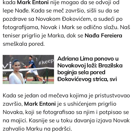
kada
Mark Entoni
nije mogao da se odvoji od
lepe Nađe. Kada se meč završio, sišli su da se
pozdrave sa Novakom Đokovićem, a sudeći po
fotografijama, Novak i Mark se odlično slažu. Naš
teniser prigrlio je Marka, dok se
Nađa Fereiera
smeškala pored.
Adriana Lima ponovo u
Novakovoj loži: Brazilska
boginja sela pored
Đokovićevog strica, svi
gledali samo u nju
Kada se jedan od mečeva kojima je pristustvovao
završio,
Mark Entoni
je s ushićenjem prigrlio
Novaka, koji se fotografisao sa njim i potpisao se
na majici. Kasnije se u toku davanja izjava Novak
zahvalio Marku na podršci.