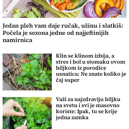
Jedan pleh vam daje ručak, užinu i slatkiš:
Počela je sezona jedne od najjeftinijih
namirnica
Klin se klinom izbija, a
stres i bol u stomaku ovom
biljkom iz porodice
usnatica: Ne znate koliko je
čaj super
Važi za najzdraviju biljku
na svetu i svi je masovno
koriste: Ipak, tu se krije
jedna zamka