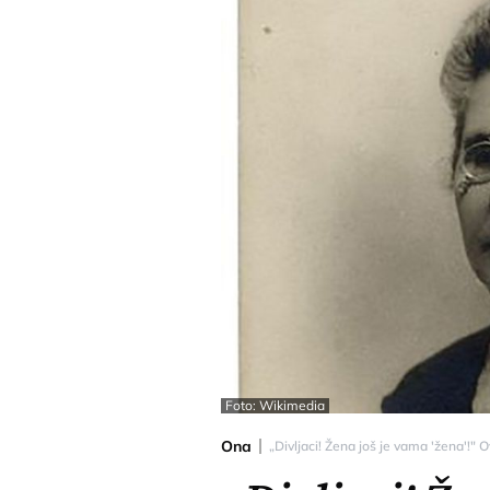
Foto: Wikimedia
Ona
„Divljaci! Žena još je vama 'žena'!" 