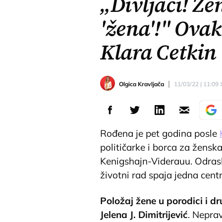
„Divljaci! Že
'žena'!" Ovak
Klara Cetkin
Olgica Kravljača
11/03/22 | 11:09
Rođena je pet godina posle
političarke i borca za žensk
Kenigshajn-Viderauu. Odrasle
životni rad spaja jedna cent
Položaj žene u porodici i dr
Jelena J. Dimitrijević
. Nepra