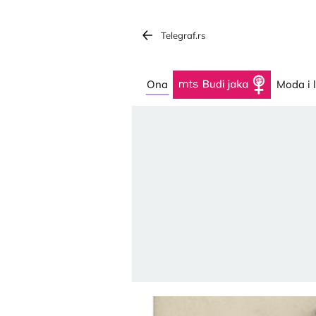
Telegraf.rs
Ona
Budi jaka
Moda i 