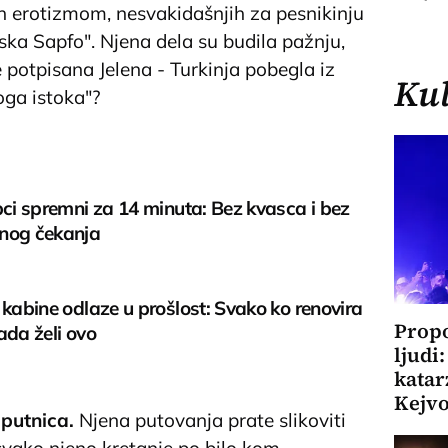
 erotizmom, nesvakidašnjih za pesnikinju
Priština
pska Sapfo". Njena dela su budila pažnju,
e potpisana Jelena - Turkinja pobegla iz
Kul
oga istoka"?
pci spremni za 14 minuta: Bez kvasca i bez
nog čekanja
 kabine odlaze u prošlost: Svako ko renovira
Propo
ada želi ovo
ljudi
katar
Kejv
 putnica.
Njena putovanja prate slikoviti
a svako njeno kretanje po bilo kom