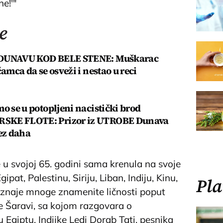
ne!'"
e
DUNAVU KOD BELE STENE: Muškarac
čamca da se osveži i nestao u reci
o se u potopljeni nacistički brod
KE FLOTE: Prizor iz UTROBE Dunava
bez daha
e u svojoj 65. godini sama krenula na svoje
pat, Palestinu, Siriju, Liban, Indiju, Kinu,
Pla
oznaje mnoge znamenite ličnosti poput
e Šaravi, sa kojom razgovara o
 Egiptu, Indijke Ledi Dorab Tati, pesnika