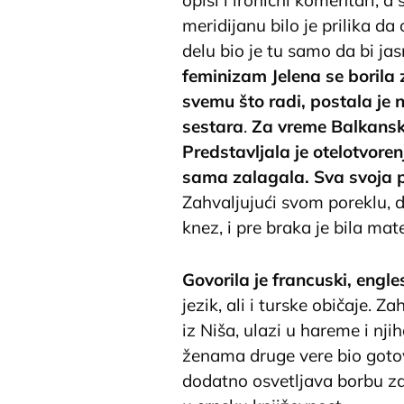
meridijanu bilo je prilika d
delu bio je tu samo da bi jas
feminizam Jelena se borila z
svemu što radi, postala je
sestara
.
Za vreme Balkansko
Predstavljala je otelotvoren
sama zalagala. Sva svoja p
Zahvaljujući svom poreklu, d
knez, i pre braka je bila ma
Govorila je francuski, englesk
jezik, ali i turske običaje.
iz Niša, ulazi u hareme i nji
ženama druge vere bio goto
dodatno osvetljava borbu za