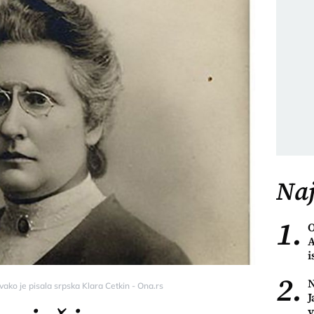
Naj
1.
O
A
i
2.
N
Ovako je pisala srpska Klara Cetkin - Ona.rs
J
v