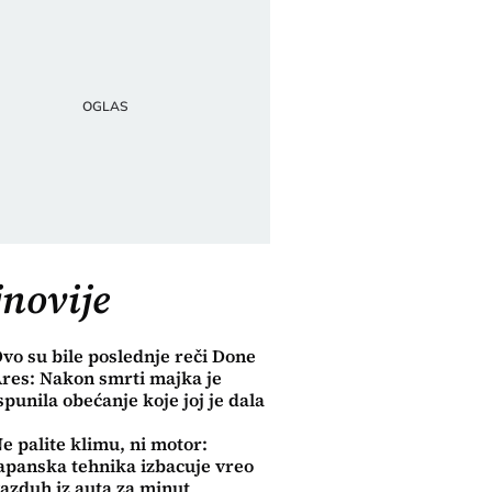
novije
vo su bile poslednje reči Done
res: Nakon smrti majka je
spunila obećanje koje joj je dala
e palite klimu, ni motor:
apanska tehnika izbacuje vreo
azduh iz auta za minut