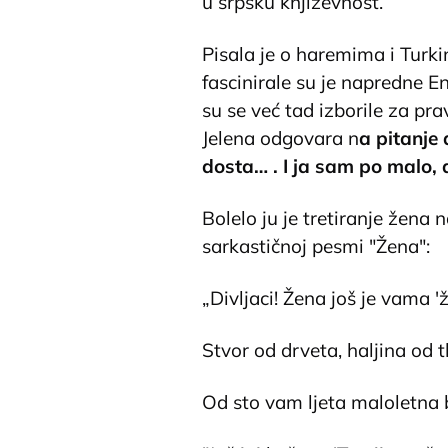
u srpsku književnost.
Pisala je o haremima i Turkin
fascinirale su je napredne E
su se već tad izborile za pr
Jelena odgovara n
a pitanje 
dosta… . I ja sam po malo, 
Bolelo ju je tretiranje žena
sarkastičnoj pesmi "Žena":
„Divljaci! Žena još je vama 'ž
Stvor od drveta, haljina od t
Od sto vam ljeta maloletna b