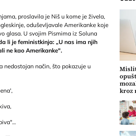
jama, proslavila je Niš u kome je živela,
ngleskinje, oduševljavale Amerikanke koje
avo glasa. U svojim Pismima iz Soluna
da li je feministkinja: „U nas ima njih
ali ne kao Amerikanke".
 na nedostojan način, što pokazuje u
Misli
opušt
mozak
kroz 
ena',
kiva,
iva"...