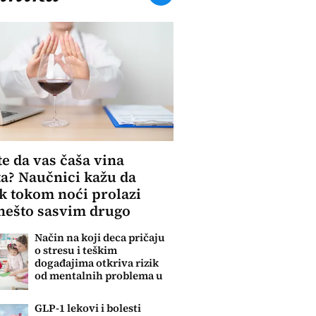
te da vas čaša vina
a? Naučnici kažu da
 tokom noći prolazi
nešto sasvim drugo
Način na koji deca pričaju
o stresu i teškim
događajima otkriva rizik
od mentalnih problema u
budućnosti
GLP-1 lekovi i bolesti