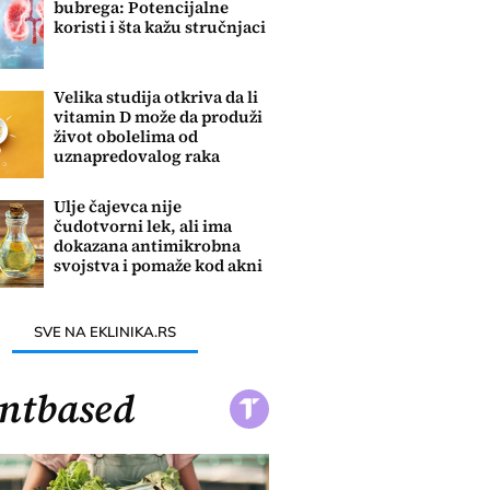
bubrega: Potencijalne
koristi i šta kažu stručnjaci
Velika studija otkriva da li
vitamin D može da produži
život obolelima od
uznapredovalog raka
debelog creva
Ulje čajevca nije
čudotvorni lek, ali ima
dokazana antimikrobna
svojstva i pomaže kod akni
i gljivica
SVE NA EKLINIKA.RS
ntbased