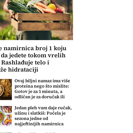
e namirnica broj 1 koju
 da jedete tokom vrelih
 Rashlađuje telo i
e hidrataciji
Ovaj biljni namaz ima više
proteina nego što mislite:
Gotov je za 5 minuta, a
odličan je za doručak ili
večeru
Jedan pleh vam daje ručak,
užinu i slatkiš: Počela je
sezona jedne od
najjeftinijih namirnica