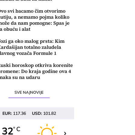
vo svi bacamo čim otvorimo
utiju, a nemamo pojma koliko
ože da nam pomogne: Spas je
a obuću i alat
ozi ga oko malog prsta: Kim
ardašijan totalno zaludela
lavnog vozača Formule 1
uski horoskop otkriva korenite
romene: Do kraja godine ova 4
naka su na udaru
SVE NAJNOVIJE
EUR:
117.36
USD:
101.82
32
32
C
C
o
o