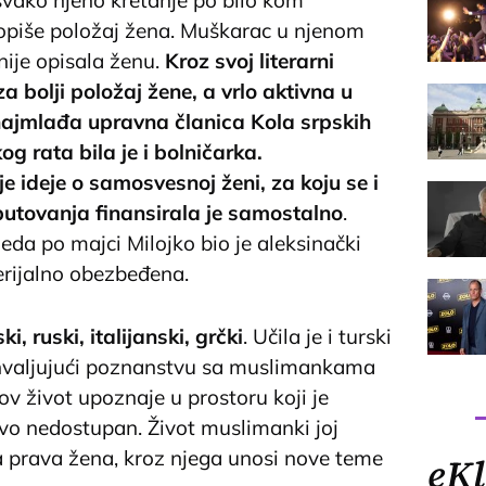
a opiše položaj žena. Muškarac u njenom
nije opisala ženu.
Kroz svoj literarni
a bolji položaj žene, a vrlo aktivna u
 najmlađa upravna članica Kola srpskih
g rata bila je i bolničarka.
je ideje o samosvesnoj ženi, za koju se i
utovanja finansirala je samostalno
.
eda po majci Milojko bio je aleksinački
terijalno obezbeđena.
i, ruski, italijanski, grčki
. Učila je i turski
 Zahvaljujući poznanstvu sa muslimankama
hov život upoznaje u prostoru koji je
vo nedostupan. Život muslimanki joj
 prava žena, kroz njega unosi nove teme
eKl