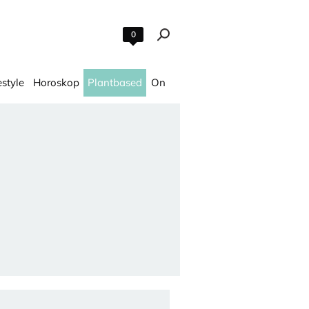
0
estyle
Horoskop
Plantbased
On