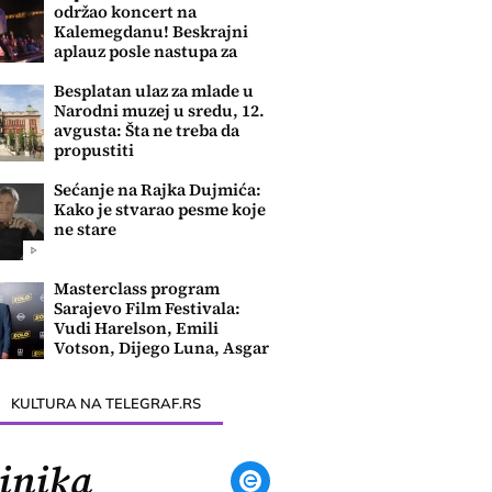
održao koncert na
Kalemegdanu! Beskrajni
aplauz posle nastupa za
sećanje
Besplatan ulaz za mlade u
Narodni muzej u sredu, 12.
avgusta: Šta ne treba da
propustiti
Sećanje na Rajka Dujmića:
Kako je stvarao pesme koje
ne stare
Masterclass program
Sarajevo Film Festivala:
Vudi Harelson, Emili
Votson, Dijego Luna, Asgar
Farhadi....
KULTURA NA TELEGRAF.RS
inika