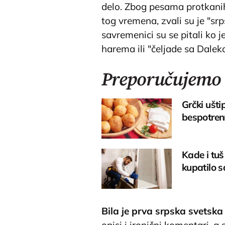
delo. Zbog pesama protkanih
tog vremena, zvali su je "sr
savremenici su se pitali ko j
harema ili "čeljade sa Dalek
Preporučujemo
Grčki ušti
bespotren
Kade i tuš
kupatilo s
Bila je prva srpska svetska
opisi i ironični komentari, 