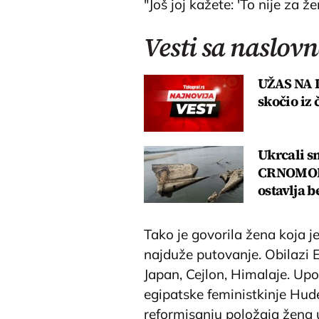
"Još joj kažete: 'To nije za že
Vesti sa naslovn
UŽAS NA 
skočio iz 
Ukrcali sm
CRNOMORS
ostavlja 
Tako je govorila žena koja j
najduže putovanje. Obilazi Egi
Japan, Cejlon, Himalaje. Up
egipatske feministkinje Hud
reformisanju položaja žena u