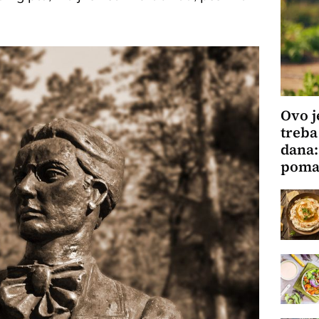
Ovo j
treba
dana:
pomaž