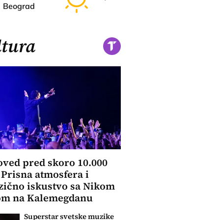
Beograd
Novi Sad
tura
ved pred skoro 10.000
: Prisna atmosfera i
zično iskustvo sa Nikom
om na Kalemegdanu
Superstar svetske muzike