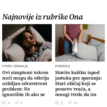
Najnovije iz rubrike Ona
FITNES I ZDRAVLJE
PORODICA
Ovi simptomi tokom
Stavite kašiku ispod
noći mogu da otkriju
jastuka pre spavanja:
ozbiljan zdravstveni
Stari običaj koji se
problem: Ne
ponovo vraća, a
ignorišite ih ako se
mnogi tvrde da im
često ponavljaju
pomaže
0
0
0
16