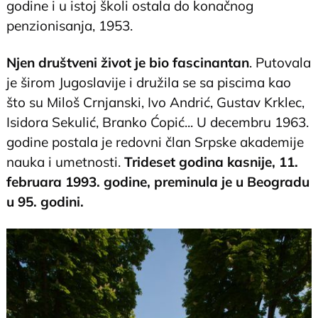
godine i u istoj školi ostala do konačnog
penzionisanja, 1953.
Njen društveni život je bio fascinantan
. Putovala
je širom Jugoslavije i družila se sa piscima kao
što su Miloš Crnjanski, Ivo Andrić, Gustav Krklec,
Isidora Sekulić, Branko Ćopić... U decembru 1963.
godine postala je redovni član Srpske akademije
nauka i umetnosti.
Trideset godina kasnije, 11.
februara 1993. godine, preminula je u Beogradu
u 95. godini.