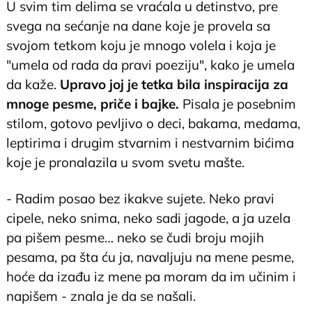
U svim tim delima se vraćala u detinstvo, pre
svega na sećanje na dane koje je provela sa
svojom tetkom koju je mnogo volela i koja je
"umela od rada da pravi poeziju", kako je umela
da kaže.
Upravo joj je tetka bila inspiracija za
mnoge pesme, priče i bajke.
Pisala je posebnim
stilom, gotovo pevljivo o deci, bakama, medama,
leptirima i drugim stvarnim i nestvarnim bićima
koje je pronalazila u svom svetu mašte.
- Radim posao bez ikakve sujete. Neko pravi
cipele, neko snima, neko sadi jagode, a ja uzela
pa pišem pesme… neko se čudi broju mojih
pesama, pa šta ću ja, navaljuju na mene pesme,
hoće da izađu iz mene pa moram da im učinim i
napišem - znala je da se našali.