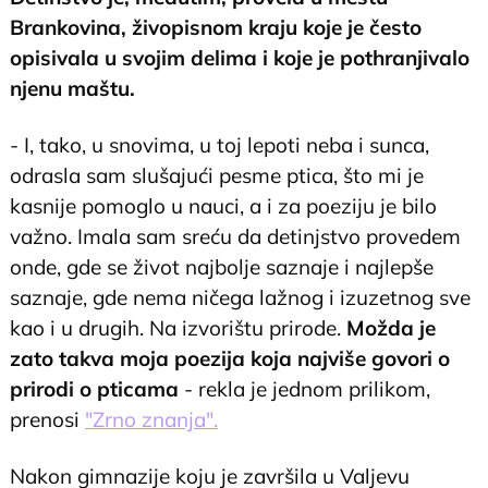
Brankovina, živopisnom kraju koje je često
opisivala u svojim delima i koje je pothranjivalo
njenu maštu.
- I, tako, u snovima, u toj lepoti neba i sunca,
odrasla sam slušajući pesme ptica, što mi je
kasnije pomoglo u nauci, a i za poeziju je bilo
važno. Imala sam sreću da detinjstvo provedem
onde, gde se život najbolje saznaje i najlepše
saznaje, gde nema ničega lažnog i izuzetnog sve
kao i u drugih. Na izvorištu prirode.
Možda je
zato takva moja poezija koja najviše govori o
prirodi o pticama
- rekla je jednom prilikom,
prenosi
"Zrno znanja".
Nakon gimnazije koju je završila u Valjevu