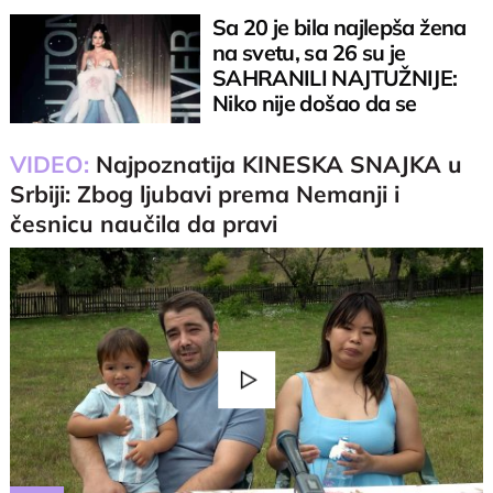
Sa 20 je bila najlepša žena
na svetu, sa 26 su je
SAHRANILI NAJTUŽNIJE:
Niko nije došao da se
oprosti
VIDEO:
Najpoznatija KINESKA SNAJKA u
Srbiji: Zbog ljubavi prema Nemanji i
česnicu naučila da pravi
Play
Video