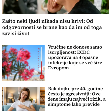
Zašto neki ljudi nikada nisu krivi: Od
odgovornosti se brane kao da im od toga
zavisi život
Vrućine ne donose samo
iscrpljenost: ECDC
upozorava na 4 opasne
infekcije koje se već šire
Evropom
Rak dojke pre 40. godine
često je agresivniji: Ove
žene imaju najveći rizik, a
simptome lako previde