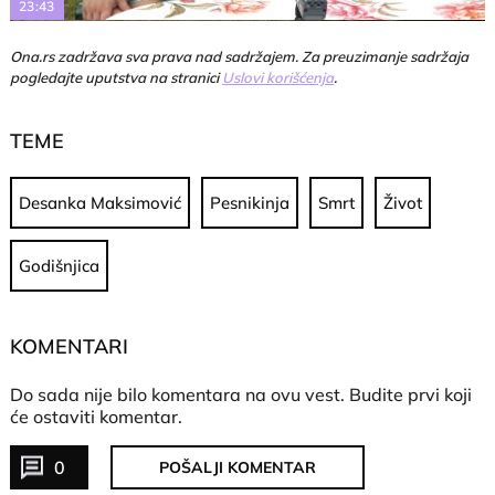
23:43
Ona.rs zadržava sva prava nad sadržajem. Za preuzimanje sadržaja
pogledajte uputstva na stranici
Uslovi korišćenja
.
TEME
Desanka Maksimović
Pesnikinja
Smrt
Život
Godišnjica
KOMENTARI
Do sada nije bilo komentara na ovu vest.
Budite prvi koji
će ostaviti komentar.
0
POŠALJI KOMENTAR