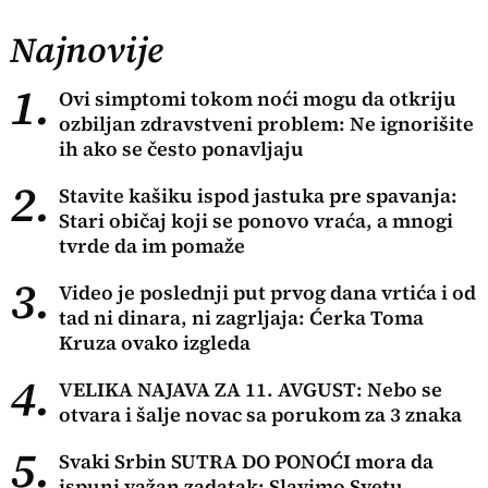
Najnovije
1.
Ovi simptomi tokom noći mogu da otkriju
ozbiljan zdravstveni problem: Ne ignorišite
ih ako se često ponavljaju
2.
Stavite kašiku ispod jastuka pre spavanja:
Stari običaj koji se ponovo vraća, a mnogi
tvrde da im pomaže
3.
Video je poslednji put prvog dana vrtića i od
tad ni dinara, ni zagrljaja: Ćerka Toma
Kruza ovako izgleda
4.
VELIKA NAJAVA ZA 11. AVGUST: Nebo se
otvara i šalje novac sa porukom za 3 znaka
5.
Svaki Srbin SUTRA DO PONOĆI mora da
ispuni važan zadatak: Slavimo Svetu