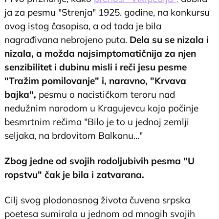
ja za pesmu "Strenja" 1925. godine, na konkursu
ovog istog časopisa, a od tada je bila
nagrađivana nebrojeno puta.
Dela su se nizala i
nizala, a možda najsimptomatičnija za njen
senzibilitet i dubinu misli i reči jesu pesme
"Tražim pomilovanje" i, naravno, "Krvava
bajka",
pesmu o nacističkom teroru nad
nedužnim narodom u Kragujevcu koja počinje
besmrtnim rečima "Bilo je to u jednoj zemlji
seljaka, na brdovitom Balkanu..."
Zbog jedne od svojih rodoljubivih pesma "U
ropstvu" čak je bila i zatvarana.
Cilj svog plodonosnog života čuvena srpska
poetesa sumirala u jednom od mnogih svojih