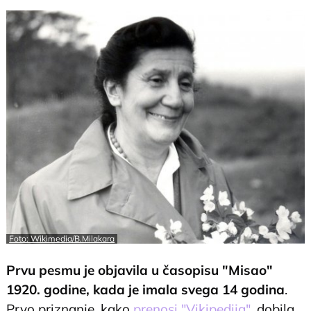
Foto: Wikimedia/B.Milakara
Prvu pesmu je objavila u časopisu "Misao"
1920. godine, kada je imala svega 14 godina
.
Prvo priznanje, kako
prenosi "Vikipedija",
dobila