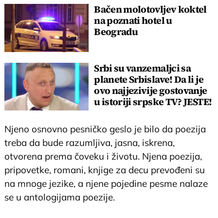
Bačen molotovljev koktel
na poznati hotel u
Beogradu
Srbi su vanzemaljci sa
planete Srbislave! Da li je
ovo najjezivije gostovanje
u istoriji srpske TV? JESTE!
Njeno osnovno pesničko geslo je bilo da poezija
treba da bude razumljiva, jasna, iskrena,
otvorena prema čoveku i životu. Njena poezija,
pripovetke, romani, knjige za decu prevođeni su
na mnoge jezike, a njene pojedine pesme nalaze
se u antologijama poezije.