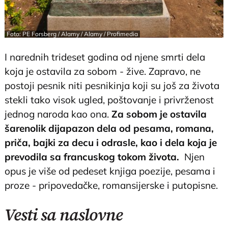
Foto: PE Forsberg / Alamy / Alamy / Profimedia
I narednih trideset godina od njene smrti dela
koja je ostavila za sobom - žive. Zapravo, ne
postoji pesnik niti pesnikinja koji su još za života
stekli tako visok ugled, poštovanje i privrženost
jednog naroda kao ona.
Za sobom je ostavila
šarenolik dijapazon dela od pesama, romana,
priča, bajki za decu i odrasle, kao i dela koja je
prevodila sa francuskog tokom života.
Njen
opus je više od pedeset knjiga poezije, pesama i
proze - pripovedačke, romansijerske i putopisne.
Vesti sa naslovne