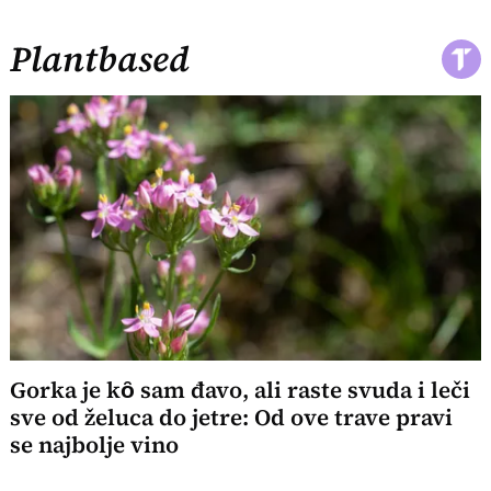
Plantbased
Gorka je kȏ sam đavo, ali raste svuda i leči
sve od želuca do jetre: Od ove trave pravi
se najbolje vino