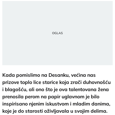
Kada pomislimo na Desanku, većina nas
prizove toplo lice starice koja zrači duhovnošću
i blagošću, ali ono što je ova talentovana žena
prenosila perom na papir uglavnom je bilo
inspirisano njenim iskustvom i mladim danima,
koje je do starosti oživljavala u svojim delima.