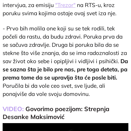
intervjua, za emisiju
"Trezor"
na RTS-u, kroz
poruku svima kojima ostaje ovaj svet iza nje.
- Prvo bih molila one koji su se tek rodili, tek
počeli da rastu, da budu zdravi. Poruka prva da
se sačuva zdravlje. Druga bi poruka bila da se
stekne što više znanja, da se ima radoznalosti za
sav život oko sebe i opipljivi i vidljivi i psihički.
Da
se sazna šta je bilo pre nas, pre toga deteta, pa
prema tome da se upravlja šta će posle biti.
Poručila bi da vole ceo svet, sve ljude, ali
ponajviše da vole svoju domovinu.
VIDEO:
Govorimo poezijom: Strepnja
Desanke Maksimović