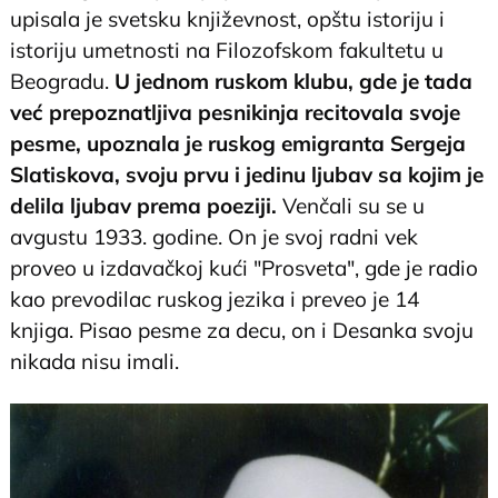
upisala je svetsku književnost, opštu istoriju i
istoriju umetnosti na Filozofskom fakultetu u
Beogradu.
U jednom ruskom klubu, gde je tada
već prepoznatljiva pesnikinja recitovala svoje
pesme, upoznala je ruskog emigranta Sergeja
Slatiskova, svoju prvu i jedinu ljubav sa kojim je
delila ljubav prema poeziji.
Venčali su se u
avgustu 1933. godine. On je svoj radni vek
proveo u izdavačkoj kući "Prosveta", gde je radio
kao prevodilac ruskog jezika i preveo je 14
knjiga. Pisao pesme za decu, on i Desanka svoju
nikada nisu imali.