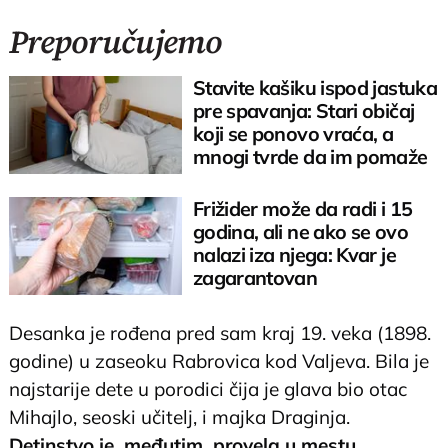
Preporučujemo
Stavite kašiku ispod jastuka
pre spavanja: Stari običaj
koji se ponovo vraća, a
mnogi tvrde da im pomaže
Frižider može da radi i 15
godina, ali ne ako se ovo
nalazi iza njega: Kvar je
zagarantovan
Desanka je rođena pred sam kraj 19. veka (1898.
godine) u zaseoku Rabrovica kod Valjeva. Bila je
najstarije dete u porodici čija je glava bio otac
Mihajlo, seoski učitelj, i majka Draginja.
Detinstvo je, međutim, provela u mestu