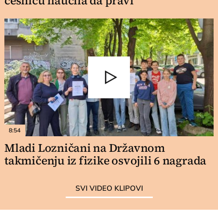
česnicu naučila da pravi
8:54
Mladi Lozničani na Državnom
takmičenju iz fizike osvojili 6 nagrada
SVI VIDEO KLIPOVI