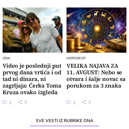
ONA
HOROSKOP
Video je poslednji put
VELIKA NAJAVA ZA
prvog dana vrtića i od
11. AVGUST: Nebo se
tad ni dinara, ni
otvara i šalje novac sa
zagrljaja: Ćerka Toma
porukom za 3 znaka
Kruza ovako izgleda
0
0
0
0
SVE VESTI IZ RUBRIKE ONA