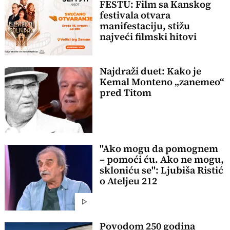
FESTU: Film sa Kanskog
festivala otvara
manifestaciju, stižu
najveći filmski hitovi
Najdraži duet: Kako je
Kemal Monteno „zanemeo“
pred Titom
"Ako mogu da pomognem
– pomoći ću. Ako ne mogu,
skloniću se": Ljubiša Ristić
o Ateljeu 212
Povodom 250 godina