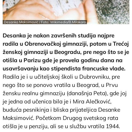
Desanka Maksimović / Foto: Wikimedia/B.Milakara
Desanka je nakon završenih studija najpre
radila u Obrenovačkoj gimnaziji, potom u Trećoj
ženskoj gimnaziji u Beogradu, pre nego što se je
otišla u Parizu gde je provela godinu dana na
usavršavanju kao stipendista francuske vlade.
Radila je i u učiteljskoj školi u Dubrovniku, pre
nego što se ponovo vratila u Beograd, u Prvu
žensku realnu gimnaziju (današnja Peta), gde joj
je jedna od učenica bila je i Mira Alečković,
buduća pesnikinja i bliska prijateljica Desanke
Maksimović. Početkom Drugog svetskog rata
otišla je u penziju, ali se u službu vratila 1944.