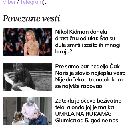
Viber
/
Telegram
).
Povezane vesti
Nikol Kidman donela
drastičnu odluku: Šta su
dule smrti i zašto ih mnogi
biraju?
Pre samo par nedelja Čak
Noris je slavio najlepšu vest:
Nije dočekao trenutak kom
se najviše radovao
Zatekla je očevo beživotno
telo, a onda joj je majka
UMRLA NA RUKAMA:
Glumica od 5. godine nosi
tugu u grudima