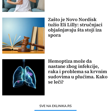
Zašto je Novo Nordisk
tužio Eli Lilly: stručnjaci
objašnjavaju šta stoji iza
spora
Hemoptiza može da
nastane zbog infekcije,
raka i problema sa krvnim
sudovima u plućima. Kako
se leči?
SVE NA EKLINIKA.RS