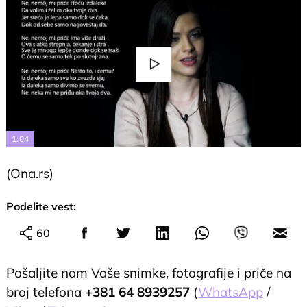
Play
Video
1:04
(Ona.rs)
Podelite vest:
60
Pošaljite nam Vaše snimke, fotografije i priče na
broj telefona
+381 64 8939257
(
WhatsApp
/