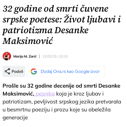
32 godine od smrti čuvene
srpske poetese: Život ljubavi i
patriotizma Desanke
Maksimović
Marija M. Zarić
11/02/25 | 10:10
Podeli
Prošle su 32 godine decenije od smrti Desanke
Maksimović,
pesnika
koja je kroz ljubav i
patriotizam, pevljivost srpskog jezika pretvarala
u besmrtnu poeziju i prozu koje su obeležila
generacije