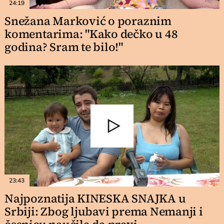
24:19
Snežana Marković o poraznim
komentarima: "Kako dečko u 48
godina? Sram te bilo!"
23:43
Najpoznatija KINESKA SNAJKA u
Srbiji: Zbog ljubavi prema Nemanji i