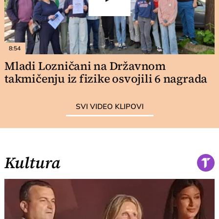
8:54
Mladi Lozničani na Državnom
takmičenju iz fizike osvojili 6 nagrada
SVI VIDEO KLIPOVI
Kultura