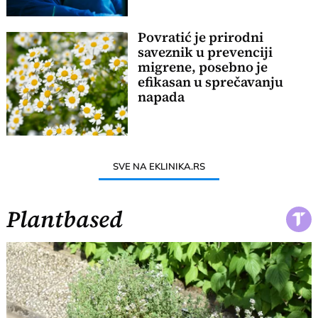
Povratić je prirodni
saveznik u prevenciji
migrene, posebno je
efikasan u sprečavanju
napada
SVE NA EKLINIKA.RS
Plantbased