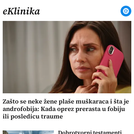
eKlinika
Zašto se neke žene plaše muškaraca i šta je
androfobija: Kada oprez prerasta u fobiju
ili posledicu traume
Dobrotvorni testamenti