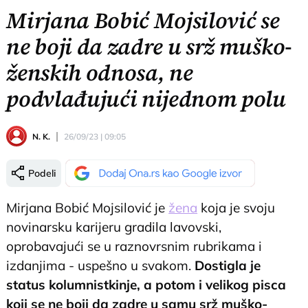
Mirjana Bobić Mojsilović se
ne boji da zadre u srž muško-
ženskih odnosa, ne
podvlađujući nijednom polu
N. K.
26/09/23 | 09:05
Podeli
Mirjana Bobić Mojsilović je
žena
koja je svoju
novinarsku karijeru gradila lavovski,
oprobavajući se u raznovrsnim rubrikama i
izdanjima - uspešno u svakom.
Dostigla je
status kolumnistkinje, a potom i velikog pisca
koji se ne boji da zadre u samu srž muško-