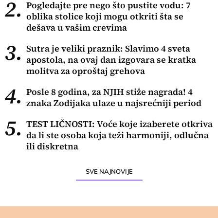
2.
Pogledajte pre nego što pustite vodu: 7
oblika stolice koji mogu otkriti šta se
dešava u vašim crevima
3.
Sutra je veliki praznik: Slavimo 4 sveta
apostola, na ovaj dan izgovara se kratka
molitva za oproštaj grehova
4.
Posle 8 godina, za NJIH stiže nagrada! 4
znaka Zodijaka ulaze u najsrećniji period
5.
TEST LIČNOSTI: Voće koje izaberete otkriva
da li ste osoba koja teži harmoniji, odlučna
ili diskretna
SVE NAJNOVIJE