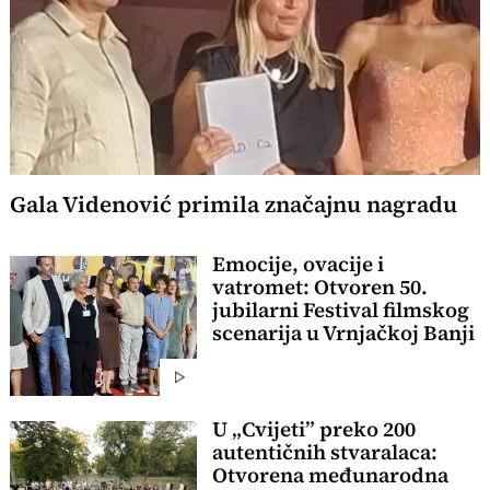
Gala Videnović primila značajnu nagradu
Emocije, ovacije i
vatromet: Otvoren 50.
jubilarni Festival filmskog
scenarija u Vrnjačkoj Banji
U „Cvijeti” preko 200
autentičnih stvaralaca:
Otvorena međunarodna