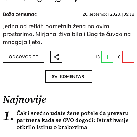
Boža zemunac
26. septembar 2023. | 09:18
Jedna od retkih pametnih žena na ovim
prostorima. Mirjana, živa bila i Bog te čuvao na
mnogaja ljeta.
ODGOVORITE
13
0
SVI KOMENTARI
Najnovije
1.
Čak i srećno udate žene požele da prevaru
partnera kada se OVO dogodi: Istraživanje
otkrilo istinu o brakovima