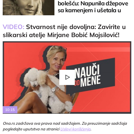
bolešću: Napunila džepove
sa kamenjem i ušetala u
reku
VIDEO:
Stvarnost nije dovoljna: Zavirite u
slikarski atelje Mirjane Bobić Mojsilović!
Play
Video
10:15
Ona.rs zadržava sva prava nad sadržajem. Za preuzimanje sadržaja
pogledajte uputstva na stranici
Uslovi korišćenja
.