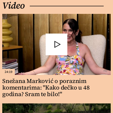
Video
24:19
Snežana Marković o poraznim
komentarima: "Kako dečko u 48
godina? Sram te bilo!"