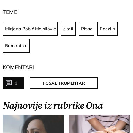
TEME
Mirjana Bobić Mojsilović
citati
Pisac
Poezija
Romantika
KOMENTARI
1
POŠALJI KOMENTAR
Najnovije iz rubrike Ona