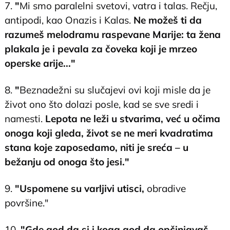
7.
"
Mi smo paralelni svetovi, vatra i talas. Rečju,
antipodi, kao Onazis i Kalas.
Ne možeš ti da
razumeš melodramu raspevane Marije: ta žena
plakala je i pevala za čoveka koji je mrzeo
operske arije..."
8.
"
Beznadežni su slučajevi ovi koji misle da je
život ono što dolazi posle, kad se sve sredi i
namesti.
Lepota ne leži u stvarima, već u očima
onoga koji gleda, život se ne meri kvadratima
stana koje zaposedamo, niti je sreća – u
bežanju od onoga što jesi."
9.
"Uspomene su varljivi utisci,
obradive
površine."
10.
"Gde god da si i koga god da opčinjavaš