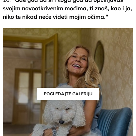
svojim novootkrivenim moćima, ti znaš, kao i ja,
niko te nikad neće videti mojim očima."
POGLEDAJTE GALERIJU