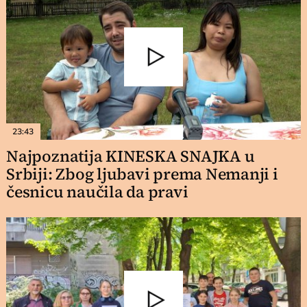
23:43
Najpoznatija KINESKA SNAJKA u
Srbiji: Zbog ljubavi prema Nemanji i
česnicu naučila da pravi