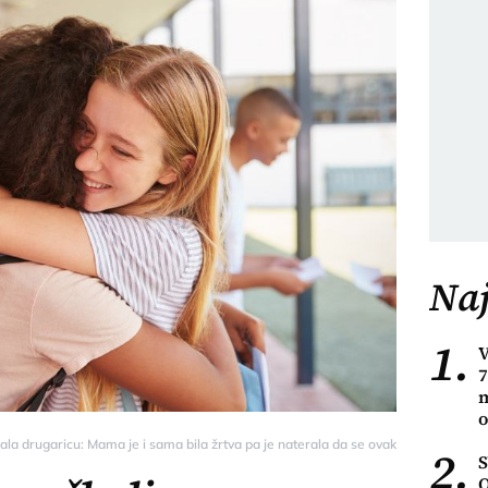
Naj
1.
7
m
o
rala drugaricu: Mama je i sama bila žrtva pa je naterala da se ovako izvini - Ona.r
2.
O