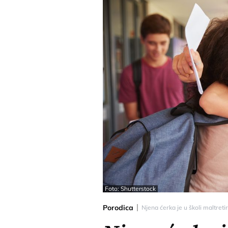
Foto: Shutterstock
Porodica
Njena ćerka je u školi maltreti