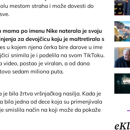
školu mestom straha i može dovesti do
sve.
a mama po imenu Nike naterala je svoju
njenja za devojčicu koju je maltretirala s
ces u kojem njena ćerka bire darove u ime
jčici snimila je i podelila na svom TikToku.
 video, postao je viralan, a od dana
otovo sedam miliona puta.
ids that you never know what a person is going
ave to deal with everyday. You are to always
 je bila žrtva vršnjačkog nasilja. Kada je
 you treat someone can impact their mental
a bila jedna od dece koja su primenjivala
y that but everything you have can be taken
i je smislila način na koji može da pokaže
 it! Humble yourself! ❤️
#fyp
#fy
#humble
e
#forgiveness
#trending
#teachthemyoung
eKl
Numbers / Ten Toes - Chris Brown