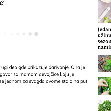
e
e prst pred okom: Nevreme pogodilo ovaj
e, kiša napravila pometnju na auto-putu
Jedan
užinu
surovo napadnuta na Voždovcu: Devojčice
sezon
orile, tukle i otele ranac, a onda obrt
nami
drugi deo gde prikazuje darivanje. Ona je
zgovor sa mamom devojčice koju je
 se jednom za svagda ovome stalo na put.
he love and support you all have shown! The little
and her mom was as well. My daughter
 promised to never hurt anyone else again ❤️
m
#humble
#bullyfreezone
#nobullies