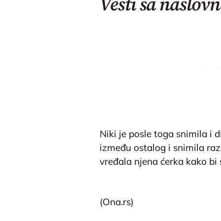
Vesti sa naslovn
Ne vidi s
deo Srbij
Ruskinja 
(15) je ob
Niki je posle toga snimila i 
između ostalog i snimila ra
vređala njena ćerka kako bi
@afrolatina93
I appreciate all t
girl was so happy and grateful 
(Ona.rs)
understands her wrong doing and
👏🏾👏🏾
#fyp
#fy
#millennialmo