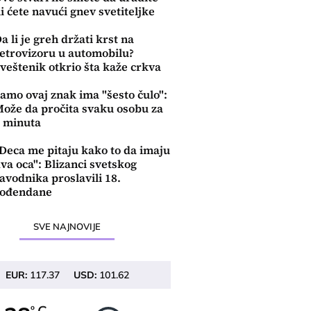
li ćete navući gnev svetiteljke
a li je greh držati krst na
etrovizoru u automobilu?
veštenik otkrio šta kaže crkva
amo ovaj znak ima "šesto čulo":
ože da pročita svaku osobu za
 minuta
Deca me pitaju kako to da imaju
va oca": Blizanci svetskog
avodnika proslavili 18.
rođendane
SVE NAJNOVIJE
EUR:
117.37
USD:
101.62
o
o