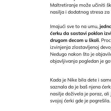
Maltretiranje može učiniti 
nasilja i dodatnog stresa za 
Imajući sve to na umu,
jedn
ćerku da sastavi poklon izvi
drugom decom u školi
. Pro
izvinjenja zlostavljenoj devo
Nedugo nakon što je objavila
objavljivanja pogledan je g
@afrolatina93
I always tell my k
through at home and what they h
Kada je Nike bila dete i sama
be kind to everyone because how
saznala da je baš njena ćerk
health in either 2 ways! Not onl
nasilje doživela je poraz, al
away just as fast as you received
svojoj ćerki gde je pogrešila.
#nobullies
#bullyfreezone
#alllov
#lessonlearned
#lesson
♬ Angel 