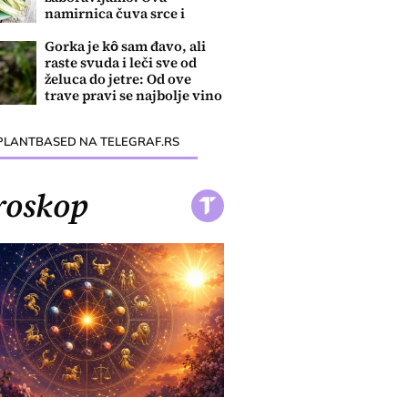
namirnica čuva srce i
reguliše šećer
Gorka je kȏ sam đavo, ali
raste svuda i leči sve od
želuca do jetre: Od ove
trave pravi se najbolje vino
PLANTBASED NA TELEGRAF.RS
roskop