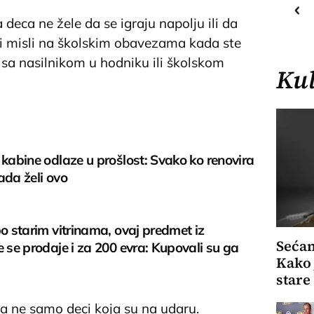
23
C
 deca ne žele da se igraju napolju ili da
Priština
ati misli na školskim obavezama kada ste
i sa nasilnikom u hodniku ili školskom
Kul
 kabine odlaze u prošlost: Svako ko renovira
ada želi ovo
po starim vitrinama, ovaj predmet iz
Sećan
e se prodaje i za 200 evra: Kupovali su ga
Kako 
stare
 a ne samo deci koja su na udaru.