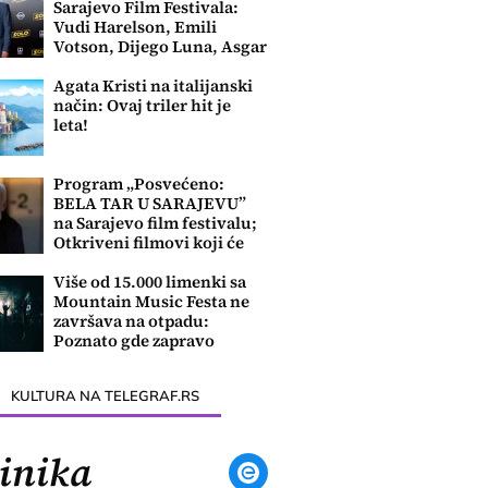
Sarajevo Film Festivala:
Vudi Harelson, Emili
Votson, Dijego Luna, Asgar
Farhadi....
Agata Kristi na italijanski
način: Ovaj triler hit je
leta!
Program „Posvećeno:
BELA TAR U SARAJEVU”
na Sarajevo film festivalu;
Otkriveni filmovi koji će
biti prikazani
Više od 15.000 limenki sa
Mountain Music Festa ne
završava na otpadu:
Poznato gde zapravo
odlaze
KULTURA NA TELEGRAF.RS
inika