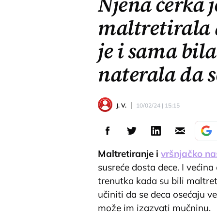
Njena ćerka j
maltretiral
je i sama bila
naterala da s
J. V.
10/02/24 | 15:15
Maltretiranje i
vršnjačko nas
susreće dosta dece. I većina
trenutka kada su bili maltret
učiniti da se deca osećaju 
može im izazvati mučninu.