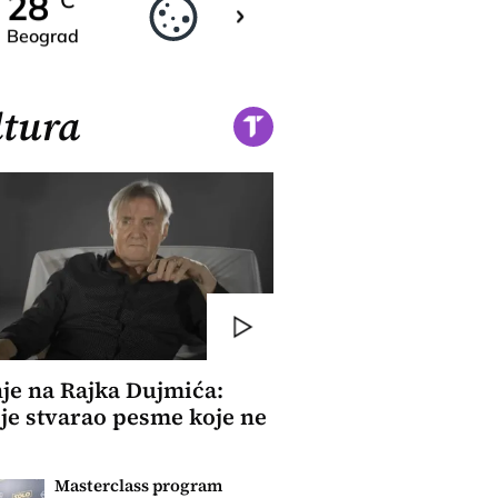
28
28
C
C
Beograd
Novi Sad
tura
je na Rajka Dujmića:
je stvarao pesme koje ne
Masterclass program