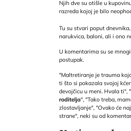
Njih dve su otišle u kupovinu
razreda kojoj je bilo neophod
Tu su stvari poput dnevnika, 
narukvica, baloni, ali i ono n
U komentarima su se mnogi ja
postupak.
"Maltretiranje je trauma ko
ti što si pokazala svojoj kćer
devojčicu u meni. Hvala ti", "
roditelja
", "Tako treba, mama
zlostavljanje", "Ovako će naj
strane", neki su od komentar