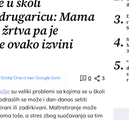
e u školi
i
a drugaricu: Mama
3.
D
r
 žrtva pa je
S
4.
e ovako izvini
S
M
3
5.
"
d
z
0
3
ilje
su veliki problemi sa kojima se u školi
 odraslih se može i dan-danas setiti
irani ili zadirkivani. Maltretiranje može
veoma loše, a stres zbog suočavanja sa tim
o