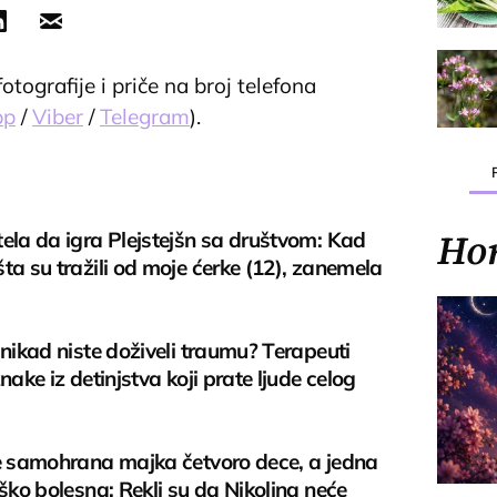
#teachthemyoung
#lessonlearned
#lesson
ove
#friends
♬ original sound - NOFEELINGS.
tografije i priče na broj telefona
pp
/
Viber
/
Telegram
).
ela da igra Plejstejšn sa društvom: Kad
Ho
ta su tražili od moje ćerke (12), zanemela
 nikad niste doživeli traumu? Terapeuti
znake iz detinjstva koji prate ljude celog
je samohrana majka četvoro dece, a jedna
eško bolesna: Rekli su da Nikolina neće