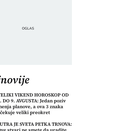
novije
VELIKI VIKEND HOROSKOP OD
. DO 9. AVGUSTA: Jedan poziv
enja planove, a ova 3 znaka
čekuje veliki preokret
s
SUTRA JE SVETA PETKA TRNOVA:
ve stvari ne smete da uradite