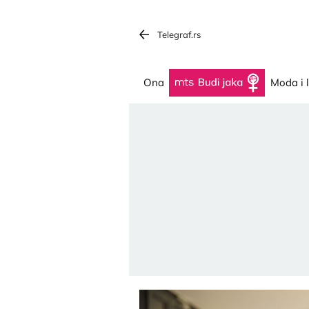
Telegraf.rs
Ona
Budi jaka
Moda i 