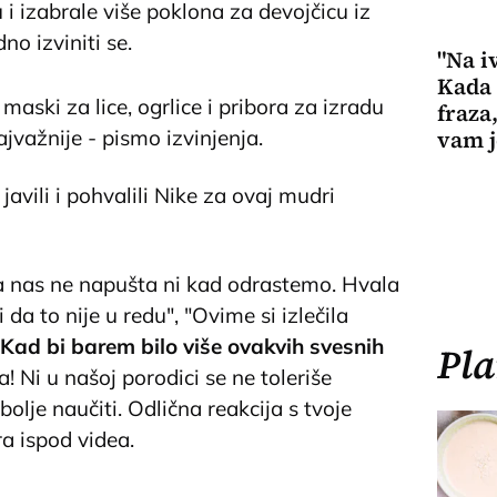
 i izabrale više poklona za devojčicu iz
no izviniti se.
"Na i
Kada 
maski za lice, ogrlice i pribora za izradu
fraza
ajvažnije - pismo izvinjenja.
vam 
vili i pohvalili Nike za ovaj mudri
ja nas ne napušta ni kad odrastemo. Hvala
i da to nije u redu", "Ovime si izlečila
Kad bi barem bilo više ovakvih svesnih
Pla
! Ni u našoj porodici se ne toleriše
bolje naučiti. Odlična reakcija s tvoje
a ispod videa.