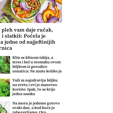
 pleh vam daje ručak,
 i slatkiš: Počela je
a jedne od najjeftinijih
rnica
Klin se klinom izbija, a
stres i bol u stomaku ovom
biljkom iz porodice
usnatica: Ne znate koliko je
čaj super
Važi za najzdraviju biljku
na svetu i svi je masovno
koriste: Ipak, tu se krije
jedna zamka
Na moru je jedemo gotovo
svaki dan, a kod kuće je
zaboravljamo: Ova