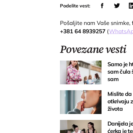
Podelite vest:
#forgiveness
#trending
#alllove
#actsofkindness
#kindhearted
#l
Pošaljite nam Vaše snimke, fo
+381 64 8939257
(
WhatsA
Povezane vesti
Samo je ht
sam čula š
sam
Mislite da
otkrivaju 
života
Danijela 
ćerka je t