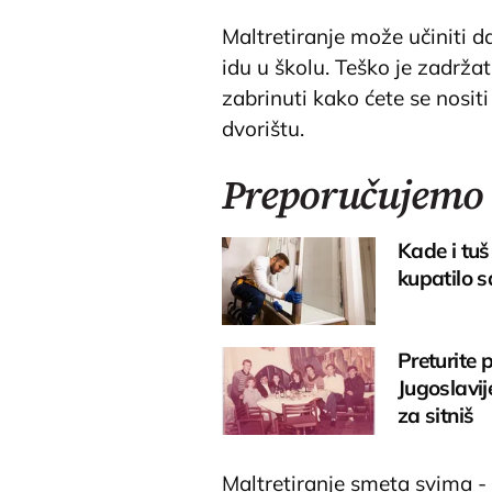
Maltretiranje može učiniti da
idu u školu. Teško je zadrž
zabrinuti kako ćete se nosit
dvorištu.
Preporučujemo
Kade i tuš
kupatilo s
Preturite 
Jugoslavij
za sitniš
Maltretiranje smeta svima -