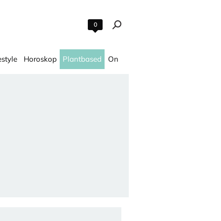
0
estyle
Horoskop
Plantbased
On