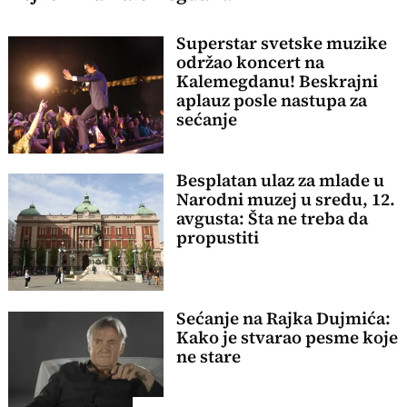
Superstar svetske muzike
održao koncert na
Kalemegdanu! Beskrajni
aplauz posle nastupa za
sećanje
Besplatan ulaz za mlade u
Narodni muzej u sredu, 12.
avgusta: Šta ne treba da
propustiti
Sećanje na Rajka Dujmića:
Kako je stvarao pesme koje
ne stare