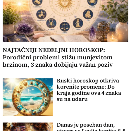
NAJTAČNIJI NEDELJNI HOROSKOP:
Porodični problemi stižu munjevitom
brzinom, 3 znaka dobijaju važan poziv
Ruski horoskop otkriva
korenite promene: Do
kraja godine ova 4 znaka
su na udaru
Danas je poseban dan,
otvara se Lavlja kapija: 8.8.