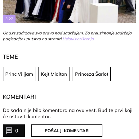
Video
3:27
Ona.rs zadržava sva prava nad sadržajem. Za preuzimanje sadržaja
pogledajte uputstva na stranici
Uslovi korišćenja
.
TEME
Princ Vilijam
Kejt Midlton
Princeza Šarlot
KOMENTARI
Do sada nije bilo komentara na ovu vest.
Budite prvi koji
će ostaviti komentar.
0
POŠALJI KOMENTAR