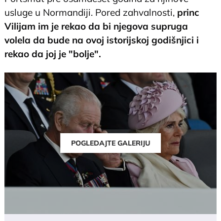
usluge u Normandiji. Pored zahvalnosti,
princ
Vilijam im je rekao da bi njegova supruga
volela da bude na ovoj istorijskoj godišnjici i
rekao da joj je "bolje".
POGLEDAJTE GALERIJU