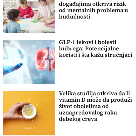
događajima otkriva rizik
od mentalnih problema u
budućnosti
GLP-1 lekovi i bolesti
bubrega: Potencijalne
koristi i šta kažu stručnjaci
Velika studija otkriva da li
vitamin D može da produži
život obolelima od
uznapredovalog raka
debelog creva