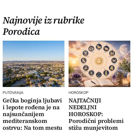
Najnovije iz rubrike
Porodica
PUTOVANJA
HOROSKOP
Grčka boginja ljubavi
NAJTAČNIJI
i lepote rođena je na
NEDELJNI
najsunčanijem
HOROSKOP:
mediteranskom
Porodični problemi
ostrvu: Na tom mestu
stižu munjevitom