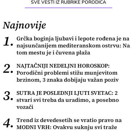
SVE VESTI IZ RUBRIKE PORODICA
Najnovije
1.
Grčka boginja ljubavi i lepote rođena je na
najsunčanijem mediteranskom ostrvu: Na
tom mestu je i čuvena plaža
2.
NAJTAČNIJI NEDELJNI HOROSKOP:
Porodični problemi stižu munjevitom
brzinom, 3 znaka dobijaju važan poziv
3.
SUTRA JE POSLEDNJI LJUTI SVETAC: 2
stvari svi treba da uradimo, a posebno
vozači
4.
Trend iz devedesetih se vratio pravo na
MODNI VRH: Ovakvu suknju svi traže