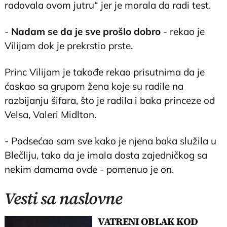
radovala ovom jutru“ jer je morala da radi test.
-
Nadam se da je sve prošlo dobro
- rekao je
Vilijam dok je prekrstio prste.
Princ Vilijam je takođe rekao prisutnima da je
ćaskao sa grupom žena koje su radile na
razbijanju šifara, što je radila i baka princeze od
Velsa, Valeri Midlton.
- Podsećao sam sve kako je njena baka služila u
Blečliju, tako da je imala dosta zajedničkog sa
nekim damama ovde - pomenuo je on.
Vesti sa naslovne
VATRENI OBLAK KOD