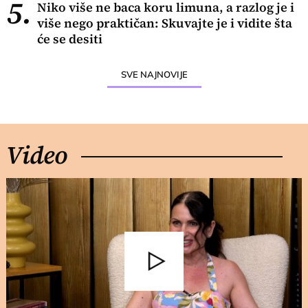
5.
Niko više ne baca koru limuna, a razlog je i
više nego praktičan: Skuvajte je i vidite šta
će se desiti
SVE NAJNOVIJE
Video