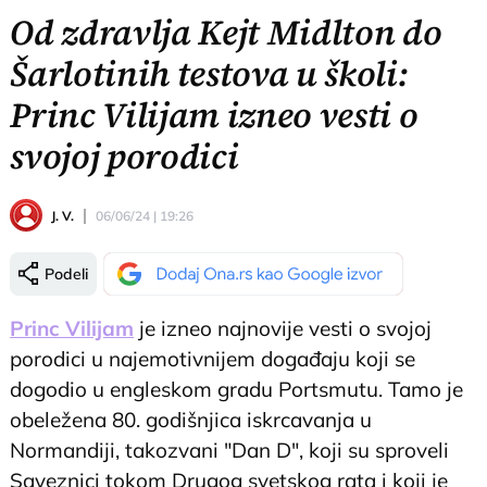
Od zdravlja Kejt Midlton do
Šarlotinih testova u školi:
Princ Vilijam izneo vesti o
svojoj porodici
J. V.
06/06/24 | 19:26
Podeli
Princ Vilijam
je izneo najnovije vesti o svojoj
porodici u najemotivnijem događaju koji se
dogodio u engleskom gradu Portsmutu. Tamo je
obeležena 80. godišnjica iskrcavanja u
Normandiji, takozvani "Dan D", koji su sproveli
Saveznici tokom Drugog svetskog rata i koji je