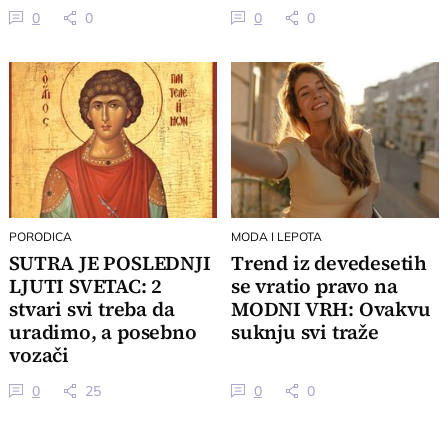
je i čuvena plaža
brzinom, 3 znaka
0
0
0
0
dobijaju važan poziv
PORODICA
MODA I LEPOTA
SUTRA JE POSLEDNJI
Trend iz devedesetih
LJUTI SVETAC: 2
se vratio pravo na
stvari svi treba da
MODNI VRH: Ovakvu
uradimo, a posebno
suknju svi traže
vozači
0
25
0
0