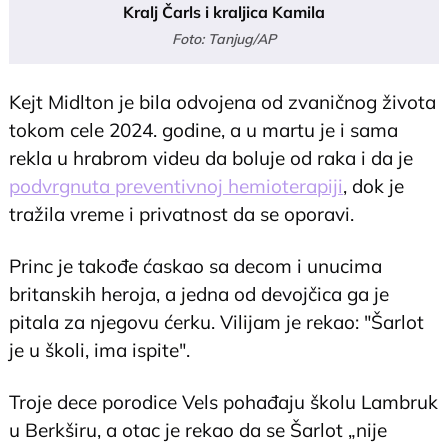
Kralj Čarls i kraljica Kamila
Foto: Tanjug/AP
Kejt Midlton je bila odvojena od zvaničnog života
tokom cele 2024. godine, a u martu je i sama
rekla u hrabrom videu da boluje od raka i da je
podvrgnuta preventivnoj hemioterapiji
, dok je
tražila vreme i privatnost da se oporavi.
Princ je takođe ćaskao sa decom i unucima
britanskih heroja, a jedna od devojčica ga je
pitala za njegovu ćerku. Vilijam je rekao: "Šarlot
je u školi, ima ispite".
Troje dece porodice Vels pohađaju školu Lambruk
u Berkširu, a otac je rekao da se Šarlot „nije