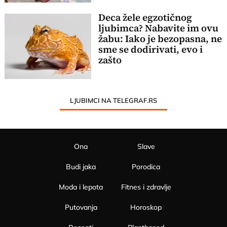
Deca žele egzotičnog
ljubimca? Nabavite im ovu
žabu: Iako je bezopasna, ne
sme se dodirivati, evo i
zašto
LJUBIMCI NA TELEGRAF.RS
Ona
Slave
Budi jaka
Porodica
Moda i lepota
Fitnes i zdravlje
Putovanja
Horoskop