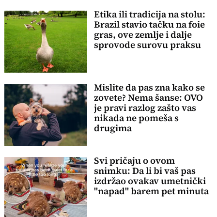
Etika ili tradicija na stolu:
Brazil stavio tačku na foie
gras, ove zemlje i dalje
sprovode surovu praksu
Mislite da pas zna kako se
zovete? Nema šanse: OVO
je pravi razlog zašto vas
nikada ne pomeša s
drugima
Svi pričaju o ovom
snimku: Da li bi vaš pas
izdržao ovakav umetnički
"napad" barem pet minuta