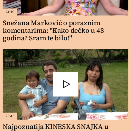
24:19
Snežana Marković o poraznim
komentarima: "Kako dečko u 48
godina? Sram te bilo!"
23:43
Najpoznatija KINESKA SNAJKA u