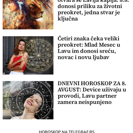
donosi priliku za životni
preokret, jedna stvar je
ključna
Četiri znaka čeka veliki
preokret: Mlad Mesec u
Lavu im donosi sreću,
novac i novu ljubav
DNEVNI HOROSKOP ZA 8.
AVGUST: Device uživaju u
provodi, Lavu partner
zamera neispunjeno
HOROSKOP NA TELEGRAF.RS