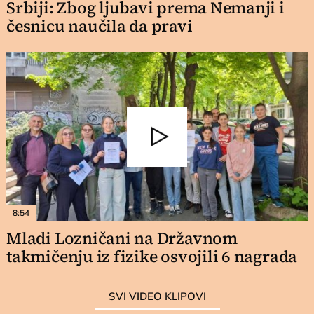
Srbiji: Zbog ljubavi prema Nemanji i
česnicu naučila da pravi
8:54
Mladi Lozničani na Državnom
takmičenju iz fizike osvojili 6 nagrada
SVI VIDEO KLIPOVI