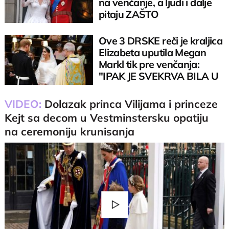
na venčanje, a ljudi i dalje
pitaju ZAŠTO
Ove 3 DRSKE reči je kraljica
Elizabeta uputila Megan
Markl tik pre venčanja:
"IPAK JE SVEKRVA BILA U
PRAVU"
VIDEO:
Dolazak princa Vilijama i princeze
Kejt sa decom u Vestminstersku opatiju
na ceremoniju krunisanja
Play