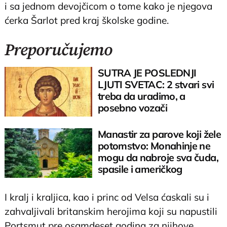
i sa jednom devojčicom o tome kako je njegova
ćerka Šarlot pred kraj školske godine.
Preporučujemo
SUTRA JE POSLEDNJI
LJUTI SVETAC: 2 stvari svi
treba da uradimo, a
posebno vozači
Manastir za parove koji žele
potomstvo: Monahinje ne
mogu da nabroje sva čuda,
spasile i američkog
ambasadora
I kralj i kraljica, kao i princ od Velsa ćaskali su i
zahvaljivali britanskim herojima koji su napustili
Portsmut pre osamdeset godina za njihove