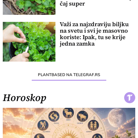
čaj super
Važi za najzdraviju biljku
na svetu i svi je masovno
koriste: Ipak, tu se krije
jedna zamka
PLANTBASED NA TELEGRAF.RS
Horoskop