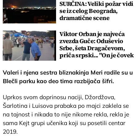
SURČINA: Veliki požar vidi
se iz celog Beograda,
dramatične scene
uznemirile prestonicu
Viktor Orban je najveća
zvezda Guče: Oduševio
Srbe, šeta Dragačevom,
priča srpski... "On je čovek
legenda"
Valeri i njena sestra bliznakinja Meri radile su u
Blečli parku kao deo tima razbijača šifri.
Uprkos svom doprinosu naciji, Džordžova,
Šarlotina i Luisova prabaka po majci zaklela se
na tajnost i nikada to nije nikome rekla, rekla je
sama Kejt grupi učenika koji su posetili centar
2019.