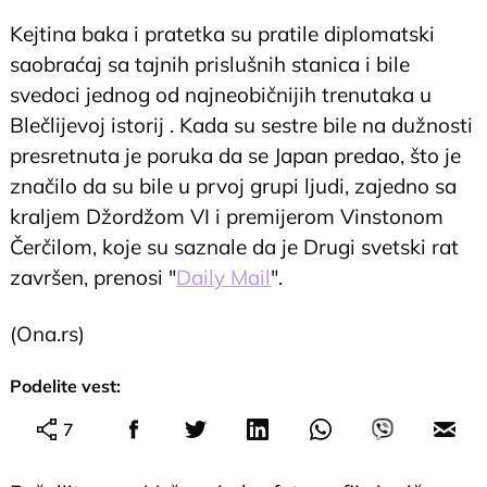
Kejtina baka i pratetka su pratile diplomatski
saobraćaj sa tajnih prislušnih stanica i bile
svedoci jednog od najneobičnijih trenutaka u
Blečlijevoj istorij . Kada su sestre bile na dužnosti
presretnuta je poruka da se Japan predao, što je
značilo da su bile u prvoj grupi ljudi, zajedno sa
kraljem Džordžom VI i premijerom Vinstonom
Čerčilom, koje su saznale da je Drugi svetski rat
završen, prenosi "
Daily Mail
".
(Ona.rs)
Podelite vest:
7