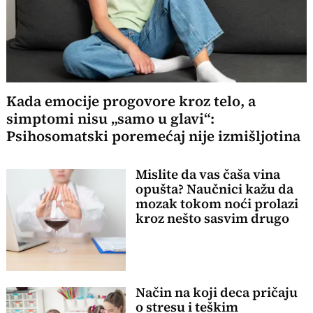
Kada emocije progovore kroz telo, a
simptomi nisu „samo u glavi“:
Psihosomatski poremećaj nije izmišljotina
Mislite da vas čaša vina
opušta? Naučnici kažu da
mozak tokom noći prolazi
kroz nešto sasvim drugo
Način na koji deca pričaju
o stresu i teškim