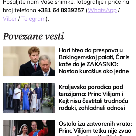
Pošaljite nam Vaše snimke, fotografije i priče na
broj telefona
+381 64 8939257
(
WhatsApp
/
Viber
/
Telegram
).
Povezane vesti
Hari hteo da prespava u
Bakingemskoj palati, Čarls
kaže da je ZAKASNIO:
Nastao kurcšlus oko jedne
sobe
Kraljevska porodica pod
tenzijama: Princ Vilijam i
Kejt nisu čestitali trudnoću
rođaki, zahladneli odnosi
Ostala iza zatvorenih vrata:
Princ Vilijam tetku nije zvao