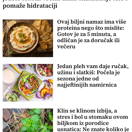
pomaže hidrataciji
Ovaj biljni namaz ima više
proteina nego što mislite:
Gotov je za 5 minuta, a
odličan je za doručak ili
večeru
Jedan pleh vam daje ručak,
užinu i slatkiš: Počela je
sezona jedne od
najjeftinijih namirnica
Klin se klinom izbija, a
stres i bol u stomaku ovom
biljkom iz porodice
usnatica: Ne znate koliko je