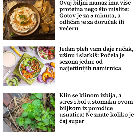
Ovaj biljni namaz ima više
proteina nego što mislite:
Gotov je za 5 minuta, a
odličan je za doručak ili
večeru
Jedan pleh vam daje ručak,
užinu i slatkiš: Počela je
sezona jedne od
najjeftinijih namirnica
Klin se klinom izbija, a
stres i bol u stomaku ovom
biljkom iz porodice
usnatica: Ne znate koliko je
čaj super