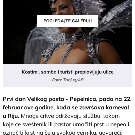
POGLEDAJTE GALERIJU
Kostimi, samba i turisti preplavljuju ulice
Foto: Tanjug/AP
Prvi dan Velikog posta - Pepelnica, pada na 22.
februar ove godine, kada se završava karneval
u Riju.
Mnoge crkve održavaju službu, tokom
koje će sveštenik ili pastor umočiti prst u pepeo i
označiti krst na čelu svakog vernika, govoreći: