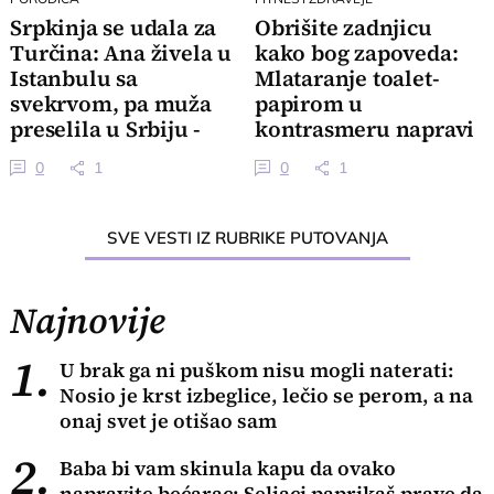
Srpkinja se udala za
Obrišite zadnjicu
Turčina: Ana živela u
kako bog zapoveda:
Istanbulu sa
Mlataranje toalet-
svekrvom, pa muža
papirom u
preselila u Srbiju -
kontrasmeru napravi
ovako sad žive
ozbiljan problem u
0
1
0
1
gaćama
SVE VESTI IZ RUBRIKE PUTOVANJA
Najnovije
1.
U brak ga ni puškom nisu mogli naterati:
Nosio je krst izbeglice, lečio se perom, a na
onaj svet je otišao sam
2.
Baba bi vam skinula kapu da ovako
napravite bećarac: Seljaci paprikaš prave da