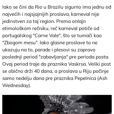
Iako se čini da Rio u Brazilu sigurno ima jednu od
najvećih i najsjajnijih proslava, karneval nije
jedinstven za taj region. Prema onlajn
etimološkom rečniku, reč karneval potiče od
portugalskog "Carne Vale", što se tumači kao
"Zbogom mesu". Iako glasne proslave to ne
ukazuju na to, parade i plesovi su zapravo
poslednji period "zabavljanja" pre perioda posta.
Ovaj period traje do praznika Vaskrsa. Veliki post
se obično drži 40 dana, a proslava u Riju počinje
samo nedelju dana pre praznika Pepelnica (Ash
Wednesday).