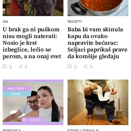
ON
RECEPTI
U brak ga ni puškom
Baba bi vam skinula
nisu mogli naterati:
kapu da ovako
Nosio je krst
napravite bećarac:
izbeglice, lečio se
Seljaci paprikaš prave
perom, a na onaj svet
da komšije gledaju
je otišao sam
preko tarabe
0
0
0
0
PORODICA
FITNES I ZDRAVLJE