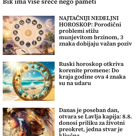
Bik ima više sreće nego pameti
NAJTAČNIJI NEDELJNI
HOROSKOP: Porodični
problemi stižu
munjevitom brzinom, 3
znaka dobijaju važan poziv
Ruski horoskop otkriva
korenite promene: Do
kraja godine ova 4 znaka
su na udaru
Danas je poseban dan,
otvara se Lavlja kapija: 8.8.
donosi priliku za životni
preokret, jedna stvar je
ključna