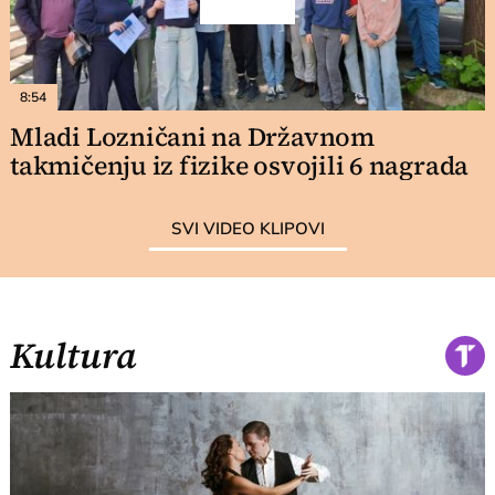
8:54
Mladi Lozničani na Državnom
takmičenju iz fizike osvojili 6 nagrada
SVI VIDEO KLIPOVI
Kultura