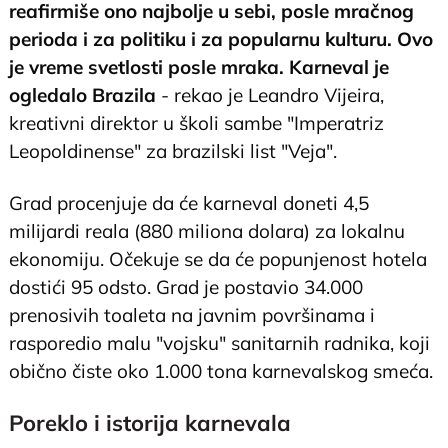
reafirmiše ono najbolje u sebi, posle mračnog
perioda i za politiku i za popularnu kulturu. Ovo
je vreme svetlosti posle mraka. Karneval je
ogledalo Brazila
- rekao je Leandro Vijeira,
kreativni direktor u školi sambe "Imperatriz
Leopoldinense" za brazilski list "Veja".
Grad procenjuje da će karneval doneti 4,5
milijardi reala (880 miliona dolara) za lokalnu
ekonomiju. Očekuje se da će popunjenost hotela
dostići 95 odsto. Grad je postavio 34.000
prenosivih toaleta na javnim površinama i
rasporedio malu "vojsku" sanitarnih radnika, koji
obično čiste oko 1.000 tona karnevalskog smeća.
Poreklo i istorija karnevala