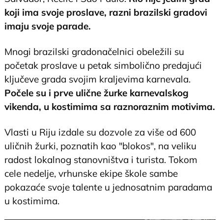
koji ima svoje proslave, razni brazilski gradovi
imaju svoje parade.
Mnogi brazilski gradonačelnici obeležili su
početak proslave u petak simbolično predajući
ključeve grada svojim kraljevima karnevala.
Počele su i prve ulične žurke karnevalskog
vikenda, u kostimima sa raznoraznim motivima.
Vlasti u Riju izdale su dozvole za više od 600
uličnih žurki, poznatih kao "blokos", na veliku
radost lokalnog stanovništva i turista. Tokom
cele nedelje, vrhunske ekipe škole sambe
pokazaće svoje talente u jednosatnim paradama
u kostimima.