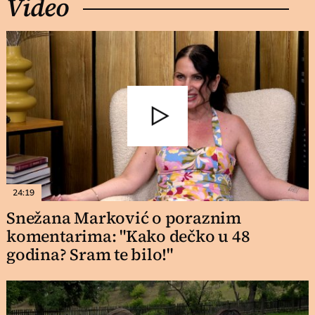
Video
24:19
Snežana Marković o poraznim
komentarima: "Kako dečko u 48
godina? Sram te bilo!"