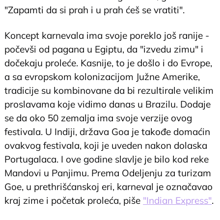
"Zapamti da si prah i u prah ćeš se vratiti".
Koncept karnevala ima svoje poreklo još ranije -
počevši od pagana u Egiptu, da "izvedu zimu" i
dočekaju proleće. Kasnije, to je došlo i do Evrope,
a sa evropskom kolonizacijom Južne Amerike,
tradicije su kombinovane da bi rezultirale velikim
proslavama koje vidimo danas u Brazilu. Dodaje
se da oko 50 zemalja ima svoje verzije ovog
festivala. U Indiji, država Goa je takođe domaćin
ovakvog festivala, koji je uveden nakon dolaska
Portugalaca. I ove godine slavlje je bilo kod reke
Mandovi u Panjimu. Prema Odeljenju za turizam
Goe, u prethrišćanskoj eri, karneval je označavao
kraj zime i početak proleća, piše
"Indian Express"
.