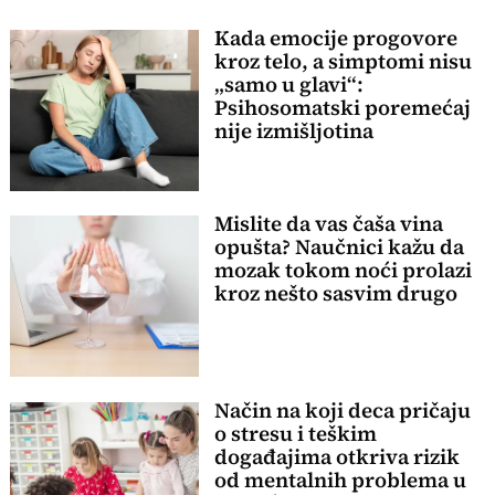
Kada emocije progovore
kroz telo, a simptomi nisu
„samo u glavi“:
Psihosomatski poremećaj
nije izmišljotina
Mislite da vas čaša vina
opušta? Naučnici kažu da
mozak tokom noći prolazi
kroz nešto sasvim drugo
Način na koji deca pričaju
o stresu i teškim
događajima otkriva rizik
od mentalnih problema u