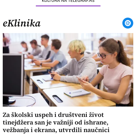
KULTURA NA TELEGRAF.RS
eKlinika
Za školski uspeh i društveni život
tinejdžera san je važniji od ishrane,
vežbanja i ekrana, utvrdili naučnici