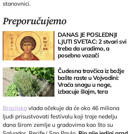
stanovnici.
Preporučujemo
DANAS JE POSLEDNJI
LJUTI SVETAC: 2 stvari svi
treba da uradimo, a
posebno vozači
Čudesna travčica iz božje
bašte raste u Vojvodini:
Vraća snagu u noge,
izbacuje šlajm, tera
komarce i miševe
Brazilska
vlada očekuje da će oko 46 miliona
ljudi prisustvovati festivalu koji traje nedelju
dana širom zemlje u gradovima kao što su
Salvador, Recife i Sao Paulo.
Rio nije jedini grad