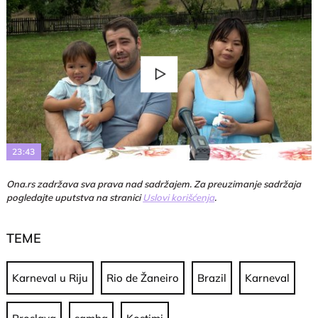
Play
Video
23:43
Ona.rs zadržava sva prava nad sadržajem. Za preuzimanje sadržaja
pogledajte uputstva na stranici
Uslovi korišćenja
.
TEME
Karneval u Riju
Rio de Žaneiro
Brazil
Karneval