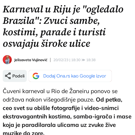
Karneval u Riju je "ogledalo
Brazila": Zvuci sambe,
kostimi, parade i turisti
osvajaju široke ulice
Jelisaveta Vujinović
20/02/23 | 18:30
≫
18:38
Podeli
Čuveni karneval u Rio de Žaneiru ponovo se
održava nakon višegodišnje pauze.
Od petka,
ceo svet su obišle fotografije i video-snimci
ekstravagantnih kostima, samba-igrača i mase
koja je paradilarala ulicama uz zvuke žive
muzike do zore.