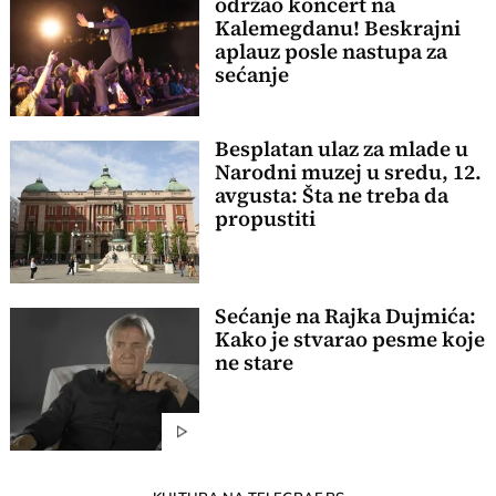
održao koncert na
Kalemegdanu! Beskrajni
aplauz posle nastupa za
sećanje
Besplatan ulaz za mlade u
Narodni muzej u sredu, 12.
avgusta: Šta ne treba da
propustiti
Sećanje na Rajka Dujmića:
Kako je stvarao pesme koje
ne stare