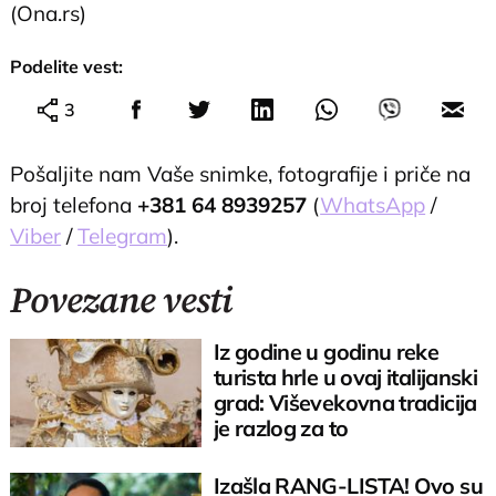
(Ona.rs)
Podelite vest:
3
Pošaljite nam Vaše snimke, fotografije i priče na
broj telefona
+381 64 8939257
(
WhatsApp
/
Viber
/
Telegram
).
Povezane vesti
Iz godine u godinu reke
turista hrle u ovaj italijanski
grad: Viševekovna tradicija
je razlog za to
Izašla RANG-LISTA! Ovo su