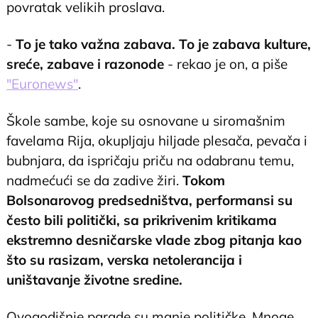
povratak velikih proslava.
-
To je tako važna zabava. To je zabava kulture,
sreće, zabave i razonode
- rekao je on, a piše
"Euronews"
.
Škole sambe, koje su osnovane u siromašnim
favelama Rija, okupljaju hiljade plesača, pevača i
bubnjara, da ispričaju priču na odabranu temu,
nadmećući se da zadive žiri.
Tokom
Bolsonarovog predsedništva, performansi su
često bili politički, sa prikrivenim kritikama
ekstremno desničarske vlade zbog pitanja kao
što su rasizam, verska netolerancija i
uništavanje životne sredine.
Ovogodišnje parade su manje političke. Mnoge