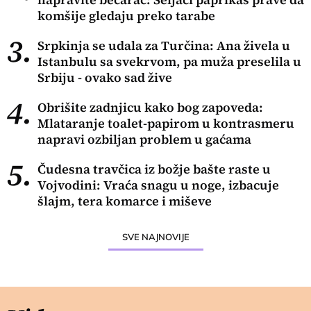
komšije gledaju preko tarabe
3.
Srpkinja se udala za Turčina: Ana živela u
Istanbulu sa svekrvom, pa muža preselila u
Srbiju - ovako sad žive
4.
Obrišite zadnjicu kako bog zapoveda:
Mlataranje toalet-papirom u kontrasmeru
napravi ozbiljan problem u gaćama
5.
Čudesna travčica iz božje bašte raste u
Vojvodini: Vraća snagu u noge, izbacuje
šlajm, tera komarce i miševe
SVE NAJNOVIJE