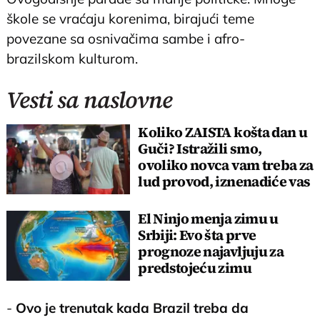
škole se vraćaju korenima, birajući teme
povezane sa osnivačima sambe i afro-
brazilskom kulturom.
Vesti sa naslovne
Koliko ZAISTA košta dan u
Guči? Istražili smo,
ovoliko novca vam treba za
lud provod, iznenadiće vas
cifra!
El Ninjo menja zimu u
Srbiji: Evo šta prve
prognoze najavljuju za
predstojeću zimu
-
Ovo je trenutak kada Brazil treba da