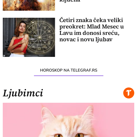
Četiri znaka čeka veliki
preokret: Mlad Mesec u
Lavu im donosi sreću,
novac i novu ljubav
HOROSKOP NA TELEGRAF.RS
Ljubimci