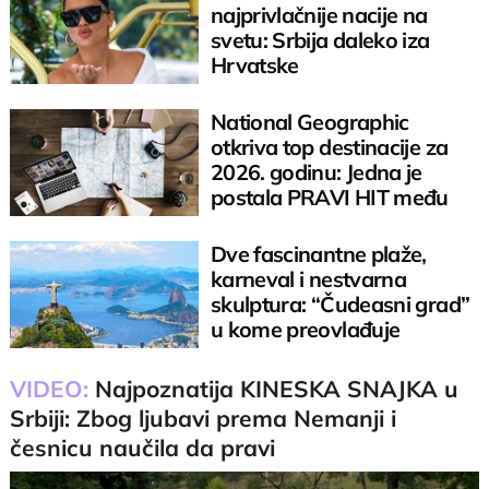
najprivlačnije nacije na
svetu: Srbija daleko iza
Hrvatske
National Geographic
otkriva top destinacije za
2026. godinu: Jedna je
postala PRAVI HIT među
Srbima
Dve fascinantne plaže,
karneval i nestvarna
skulptura: “Čudeasni grad”
u kome preovlađuje
opuštena atmosfera
VIDEO:
Najpoznatija KINESKA SNAJKA u
Srbiji: Zbog ljubavi prema Nemanji i
česnicu naučila da pravi