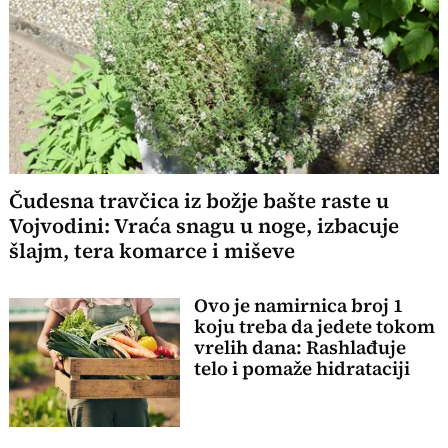
Čudesna travčica iz božje bašte raste u
Vojvodini: Vraća snagu u noge, izbacuje
šlajm, tera komarce i miševe
Ovo je namirnica broj 1
koju treba da jedete tokom
vrelih dana: Rashlađuje
telo i pomaže hidrataciji