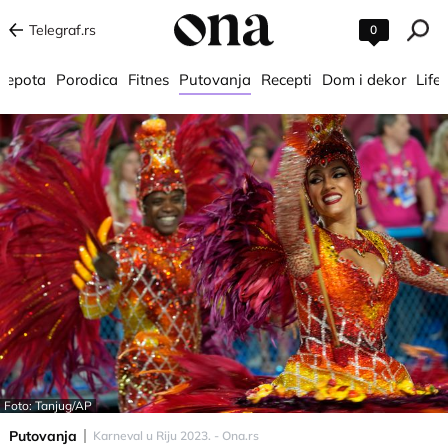
Telegraf.rs
0
 lepota
Porodica
Fitnes
Putovanja
Recepti
Dom i dekor
Lifes
Foto: Tanjug/AP
Putovanja
Karneval u Riju 2023. - Ona.rs