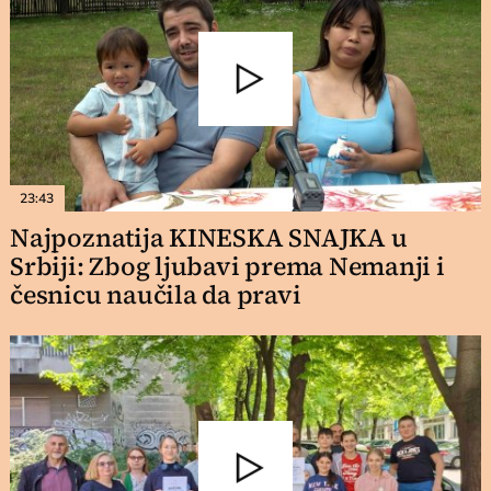
23:43
Najpoznatija KINESKA SNAJKA u
Srbiji: Zbog ljubavi prema Nemanji i
česnicu naučila da pravi