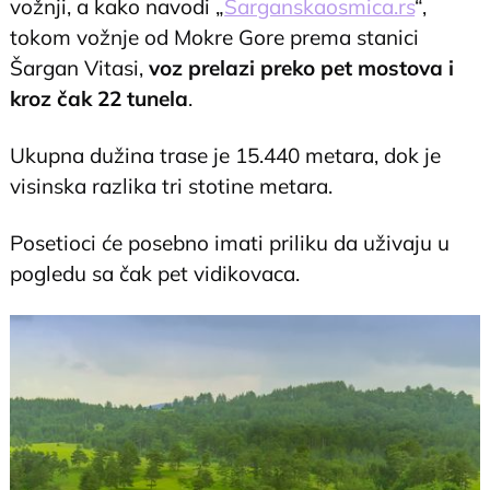
vožnji, a kako navodi „
Sarganskaosmica.rs
“,
tokom vožnje od Mokre Gore prema stanici
Šargan Vitasi,
voz prelazi preko pet mostova i
kroz čak 22 tunela
.
Ukupna dužina trase je 15.440 metara, dok je
visinska razlika tri stotine metara.
Posetioci će posebno imati priliku da uživaju u
pogledu sa čak pet vidikovaca.