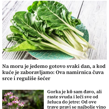
Na moru je jedemo gotovo svaki dan, a kod
kuće je zaboravljamo: Ova namirnica čuva
srce i reguliše šećer
Gorka je kȏ sam đavo, ali
raste svuda i leči sve od
želuca do jetre: Od ove
trave pravi se najbolje vino