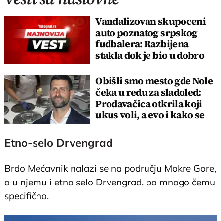
Vandalizovan skupoceni
auto poznatog srpskog
fudbalera: Razbijena
stakla dok je bio u dobro
čuvanoj garaži!
Obišli smo mesto gde Nole
čeka u redu za sladoled:
Prodavačica otkrila koji
ukus voli, a evo i kako se
ponaša
Etno-selo Drvengrad
Brdo Mećavnik nalazi se na području Mokre Gore,
a u njemu i etno selo Drvengrad, po mnogo čemu
specifično.