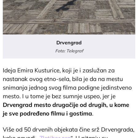
Drvengrad
Foto: Telegraf
Ideja Emira Kusturice, koji je i zaslužan za
nastanak ovog etno-sela, bila je da na mestu
snimanja jednog svog filma podigne jedinstveno
mesto. I u tome je bez sumnje uspeo, jer je
Drvengrad mesto drugačije od drugih, u kome
je sve podređeno filmu i gostima
.
Više od 50 drvenih objekata čine srž Drvengrada,