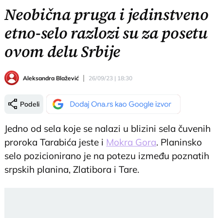
Neobična pruga i jedinstveno
etno-selo razlozi su za posetu
ovom delu Srbije
Aleksandra Blažević
26/09/23 | 18:30
Podeli
Jedno od sela koje se nalazi u blizini sela čuvenih
proroka Tarabića jeste i
Mokra Gora
. Planinsko
selo pozicionirano je na potezu između poznatih
srpskih planina, Zlatibora i Tare.