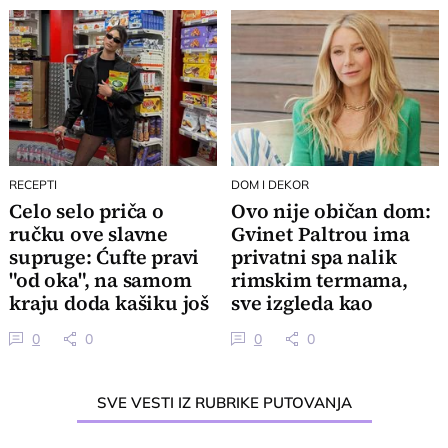
RECEPTI
DOM I DEKOR
Celo selo priča o
Ovo nije običan dom:
ručku ove slavne
Gvinet Paltrou ima
supruge: Ćufte pravi
privatni spa nalik
"od oka", na samom
rimskim termama,
kraju doda kašiku još
sve izgleda kao
nečega
luksuzno utočište
0
0
0
0
SVE VESTI IZ RUBRIKE PUTOVANJA