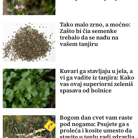
Tako malo zrno, a moćno:
Zašto bi čia semenke
trebalo da se nađu na
vašem tanjiru
Kuvari ga stavljaju u jela, a
vi ga vadite iz tanjira: Kako
vas ovaj superiorni zeleniš
spasava od bolnice
Bogom dan cvet vam raste
pod nogama: Psujete ga s
proleća i kosite umesto da
stavite u teglu radi zdravlja