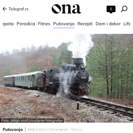
Telegraf.rs
1
 lepota
Porodica
Fitnes
Putovanja
Recepti
Dom i dekor
Lifes
Foto: Srbija voz/Ustupljene fotografije
Putovanja
Mokra Gora i Drvengrad - Ona.rs