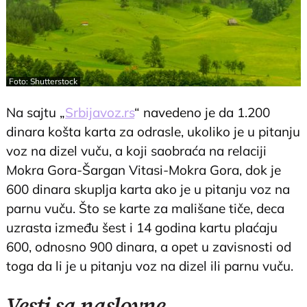
Foto: Shutterstock
Na sajtu „
Srbijavoz.rs
“ navedeno je da 1.200
dinara košta karta za odrasle, ukoliko je u pitanju
voz na dizel vuču, a koji saobraća na relaciji
Mokra Gora-Šargan Vitasi-Mokra Gora, dok je
600 dinara skuplja karta ako je u pitanju voz na
parnu vuču. Što se karte za mališane tiče, deca
uzrasta između šest i 14 godina kartu plaćaju
600, odnosno 900 dinara, a opet u zavisnosti od
toga da li je u pitanju voz na dizel ili parnu vuču.
Vesti sa naslovne