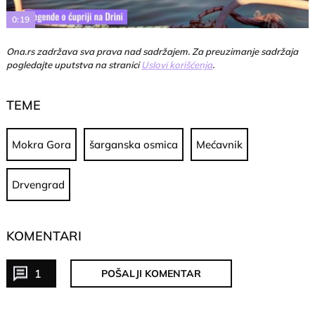
0:19
Ona.rs zadržava sva prava nad sadržajem. Za preuzimanje sadržaja
pogledajte uputstva na stranici
Uslovi korišćenja
.
TEME
Mokra Gora
šarganska osmica
Mećavnik
Drvengrad
KOMENTARI
1
POŠALJI KOMENTAR