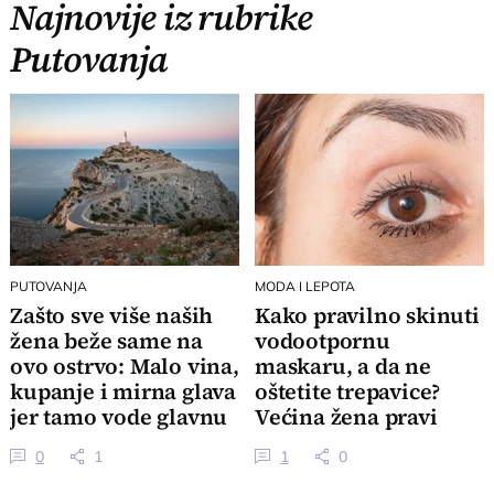
Najnovije iz rubrike
Putovanja
PUTOVANJA
MODA I LEPOTA
Zašto sve više naših
Kako pravilno skinuti
žena beže same na
vodootpornu
ovo ostrvo: Malo vina,
maskaru, a da ne
kupanje i mirna glava
oštetite trepavice?
jer tamo vode glavnu
Većina žena pravi
reč
veliku grešku
0
1
1
0