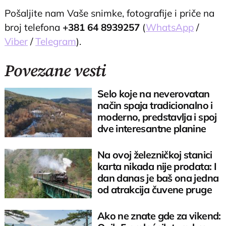
Pošaljite nam Vaše snimke, fotografije i priče na
broj telefona
+381 64 8939257
(
WhatsApp
/
Viber
/
Telegram
).
Povezane vesti
Selo koje na neverovatan
način spaja tradicionalno i
moderno, predstavlja i spoj
dve interesantne planine
Na ovoj železničkoj stanici
karta nikada nije prodata: I
dan danas je baš ona jedna
od atrakcija čuvene pruge
Ako ne znate gde za vikend: