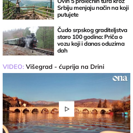
Ovih 5 prolećnih tura kroz
Srbiju menjaju način na koji
putujete
Čudo srpskog graditeljstva
staro 100 godina: Priča o
vozu koji i danas oduzima
dah
VIDEO:
Višegrad - ćuprija na Drini
Play
Video