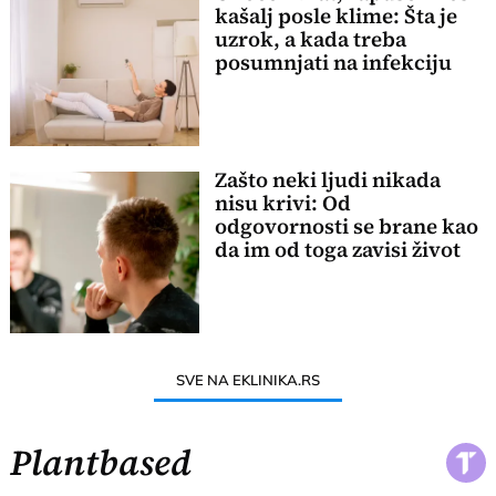
kašalj posle klime: Šta je
uzrok, a kada treba
posumnjati na infekciju
Zašto neki ljudi nikada
nisu krivi: Od
odgovornosti se brane kao
da im od toga zavisi život
SVE NA EKLINIKA.RS
Plantbased