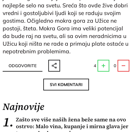
najlepše selo na svetu. Sreća što ovde žive dobri
vredni i gostoljubivi ljudi koji se raduju svojim
gostima. Očigledno mokra gora za Užice ne
postoji, šteta. Mokra Gora ima veliki potencijal
da bude raj na svetu, ali sa ovim neradnicima u
Užicu koji ništa ne rade a primaju plate ostaće u
nepotrebnim problemima.
ODGOVORITE
4
0
SVI KOMENTARI
Najnovije
1.
Zašto sve više naših žena beže same na ovo
ostrvo: Malo vina, kupanje i mirna glava jer