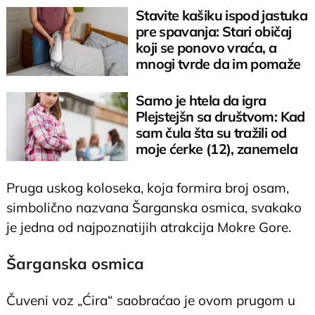
Stavite kašiku ispod jastuka
pre spavanja: Stari običaj
koji se ponovo vraća, a
mnogi tvrde da im pomaže
Samo je htela da igra
Plejstejšn sa društvom: Kad
sam čula šta su tražili od
moje ćerke (12), zanemela
sam
Pruga uskog koloseka, koja formira broj osam,
simbolično nazvana Šarganska osmica, svakako
je jedna od najpoznatijih atrakcija Mokre Gore.
Šarganska osmica
Čuveni voz „Ćira“ saobraćao je ovom prugom u