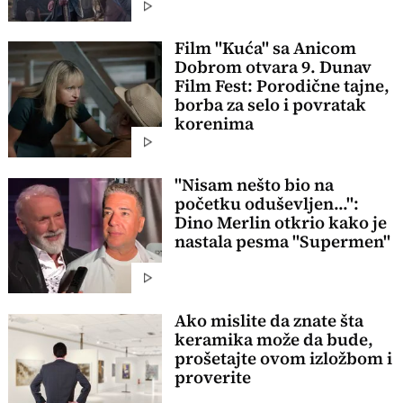
Film "Kuća" sa Anicom
Dobrom otvara 9. Dunav
Film Fest: Porodične tajne,
borba za selo i povratak
korenima
"Nisam nešto bio na
početku oduševljen...":
Dino Merlin otkrio kako je
nastala pesma "Supermen"
Ako mislite da znate šta
keramika može da bude,
prošetajte ovom izložbom i
proverite