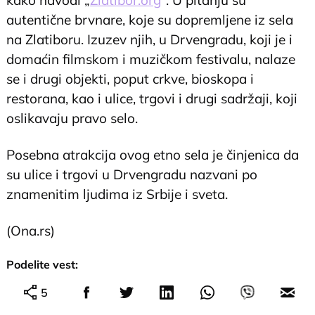
kako navodi „
Zlatibor.org
“. U pitanju su
autentične brvnare, koje su dopremljene iz sela
na Zlatiboru. Izuzev njih, u Drvengradu, koji je i
domaćin filmskom i muzičkom festivalu, nalaze
se i drugi objekti, poput crkve, bioskopa i
restorana, kao i ulice, trgovi i drugi sadržaji, koji
oslikavaju pravo selo.
Posebna atrakcija ovog etno sela je činjenica da
su ulice i trgovi u Drvengradu nazvani po
znamenitim ljudima iz Srbije i sveta.
(Ona.rs)
Podelite vest:
5