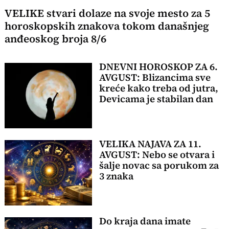
VELIKE stvari dolaze na svoje mesto za 5
horoskopskih znakova tokom današnjeg
anđeoskog broja 8/6
DNEVNI HOROSKOP ZA 6.
AVGUST: Blizancima sve
kreće kako treba od jutra,
Devicama je stabilan dan
VELIKA NAJAVA ZA 11.
AVGUST: Nebo se otvara i
šalje novac sa porukom za
3 znaka
Do kraja dana imate