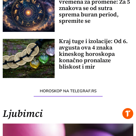
vremena za promene: Za 5
znakova se od sutra
sprema buran period,
spremite se
Kraj tuge i izolacije: Od 6.
avgusta ova 4 znaka
kineskog horoskopa
konačno pronalaze
bliskost i mir
HOROSKOP NA TELEGRAF.RS
Ljubimci