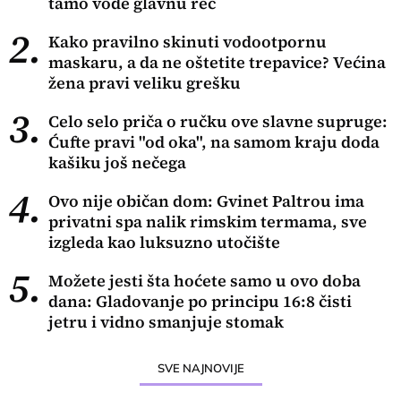
tamo vode glavnu reč
2.
Kako pravilno skinuti vodootpornu
maskaru, a da ne oštetite trepavice? Većina
žena pravi veliku grešku
3.
Celo selo priča o ručku ove slavne supruge:
Ćufte pravi "od oka", na samom kraju doda
kašiku još nečega
4.
Ovo nije običan dom: Gvinet Paltrou ima
privatni spa nalik rimskim termama, sve
izgleda kao luksuzno utočište
5.
Možete jesti šta hoćete samo u ovo doba
dana: Gladovanje po principu 16:8 čisti
jetru i vidno smanjuje stomak
SVE NAJNOVIJE