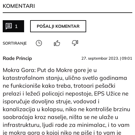
KOMENTARI
1
POŠALJI KOMENTAR
SORTIRANJE
Rade Princip
27. septembar 2023. | 09:01
Mokra Gora: Put do Mokre gore je u
katastrofalnom stanju, ulično svetlo godinama
ne funkcioniše kako treba, trotoari pešački
prelazi i ležeći policajci nepostoje, EPS Užice ne
isporučuje dovoljno struje, vodovod i
kanalizacija u kolapsu, niko ne kontroliše brzinu
saobraćaja kroz naselje, ništa se ne ulaže u
infrastrukturu, ljudi rade za minimalac, i to vam
je mokra gora o kojoj niko ne piše i to vam je