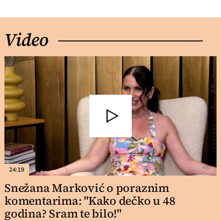
Video
24:19
Snežana Marković o poraznim
komentarima: "Kako dečko u 48
godina? Sram te bilo!"