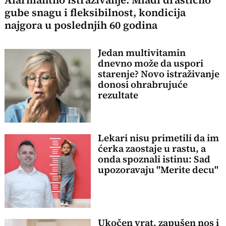
Alarmantno istraživanje: Mladi drastično
gube snagu i fleksibilnost, kondicija
najgora u poslednjih 60 godina
Jedan multivitamin
dnevno može da uspori
starenje? Novo istraživanje
donosi ohrabrujuće
rezultate
Lekari nisu primetili da im
ćerka zaostaje u rastu, a
onda spoznali istinu: Sad
upozoravaju "Merite decu"
Ukočen vrat, zapušen nos i