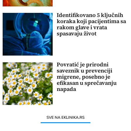
Identifikovano 5 ključnih
koraka koji pacijentima sa
rakom glave i vrata
spasavaju život
Povratić je prirodni
saveznik u prevenciji
migrene, posebno je
efikasan u sprečavanju
napada
SVE NA EKLINIKA.RS