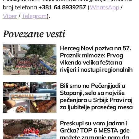
broj telefona
+381 64 8939257
(
WhatsApp
/
Viber
/
Telegram
).
Povezane vesti
Herceg Novi poziva na 57.
Praznik mimoze: Prvog
vikenda velika fešta na
rivijeri i nastupi regionalnih
zvezda
Bili smo na Pečenjijadi u
Stopanji, selo sa najviše
pečenjara u Srbiji: Pravi raj
za ljubitelje prasećeg mesa
Preskupi su vam Jadran i
Grčka? TOP 6 MESTA gde
možete za manje para da