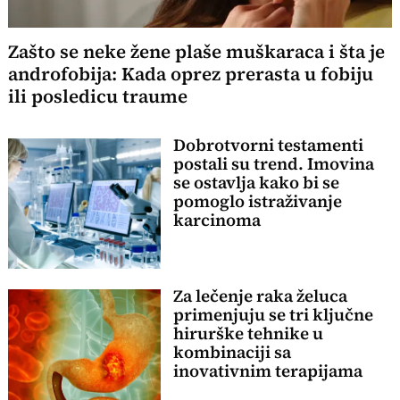
Zašto se neke žene plaše muškaraca i šta je
androfobija: Kada oprez prerasta u fobiju
ili posledicu traume
Dobrotvorni testamenti
postali su trend. Imovina
se ostavlja kako bi se
pomoglo istraživanje
karcinoma
Za lečenje raka želuca
primenjuju se tri ključne
hirurške tehnike u
kombinaciji sa
inovativnim terapijama