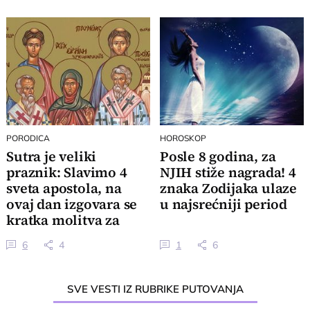
PORODICA
HOROSKOP
Sutra je veliki
Posle 8 godina, za
praznik: Slavimo 4
NJIH stiže nagrada! 4
sveta apostola, na
znaka Zodijaka ulaze
ovaj dan izgovara se
u najsrećniji period
kratka molitva za
oproštaj grehova
6
4
1
6
SVE VESTI IZ RUBRIKE PUTOVANJA