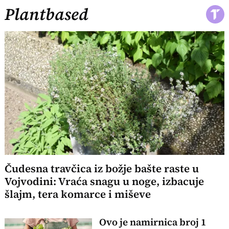
Plantbased
Čudesna travčica iz božje bašte raste u
Vojvodini: Vraća snagu u noge, izbacuje
šlajm, tera komarce i miševe
Ovo je namirnica broj 1