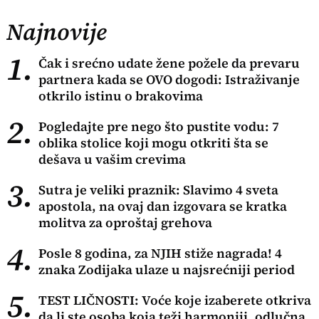
Najnovije
1.
Čak i srećno udate žene požele da prevaru
partnera kada se OVO dogodi: Istraživanje
otkrilo istinu o brakovima
2.
Pogledajte pre nego što pustite vodu: 7
oblika stolice koji mogu otkriti šta se
dešava u vašim crevima
3.
Sutra je veliki praznik: Slavimo 4 sveta
apostola, na ovaj dan izgovara se kratka
molitva za oproštaj grehova
4.
Posle 8 godina, za NJIH stiže nagrada! 4
znaka Zodijaka ulaze u najsrećniji period
5.
TEST LIČNOSTI: Voće koje izaberete otkriva
da li ste osoba koja teži harmoniji, odlučna