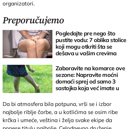
organizatori.
Preporučujemo
Pogledajte pre nego što
pustite vodu: 7 oblika stolice
koji mogu otkriti šta se
dešava u vašim crevima
Zaboravite na komarce ove
sezone: Napravite moćni
domaći sprej od samo 3
sastojka koja već imate u
kuhinji
Da bi atmosfera bila potpuna, vrši se i izbor
najbolje riblje čorbe, a u kotlićima se osim ribe
krčka i umeće, veština i želja svake ekipe da
ponese titulu najbolje. Celodnevno druženje