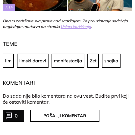
7:14
Ona.rs zadržava sva prava nad sadržajem. Za preuzimanje sadržaja
pogledajte uputstva na stranici
Uslovi korišćenja
.
TEME
lim
limski darovi
manifestacija
Zet
snajka
KOMENTARI
Do sada nije bilo komentara na ovu vest.
Budite prvi koji
će ostaviti komentar.
0
POŠALJI KOMENTAR