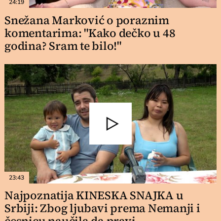
24:19
Snežana Marković o poraznim
komentarima: "Kako dečko u 48
godina? Sram te bilo!"
23:43
Najpoznatija KINESKA SNAJKA u
Srbiji: Zbog ljubavi prema Nemanji i
česnicu naučila da pravi