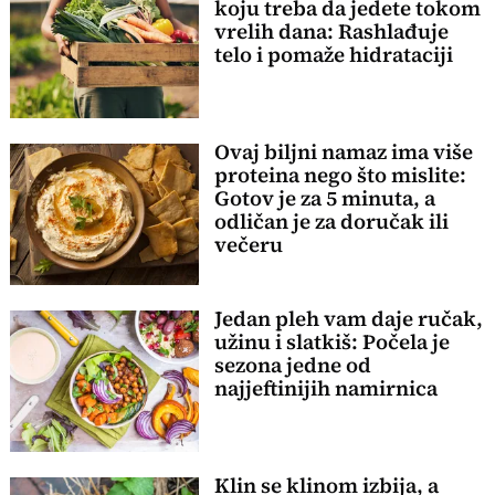
koju treba da jedete tokom
vrelih dana: Rashlađuje
telo i pomaže hidrataciji
Ovaj biljni namaz ima više
proteina nego što mislite:
Gotov je za 5 minuta, a
odličan je za doručak ili
večeru
Jedan pleh vam daje ručak,
užinu i slatkiš: Počela je
sezona jedne od
najjeftinijih namirnica
Klin se klinom izbija, a