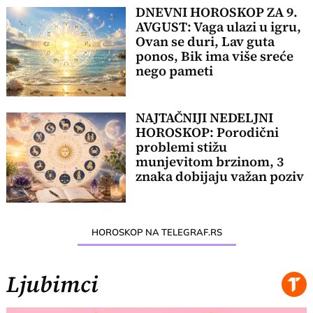
DNEVNI HOROSKOP ZA 9.
AVGUST: Vaga ulazi u igru,
Ovan se duri, Lav guta
ponos, Bik ima više sreće
nego pameti
NAJTAČNIJI NEDELJNI
HOROSKOP: Porodični
problemi stižu
munjevitom brzinom, 3
znaka dobijaju važan poziv
HOROSKOP NA TELEGRAF.RS
Ljubimci