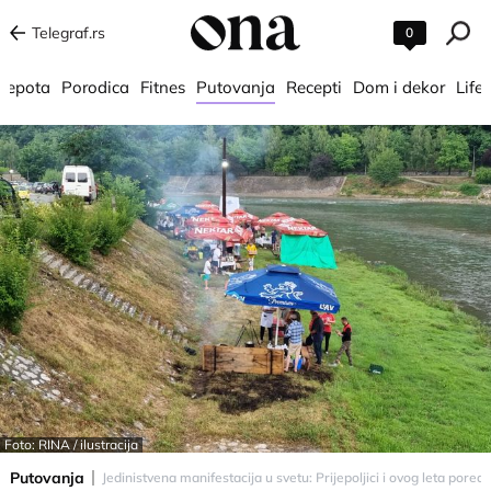
Telegraf.rs
0
 lepota
Porodica
Fitnes
Putovanja
Recepti
Dom i dekor
Lifes
Foto: RINA / ilustracija
Putovanja
Jedinistvena manifestacija u svetu: Prijepoljici i ovog leta pored 