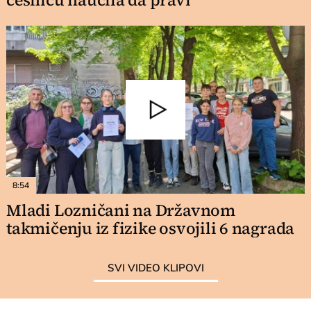
8:54
Mladi Lozničani na Državnom
takmičenju iz fizike osvojili 6 nagrada
SVI VIDEO KLIPOVI