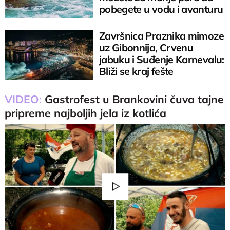
pobegete u vodu i avanturu
Završnica Praznika mimoze
uz Gibonnija, Crvenu
jabuku i Suđenje Karnevalu:
Bliži se kraj fešte
VIDEO:
Gastrofest u Brankovini čuva tajne
pripreme najboljih jela iz kotlića
Play
Video