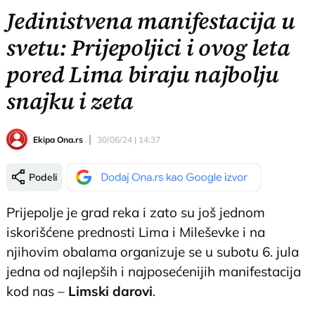
Jedinistvena manifestacija u
svetu: Prijepoljici i ovog leta
pored Lima biraju najbolju
snajku i zeta
Ekipa Ona.rs
30/06/24 | 14:37
Podeli
Prijepolje je grad reka i zato su još jednom
iskorišćene prednosti Lima i Mileševke i na
njihovim obalama organizuje se u subotu 6. jula
jedna od najlepših i najposećenijih manifestacija
kod nas –
Limski darovi
.