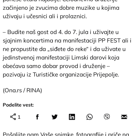
začinjeno je zvucima dobre muzike u kojima
uživaju i učesnici ali i prolaznici.
– Budite naš gost od 4. do 7. jula i uživajte u
sjajnim koncertima na manifestaciji PP FEST ali i
ne propustite da „siđete do reke“ i da uživate u
jedinstvenoj manifestaciji Limski darovi koja
obećava samo dobar provod i druženje –
pozivaju iz Turističke organizacije Prijepolje.
(Ona.rs / RINA)
Podelite vest:
1
Pošaljite nam Vaše snimke, fotografije i priče na