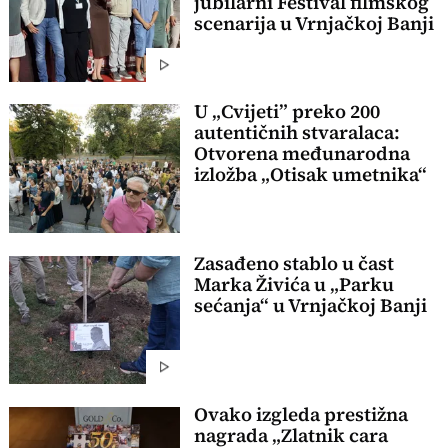
jubilarni Festival filmskog
scenarija u Vrnjačkoj Banji
U „Cvijeti” preko 200
autentičnih stvaralaca:
Otvorena međunarodna
izložba „Otisak umetnika“
Zasađeno stablo u čast
Marka Živića u „Parku
sećanja“ u Vrnjačkoj Banji
Ovako izgleda prestižna
nagrada „Zlatnik cara