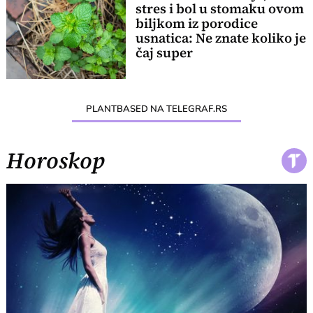
stres i bol u stomaku ovom
biljkom iz porodice
usnatica: Ne znate koliko je
čaj super
PLANTBASED NA TELEGRAF.RS
Horoskop