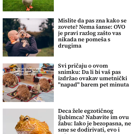
Mislite da pas zna kako se
zovete? Nema šanse: OVO
je pravi razlog zašto vas
nikada ne pomeša s
drugima
Svi pričaju o ovom
snimku: Da li bi vaš pas
izdržao ovakav umetnički
"napad" barem pet minuta
Deca žele egzotičnog
ljubimca? Nabavite im ovu
žabu: Iako je bezopasna, ne
sme se dodirivati, evo i