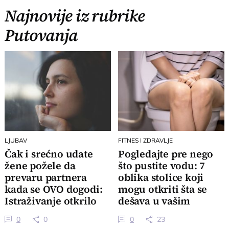
Najnovije iz rubrike
Putovanja
LJUBAV
FITNES I ZDRAVLJE
Čak i srećno udate
Pogledajte pre nego
žene požele da
što pustite vodu: 7
prevaru partnera
oblika stolice koji
kada se OVO dogodi:
mogu otkriti šta se
Istraživanje otkrilo
dešava u vašim
istinu o brakovima
crevima
0
0
0
23