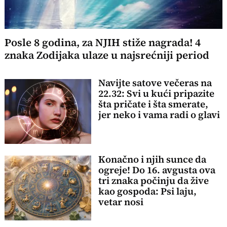
Posle 8 godina, za NJIH stiže nagrada! 4
znaka Zodijaka ulaze u najsrećniji period
Navijte satove večeras na
22.32: Svi u kući pripazite
šta pričate i šta smerate,
jer neko i vama radi o glavi
Konačno i njih sunce da
ogreje! Do 16. avgusta ova
tri znaka počinju da žive
kao gospoda: Psi laju,
vetar nosi