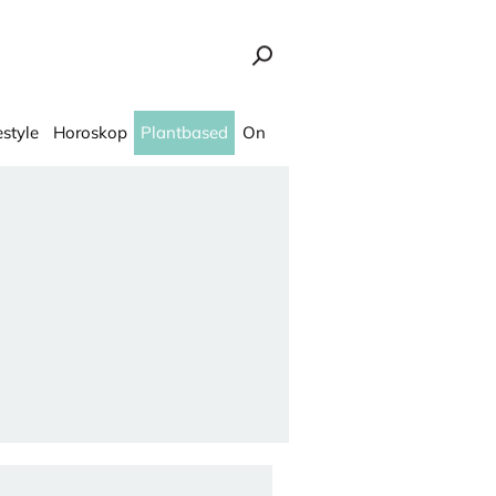
estyle
Horoskop
Plantbased
On
 - Ona.rs