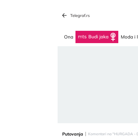
Telegraf.rs
Ona
Budi jaka
Moda i 
Putovanja
Komentari na "HURGADA - DU