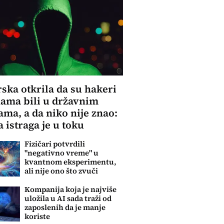
ska otkrila da su hakeri
ama bili u državnim
ma, a da niko nije znao:
a istraga je u toku
Fizičari potvrdili
"negativno vreme" u
kvantnom eksperimentu,
ali nije ono što zvuči
Kompanija koja je najviše
uložila u AI sada traži od
zaposlenih da je manje
koriste