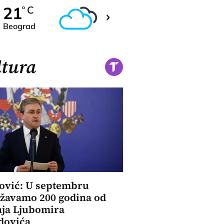
22
21
C
C
o
o
Beograd
Novi Sad
tura
ović: U septembru
žavamo 200 godina od
ja Ljubomira
dovića