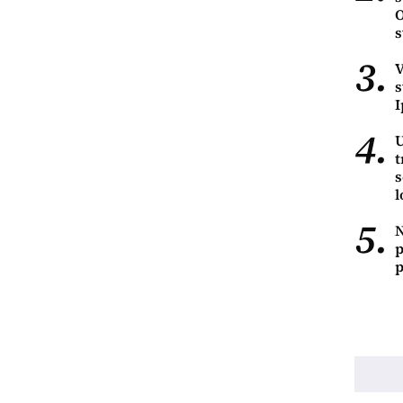
O
s
3.
V
s
I
4.
U
t
s
l
5.
N
p
p