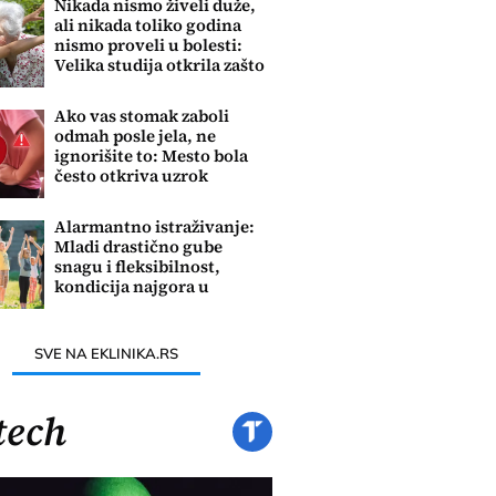
Nikada nismo živeli duže,
ali nikada toliko godina
nismo proveli u bolesti:
Velika studija otkrila zašto
Ako vas stomak zaboli
odmah posle jela, ne
ignorišite to: Mesto bola
često otkriva uzrok
problema
Alarmantno istraživanje:
Mladi drastično gube
snagu i fleksibilnost,
kondicija najgora u
poslednjih 60 godina
SVE NA EKLINIKA.RS
tech