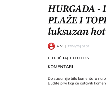
HURGADA - 
PLAŽE I TOP
luksuzan hot
A. V.
17/04/25 | 06:00
‹
PROČITAJTE CEO TEKST
KOMENTARI
Do sada nije bilo komentara na o
Budite prvi koji će ostaviti komen