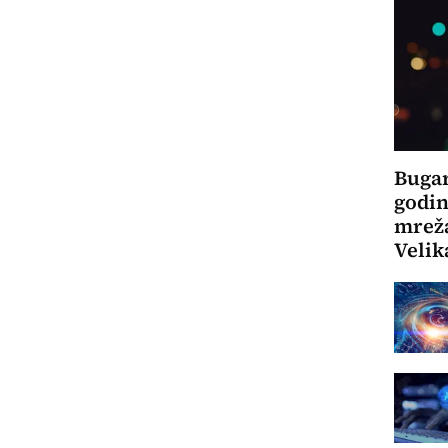
Bugar
godin
mreža
Velik