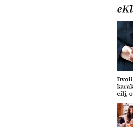
eKl
Dvol
karak
cilj,