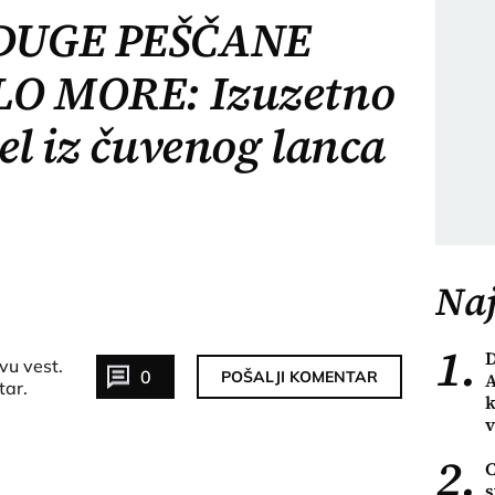
DUGE PEŠČANE
LO MORE: Izuzetno
el iz čuvenog lanca
Naj
1.
vu vest.
0
POŠALJI KOMENTAR
A
tar.
k
v
2.
C
s