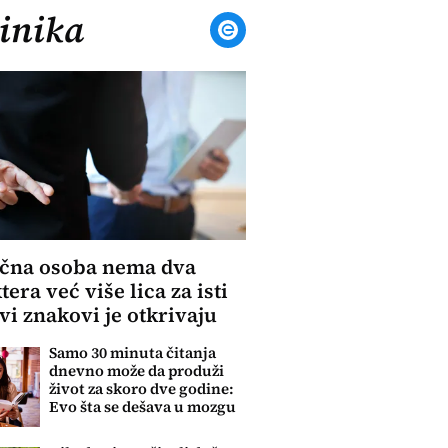
inika
ična osoba nema dva
tera već više lica za isti
 ovi znakovi je otkrivaju
Samo 30 minuta čitanja
dnevno može da produži
život za skoro dve godine:
Evo šta se dešava u mozgu