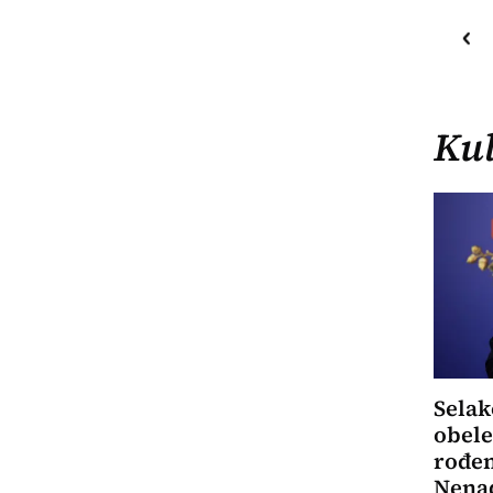
19
C
o
Priština
Kul
Selak
obele
rođen
Nena