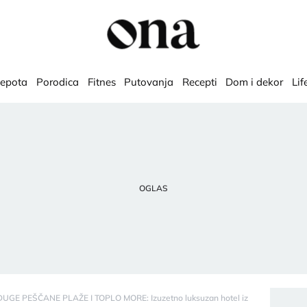
lepota
Porodica
Fitnes
Putovanja
Recepti
Dom i dekor
Lif
GE PEŠČANE PLAŽE I TOPLO MORE: Izuzetno luksuzan hotel iz čuvenog lanca"