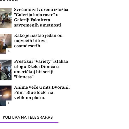
Svečano zatvorena izložba
"Galerija koja raste" u
Galeriji Fakulteta
savremenih umetnosti
Kako je nastao jedan od
najvećih hitova
osamdesetih
Prestižni "Variety" istakao
ulogu Džeka Dimića u
američkoj hit seriji
"Lioness"
Anime veče u mts Dvorani:
Film "Blue lock" na
velikom platnu
KULTURA NA TELEGRAF.RS