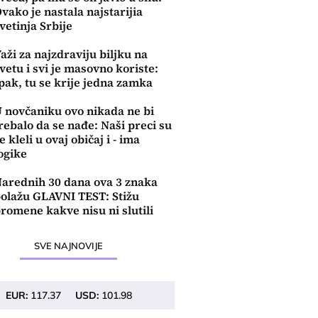
vako je nastala najstarijia
vetinja Srbije
aži za najzdraviju biljku na
vetu i svi je masovno koriste:
pak, tu se krije jedna zamka
 novčaniku ovo nikada ne bi
rebalo da se nađe: Naši preci su
e kleli u ovaj običaj i - ima
ogike
arednih 30 dana ova 3 znaka
olažu GLAVNI TEST: Stižu
romene kakve nisu ni slutili
SVE NAJNOVIJE
EUR:
117.37
USD:
101.98