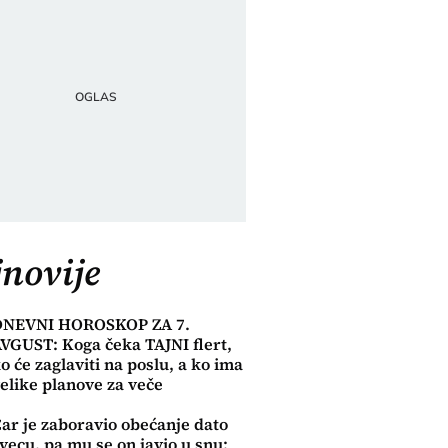
novije
DNEVNI HOROSKOP ZA 7.
VGUST: Koga čeka TAJNI flert,
o će zaglaviti na poslu, a ko ima
elike planove za veče
ar je zaboravio obećanje dato
vecu, pa mu se on javio u snu: