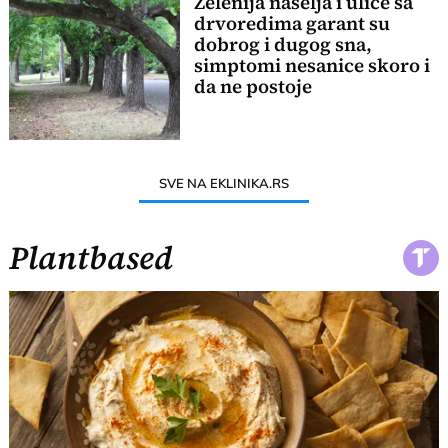
Zelenija naselja i ulice sa
drvoredima garant su
dobrog i dugog sna,
simptomi nesanice skoro i
da ne postoje
SVE NA EKLINIKA.RS
Plantbased