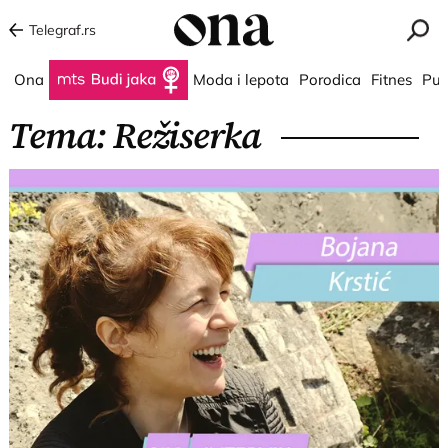
Telegraf.rs
Ona
Budi jaka
Moda i lepota
Porodica
Fitnes
Put
Tema: Režiserka