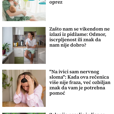
oprez
Zašto nam se vikendom ne
izlazi iz pidžame: Odmor,
iscrpljenost ili znak da
nam nije dobro?
"Na ivici sam nervnog
sloma": Kada ova rečenica
više nije fraza, već ozbiljan
znak da vam je potrebna
pomoć