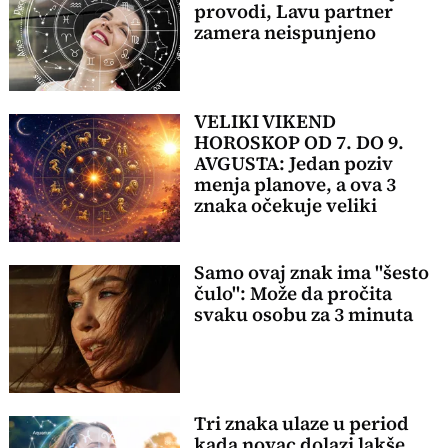
provodi, Lavu partner
zamera neispunjeno
VELIKI VIKEND
HOROSKOP OD 7. DO 9.
AVGUSTA: Jedan poziv
menja planove, a ova 3
znaka očekuje veliki
preokret
Samo ovaj znak ima "šesto
čulo": Može da pročita
svaku osobu za 3 minuta
Tri znaka ulaze u period
kada novac dolazi lakše