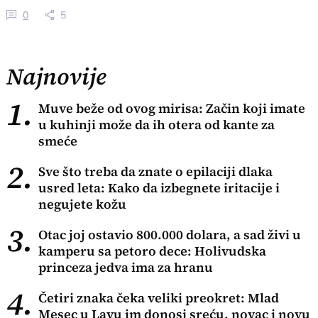
0
5
Najnovije
1.
Muve beže od ovog mirisa: Začin koji imate
u kuhinji može da ih otera od kante za
smeće
2.
Sve što treba da znate o epilaciji dlaka
usred leta: Kako da izbegnete iritacije i
negujete kožu
3.
Otac joj ostavio 800.000 dolara, a sad živi u
kamperu sa petoro dece: Holivudska
princeza jedva ima za hranu
4.
Četiri znaka čeka veliki preokret: Mlad
Mesec u Lavu im donosi sreću, novac i novu