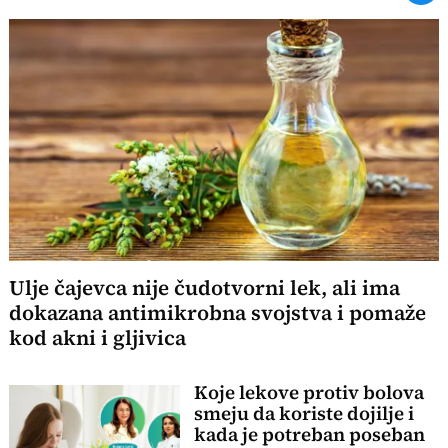
Ulje čajevca nije čudotvorni lek, ali ima
dokazana antimikrobna svojstva i pomaže
kod akni i gljivica
Koje lekove protiv bolova
smeju da koriste dojilje i
kada je potreban poseban