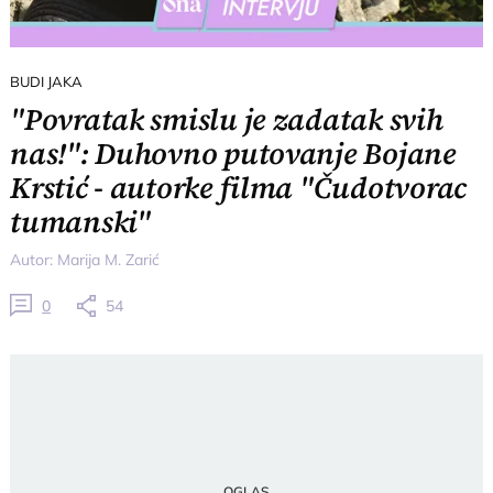
BUDI JAKA
"Povratak smislu je zadatak svih
nas!": Duhovno putovanje Bojane
Krstić - autorke filma "Čudotvorac
tumanski"
Autor:
Marija M. Zarić
0
54