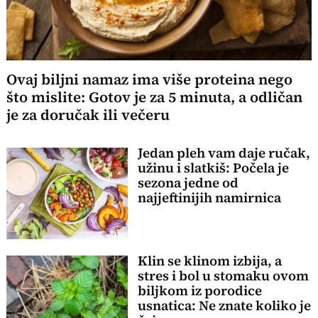
Ovaj biljni namaz ima više proteina nego
što mislite: Gotov je za 5 minuta, a odličan
je za doručak ili večeru
Jedan pleh vam daje ručak,
užinu i slatkiš: Počela je
sezona jedne od
najjeftinijih namirnica
Klin se klinom izbija, a
stres i bol u stomaku ovom
biljkom iz porodice
usnatica: Ne znate koliko je