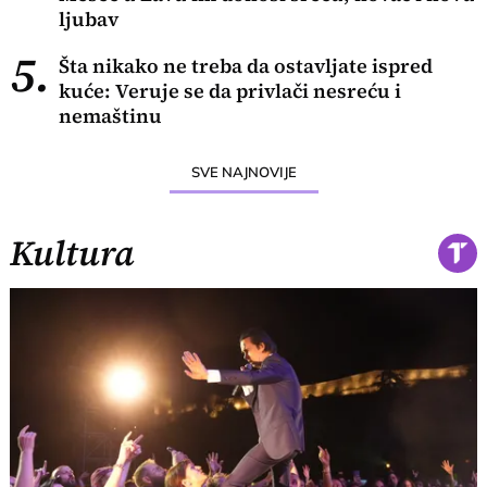
ljubav
5.
Šta nikako ne treba da ostavljate ispred
kuće: Veruje se da privlači nesreću i
nemaštinu
SVE NAJNOVIJE
Kultura