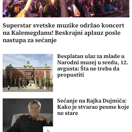
Superstar svetske muzike održao koncert
na Kalemegdanu! Beskrajni aplauz posle
nastupa za sećanje
Besplatan ulaz za mlade u
Narodni muzej u sredu, 12.
avgusta: Šta ne treba da
propustiti
Sećanje na Rajka Dujmića:
Kako je stvarao pesme koje
ne stare