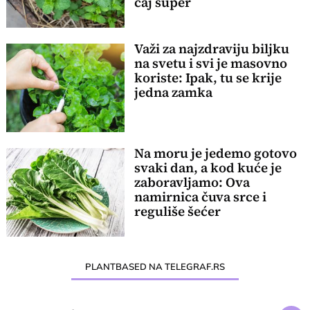
čaj super
Važi za najzdraviju biljku
na svetu i svi je masovno
koriste: Ipak, tu se krije
jedna zamka
Na moru je jedemo gotovo
svaki dan, a kod kuće je
zaboravljamo: Ova
namirnica čuva srce i
reguliše šećer
PLANTBASED NA TELEGRAF.RS