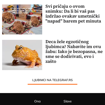
Svi pričaju o ovom
snimku: Da li bi vaš pas
izdržao ovakav umetnički
"napad" barem pet minuta
Deca žele egzotičnog
ljubimca? Nabavite im ovu
žabu: Iako je bezopasna, ne
sme se dodirivati, evo i
zašto
LJUBIMCI NA TELEGRAF.RS
Ona
Slave