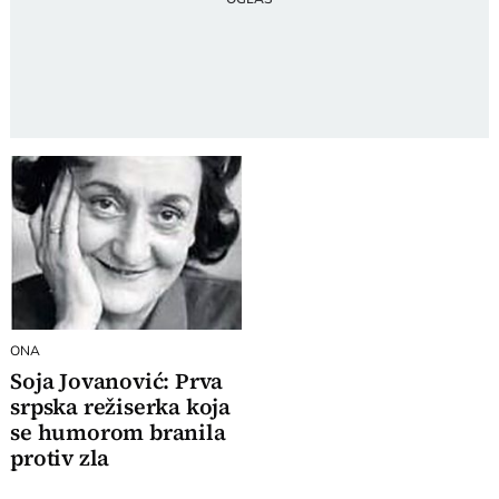
ONA
Soja Jovanović: Prva
srpska režiserka koja
se humorom branila
protiv zla