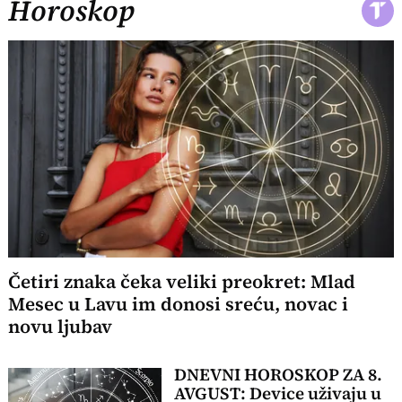
Horoskop
Četiri znaka čeka veliki preokret: Mlad
Mesec u Lavu im donosi sreću, novac i
novu ljubav
DNEVNI HOROSKOP ZA 8.
AVGUST: Device uživaju u