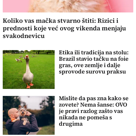
Koliko vas mačka stvarno štiti: Rizici i
prednosti koje već ovog vikenda menjaju
svakodnevicu
Etika ili tradicija na stolu:
Brazil stavio tačku na foie
gras, ove zemlje i dalje
sprovode surovu praksu
Mislite da pas zna kako se
zovete? Nema šanse: OVO
je pravi razlog zašto vas
nikada ne pomeša s
drugima