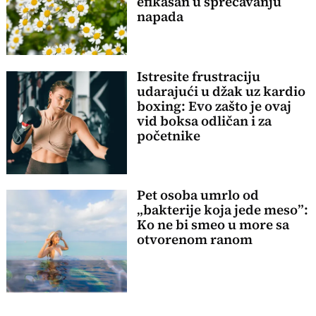
efikasan u sprečavanju
napada
Istresite frustraciju
udarajući u džak uz kardio
boxing: Evo zašto je ovaj
vid boksa odličan i za
početnike
Pet osoba umrlo od
„bakterije koja jede meso”:
Ko ne bi smeo u more sa
otvorenom ranom