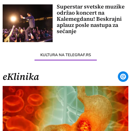
Superstar svetske muzike
održao koncert na
Kalemegdanu! Beskrajni
aplauz posle nastupa za
sećanje
KULTURA NA TELEGRAF.RS
eKlinika