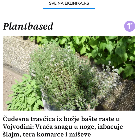
SVE NA EKLINIKA.RS
Plantbased
Čudesna travčica iz božje bašte raste u
Vojvodini: Vraća snagu u noge, izbacuje
šlajm, tera komarce i miševe