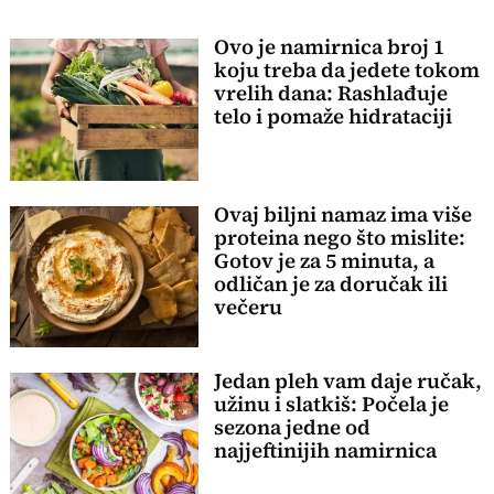
Ovo je namirnica broj 1
koju treba da jedete tokom
vrelih dana: Rashlađuje
telo i pomaže hidrataciji
Ovaj biljni namaz ima više
proteina nego što mislite:
Gotov je za 5 minuta, a
odličan je za doručak ili
večeru
Jedan pleh vam daje ručak,
užinu i slatkiš: Počela je
sezona jedne od
najjeftinijih namirnica