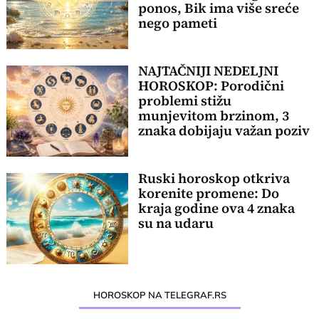
ponos, Bik ima više sreće
nego pameti
NAJTAČNIJI NEDELJNI
HOROSKOP: Porodični
problemi stižu
munjevitom brzinom, 3
znaka dobijaju važan poziv
Ruski horoskop otkriva
korenite promene: Do
kraja godine ova 4 znaka
su na udaru
HOROSKOP NA TELEGRAF.RS