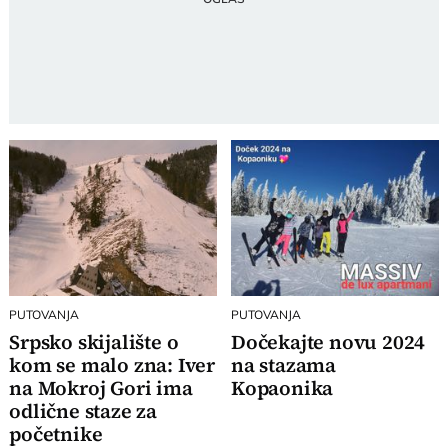
PUTOVANJA
PUTOVANJA
Srpsko skijalište o
Dočekajte novu 2024
kom se malo zna: Iver
na stazama
na Mokroj Gori ima
Kopaonika
odlične staze za
početnike