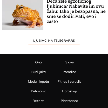
Deca žele egzotičnog
ljubimca? Nabavite im ovu
žabu: Iako je bezopasna, ne
sme se dodirivati, evo i
zašto
LJUBIMCI NA TELEGRAF.RS
Ona
Slave
Budi jaka
Porodica
Moda i lepota
Fitnes i zdravlje
Putovanja
Horoskop
Recepti
Plantbased