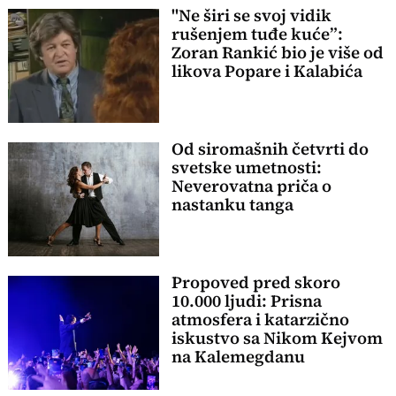
"Ne širi se svoj vidik
rušenjem tuđe kuće”:
Zoran Rankić bio je više od
likova Popare i Kalabića
Od siromašnih četvrti do
svetske umetnosti:
Neverovatna priča o
nastanku tanga
Propoved pred skoro
10.000 ljudi: Prisna
atmosfera i katarzično
iskustvo sa Nikom Kejvom
na Kalemegdanu