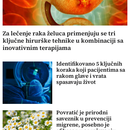
Za lečenje raka želuca primenjuju se tri
ključne hirurške tehnike u kombinaciji sa
inovativnim terapijama
Identifikovano 5 ključnih
koraka koji pacijentima sa
rakom glave i vrata
spasavaju život
Povratić je prirodni
saveznik u prevenciji
migrene, posebno je