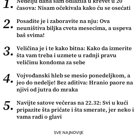
1.
Nedelju dana sam odlazila u krevet u 20
časova: Nisam očekivala kako ću se osećati
2.
Posadite je i zaboravite na nju: Ova
neuništiva biljka cveta mesecima, a uspeva
baš svima!
3.
Veličina je i te kako bitna: Kako da izmerite
šta vam treba i uzmete u radnji pravu
veličinu kondoma za sebe
4.
Vojvođanski hleb se mesio ponedeljkom, a
jeo do nedelje! Bez aditiva: Hranio paore na
njivi od jutra do mraka
5.
Navijte satove večeras na 22.32: Svi u kući
pripazite šta pričate i šta smerate, jer neko i
vama radi o glavi
SVE NAJNOVIJE