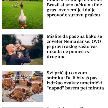
Brazil stavio tačku na foie
gras, ove zemlje i dalje
sprovode surovu praksu
Mislite da pas zna kako se
zovete? Nema šanse: OVO
je pravi razlog zašto vas
nikada ne pomeša s
drugima
Svi pričaju o ovom
snimku: Da li bi vaš pas
izdržao ovakav umetnički
"napad" barem pet minuta