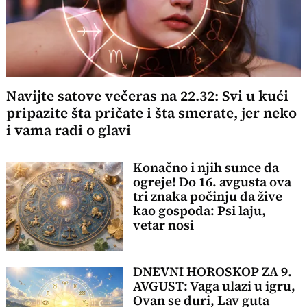
Navijte satove večeras na 22.32: Svi u kući
pripazite šta pričate i šta smerate, jer neko
i vama radi o glavi
Konačno i njih sunce da
ogreje! Do 16. avgusta ova
tri znaka počinju da žive
kao gospoda: Psi laju,
vetar nosi
DNEVNI HOROSKOP ZA 9.
AVGUST: Vaga ulazi u igru,
Ovan se duri, Lav guta