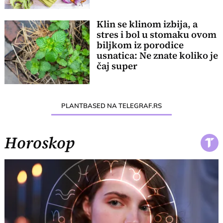
Klin se klinom izbija, a
stres i bol u stomaku ovom
biljkom iz porodice
usnatica: Ne znate koliko je
čaj super
PLANTBASED NA TELEGRAF.RS
Horoskop