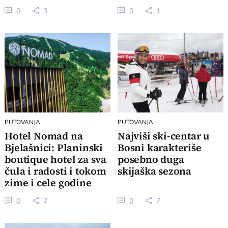
0
3
0
1
PUTOVANJA
PUTOVANJA
Hotel Nomad na
Najviši ski-centar u
Bjelašnici: Planinski
Bosni karakteriše
boutique hotel za sva
posebno duga
čula i radosti i tokom
skijaška sezona
zime i cele godine
0
2
0
7