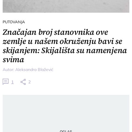
PUTOVANJA
Značajan broj stanovnika ove
zemlje u našem okruženju bavi se
skijanjem: Skijališta su namenjena
svima
Autor:
Aleksandra Blažević
1
2