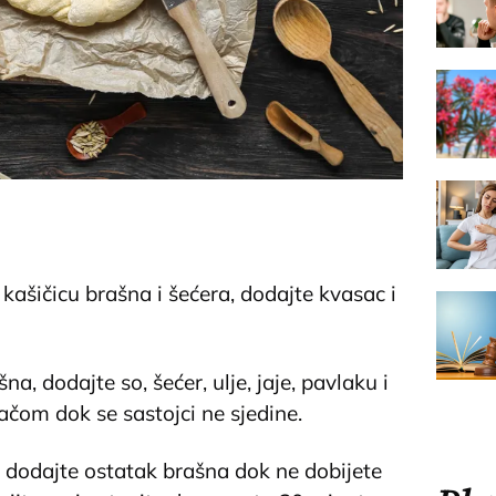
šičicu brašna i šećera, dodajte kvasac i
na, dodajte so, šećer, ulje, jaje, pavlaku i
ačom dok se sastojci ne sjedine.
 dodajte ostatak brašna dok ne dobijete