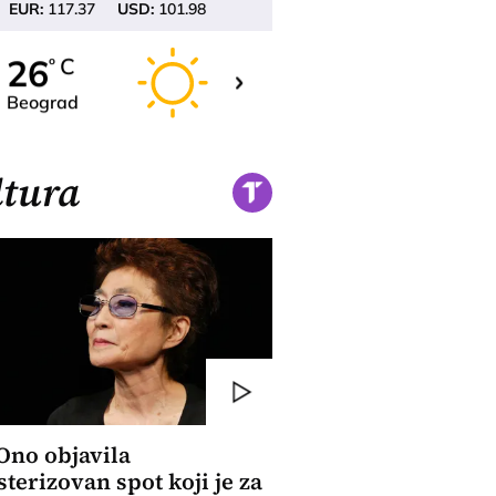
EUR:
117.37
USD:
101.98
28
26
C
C
o
o
Beograd
Novi Sad
tura
Ono objavila
terizovan spot koji je za