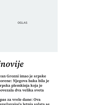
novije
van Grozni imao je srpske
orene: Njegova baka bila je
rpska plemkinja koja je
ovezala dva velika sveta
pas za vrele dane: Ova
svežavajuća letnja salata se