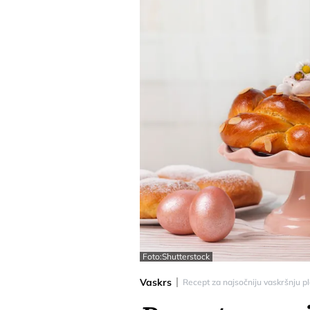
Foto:Shutterstock
Vaskrs
Recept za najsočniju vaskršnju p