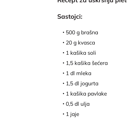
Sastojci
:
500 g brašna
20 g kvasca
1 kašika soli
1,5 kašika šećera
1 dl mleka
1,5 dl jogurta
1 kašika pavlake
0,5 dl ulja
1 jaje