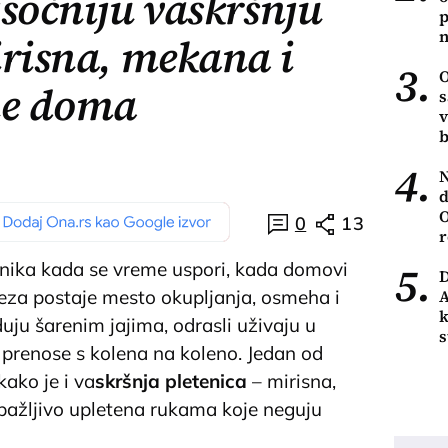
jsočniju vaskršnju
p
n
irisna, mekana i
3.
O
ne doma
s
v
b
4.
N
d
O
0
13
r
5.
znika kada se vreme uspori, kada domovi
A
peza postaje mesto okupljanja, osmeha i
k
uju šarenim jajima, odrasli uživaju u
s
se prenose s kolena na koleno. Jedan od
ako je i va
skršnja pletenica
– mirisna,
ažljivo upletena rukama koje neguju