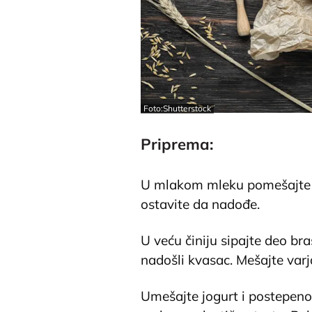
Foto:Shutterstock
Priprema:
U mlakom mleku pomešajte ka
ostavite da nadođe.
U veću činiju sipajte deo braš
nadošli kvasac. Mešajte varj
Umešajte jogurt i postepeno