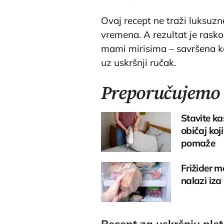
Ovaj recept ne traži luksuzne
vremena. A rezultat je rasko
mami mirisima – savršena kao
uz uskršnji ručak.
Preporučujemo
Stavite ka
običaj koj
pomaže
Frižider m
nalazi iza
Recept za uskršnju plet