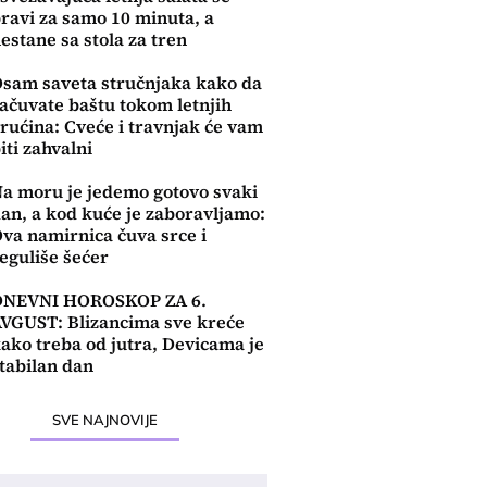
ravi za samo 10 minuta, a
estane sa stola za tren
sam saveta stručnjaka kako da
ačuvate baštu tokom letnjih
rućina: Cveće i travnjak će vam
iti zahvalni
a moru je jedemo gotovo svaki
an, a kod kuće je zaboravljamo:
va namirnica čuva srce i
eguliše šećer
DNEVNI HOROSKOP ZA 6.
VGUST: Blizancima sve kreće
ako treba od jutra, Devicama je
tabilan dan
SVE NAJNOVIJE