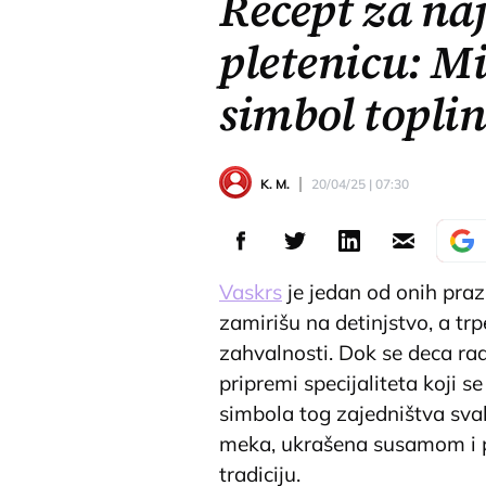
Recept za na
pletenicu: M
simbol topli
K. M.
20/04/25 | 07:30
Vaskrs
je jedan od onih pra
zamirišu na detinjstvo, a tr
zahvalnosti. Dok se deca rad
pripremi specijaliteta koji 
simbola tog zajedništva svak
meka, ukrašena susamom i p
tradiciju.