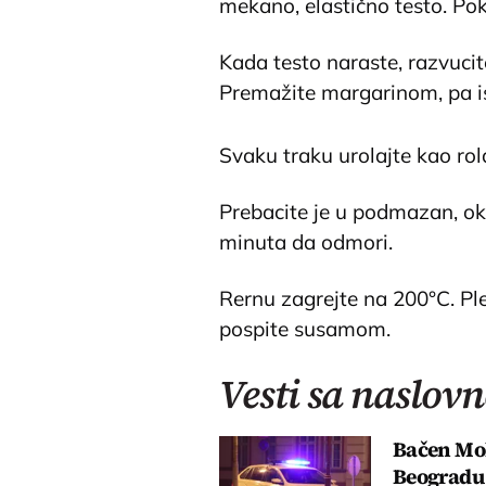
mekano, elastično testo. Pok
Kada testo naraste, razvuci
Premažite margarinom, pa ise
Svaku traku urolajte kao rola
Prebacite je u podmazan, okru
minuta da odmori.
Rernu zagrejte na 200°C. Pl
pospite susamom.
Vesti sa naslovn
Bačen Mol
Beogradu