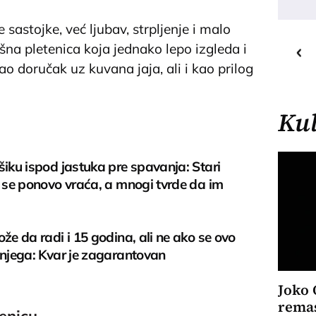
 sastojke, već ljubav, strpljenje i malo
22
C
o
šna pletenica koja jednako lepo izgleda i
Priština
 doručak uz kuvana jaja, ali i kao prilog
Kul
šiku ispod jastuka pre spavanja: Stari
i se ponovo vraća, a mnogi tvrde da im
ože da radi i 15 godina, ali ne ako se ovo
 njega: Kvar je zagarantovan
Joko 
remas
enicu