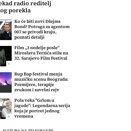
ekad radio reditelj
og porekla
Ko će biti novi Džejms
Bond? Potraga za agentom
007 se privodi kraju,
poznati detalji
Film „3 nedelje posle“
Miroslava Terzića stiže na
32. Sarajevo Film Festival
Bup Bap festival menja
muzičku scenu Beograda:
Premijere, terapije
zvukom i završni rejv
Pola veka "Grlom u
jagode": Legendarna serija
koja je portret jednog
vremena
KULTURA NA TELEGRAF.RS