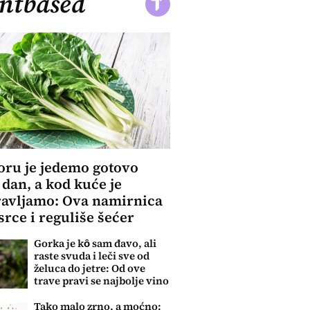
ntbased
ru je jedemo gotovo
 dan, a kod kuće je
avljamo: Ova namirnica
srce i reguliše šećer
Gorka je kȏ sam đavo, ali
raste svuda i leči sve od
želuca do jetre: Od ove
trave pravi se najbolje vino
Tako malo zrno, a moćno: