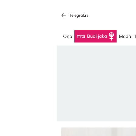
Telegraf.rs
Ona
Budi jaka
Moda i 