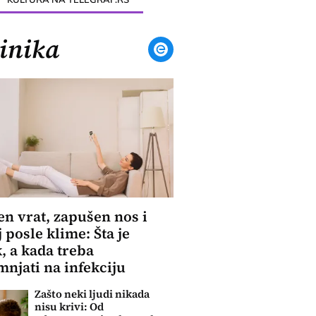
inika
n vrat, zapušen nos i
j posle klime: Šta je
, a kada treba
njati na infekciju
Zašto neki ljudi nikada
nisu krivi: Od