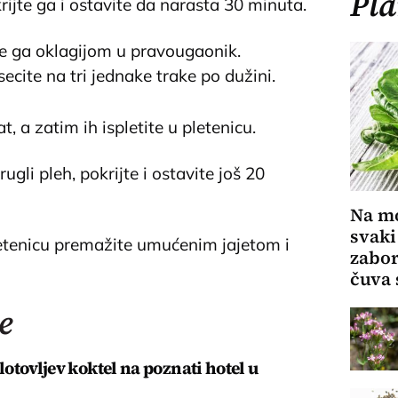
Pla
rijte ga i ostavite da narasta 30 minuta.
te ga oklagijom u pravougaonik.
cite na tri jednake trake po dužini.
t, a zatim ih ispletite u pletenicu.
gli pleh, pokrijte i ostavite još 20
Na mo
svaki
etenicu premažite umućenim jajetom i
zabor
čuva 
e
otovljev koktel na poznati hotel u