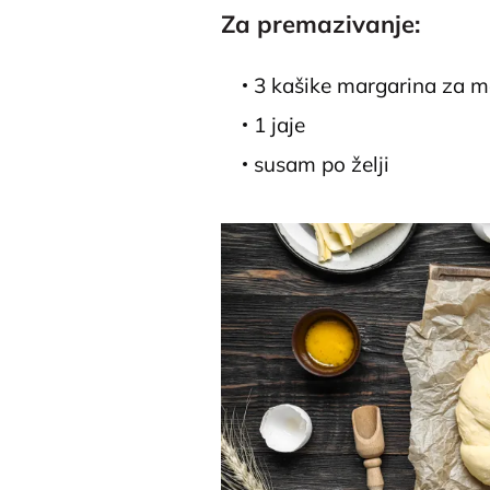
Za premazivanje:
3 kašike margarina za 
1 jaje
susam po želji