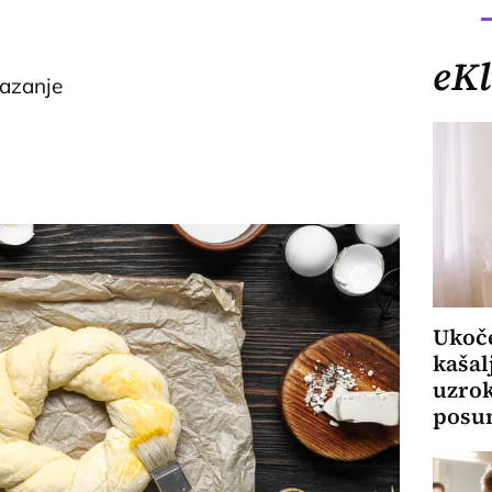
eKl
mazanje
Ukoče
kašal
uzrok
posum