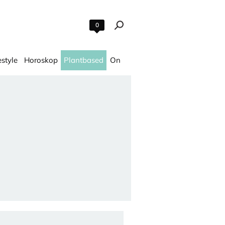
0
estyle
Horoskop
Plantbased
On