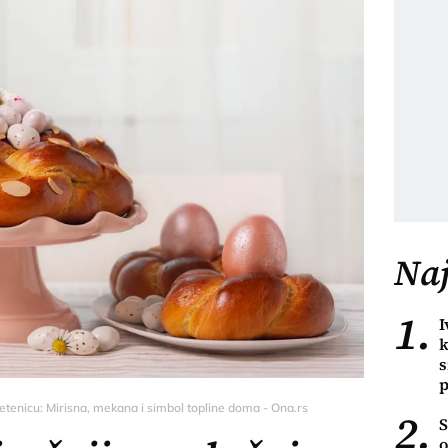
Naj
1.
I
k
s
p
letenicu: Mirisna, mekana i simbol topline doma - Ona.rs
2.
S
o