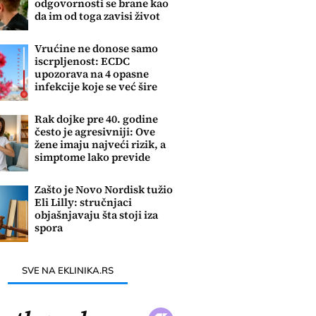
odgovornosti se brane kao
da im od toga zavisi život
Vrućine ne donose samo
iscrpljenost: ECDC
upozorava na 4 opasne
infekcije koje se već šire
Evropom
Rak dojke pre 40. godine
često je agresivniji: Ove
žene imaju najveći rizik, a
simptome lako previde
Zašto je Novo Nordisk tužio
Eli Lilly: stručnjaci
objašnjavaju šta stoji iza
spora
SVE NA EKLINIKA.RS