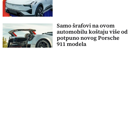
Samo šrafovi na ovom
automobilu koštaju više od
potpuno novog Porsche
911 modela
Potpuno ste trezni, ali
vozite kao pod dejstvom
alkohola: Kako je to
moguće?
AUTO NA TELEGRAF.RS