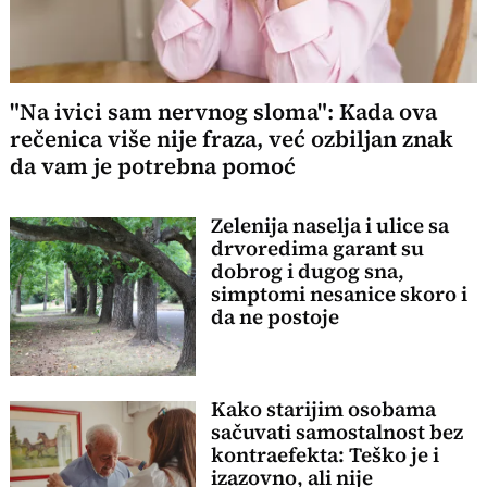
"Na ivici sam nervnog sloma": Kada ova
rečenica više nije fraza, već ozbiljan znak
da vam je potrebna pomoć
Zelenija naselja i ulice sa
drvoredima garant su
dobrog i dugog sna,
simptomi nesanice skoro i
da ne postoje
Kako starijim osobama
sačuvati samostalnost bez
kontraefekta: Teško je i
izazovno, ali nije