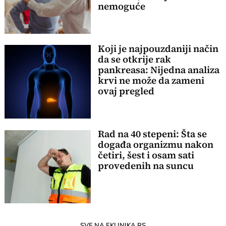
nemoguće
Koji je najpouzdaniji način
da se otkrije rak
pankreasa: Nijedna analiza
krvi ne može da zameni
ovaj pregled
Rad na 40 stepeni: Šta se
događa organizmu nakon
četiri, šest i osam sati
provedenih na suncu
SVE NA EKLINIKA.RS