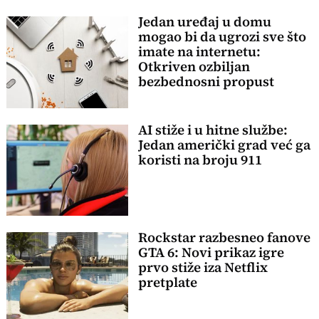
Jedan uređaj u domu
mogao bi da ugrozi sve što
imate na internetu:
Otkriven ozbiljan
bezbednosni propust
AI stiže i u hitne službe:
Jedan američki grad već ga
koristi na broju 911
Rockstar razbesneo fanove
GTA 6: Novi prikaz igre
prvo stiže iza Netflix
pretplate