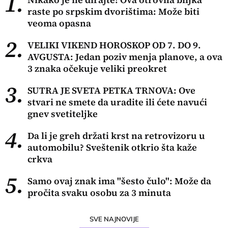
1.
raste po srpskim dvorištima: Može biti
veoma opasna
2.
VELIKI VIKEND HOROSKOP OD 7. DO 9.
AVGUSTA: Jedan poziv menja planove, a ova
3 znaka očekuje veliki preokret
3.
SUTRA JE SVETA PETKA TRNOVA: Ove
stvari ne smete da uradite ili ćete navući
gnev svetiteljke
4.
Da li je greh držati krst na retrovizoru u
automobilu? Sveštenik otkrio šta kaže
crkva
5.
Samo ovaj znak ima "šesto čulo": Može da
pročita svaku osobu za 3 minuta
SVE NAJNOVIJE