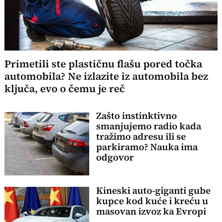
Primetili ste plastičnu flašu pored točka
automobila? Ne izlazite iz automobila bez
ključa, evo o čemu je reč
Zašto instinktivno
smanjujemo radio kada
tražimo adresu ili se
parkiramo? Nauka ima
odgovor
Kineski auto-giganti gube
kupce kod kuće i kreću u
masovan izvoz ka Evropi