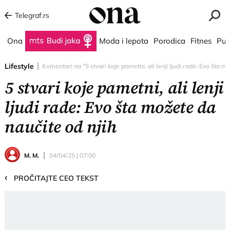
Telegraf.rs
Ona
Budi jaka
Moda i lepota
Porodica
Fitnes
Put
Lifestyle
Komentari na "5 stvari koje pametni, ali lenji ljudi rade: Evo šta m
5 stvari koje pametni, ali lenji
ljudi rade: Evo šta možete da
naučite od njih
M. M.
04/04/25 | 07:00
‹
PROČITAJTE CEO TEKST