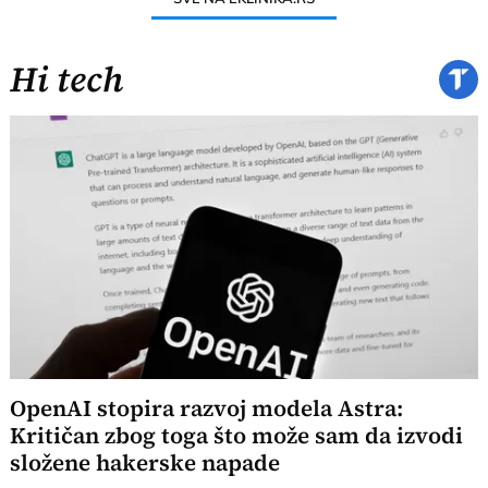
Hi tech
OpenAI stopira razvoj modela Astra:
Kritičan zbog toga što može sam da izvodi
složene hakerske napade