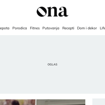
lepota
Porodica
Fitnes
Putovanja
Recepti
Dom i dekor
Lif