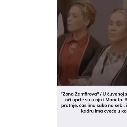
"Zona Zamfirova" / U čuvenoj 
oči uprte su u nju i Maneta. 
pratnje, čas ima sako na sebi, 
kadru ima cveće u ko