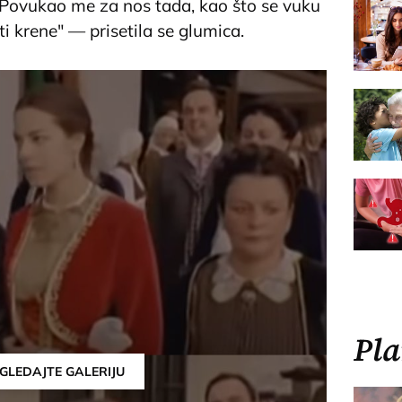
 Povukao me za nos tada, kao što se vuku
 ti krene" ― prisetila se glumica.
Pla
GLEDAJTE GALERIJU