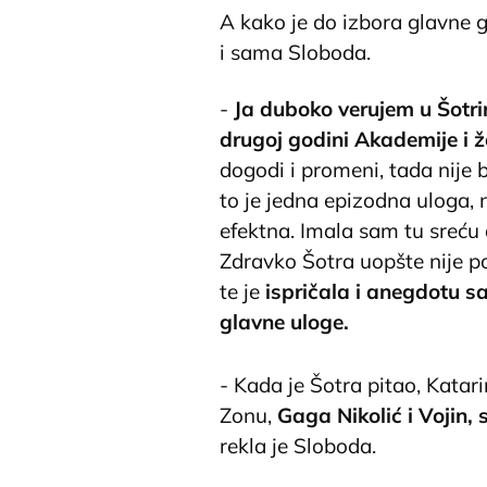
A kako je do izbora glavne g
i sama Sloboda.
-
Ja duboko verujem u Šotri
drugoj godini Akademije i ž
dogodi i promeni, tada nije
to je jedna epizodna uloga, nij
efektna. Imala sam tu sreću
Zdravko Šotra uopšte nije pog
te je
ispričala i anegdotu sa
glavne uloge.
- Kada je Šotra pitao, Katari
Zonu,
Gaga Nikolić i Vojin, 
rekla je Sloboda.