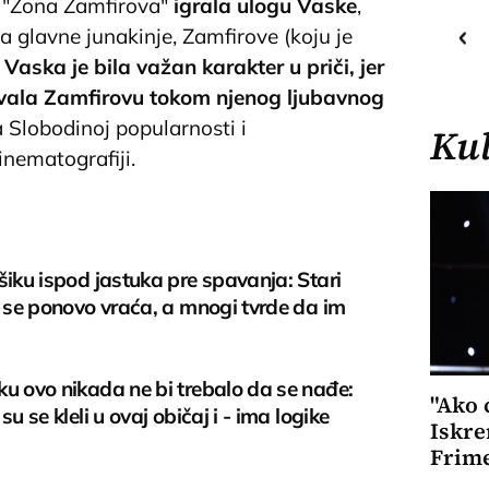
u "Zona Zamfirova"
igrala ulogu Vaske
,
22
C
o
ca glavne junakinje, Zamfirove (koju je
Priština
.
Vaska je bila važan karakter u priči, jer
ovala Zamfirovu tokom njenog ljubavnog
 Slobodinoj popularnosti i
Kul
inematografiji.
šiku ispod jastuka pre spavanja: Stari
i se ponovo vraća, a mnogi tvrde da im
u ovo nikada ne bi trebalo da se nađe:
"Ako ć
su se kleli u ovaj običaj i - ima logike
Iskre
Frim