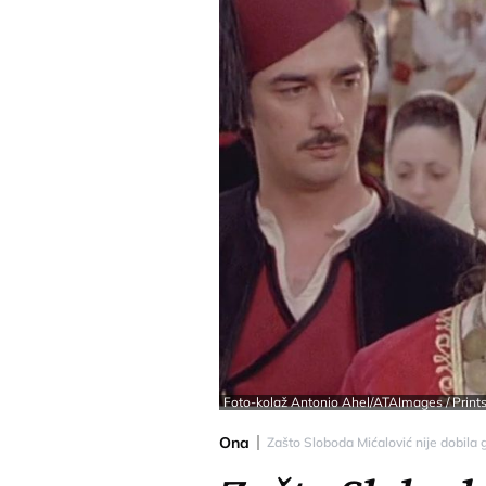
Foto-kolaž Antonio Ahel/ATAImages / Prints
Ona
Zašto Sloboda Mićalović nije dobila g