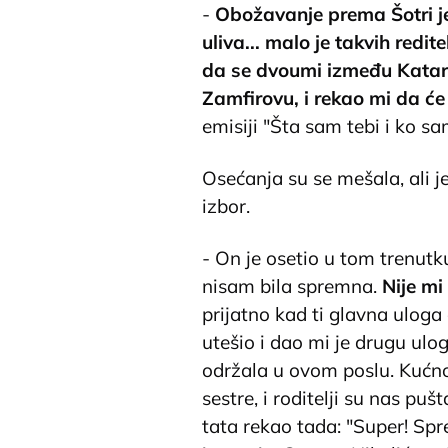
-
Obožavanje prema Šotri j
uliva... malo je takvih redi
da se dvoumi između Katari
Zamfirovu, i rekao mi da će
emisiji "Šta sam tebi i ko sa
Osećanja su se mešala, ali je
izbor.
- On je osetio u tom trenut
nisam bila spremna.
Nije mi 
prijatno kad ti glavna ulog
utešio i dao mi je drugu ulo
održala u ovom poslu. Kućn
sestre, i roditelji su nas pu
tata rekao tada: "Super! Sprem