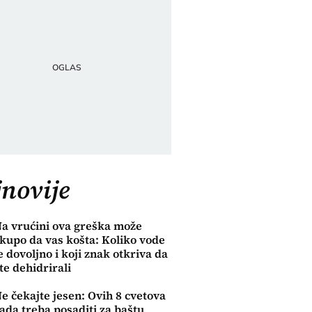
novije
a vrućini ova greška može
kupo da vas košta: Koliko vode
e dovoljno i koji znak otkriva da
te dehidrirali
e čekajte jesen: Ovih 8 cvetova
ada treba posaditi za baštu