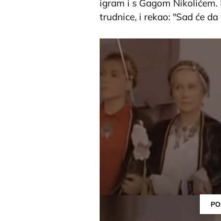
igram i s Gagom Nikolićem.
trudnice, i rekao: "Sad će da
PO