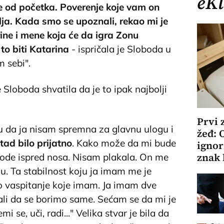
eKl
e od početka. Poverenje koje vam on
telja. Kada smo se upoznali, rekao mi je
ne i mene koja će da igra Zonu
 to biti Katarina
- ispričala je Sloboda u
m sebi".
 Sloboda shvatila da je to ipak najbolji
Prvi 
ku da ja nisam spremna za glavnu ulogu i
žeđ: 
tad bilo prijatno
. Kako može da mi bude
ignor
znak 
a ode ispred nosa. Nisam plakala. On me
gu. Ta stabilnost koju ja imam me je
o vaspitanje koje imam. Ja imam dve
štali da se borimo same. Sećam se da mi je
i se, uči, radi..." Velika stvar je bila da