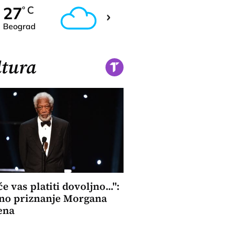
26
27
C
C
o
o
Beograd
Novi Sad
tura
e vas platiti dovoljno...":
no priznanje Morgana
ena