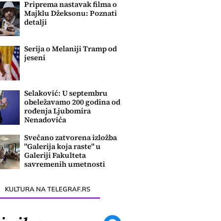
Priprema nastavak filma o
Majklu Džeksonu: Poznati
detalji
Serija o Melaniji Tramp od
jeseni
Selaković: U septembru
obeležavamo 200 godina od
rođenja Ljubomira
Nenadovića
Svečano zatvorena izložba
"Galerija koja raste" u
Galeriji Fakulteta
savremenih umetnosti
KULTURA NA TELEGRAF.RS