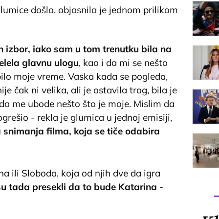
lumice došlo, objasnila je jednom prilikom
n izbor, iako sam u tom trenutku bila na
elela glavnu ulogu
, kao i da mi se nešto
 bilo moje vreme. Vaska kada se pogleda,
e čak ni velika, ali je ostavila trag, bila je
 da me ubode nešto što je moje. Mislim da
rešio - rekla je glumica u jednoj emisiji,
 snimanja filma, koja se tiče odabira
na ili Sloboda, koja od njih dve da igra
su tada presekli da to bude Katarina
-