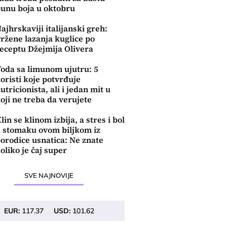
unu boja u oktobru
ajhrskaviji italijanski greh:
ržene lazanja kuglice po
eceptu Džejmija Olivera
oda sa limunom ujutru: 5
oristi koje potvrđuje
utricionista, ali i jedan mit u
oji ne treba da verujete
lin se klinom izbija, a stres i bol
 stomaku ovom biljkom iz
orodice usnatica: Ne znate
oliko je čaj super
SVE NAJNOVIJE
EUR:
117.37
USD:
101.62