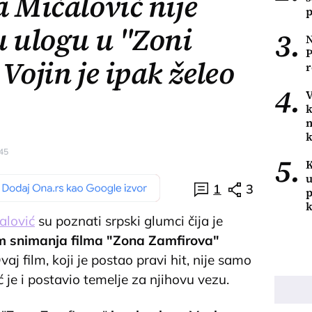
 Mićalović nije
p
u ulogu u "Zoni
3.
N
P
Vojin je ipak želeo
r
4.
V
k
n
k
:45
5.
K
u
1
3
p
k
alović
su poznati srpski glumci čija je
om snimanja filma "Zona Zamfirova"
Ovaj film, koji je postao pravi hit, nije samo
ć je i postavio temelje za njihovu vezu.