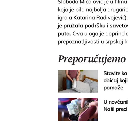
Sloboda Mićalović je u film
koja je bila najbolja drugari
igrala Katarina Radivojević)
je pružala podršku i savet
puta.
Ova uloga je doprinela
prepoznatljivosti u srpskoj k
Preporučujemo
Stavite ka
običaj koj
pomaže
U novčanik
Naši preci 