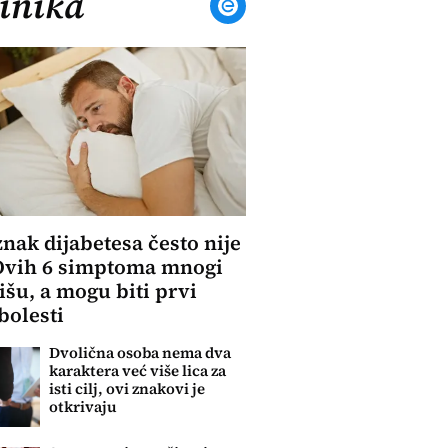
inika
znak dijabetesa često nije
Ovih 6 simptoma mnogi
išu, a mogu biti prvi
bolesti
Dvolična osoba nema dva
karaktera već više lica za
isti cilj, ovi znakovi je
otkrivaju