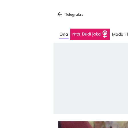
Telegraf.rs
Ona
Budi jaka
Moda i 