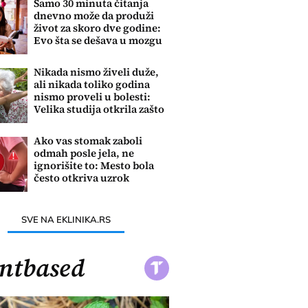
Samo 30 minuta čitanja
dnevno može da produži
život za skoro dve godine:
Evo šta se dešava u mozgu
Nikada nismo živeli duže,
ali nikada toliko godina
nismo proveli u bolesti:
Velika studija otkrila zašto
Ako vas stomak zaboli
odmah posle jela, ne
ignorišite to: Mesto bola
često otkriva uzrok
problema
SVE NA EKLINIKA.RS
ntbased