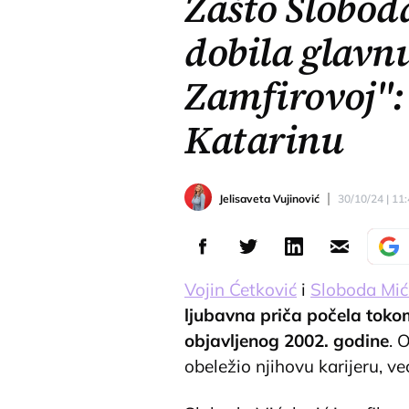
Zašto Sloboda
dobila glavn
Zamfirovoj": 
Katarinu
Jelisaveta Vujinović
30/10/24 | 11
Vojin Ćetković
i
Sloboda Mić
ljubavna priča počela tok
objavljenog 2002. godine
. 
obeležio njihovu karijeru, ve