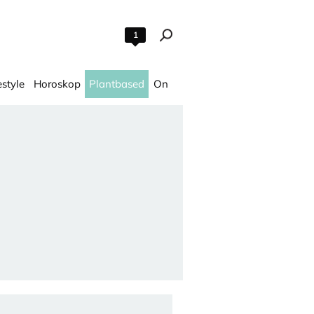
1
estyle
Horoskop
Plantbased
On