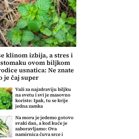
se klinom izbija, a stres i
 stomaku ovom biljkom
rodice usnatica: Ne znate
o je čaj super
Važi za najzdraviju biljku
na svetu i svi je masovno
koriste: Ipak, tu se krije
jedna zamka
Na moru je jedemo gotovo
svaki dan, a kod kuće je
zaboravljamo: Ova
namirnica čuva srce i