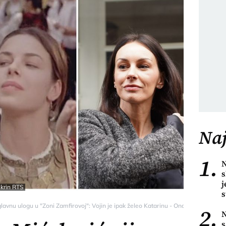
Naj
1.
N
s
j
krin RTS
s
lavnu ulogu u "Zoni Zamfirovoj": Vojin je ipak želeo Katarinu - Ona.rs
2.
N
s