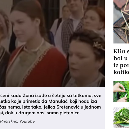
Klin 
bol u
iz po
kolik
sceni kada Zona izađe u šetnju sa tetkama, sve
Retko ko je primetio da Manulać, koji hoda iza
čas nema. Isto tako, Jelica Sretenović u jednom
si, dok u drugom nosi samo pletenice.
Printskrin: Youtube