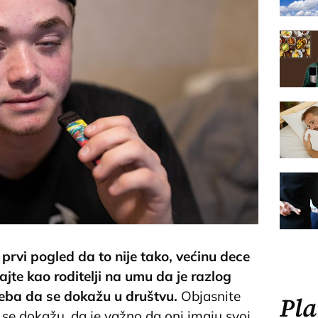
prvi pogled da to nije tako, većinu dece
majte kao roditelji na umu da je razlog
reba da se dokažu u društvu.
Objasnite
Pla
a se dokažu, da je važno da oni imaju svoj