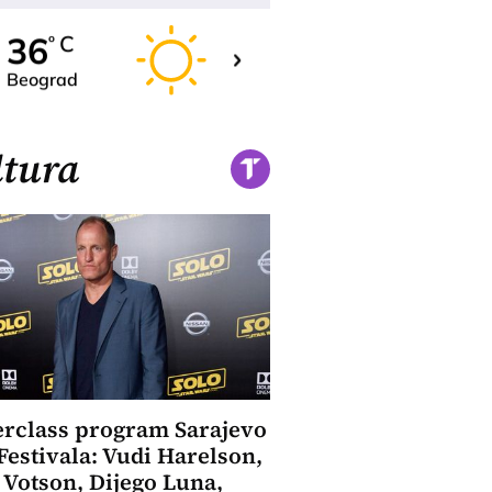
37
36
C
C
o
o
Beograd
Novi Sad
tura
rclass program Sarajevo
Festivala: Vudi Harelson,
 Votson, Dijego Luna,