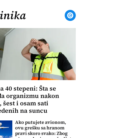
inika
a 40 stepeni: Šta se
đa organizmu nakon
, šest i osam sati
edenih na suncu
Ako putujete avionom,
ovu grešku sa hranom
pravi skoro svako: Zbog