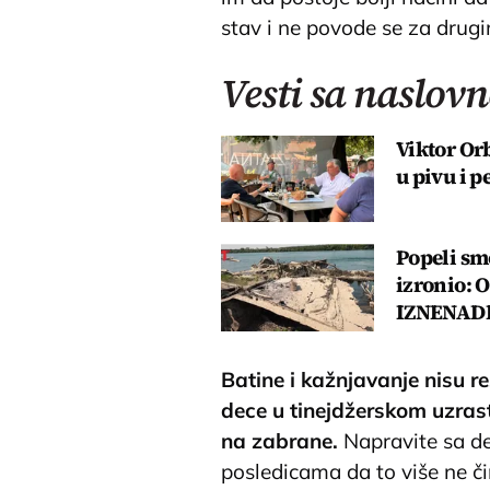
stav i ne povode se za drug
Vesti sa naslovn
Viktor Or
u pivu i p
Popeli smo
izronio: 
IZNENAD
Batine i kažnjavanje nisu re
dece u tinejdžerskom uzrast
na zabrane.
Napravite sa d
posledicama da to više ne či