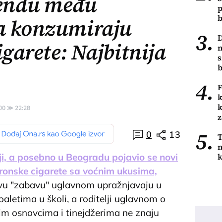
rendu među
p
b
a konzumiraju
3.
D
igarete: Najbitnija
n
s
b
4.
F
k
k
00
≫
22:28
5.
0
13
T
n
k
i, a posebno u Beogradu pojavio se novi
tronske cigarete sa voćnim ukusima,
u "zabavu" uglavnom upražnjavaju u
oaletima u školi, a roditelji uglavnom o
 osnovcima i tinejdžerima ne znaju