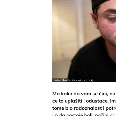
Foto: Shutterstock/iliustracija
Ma kako da vam se čini, na 
će to uplašiti i odustaće. I
tome bio radoznalost i pot
im da postoje bolji načini d