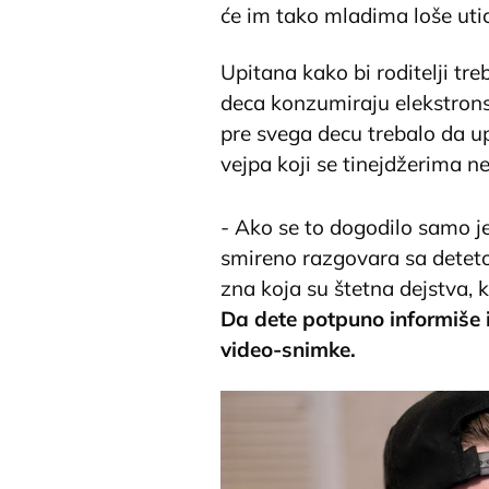
će im tako mladima loše utic
Upitana kako bi roditelji tr
deca konzumiraju elekstronsk
pre svega decu trebalo da u
vejpa koji se tinejdžerima ne
- Ako se to dogodilo samo je
smireno razgovara sa detetom
zna koja su štetna dejstva, 
Da dete potpuno informiše i
video-snimke.