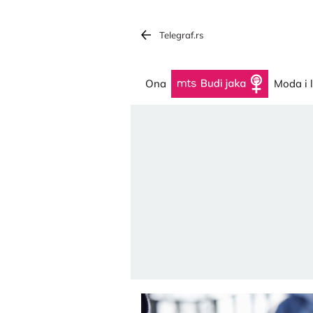
Telegraf.rs
Ona
Budi jaka
Moda i 