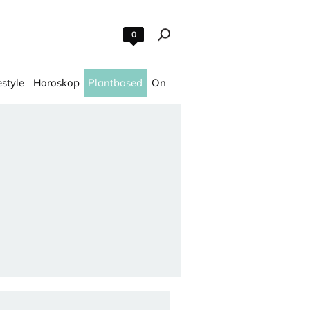
0
estyle
Horoskop
Plantbased
On