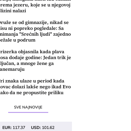
rema jezeru, koje se u njegovoj
lizini nalazi
ruže se od gimnazije, nikad se
isu ni popreko pogledale: Sa
nimanja "Srećnih ljudi" zajedno
ežale u podrum
rizerka objasnila kada plava
osa dodaje godine: Jedan trik je
ljučan, a mnoge žene ga
zanemaruju
ri znaka ulaze u period kada
ovac dolazi lakše nego ikad Evo
ako da ne propustite priliku
SVE NAJNOVIJE
EUR:
117.37
USD:
101.62