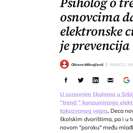
Psiholog o t
osnovcima d
elektronske c
je prevencija
Olivera Milivojčević
09/04/22 | 19:
U osnovnim školama u Srbij
"trend " konzumiranja elek
takozvanog vejpa
.
Deca nov
školskim dvorištima, pa i u t
novom "poroku" među mlađim