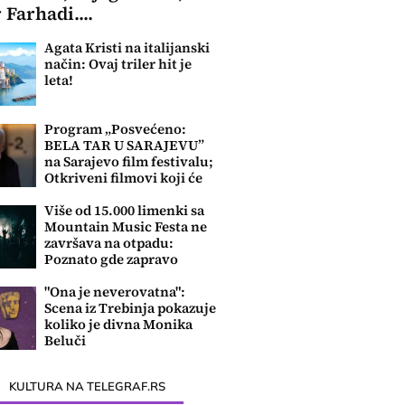
 Farhadi....
Agata Kristi na italijanski
način: Ovaj triler hit je
leta!
Program „Posvećeno:
BELA TAR U SARAJEVU”
na Sarajevo film festivalu;
Otkriveni filmovi koji će
biti prikazani
Više od 15.000 limenki sa
Mountain Music Festa ne
završava na otpadu:
Poznato gde zapravo
odlaze
"Ona je neverovatna":
Scena iz Trebinja pokazuje
koliko je divna Monika
Beluči
KULTURA NA TELEGRAF.RS