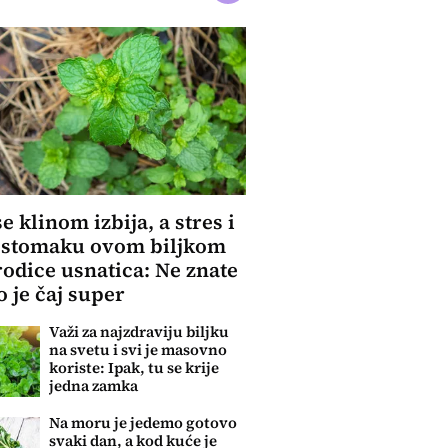
se klinom izbija, a stres i
 stomaku ovom biljkom
rodice usnatica: Ne znate
o je čaj super
Važi za najzdraviju biljku
na svetu i svi je masovno
koriste: Ipak, tu se krije
jedna zamka
Na moru je jedemo gotovo
svaki dan, a kod kuće je