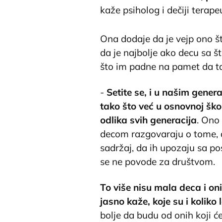
kaže psiholog i dečiji terape
Ona dodaje da je vejp ono što
da je najbolje ako decu sa 
što im padne na pamet da t
-
Setite se, i u našim gene
tako što već u osnovnoj ško
odlika svih generacija
. Ono 
decom razgovaraju o tome, 
sadržaj, da ih upozaju sa po
se ne povode za društvom.
To više nisu mala deca i on
jasno kaže, koje su i koliko
bolje da budu od onih koji ć