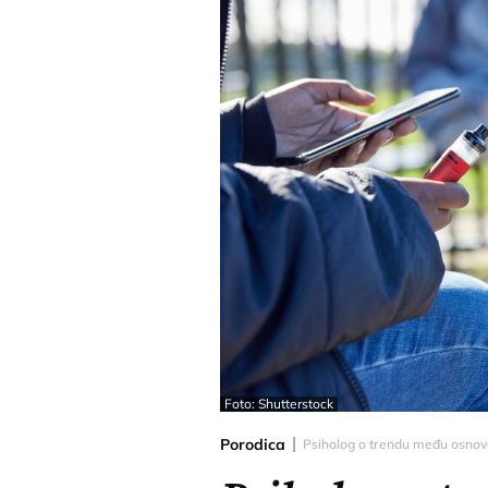
Foto: Shutterstock
Porodica
Psiholog o trendu među osnovci