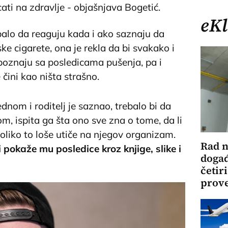
ati na zdravlje - objašnjava Bogetić.
eKl
ebalo da reaguju kada i ako saznaju da
e cigarete, ona je rekla da bi svakako i
poznaju sa posledicama pušenja, pa i
 čini kao ništa strašno.
dnom i roditelj je saznao, trebalo bi da
, ispita ga šta ono sve zna o tome, da li
koliko to loše utiče na njegov organizam.
Rad n
 pokaže mu posledice kroz knjige, slike i
doga
četiri
prov