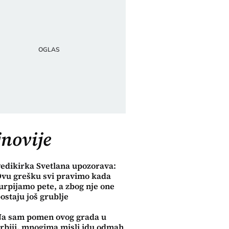
novije
edikirka Svetlana upozorava:
vu grešku svi pravimo kada
urpijamo pete, a zbog nje one
ostaju još grublje
a sam pomen ovog grada u
rbiji, mnogima misli idu odmah