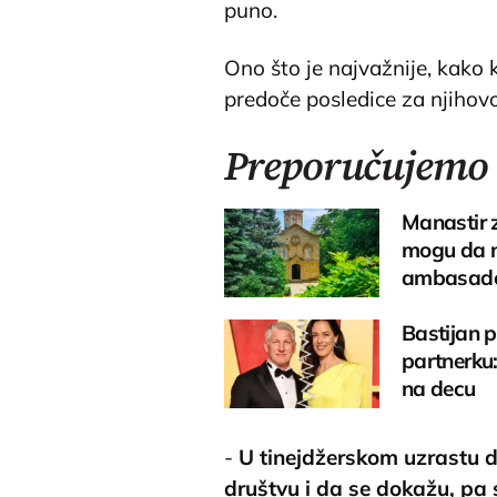
puno.
Ono što je najvažnije, kako 
predoče posledice za njihovo
Preporučujemo
Manastir 
mogu da n
ambasad
Bastijan 
partnerku:
na decu
-
U tinejdžerskom uzrastu 
društvu i da se dokažu, pa