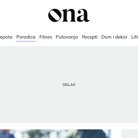
lepota
Porodica
Fitnes
Putovanja
Recepti
Dom i dekor
Lif