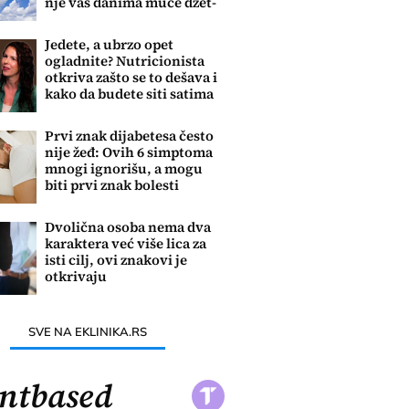
nje vas danima muče džet-
leg i umor
Jedete, a ubrzo opet
ogladnite? Nutricionista
otkriva zašto se to dešava i
kako da budete siti satima
Prvi znak dijabetesa često
nije žeđ: Ovih 6 simptoma
mnogi ignorišu, a mogu
biti prvi znak bolesti
Dvolična osoba nema dva
karaktera već više lica za
isti cilj, ovi znakovi je
otkrivaju
SVE NA EKLINIKA.RS
ntbased