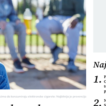
Naj
1.
P
O
t
p
ma da konzumiraju elektronske cigarete: Najbitnija je prevencija - Ona.rs
2.
N
S