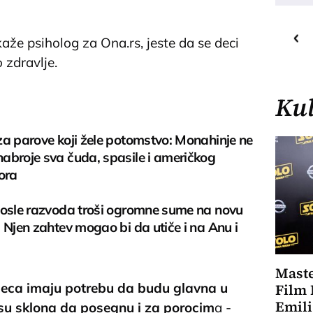
27
C
o
kaže psiholog za Ona.rs, jeste da se deci
Priština
 zdravlje.
Kul
za parove koji žele potomstvo: Monahinje ne
abroje sva čuda, spasile i američkog
ora
posle razvoda troši ogromne sume na novu
 Njen zahtev mogao bi da utiče i na Anu i
Maste
deca imaju potrebu da budu glavna u
Film 
Emili
 su sklona da posegnu i za porocim
a -