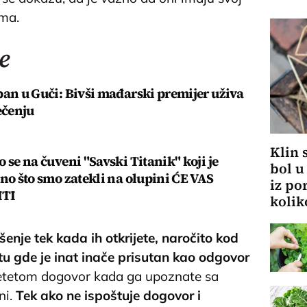
ima.
e
ban u Guči: Bivši mađarski premijer uživa
ečenju
Klin 
 se na čuveni "Savski Titanik" koji je
bol u
Ono što smo zatekli na olupini ĆE VAS
iz po
ITI
kolik
šenje tek kada ih otkrijete, naročito kod
u gde je inat inače prisutan kao odgovor
etetom dogovor kada ga upoznate sa
ni.
Tek ako ne ispoštuje dogovor i