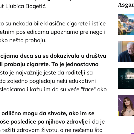
Asgar
ut Ljubica Bogetić.
 su nekada bile klasične cigarete i ističe
štetnim posledicama upoznamo pre nego i
ako nešto probaju.
racijama deca su se dokazivala u društvu
li probaju cigarete. To je jednostavno
što je najvažnije jeste da roditelji sa
da zajedno pogledaju neki edukativni
sledicama i kažu im da su veće "face" ako
i odlično mogu da shvate, ako im se
 loše posledice po njihovo zdravlje
i da je
e težiti zdravom životu, a ne nečemu što