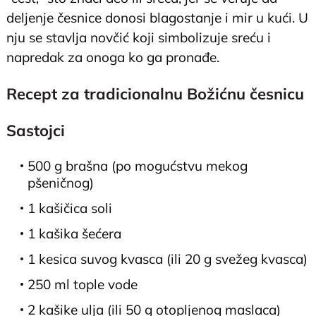
deljenje česnice donosi blagostanje i mir u kući. U
nju se stavlja novčić koji simbolizuje sreću i
napredak za onoga ko ga pronađe.
Recept za tradicionalnu Božićnu česnicu
Sastojci
500 g brašna (po mogućstvu mekog
pšeničnog)
1 kašičica soli
1 kašika šećera
1 kesica suvog kvasca (ili 20 g svežeg kvasca)
250 ml tople vode
2 kašike ulja (ili 50 g otopljenog maslaca)