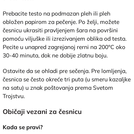
Prebacite testo na podmazan pleh ili pleh
obložen papirom za pečenje. Po želji, možete
česnicu ukrasiti pravljenjem šara na površini
pomoću viljuške ili izrezivanjem oblika od testa.
Pecite u unapred zagrejanoj rerni na 200°C oko
30-40 minuta, dok ne dobije zlatnu boju.
Ostavite da se ohladi pre sečenja. Pre lomljenja,
česnica se često okreće tri puta (u smeru kazaljke
na satu) u znak poštovanja prema Svetom
Trojstvu.
Običaji vezani za česnicu
Kada se pravi?