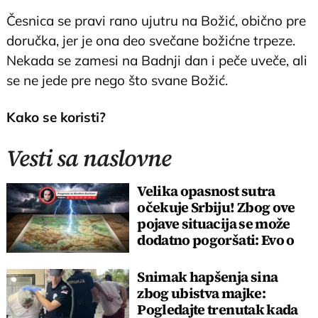
Česnica se pravi rano ujutru na Božić, obično pre
doručka, jer je ona deo svečane božićne trpeze.
Nekada se zamesi na Badnji dan i peče uveče, ali
se ne jede pre nego što svane Božić.
Kako se koristi?
Vesti sa naslovne
Velika opasnost sutra
očekuje Srbiju! Zbog ove
pojave situacija se može
dodatno pogoršati: Evo o
čemu je reč
Snimak hapšenja sina
zbog ubistva majke:
Pogledajte trenutak kada