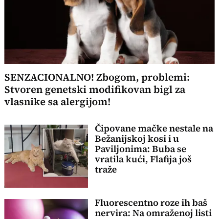
SENZACIONALNO! Zbogom, problemi:
Stvoren genetski modifikovan bigl za
vlasnike sa alergijom!
Čipovane mačke nestale na
Bežanijskoj kosi i u
Paviljonima: Buba se
vratila kući, Flafija još
traže
Fluorescentno roze ih baš
nervira: Na omraženoj listi