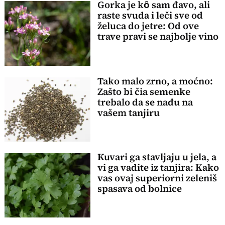
Gorka je kȏ sam đavo, ali
raste svuda i leči sve od
želuca do jetre: Od ove
trave pravi se najbolje vino
Tako malo zrno, a moćno:
Zašto bi čia semenke
trebalo da se nađu na
vašem tanjiru
Kuvari ga stavljaju u jela, a
vi ga vadite iz tanjira: Kako
vas ovaj superiorni zeleniš
spasava od bolnice