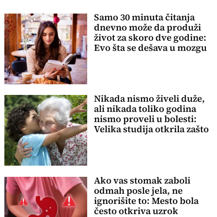
Samo 30 minuta čitanja
dnevno može da produži
život za skoro dve godine:
Evo šta se dešava u mozgu
Nikada nismo živeli duže,
ali nikada toliko godina
nismo proveli u bolesti:
Velika studija otkrila zašto
Ako vas stomak zaboli
odmah posle jela, ne
ignorišite to: Mesto bola
često otkriva uzrok