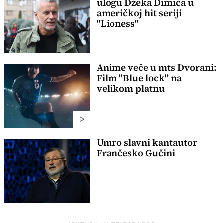
ulogu Džeka Dimića u
američkoj hit seriji
"Lioness"
Anime veče u mts Dvorani:
Film "Blue lock" na
velikom platnu
Umro slavni kantautor
Frančesko Gučini