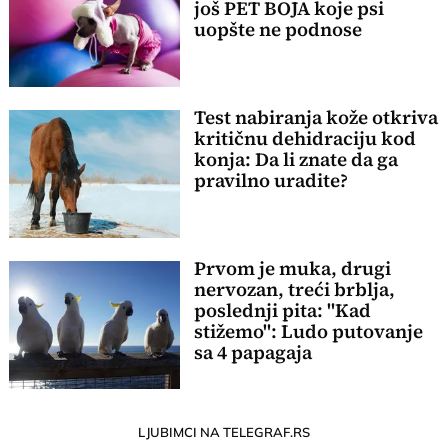
još PET BOJA koje psi
uopšte ne podnose
Test nabiranja kože otkriva
kritičnu dehidraciju kod
konja: Da li znate da ga
pravilno uradite?
Prvom je muka, drugi
nervozan, treći brblja,
poslednji pita: "Kad
stižemo": Ludo putovanje
sa 4 papagaja
LJUBIMCI NA TELEGRAF.RS