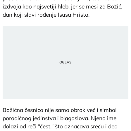
izdvaja kao najsvetiji hleb, jer se mesi za Božić,
dan koji slavi rođenje Isusa Hrista.
Božićna česnica nije samo obrok već i simbol
porodičnog jedinstva i blagoslova. Njeno ime
dolazi od reči "čest," što označava sreću i deo