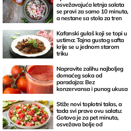
osvežavajuća letnja salata
se pravi za samo 10 minuta,
a nestane sa stola za tren
Kafanski gulaš koji se topi u
ustima: Tajna gustog safta
krije se u jednom starom
triku
Napravite zalihu najboljeg
domaćeg soka od
paradajza: Bez
konzervansa i punog ukusa
Stiže novi toplotni talas, a
tada svi prave ovu salatu:
Gotova je za pet minuta,
osvežava bolje od
sladoleda