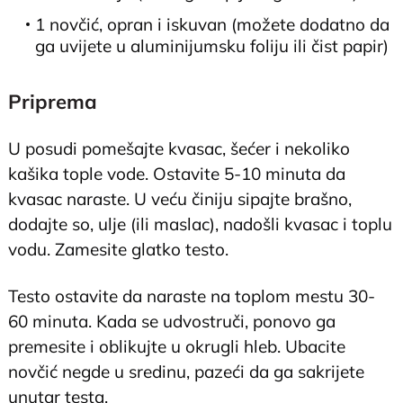
1 novčić, opran i iskuvan (možete dodatno da
ga uvijete u aluminijumsku foliju ili čist papir)
Priprema
U posudi pomešajte kvasac, šećer i nekoliko
kašika tople vode. Ostavite 5-10 minuta da
kvasac naraste. U veću činiju sipajte brašno,
dodajte so, ulje (ili maslac), nadošli kvasac i toplu
vodu. Zamesite glatko testo.
Testo ostavite da naraste na toplom mestu 30-
60 minuta. Kada se udvostruči, ponovo ga
premesite i oblikujte u okrugli hleb. Ubacite
novčić negde u sredinu, pazeći da ga sakrijete
unutar testa.