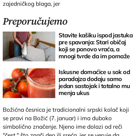
zajedničkog blaga, jer
Preporučujemo
Stavite kašiku ispod jastuka
pre spavanja: Stari običaj
koji se ponovo vraća, a
mnogi tvrde da im pomaže
Iskusne domaćice u sok od
paradajza dodaju samo
jedan sastojak i totalno mu
menja ukus
Božićna česnica je tradicionalni srpski kolač koji
se pravi na Božić (7. januar) i ima duboko
simbolično značenje. Njeno ime dolazi od reči
"čest," što znači deo ili sreća, jer se veruje da