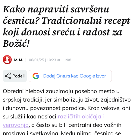
Kako napraviti savršenu
česnicu? Tradicionalni recept
koji donosi sreću i radost za
Božić!
M. M.
06/01/25 | 10:23
≫
11:08
Podeli
Obredni hlebovi zauzimaju posebno mesto u
srpskoj tradiciji, jer simbolizuju život, zajedništvo
i duhovnu povezanost porodice. Kroz vekove, oni
su služili kao nosioci
različitih običaja i
verovanja
, a često su bili centralni deo važnih
proslava i svetkovina. Među njima, česnica se