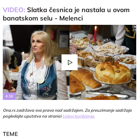
VIDEO:
Slatka česnica je nastala u ovom
banatskom selu - Melenci
Play
Video
4:16
Ona.rs zadržava sva prava nad sadržajem. Za preuzimanje sadržaja
pogledajte uputstva na stranici
Uslovi korišćenja
.
TEME