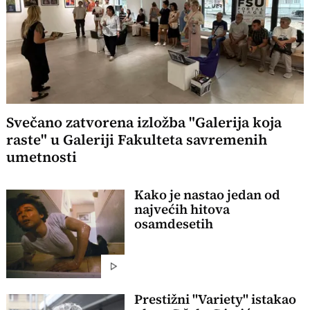
Svečano zatvorena izložba "Galerija koja
raste" u Galeriji Fakulteta savremenih
umetnosti
Kako je nastao jedan od
najvećih hitova
osamdesetih
Prestižni "Variety" istakao