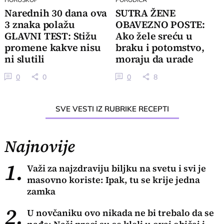
Narednih 30 dana ova
SUTRA ŽENE
3 znaka polažu
OBAVEZNO POSTE:
GLAVNI TEST: Stižu
Ako žele sreću u
promene kakve nisu
braku i potomstvo,
ni slutili
moraju da urade
jednu stvar
0
0
0
8
SVE VESTI IZ RUBRIKE RECEPTI
Najnovije
1.
Važi za najzdraviju biljku na svetu i svi je
masovno koriste: Ipak, tu se krije jedna
zamka
2.
U novčaniku ovo nikada ne bi trebalo da se