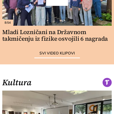
8:54
Mladi Lozničani na Državnom
takmičenju iz fizike osvojili 6 nagrada
SVI VIDEO KLIPOVI
Kultura