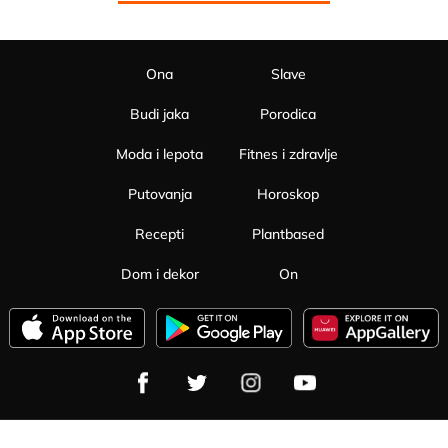
Ona
Slave
Budi jaka
Porodica
Moda i lepota
Fitnes i zdravlje
Putovanja
Horoskop
Recepti
Plantbased
Dom i dekor
On