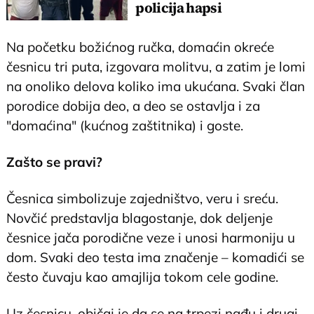
policija hapsi
osumnjičenog za zločin
Na početku božićnog ručka, domaćin okreće
česnicu tri puta, izgovara molitvu, a zatim je lomi
na onoliko delova koliko ima ukućana. Svaki član
porodice dobija deo, a deo se ostavlja i za
"domaćina" (kućnog zaštitnika) i goste.
Zašto se pravi?
Česnica simbolizuje zajedništvo, veru i sreću.
Novčić predstavlja blagostanje, dok deljenje
česnice jača porodične veze i unosi harmoniju u
dom. Svaki deo testa ima značenje – komadići se
često čuvaju kao amajlija tokom cele godine.
Uz česnicu, običaj je da se na trpezi nađu i drugi