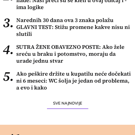
nađe: Naši preci su se kleli u ovaj običaj i -
ima logike
3.
Narednih 30 dana ova 3 znaka polažu
GLAVNI TEST: Stižu promene kakve nisu ni
slutili
4.
SUTRA ŽENE OBAVEZNO POSTE: Ako žele
sreću u braku i potomstvo, moraju da
urade jednu stvar
5.
Ako peškire držite u kupatilu neće dočekati
ni 6 meseci: WC šolja je jedan od problema,
a evo i kako
SVE NAJNOVIJE