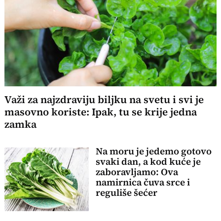
Važi za najzdraviju biljku na svetu i svi je
masovno koriste: Ipak, tu se krije jedna
zamka
Na moru je jedemo gotovo
svaki dan, a kod kuće je
zaboravljamo: Ova
namirnica čuva srce i
reguliše šećer