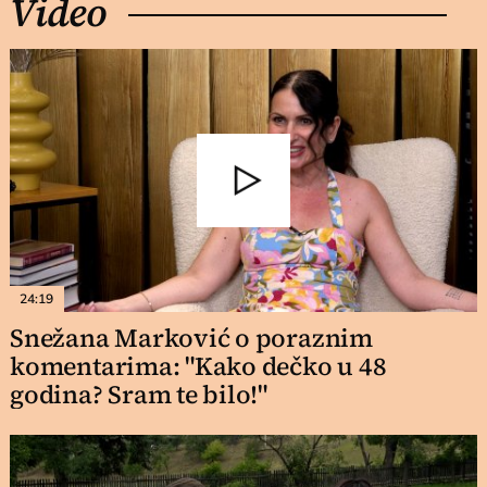
Video
24:19
Snežana Marković o poraznim
komentarima: "Kako dečko u 48
godina? Sram te bilo!"