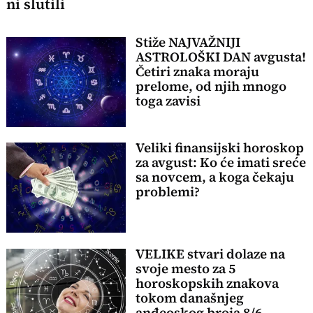
ni slutili
Stiže NAJVAŽNIJI
ASTROLOŠKI DAN avgusta!
Četiri znaka moraju
prelome, od njih mnogo
toga zavisi
Veliki finansijski horoskop
za avgust: Ko će imati sreće
sa novcem, a koga čekaju
problemi?
VELIKE stvari dolaze na
svoje mesto za 5
horoskopskih znakova
tokom današnjeg
anđeoskog broja 8/6