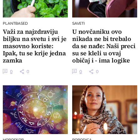
PLANTBASED
SAVETI
Važi za najzdraviju
U novčaniku ovo
biljku na svetu i svi je
nikada ne bi trebalo
masovno koriste:
da se nađe: Naši preci
Ipak, tu se krije jedna
su se kleli u ovaj
zamka
običaj i - ima logike
0
0
0
0
HOROSKOP
PORODICA