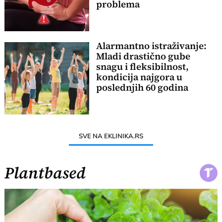
problema
Alarmantno istraživanje:
Mladi drastično gube
snagu i fleksibilnost,
kondicija najgora u
poslednjih 60 godina
SVE NA EKLINIKA.RS
Plantbased