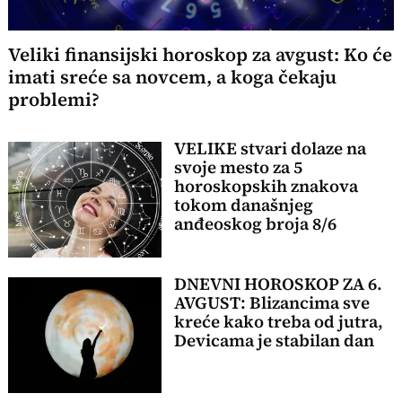
Veliki finansijski horoskop za avgust: Ko će
imati sreće sa novcem, a koga čekaju
problemi?
VELIKE stvari dolaze na
svoje mesto za 5
horoskopskih znakova
tokom današnjeg
anđeoskog broja 8/6
DNEVNI HOROSKOP ZA 6.
AVGUST: Blizancima sve
kreće kako treba od jutra,
Devicama je stabilan dan