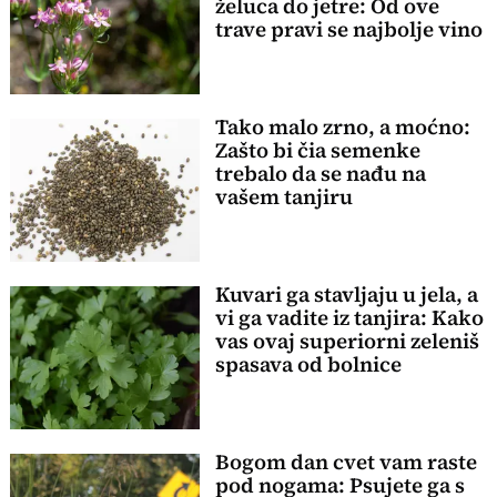
želuca do jetre: Od ove
trave pravi se najbolje vino
Tako malo zrno, a moćno:
Zašto bi čia semenke
trebalo da se nađu na
vašem tanjiru
Kuvari ga stavljaju u jela, a
vi ga vadite iz tanjira: Kako
vas ovaj superiorni zeleniš
spasava od bolnice
Bogom dan cvet vam raste
pod nogama: Psujete ga s