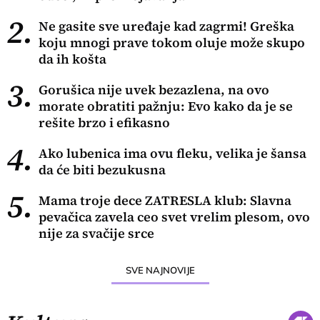
2.
Ne gasite sve uređaje kad zagrmi! Greška
koju mnogi prave tokom oluje može skupo
da ih košta
3.
Gorušica nije uvek bezazlena, na ovo
morate obratiti pažnju: Evo kako da je se
rešite brzo i efikasno
4.
Ako lubenica ima ovu fleku, velika je šansa
da će biti bezukusna
5.
Mama troje dece ZATRESLA klub: Slavna
pevačica zavela ceo svet vrelim plesom, ovo
nije za svačije srce
SVE NAJNOVIJE