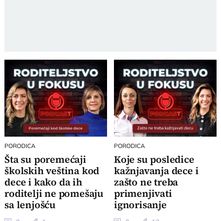
PORODICA
PORODICA
Šta su poremećaji
Koje su posledice
školskih veština kod
kažnjavanja dece i
dece i kako da ih
zašto ne treba
roditelji ne pomešaju
primenjivati
sa lenjošću
ignorisanje