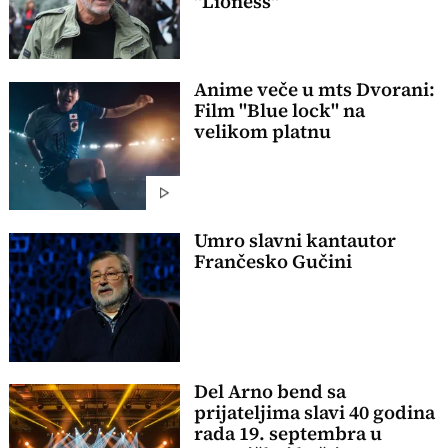
"Lioness"
Anime veče u mts Dvorani:
Film "Blue lock" na
velikom platnu
Umro slavni kantautor
Frančesko Gučini
Del Arno bend sa
prijateljima slavi 40 godina
rada 19. septembra u