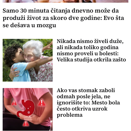
Samo 30 minuta čitanja dnevno može da
produži život za skoro dve godine: Evo šta
se dešava u mozgu
Nikada nismo živeli duže,
ali nikada toliko godina
nismo proveli u bolesti:
Velika studija otkrila zašto
Ako vas stomak zaboli
odmah posle jela, ne
ignorišite to: Mesto bola
često otkriva uzrok
problema