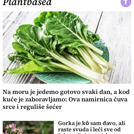
Plantbased
Na moru je jedemo gotovo svaki dan, a kod
kuće je zaboravljamo: Ova namirnica čuva
srce i reguliše šećer
Gorka je kȏ sam đavo, ali
raste svuda i leči sve od