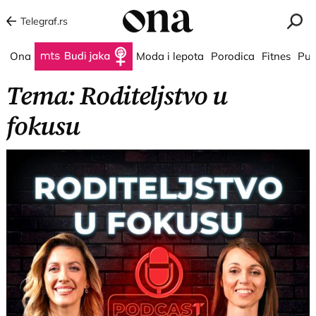
Telegraf.rs
Ona
Budi jaka
Moda i lepota
Porodica
Fitnes
Put
Tema: Roditeljstvo u
fokusu