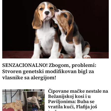
SENZACIONALNO! Zbogom, problemi:
Stvoren genetski modifikovan bigl za
vlasnike sa alergijom!
Čipovane mačke nestale na
Bežanijskoj kosi i u
Paviljonima: Buba se
vratila kući, Flafija još