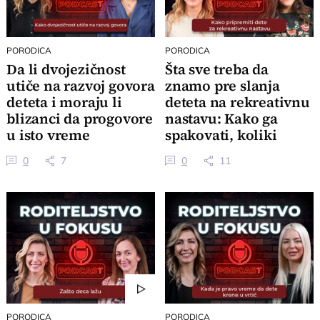
PORODICA
PORODICA
Da li dvojezičnost
Šta sve treba da
utiče na razvoj govora
znamo pre slanja
deteta i moraju li
deteta na rekreativnu
blizanci da progovore
nastavu: Kako ga
u isto vreme
spakovati, koliki
džeparac poneti
0
7
0
11
PORODICA
PORODICA