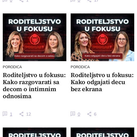
PORODICA
PORODICA
Roditeljstvo u fokusu:
Roditeljstvo u fokusu:
Kako razgovarati sa
Kako odgajati decu
decom o intimnim
bez ekrana
odnosima
1
12
0
6