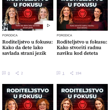
PORODICA
PORODICA
Roditeljstvo u fokusu:
Roditeljstvo u fokusu:
Kako da dete lako
Kako stvoriti radnu
savlada strani jezik
naviku kod deteta
0
2
1
194