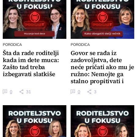
PORODICA
PORODICA
Šta da rade roditelji
Govor se rađa iz
kada im dete muca:
zadovoljstva, dete
Zašto tad treba
neće pričati ako mu je
izbegavati slatkiše
ružno: Nemojte ga
stalno propitivati i
testirati
0
31
0
3