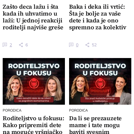
Zašto deca lažu i šta
Baka i deka ili vrtić:
kada ih uhvatimo u
Šta je bolje za vaše
laži: U jednoj reakciji
dete i kada je ono
roditelji najviše greše
spremno za kolektiv
2
6
0
52
PORODICA
PORODICA
Roditeljstvo u fokusu:
Da li se prezauzete
Kako pripremiti dete
mame i tate mogu
na moguće vršnjačko
baviti svesnim