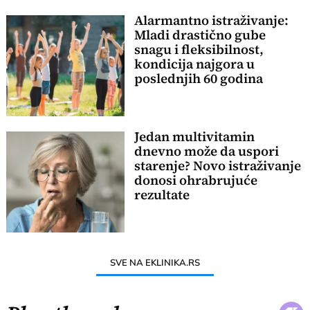
Alarmantno istraživanje:
Mladi drastično gube
snagu i fleksibilnost,
kondicija najgora u
poslednjih 60 godina
Jedan multivitamin
dnevno može da uspori
starenje? Novo istraživanje
donosi ohrabrujuće
rezultate
SVE NA EKLINIKA.RS