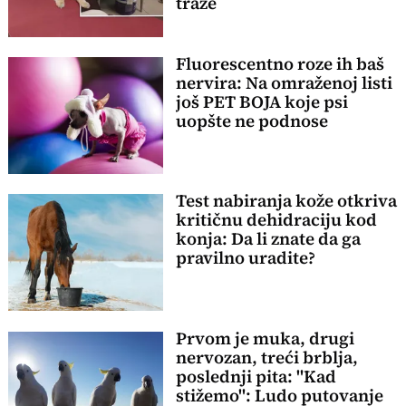
traže
Fluorescentno roze ih baš
nervira: Na omraženoj listi
još PET BOJA koje psi
uopšte ne podnose
Test nabiranja kože otkriva
kritičnu dehidraciju kod
konja: Da li znate da ga
pravilno uradite?
Prvom je muka, drugi
nervozan, treći brblja,
poslednji pita: "Kad
stižemo": Ludo putovanje