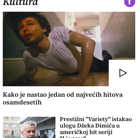
Kultura
Kako je nastao jedan od najvećih hitova
osamdesetih
Prestižni "Variety" istakao
ulogu Džeka Dimića u
američkoj hit seriji