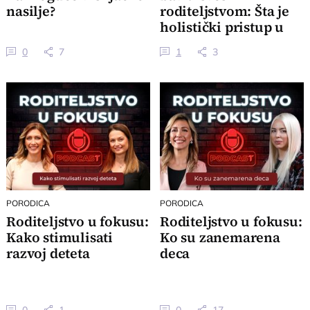
nasilje?
roditeljstvom: Šta je
holistički pristup u
odgajanju dece
0
7
1
3
PORODICA
PORODICA
Roditeljstvo u fokusu:
Roditeljstvo u fokusu:
Kako stimulisati
Ko su zanemarena
razvoj deteta
deca
0
1
0
17