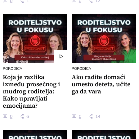
0
1
0
12
PORODICA
PORODICA
Koja je razlika
Ako radite domaći
između prosečnog i
umesto deteta, učite
mudrog roditelja:
ga da vara
Kako upravljati
emocijama?
0
6
0
14