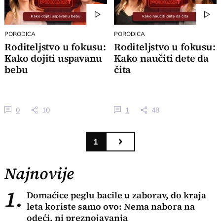
PORODICA
PORODICA
Roditeljstvo u fokusu:
Roditeljstvo u fokusu:
Kako dojiti uspavanu
Kako naučiti dete da
bebu
čita
0
10
1
48
1
Najnovije
1.
Domaćice peglu bacile u zaborav, do kraja
leta koriste samo ovo: Nema nabora na
odeći, ni preznojavanja