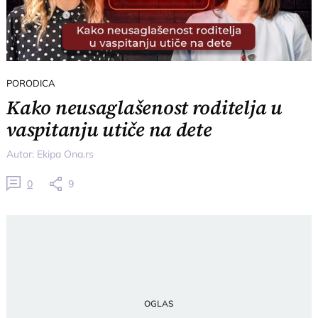
PORODICA
Kako neusaglašenost roditelja u
vaspitanju utiče na dete
Autor:
Ekipa Ona.rs
0
9