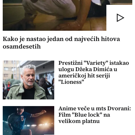
Kako je nastao jedan od najvećih hitova
osamdesetih
Prestižni "Variety" istakao
ulogu Džeka Dimića u
američkoj hit seriji
"Lioness"
Anime veče u mts Dvorani:
Film "Blue lock" na
velikom platnu