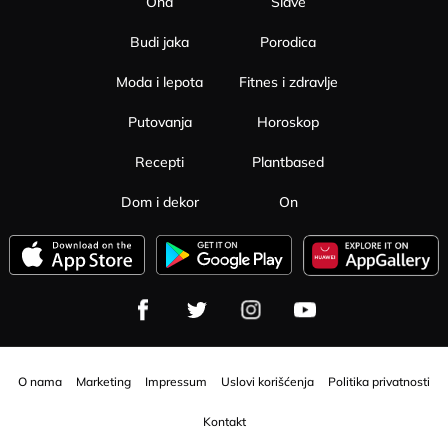
Ona
Slave
Budi jaka
Porodica
Moda i lepota
Fitnes i zdravlje
Putovanja
Horoskop
Recepti
Plantbased
Dom i dekor
On
O nama
Marketing
Impressum
Uslovi korišćenja
Politika privatnosti
Kontakt