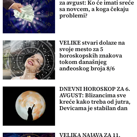
za avgust: Ko će imati sreće
sa novcem, a koga čekaju
problemi?
VELIKE stvari dolaze na
svoje mesto za 5
horoskopskih znakova
tokom današnjeg
anđeoskog broja 8/6
DNEVNI HOROSKOP ZA 6.
AVGUST: Blizancima sve
kreće kako treba od jutra,
Devicama je stabilan dan
VELIKA NAJAVA ZA 11.