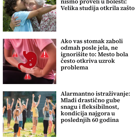
nismo proveli u bolesti:
Velika studija otkrila zašto
Ako vas stomak zaboli
odmah posle jela, ne
ignorišite to: Mesto bola
često otkriva uzrok
problema
Alarmantno istraživanje:
Mladi drastično gube
snagu i fleksibilnost,
kondicija najgora u
poslednjih 60 godina