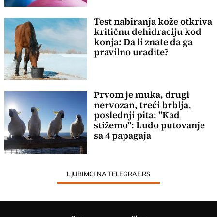
Test nabiranja kože otkriva
kritičnu dehidraciju kod
konja: Da li znate da ga
pravilno uradite?
Prvom je muka, drugi
nervozan, treći brblja,
poslednji pita: "Kad
stižemo": Ludo putovanje
sa 4 papagaja
LJUBIMCI NA TELEGRAF.RS