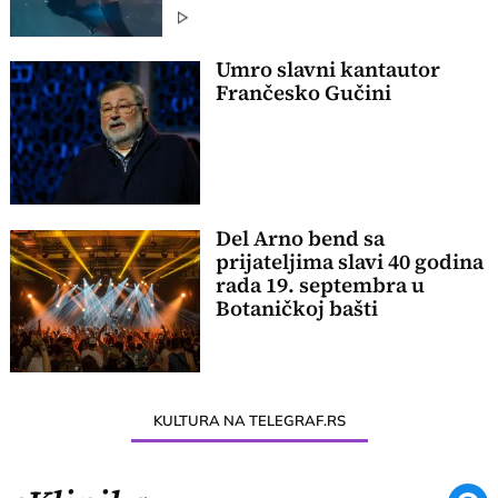
Umro slavni kantautor
Frančesko Gučini
Del Arno bend sa
prijateljima slavi 40 godina
rada 19. septembra u
Botaničkoj bašti
KULTURA NA TELEGRAF.RS