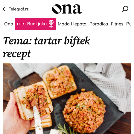
Telegraf.rs
Ona
Budi jaka
Moda i lepota
Porodica
Fitnes
Put
Tema: tartar biftek
recept