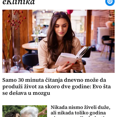
eKlinika
Samo 30 minuta čitanja dnevno može da
produži život za skoro dve godine: Evo šta
se dešava u mozgu
Nikada nismo živeli duže,
ali nikada toliko godina