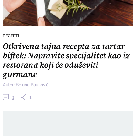
RECEPTI
Otkrivena tajna recepta za tartar
biftek: Napravite specijalitet kao iz
restorana koji će oduševiti
gurmane
Autor:
Bojana Paunović
0
1