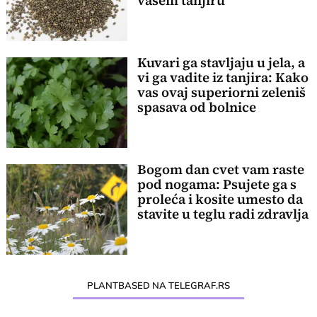
vašem tanjiru
Kuvari ga stavljaju u jela, a
vi ga vadite iz tanjira: Kako
vas ovaj superiorni zeleniš
spasava od bolnice
Bogom dan cvet vam raste
pod nogama: Psujete ga s
proleća i kosite umesto da
stavite u teglu radi zdravlja
PLANTBASED NA TELEGRAF.RS