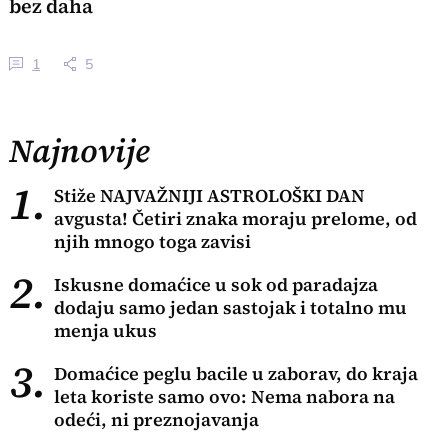
bez daha
1
5
Najnovije
1.
Stiže NAJVAŽNIJI ASTROLOŠKI DAN
avgusta! Četiri znaka moraju prelome, od
njih mnogo toga zavisi
2.
Iskusne domaćice u sok od paradajza
dodaju samo jedan sastojak i totalno mu
menja ukus
3.
Domaćice peglu bacile u zaborav, do kraja
leta koriste samo ovo: Nema nabora na
odeći, ni preznojavanja