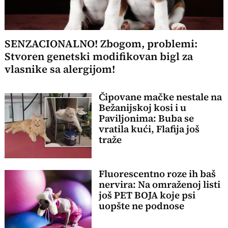
SENZACIONALNO! Zbogom, problemi:
Stvoren genetski modifikovan bigl za
vlasnike sa alergijom!
Čipovane mačke nestale na
Bežanijskoj kosi i u
Paviljonima: Buba se
vratila kući, Flafija još
traže
Fluorescentno roze ih baš
nervira: Na omraženoj listi
još PET BOJA koje psi
uopšte ne podnose