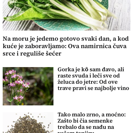
Na moru je jedemo gotovo svaki dan, a kod
kuće je zaboravljamo: Ova namirnica čuva
srce i reguliše šećer
Gorka je kȏ sam đavo, ali
raste svuda i leči sve od
želuca do jetre: Od ove
trave pravi se najbolje vino
Tako malo zrno, a moćno:
Zašto bi čia semenke
trebalo da se nađu na