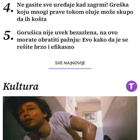
4.
Ne gasite sve uređaje kad zagrmi! Greška
koju mnogi prave tokom oluje može skupo
da ih košta
5.
Gorušica nije uvek bezazlena, na ovo
morate obratiti pažnju: Evo kako da je se
rešite brzo i efikasno
SVE NAJNOVIJE
Kultura