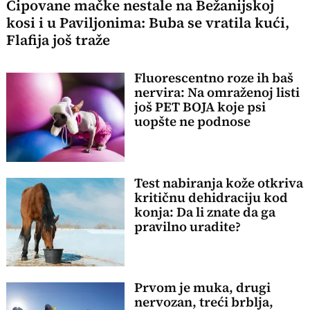
Čipovane mačke nestale na Bežanijskoj
kosi i u Paviljonima: Buba se vratila kući,
Flafija još traže
Fluorescentno roze ih baš
nervira: Na omraženoj listi
još PET BOJA koje psi
uopšte ne podnose
Test nabiranja kože otkriva
kritičnu dehidraciju kod
konja: Da li znate da ga
pravilno uradite?
Prvom je muka, drugi
nervozan, treći brblja,