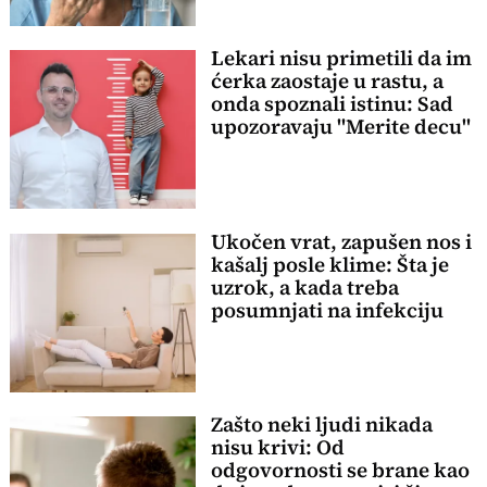
Lekari nisu primetili da im
ćerka zaostaje u rastu, a
onda spoznali istinu: Sad
upozoravaju "Merite decu"
Ukočen vrat, zapušen nos i
kašalj posle klime: Šta je
uzrok, a kada treba
posumnjati na infekciju
Zašto neki ljudi nikada
nisu krivi: Od
odgovornosti se brane kao