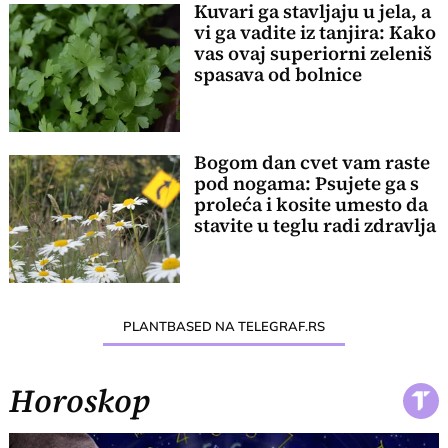
Kuvari ga stavljaju u jela, a
vi ga vadite iz tanjira: Kako
vas ovaj superiorni zeleniš
spasava od bolnice
Bogom dan cvet vam raste
pod nogama: Psujete ga s
proleća i kosite umesto da
stavite u teglu radi zdravlja
PLANTBASED NA TELEGRAF.RS
Horoskop