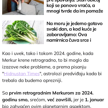
koji se ponovo vraća, a
mnogi tvrde da im pomaže
Na moru je jedemo gotovo
svaki dan, a kod kuće je
zaboravljamo: Ova
namirnica čuva srce i
reguliše šećer
Kao i uvek, tako i tokom 2024. godine, kada
Merkur krene retrogradno, to bi moglo da
izazove neke probleme, a prema pisanju
"
Hidnustan Times
", astrolozi predviđaju kada bi
trebalo da budemo oprezniji.
Sa
prvim retrogradnim Merkurom za 2024.
godinu smo,
srećom,
već završili,
jer je
1. januar
bio zahvaćen ovim planetarnim aspektom.