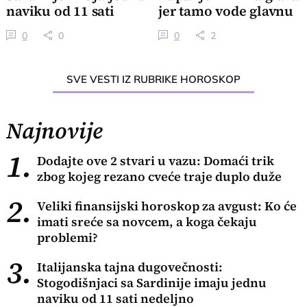
naviku od 11 sati
jer tamo vode glavnu
nedeljno
reč
0
0
0
2
SVE VESTI IZ RUBRIKE HOROSKOP
Najnovije
1.
Dodajte ove 2 stvari u vazu: Domaći trik
zbog kojeg rezano cveće traje duplo duže
2.
Veliki finansijski horoskop za avgust: Ko će
imati sreće sa novcem, a koga čekaju
problemi?
3.
Italijanska tajna dugovečnosti:
Stogodišnjaci sa Sardinije imaju jednu
naviku od 11 sati nedeljno