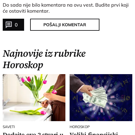
Do sada nije bilo komentara na ovu vest.
Budite prvi koji
će ostaviti komentar.
0
POŠALJI KOMENTAR
Najnovije iz rubrike
Horoskop
SAVETI
HOROSKOP
Dodajte ove 2 stvari u
Veliki finansijski