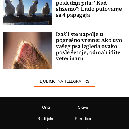
poslednji pita: "Kad
stižemo": Ludo putovanje
sa 4 papagaja
Izašli ste napolje u
pogrešno vreme: Ako uvo
vašeg psa izgleda ovako
posle šetnje, odmah idite
veterinaru
LJUBIMCI NA TELEGRAF.RS
Ona
Slave
Budi jaka
Porodica