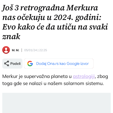
Još 3 retrogradna Merkura
nas očekuju u 2024. godini:
Evo kako će da utiču na svaki
znak
M. M.
05/01/24 | 22:25
Podeli
Merkur je supervažna planeta u
astrologiji
, zbog
toga gde se nalazi u našem solarnom sistemu.