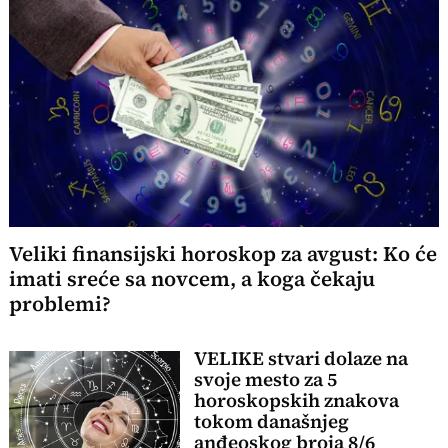
Veliki finansijski horoskop za avgust: Ko će
imati sreće sa novcem, a koga čekaju
problemi?
VELIKE stvari dolaze na
svoje mesto za 5
horoskopskih znakova
tokom današnjeg
anđeoskog broja 8/6