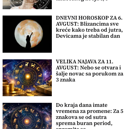
DNEVNI HOROSKOP ZA 6.
AVGUST: Blizancima sve
kreće kako treba od jutra,
Devicama je stabilan dan
VELIKA NAJAVA ZA 11.
AVGUST: Nebo se otvara i
šalje novac sa porukom za
3 znaka
Do kraja dana imate
vremena za promene: Za 5
znakova se od sutra
sprema buran period,