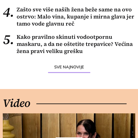
4.
Zašto sve više naših žena beže same na ovo
ostrvo: Malo vina, kupanje i mirna glava jer
tamo vode glavnu reč
5.
Kako pravilno skinuti vodootpornu
maskaru, a da ne oštetite trepavice? Većina
žena pravi veliku grešku
SVE NAJNOVIJE
Video