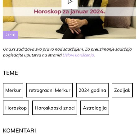
Play
Video
21:10
Ona.rs zadržava sva prava nad sadržajem. Za preuzimanje sadržaja
pogledajte uputstva na stranici
Uslovi korišćenja
.
TEME
Merkur
retrogradni Merkur
2024 godina
Zodijak
Horoskop
Horoskopski znaci
Astrologija
KOMENTARI