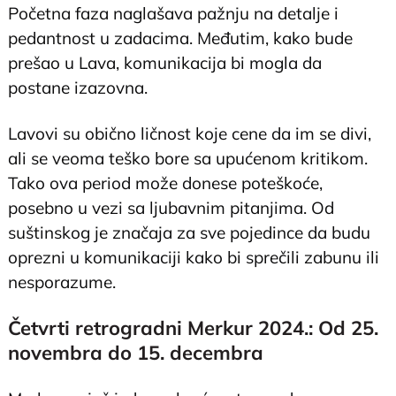
Početna faza naglašava pažnju na detalje i
pedantnost u zadacima. Međutim, kako bude
prešao u Lava, komunikacija bi mogla da
postane izazovna.
Lavovi su obično ličnost koje cene da im se divi,
ali se veoma teško bore sa upućenom kritikom.
Tako ova period može donese poteškoće,
posebno u vezi sa ljubavnim pitanjima. Od
suštinskog je značaja za sve pojedince da budu
oprezni u komunikaciji kako bi sprečili zabunu ili
nesporazume.
Četvrti retrogradni Merkur 2024.: Od 25.
novembra do 15. decembra