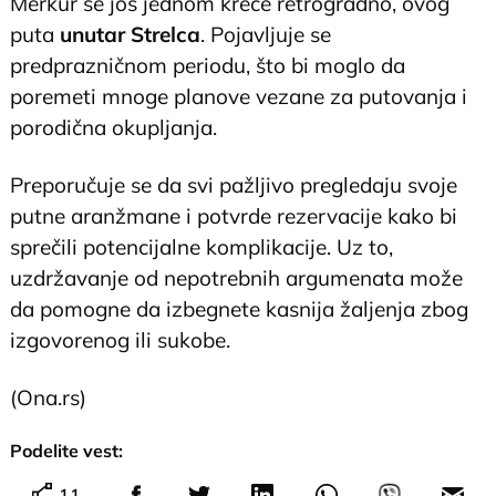
Merkur se još jednom kreće retrogradno, ovog
puta
unutar Strelca
. Pojavljuje se
predprazničnom periodu, što bi moglo da
poremeti mnoge planove vezane za putovanja i
porodična okupljanja.
Preporučuje se da svi pažljivo pregledaju svoje
putne aranžmane i potvrde rezervacije kako bi
sprečili potencijalne komplikacije. Uz to,
uzdržavanje od nepotrebnih argumenata može
da pomogne da izbegnete kasnija žaljenja zbog
izgovorenog ili sukobe.
(Ona.rs)
Podelite vest:
11