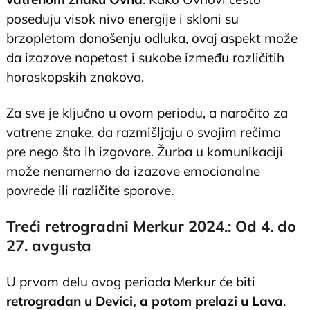
poseduju visok nivo energije i skloni su
brzopletom donošenju odluka, ovaj aspekt može
da izazove napetost i sukobe između različitih
horoskopskih znakova.
Za sve je ključno u ovom periodu, a naročito za
vatrene znake, da razmišljaju o svojim rečima
pre nego što ih izgovore. Žurba u komunikaciji
može nenamerno da izazove emocionalne
povrede ili različite sporove.
Treći retrogradni Merkur 2024.: Od 4. do
27. avgusta
U prvom delu ovog perioda Merkur će biti
retrogradan u Devici, a potom prelazi u Lava
.