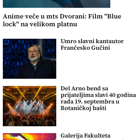
Anime veče u mts Dvorani: Film "Blue
lock" na velikom platnu
Umro slavni kantautor
Frančesko Gučini
Del Arno bend sa
prijateljima slavi 40 godina
rada 19. septembra u
Botaničkoj bašti
Galerija Fakulteta