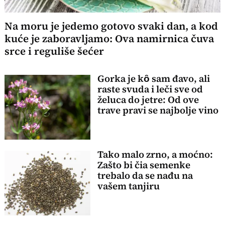
Na moru je jedemo gotovo svaki dan, a kod
kuće je zaboravljamo: Ova namirnica čuva
srce i reguliše šećer
Gorka je kȏ sam đavo, ali
raste svuda i leči sve od
želuca do jetre: Od ove
trave pravi se najbolje vino
Tako malo zrno, a moćno:
Zašto bi čia semenke
trebalo da se nađu na
vašem tanjiru