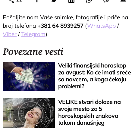
Pošaljite nam Vaše snimke, fotografije i priče na
broj telefona
+381 64 8939257
(
WhatsApp
/
Viber
/
Telegram
).
Povezane vesti
Veliki finansijski horoskop
za avgust: Ko će imati sreće
sa novcem, a koga čekaju
problemi?
VELIKE stvari dolaze na
svoje mesto za 5
horoskopskih znakova
tokom današnjeg
anđeoskog broja 8/6