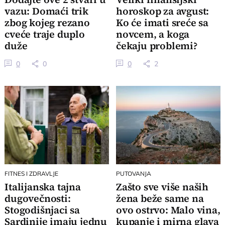
vazu: Domaći trik
horoskop za avgust:
zbog kojeg rezano
Ko će imati sreće sa
cveće traje duplo
novcem, a koga
duže
čekaju problemi?
0
0
0
2
FITNES I ZDRAVLJE
PUTOVANJA
Italijanska tajna
Zašto sve više naših
dugovečnosti:
žena beže same na
Stogodišnjaci sa
ovo ostrvo: Malo vina,
Sardinije imaju jednu
kupanje i mirna glava