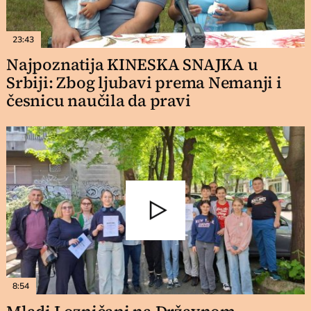
23:43
Najpoznatija KINESKA SNAJKA u
Srbiji: Zbog ljubavi prema Nemanji i
česnicu naučila da pravi
8:54