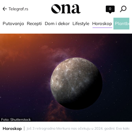
Telegraf.rs
0
Putovanja
Recepti
Dom i dekor
Lifestyle
Horoskop
Plantba
Foto: Shutterstock
Horoskop
Još 3 retrogradna Merkura nas očekuju u 2024. godini: Evo kako ć