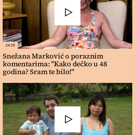
24:19
Snežana Marković o poraznim
komentarima: "Kako dečko u 48
godina? Sram te bilo!"