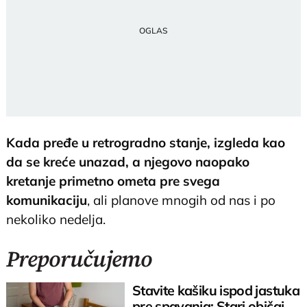
Kada pređe u retrogradno stanje, izgleda kao
da se kreće unazad, a njegovo naopako
kretanje primetno ometa pre svega
komunikaciju
, ali planove mnogih od nas i po
nekoliko nedelja.
Preporučujemo
Stavite kašiku ispod jastuka
pre spavanja: Stari običaj