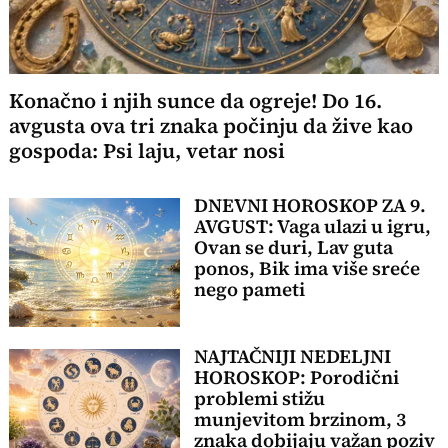
Konačno i njih sunce da ogreje! Do 16.
avgusta ova tri znaka počinju da žive kao
gospoda: Psi laju, vetar nosi
DNEVNI HOROSKOP ZA 9.
AVGUST: Vaga ulazi u igru,
Ovan se duri, Lav guta
ponos, Bik ima više sreće
nego pameti
NAJTAČNIJI NEDELJNI
HOROSKOP: Porodični
problemi stižu
munjevitom brzinom, 3
znaka dobijaju važan poziv