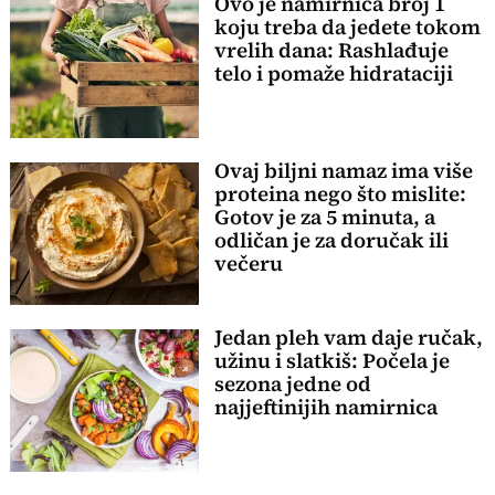
Ovo je namirnica broj 1
koju treba da jedete tokom
vrelih dana: Rashlađuje
telo i pomaže hidrataciji
Ovaj biljni namaz ima više
proteina nego što mislite:
Gotov je za 5 minuta, a
odličan je za doručak ili
večeru
Jedan pleh vam daje ručak,
užinu i slatkiš: Počela je
sezona jedne od
najjeftinijih namirnica