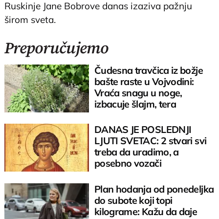
Ruskinje Jane Bobrove danas izaziva pažnju
širom sveta.
Preporučujemo
Čudesna travčica iz božje
bašte raste u Vojvodini:
Vraća snagu u noge,
izbacuje šlajm, tera
komarce i miševe
DANAS JE POSLEDNJI
LJUTI SVETAC: 2 stvari svi
treba da uradimo, a
posebno vozači
Plan hodanja od ponedeljka
do subote koji topi
kilograme: Kažu da daje