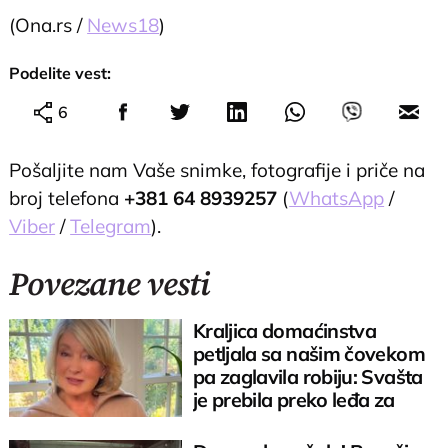
(Ona.rs /
News18
)
Podelite vest:
6
Pošaljite nam Vaše snimke, fotografije i priče na
broj telefona
+381 64 8939257
(
WhatsApp
/
Viber
/
Telegram
).
Povezane vesti
Kraljica domaćinstva
petljala sa našim čovekom
pa zaglavila robiju: Svašta
je prebila preko leđa za
svojih 85