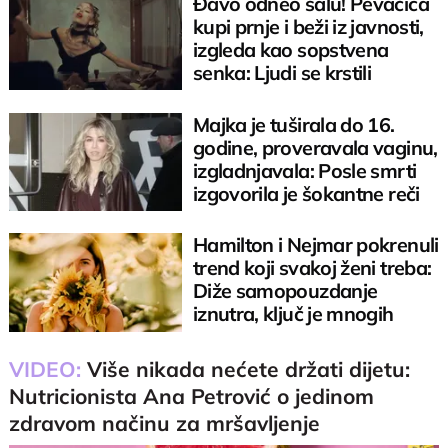
Đavo odneo šalu! Pevačica
kupi prnje i beži iz javnosti,
izgleda kao sopstvena
senka: Ljudi se krstili
Majka je tuširala do 16.
godine, proveravala vaginu,
izgladnjavala: Posle smrti
izgovorila je šokantne reči
Hamilton i Nejmar pokrenuli
trend koji svakoj ženi treba:
Diže samopouzdanje
iznutra, ključ je mnogih
problema
VIDEO:
Više nikada nećete držati dijetu:
Nutricionista Ana Petrović o jedinom
zdravom načinu za mršavljenje