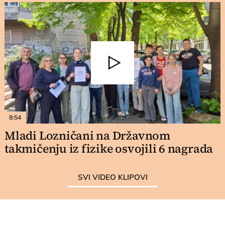
8:54
Mladi Lozničani na Državnom
takmičenju iz fizike osvojili 6 nagrada
SVI VIDEO KLIPOVI