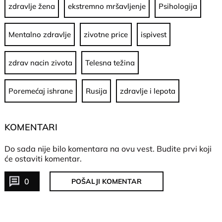
zdravlje žena
ekstremno mršavljenje
Psihologija
Mentalno zdravlje
zivotne price
ispivest
zdrav nacin zivota
Telesna težina
Poremećaj ishrane
Rusija
zdravlje i lepota
KOMENTARI
Do sada nije bilo komentara na ovu vest.
Budite prvi koji
će ostaviti komentar.
0
POŠALJI KOMENTAR