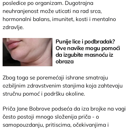
posledice po organizam. Dugotrajna
neuhranjenost može uticati na rad srca,
hormonalni balans, imunitet, kosti i mentalno
zdravlje.
Punije lice i podbradak?
Ove navike mogu pomoći
da izgubite masnoću iz
obraza
Zbog toga se poremećaji ishrane smatraju
ozbiljnim zdravstvenim stanjima koja zahtevaju
stručnu pomoć i podršku okoline.
Priča Jane Bobrove podseća da iza brojke na vagi
često postoji mnogo složenija priča - o
samopouzdanju, pritiscima, očekivanjima i