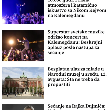
atmosfera i katarzično
iskustvo sa Nikom Kejvom
na Kalemegdanu
Superstar svetske muzike
održao koncert na
Kalemegdanu! Beskrajni
aplauz posle nastupa za
sećanje
Besplatan ulaz za mlade u
Narodni muzej u sredu, 12.
avgusta: Šta ne treba da
propustiti
Sećanje na Rajka Dujmića: