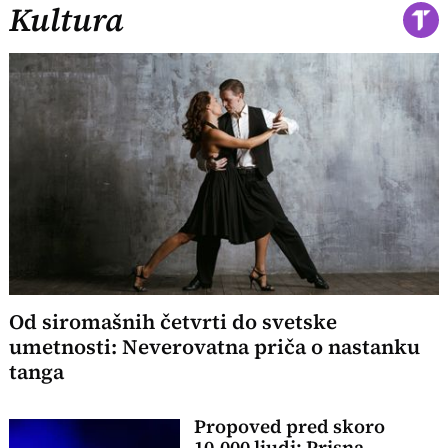
Kultura
Od siromašnih četvrti do svetske
umetnosti: Neverovatna priča o nastanku
tanga
Propoved pred skoro
10.000 ljudi: Prisna