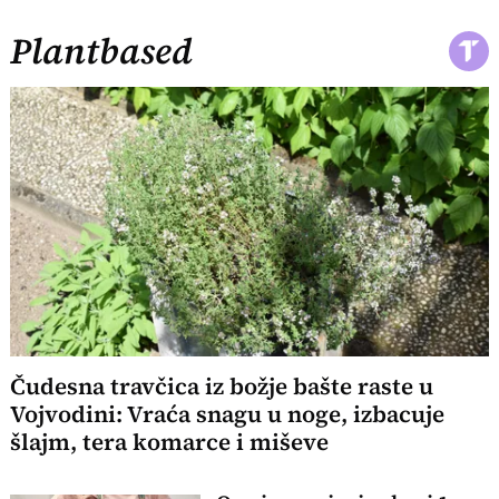
Plantbased
Čudesna travčica iz božje bašte raste u
Vojvodini: Vraća snagu u noge, izbacuje
šlajm, tera komarce i miševe