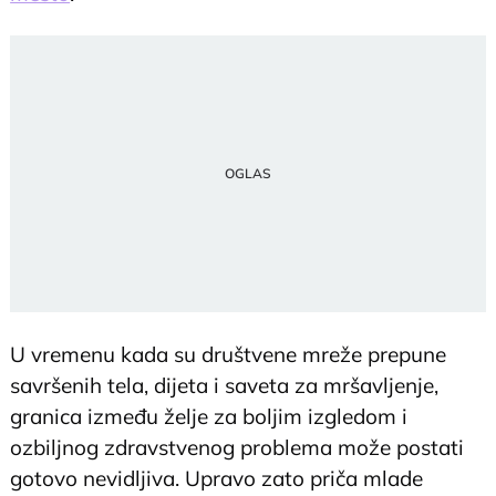
U vremenu kada su društvene mreže prepune
savršenih tela, dijeta i saveta za mršavljenje,
granica između želje za boljim izgledom i
ozbiljnog zdravstvenog problema može postati
gotovo nevidljiva. Upravo zato priča mlade