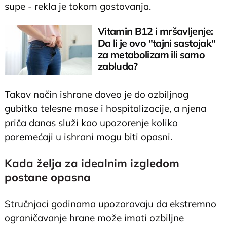
supe - rekla je tokom gostovanja.
Vitamin B12 i mršavljenje:
Da li je ovo "tajni sastojak"
za metabolizam ili samo
zabluda?
Takav način ishrane doveo je do ozbiljnog
gubitka telesne mase i hospitalizacije, a njena
priča danas služi kao upozorenje koliko
poremećaji u ishrani mogu biti opasni.
Kada želja za idealnim izgledom
postane opasna
Stručnjaci godinama upozoravaju da ekstremno
ograničavanje hrane može imati ozbiljne