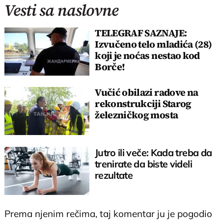
Vesti sa naslovne
TELEGRAF SAZNAJE:
Izvučeno telo mladića (28)
koji je noćas nestao kod
Borče!
Vučić obilazi radove na
rekonstrukciji Starog
železničkog mosta
Jutro ili veče: Kada treba da
trenirate da biste videli
rezultate
Prema njenim rečima, taj komentar ju je pogodio