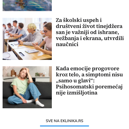
Za školski uspeh i
društveni život tinejdžera
san je važniji od ishrane,
vežbanja i ekrana, utvrdili
naučnici
Kada emocije progovore
kroz telo, a simptomi nisu
„samo u glavi“:
Psihosomatski poremećaj
nije izmišljotina
SVE NA EKLINIKA.RS