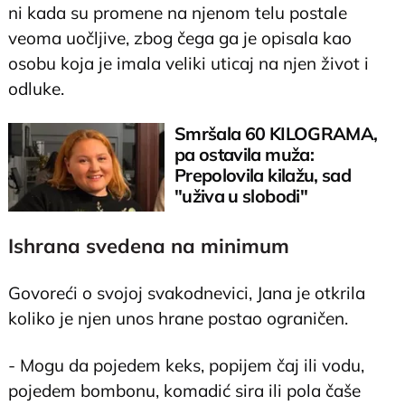
ni kada su promene na njenom telu postale
veoma uočljive, zbog čega ga je opisala kao
osobu koja je imala veliki uticaj na njen život i
odluke.
Smršala 60 KILOGRAMA,
pa ostavila muža:
Prepolovila kilažu, sad
"uživa u slobodi"
Ishrana svedena na minimum
Govoreći o svojoj svakodnevici, Jana je otkrila
koliko je njen unos hrane postao ograničen.
- Mogu da pojedem keks, popijem čaj ili vodu,
pojedem bombonu, komadić sira ili pola čaše