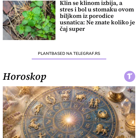
Klin se klinom izbija, a
stres i bol u stomaku ovom
biljkom iz porodice
usnatica: Ne znate koliko je
čaj super
PLANTBASED NA TELEGRAF.RS
Horoskop