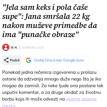
"Jela sam keks i pola čaše
supe": Jana smršala 22 kg
nakon muževe primedbe da
ima "punačke obraze"
B. N.
01/06/26 | 12:22
Podeli
Ponekad jedna rečenica izgovorena u prolazu
ostane da odzvanja mnogo duže nego što je iko
mogao da zamisli. Za neke ljude ona postane tek
usputni komentar, a za druge okidač za životnu
borbu koja ih može odvesti na
veoma opasno
mesto
.