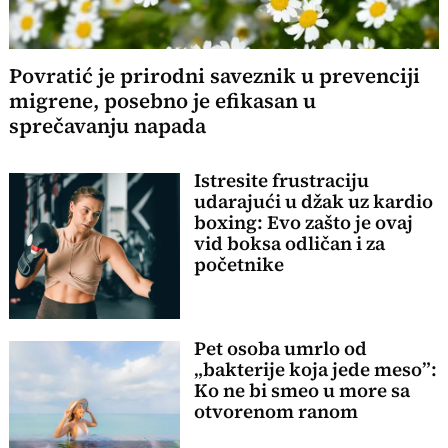
Povratić je prirodni saveznik u prevenciji
migrene, posebno je efikasan u
sprečavanju napada
Istresite frustraciju
udarajući u džak uz kardio
boxing: Evo zašto je ovaj
vid boksa odličan i za
početnike
Pet osoba umrlo od
„bakterije koja jede meso”:
Ko ne bi smeo u more sa
otvorenom ranom