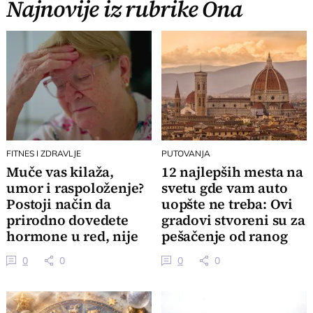
Najnovije iz rubrike Ona
FITNES I ZDRAVLJE
PUTOVANJA
Muče vas kilaža,
12 najlepših mesta na
umor i raspoloženje?
svetu gde vam auto
Postoji način da
uopšte ne treba: Ovi
prirodno dovedete
gradovi stvoreni su za
hormone u red, nije
pešačenje od ranog
sve u stresu
jutra
0
0
0
0