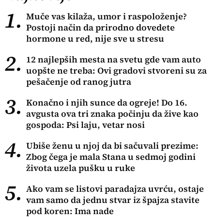
1.
Muče vas kilaža, umor i raspoloženje?
Postoji način da prirodno dovedete
hormone u red, nije sve u stresu
2.
12 najlepših mesta na svetu gde vam auto
uopšte ne treba: Ovi gradovi stvoreni su za
pešačenje od ranog jutra
3.
Konačno i njih sunce da ogreje! Do 16.
avgusta ova tri znaka počinju da žive kao
gospoda: Psi laju, vetar nosi
4.
Ubiše ženu u njoj da bi sačuvali prezime:
Zbog čega je mala Stana u sedmoj godini
života uzela pušku u ruke
5.
Ako vam se listovi paradajza uvrću, ostaje
vam samo da jednu stvar iz špajza stavite
pod koren: Ima nade