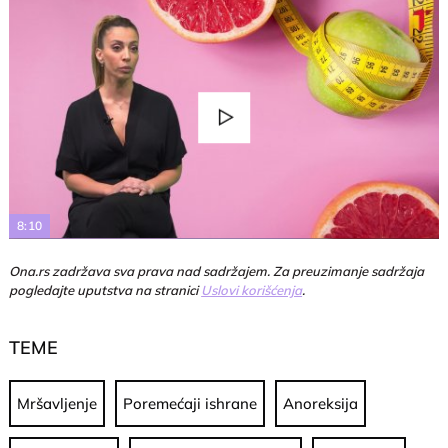
Play
Video
8:10
Ona.rs zadržava sva prava nad sadržajem. Za preuzimanje sadržaja
pogledajte uputstva na stranici
Uslovi korišćenja
.
TEME
Mršavljenje
Poremećaji ishrane
Anoreksija