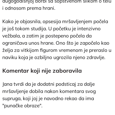
dugogodišnjoj borbi sa sopstvenom slikom o telu
i odnosom prema hrani.
Kako je objasnila, opsesija mršavljenjem počela
je još tokom studija. U početku je intenzivno
vežbala, a zatim je postepeno počela da
ograničava unos hrane. Ono što je započelo kao
želja za vitkijom figurom vremenom je preraslo u
naviku koja je ozbiljno ugrozila njeno zdravlje.
Komentar koji nije zaboravila
Jana tvrdi da je dodatni podsticaj za dalje
mršavljenje dobila nakon komentara svog
supruga, koji joj je navodno rekao da ima
"punačke obraze".