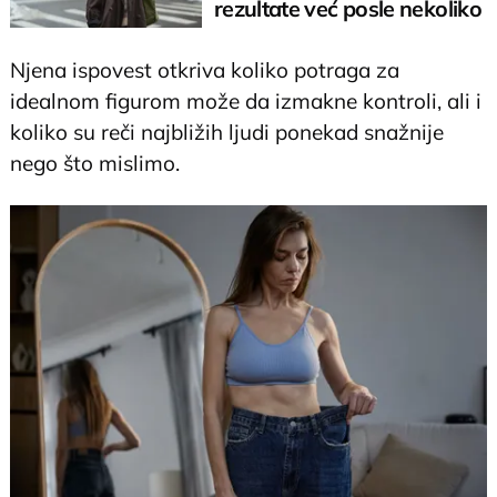
rezultate već posle nekoliko
nedelja
Njena ispovest otkriva koliko potraga za
idealnom figurom može da izmakne kontroli, ali i
koliko su reči najbližih ljudi ponekad snažnije
nego što mislimo.