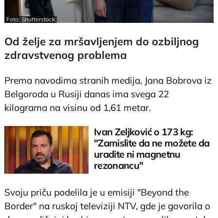
Foto: Shutterstock
Od želje za mršavljenjem do ozbiljnog
zdravstvenog problema
Prema navodima stranih medija, Jana Bobrova iz
Belgoroda u Rusiji danas ima svega 22
kilograma na visinu od 1,61 metar.
Ivan Zeljković o 173 kg:
"Zamislite da ne možete da
uradite ni magnetnu
rezonancu"
Svoju priču podelila je u emisiji "Beyond the
Border" na ruskoj televiziji NTV, gde je govorila o