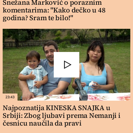
Snežana Marković o poraznim
komentarima: "Kako dečko u 48
godina? Sram te bilo!"
23:43
Najpoznatija KINESKA SNAJKA u
Srbiji: Zbog ljubavi prema Nemanji i
česnicu naučila da pravi