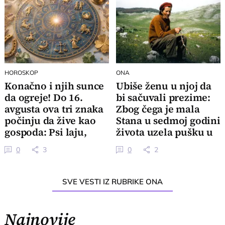
HOROSKOP
ONA
Konačno i njih sunce
Ubiše ženu u njoj da
da ogreje! Do 16.
bi sačuvali prezime:
avgusta ova tri znaka
Zbog čega je mala
počinju da žive kao
Stana u sedmoj godini
gospoda: Psi laju,
života uzela pušku u
vetar nosi
ruke
0
3
0
2
SVE VESTI IZ RUBRIKE ONA
Najnovije