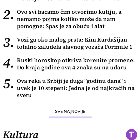
2.
Ovo svi bacamo čim otvorimo kutiju, a
nemamo pojma koliko može da nam
pomogne: Spas je za obuću i alat
3.
Vozi ga oko malog prsta: Kim Kardašijan
totalno zaludela slavnog vozača Formule 1
4.
Ruski horoskop otkriva korenite promene:
Do kraja godine ova 4 znaka su na udaru
5.
Ova reka u Srbiji je duga "godinu dana" i
uvek je 10 stepeni: Jedna je od najkraćih na
svetu
SVE NAJNOVIJE
Kultura