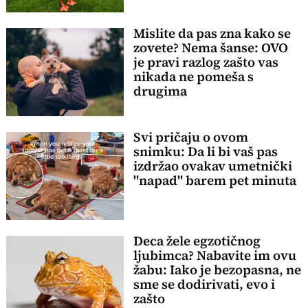
Mislite da pas zna kako se
zovete? Nema šanse: OVO
je pravi razlog zašto vas
nikada ne pomeša s
drugima
Svi pričaju o ovom
snimku: Da li bi vaš pas
izdržao ovakav umetnički
"napad" barem pet minuta
Deca žele egzotičnog
ljubimca? Nabavite im ovu
žabu: Iako je bezopasna, ne
sme se dodirivati, evo i
zašto