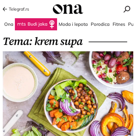
Telegraf.rs
Ona
Budi jaka
Moda i lepota
Porodica
Fitnes
Put
Tema: krem supa