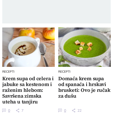
RECEPTI
RECEPTI
Krem supa od celera i
Domaća krem supa
jabuke sa kestenom i
od spanaća i hrskavi
raženim hlebom:
brusketi: Ovo je ručak
Savršena zimska
za dušu
uteha u tanjiru
0
7
0
22