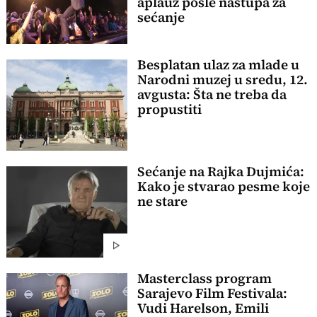
aplauz posle nastupa za
sećanje
Besplatan ulaz za mlade u
Narodni muzej u sredu, 12.
avgusta: Šta ne treba da
propustiti
Sećanje na Rajka Dujmića:
Kako je stvarao pesme koje
ne stare
Masterclass program
Sarajevo Film Festivala:
Vudi Harelson, Emili