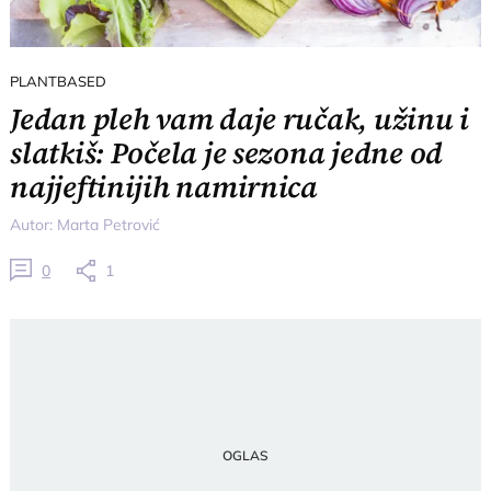
PLANTBASED
Jedan pleh vam daje ručak, užinu i
slatkiš: Počela je sezona jedne od
najjeftinijih namirnica
Autor:
Marta Petrović
0
1