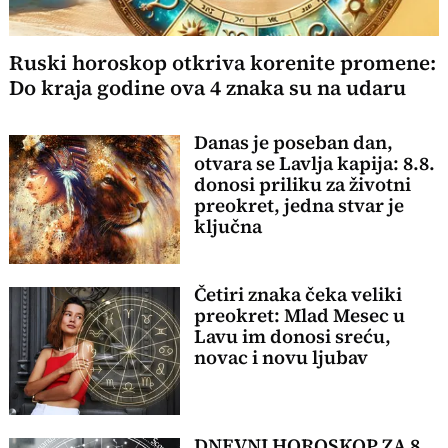
Ruski horoskop otkriva korenite promene:
Do kraja godine ova 4 znaka su na udaru
Danas je poseban dan,
otvara se Lavlja kapija: 8.8.
donosi priliku za životni
preokret, jedna stvar je
ključna
Četiri znaka čeka veliki
preokret: Mlad Mesec u
Lavu im donosi sreću,
novac i novu ljubav
DNEVNI HOROSKOP ZA 8.