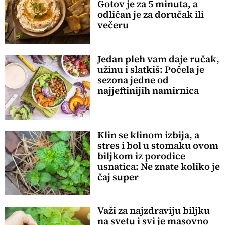
Gotov je za 5 minuta, a
odličan je za doručak ili
večeru
Jedan pleh vam daje ručak,
užinu i slatkiš: Počela je
sezona jedne od
najjeftinijih namirnica
Klin se klinom izbija, a
stres i bol u stomaku ovom
biljkom iz porodice
usnatica: Ne znate koliko je
čaj super
Važi za najzdraviju biljku
na svetu i svi je masovno