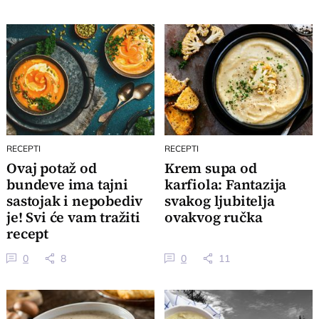
RECEPTI
RECEPTI
Ovaj potaž od
Krem supa od
bundeve ima tajni
karfiola: Fantazija
sastojak i nepobediv
svakog ljubitelja
je! Svi će vam tražiti
ovakvog ručka
recept
0
8
0
11