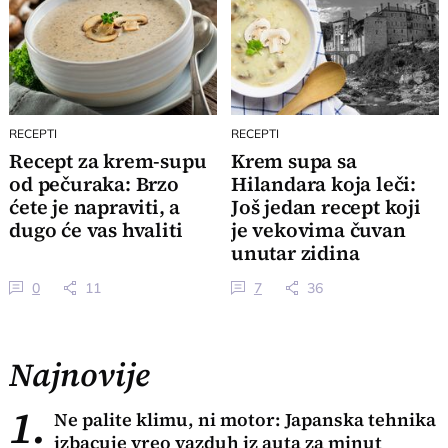
RECEPTI
RECEPTI
Recept za krem-supu
Krem supa sa
od pečuraka: Brzo
Hilandara koja leči:
ćete je napraviti, a
Još jedan recept koji
dugo će vas hvaliti
je vekovima čuvan
unutar zidina
manastira
0
11
7
36
Najnovije
1.
Ne palite klimu, ni motor: Japanska tehnika
izbacuje vreo vazduh iz auta za minut