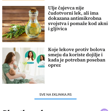
Ulje čajevca nije
čudotvorni lek, ali ima
dokazana antimikrobna
svojstva i pomaže kod akni
i gljivica
Koje lekove protiv bolova
smeju da koriste dojilje i
kada je potreban poseban
oprez
SVE NA EKLINIKA.RS