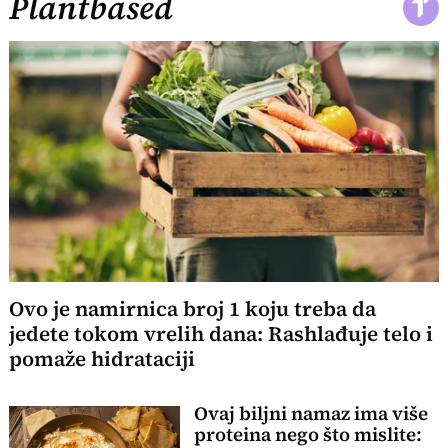
Plantbased
Ovo je namirnica broj 1 koju treba da
jedete tokom vrelih dana: Rashlađuje telo i
pomaže hidrataciji
Ovaj biljni namaz ima više
proteina nego što mislite: