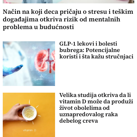
Način na koji deca pričaju o stresu i teškim
događajima otkriva rizik od mentalnih
problema u budućnosti
GLP-1 lekovi i bolesti
bubrega: Potencijalne
koristi i šta kažu stručnjaci
Velika studija otkriva da li
vitamin D može da produži
život obolelima od
uznapredovalog raka
debelog creva