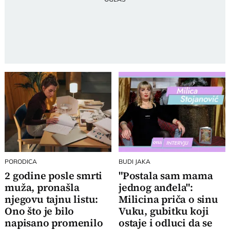
PORODICA
BUDI JAKA
2 godine posle smrti
"Postala sam mama
muža, pronašla
jednog anđela":
njegovu tajnu listu:
Milicina priča o sinu
Ono što je bilo
Vuku, gubitku koji
napisano promenilo
ostaje i odluci da se