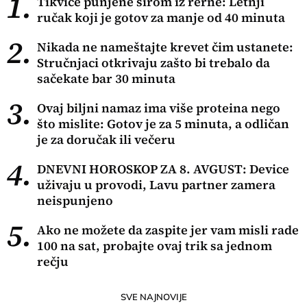
1.
Tikvice punjene sirom iz rerne: Letnji
ručak koji je gotov za manje od 40 minuta
2.
Nikada ne nameštajte krevet čim ustanete:
Stručnjaci otkrivaju zašto bi trebalo da
sačekate bar 30 minuta
3.
Ovaj biljni namaz ima više proteina nego
što mislite: Gotov je za 5 minuta, a odličan
je za doručak ili večeru
4.
DNEVNI HOROSKOP ZA 8. AVGUST: Device
uživaju u provodi, Lavu partner zamera
neispunjeno
5.
Ako ne možete da zaspite jer vam misli rade
100 na sat, probajte ovaj trik sa jednom
rečju
SVE NAJNOVIJE