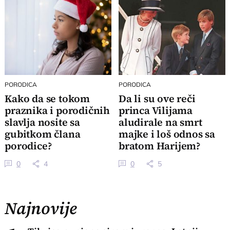
PORODICA
PORODICA
Kako da se tokom
Da li su ove reči
praznika i porodičnih
princa Vilijama
slavlja nosite sa
aludirale na smrt
gubitkom člana
majke i loš odnos sa
porodice?
bratom Harijem?
0
4
0
5
Najnovije