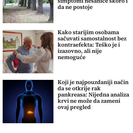
simptomi nesanice skoro i
da ne postoje
Kako starijim osobama
sačuvati samostalnost bez
kontraefekta: Teško je i
izazovno, ali nije
nemoguće
Koji je najpouzdaniji način
da se otkrije rak
pankreasa: Nijedna analiza
krvi ne može da zameni
ovaj pregled