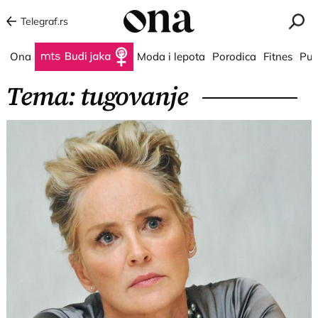
Telegraf.rs
Ona
Budi jaka
Moda i lepota
Porodica
Fitnes
Put
Tema: tugovanje