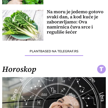
Na moru je jedemo gotovo
svaki dan, a kod kuće je
zaboravljamo: Ova
namirnica čuva srce i
reguliše šećer
PLANTBASED NA TELEGRAF.RS
Horoskop