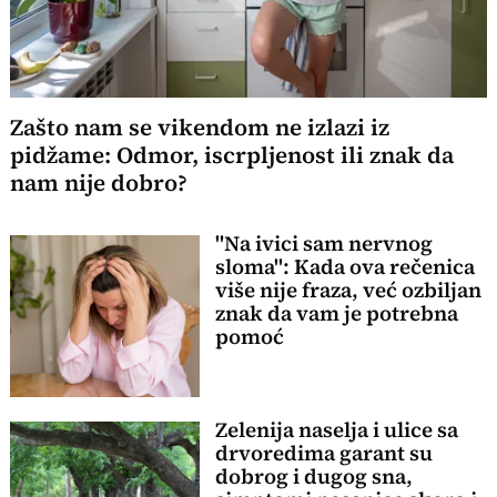
Zašto nam se vikendom ne izlazi iz
pidžame: Odmor, iscrpljenost ili znak da
nam nije dobro?
"Na ivici sam nervnog
sloma": Kada ova rečenica
više nije fraza, već ozbiljan
znak da vam je potrebna
pomoć
Zelenija naselja i ulice sa
drvoredima garant su
dobrog i dugog sna,