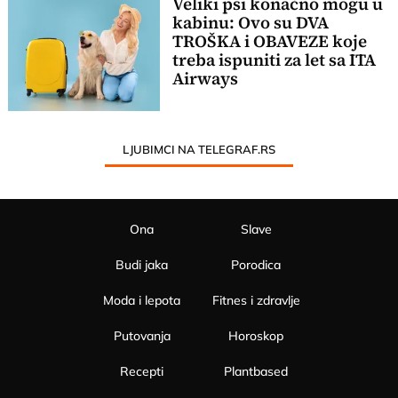
Veliki psi konačno mogu u
kabinu: Ovo su DVA
TROŠKA i OBAVEZE koje
treba ispuniti za let sa ITA
Airways
LJUBIMCI NA TELEGRAF.RS
Ona
Slave
Budi jaka
Porodica
Moda i lepota
Fitnes i zdravlje
Putovanja
Horoskop
Recepti
Plantbased