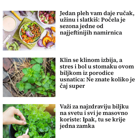
Jedan pleh vam daje ručak,
užinu i slatkiš: Počela je
sezona jedne od
najjeftinijih namirnica
Klin se klinom izbija, a
stres i bol u stomaku ovom
biljkom iz porodice
usnatica: Ne znate koliko je
čaj super
Važi za najzdraviju biljku
na svetu i svi je masovno
koriste: Ipak, tu se krije
jedna zamka