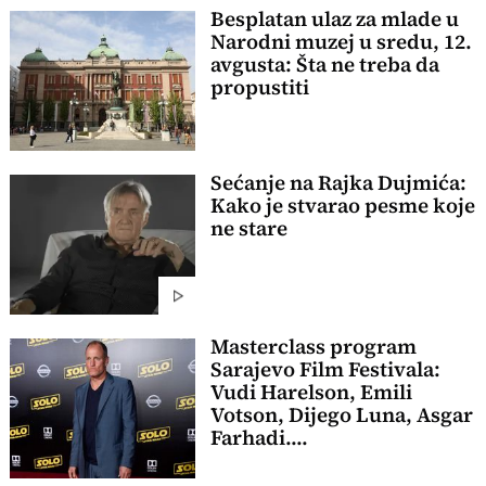
Besplatan ulaz za mlade u
Narodni muzej u sredu, 12.
avgusta: Šta ne treba da
propustiti
Sećanje na Rajka Dujmića:
Kako je stvarao pesme koje
ne stare
Masterclass program
Sarajevo Film Festivala:
Vudi Harelson, Emili
Votson, Dijego Luna, Asgar
Farhadi....