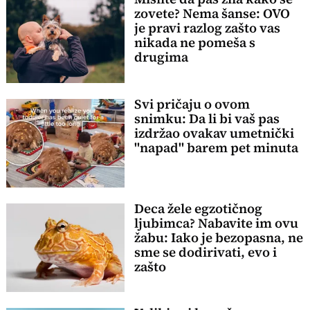
zovete? Nema šanse: OVO
je pravi razlog zašto vas
nikada ne pomeša s
drugima
Svi pričaju o ovom
snimku: Da li bi vaš pas
izdržao ovakav umetnički
"napad" barem pet minuta
Deca žele egzotičnog
ljubimca? Nabavite im ovu
žabu: Iako je bezopasna, ne
sme se dodirivati, evo i
zašto