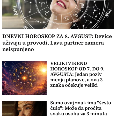
DNEVNI HOROSKOP ZA 8. AVGUST: Device
uživaju u provodi, Lavu partner zamera
neispunjeno
VELIKI VIKEND
HOROSKOP OD 7. DO 9.
AVGUSTA: Jedan poziv
menja planove, a ova 3
znaka očekuje veliki
preokret
Samo ovaj znak ima "šesto
čulo": Može da pročita
svaku osobu za 3 minuta