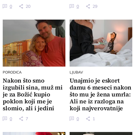
je život porodice
živi dalje
0
20
0
29
PORODICA
LJUBAV
Nakon što smo
Unajmio je eskort
izgubili sina, muž mi
damu 6 meseci nakon
je za Božić kupio
što mu je žena umrla:
poklon koji me je
Ali ne iz razloga na
slomio, ali i jedini
koji najverovatnije
uspeo da nasmeje
mislite
0
7
0
1