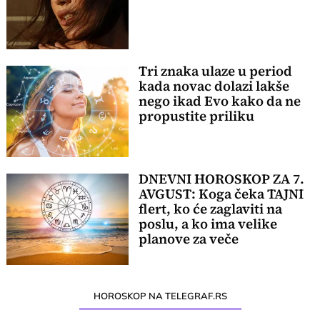
Tri znaka ulaze u period
kada novac dolazi lakše
nego ikad Evo kako da ne
propustite priliku
DNEVNI HOROSKOP ZA 7.
AVGUST: Koga čeka TAJNI
flert, ko će zaglaviti na
poslu, a ko ima velike
planove za veče
HOROSKOP NA TELEGRAF.RS