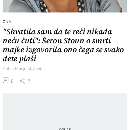
ONA
"Shvatila sam da te reči nikada
neću čuti": Šeron Stoun o smrti
majke izgovorila ono čega se svako
dete plaši
Autor:
Marija M. Zarić
0
3