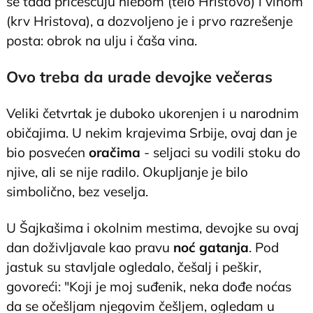
se tada pričešćuju hlebom (telo Hristovo) i vinom
(krv Hristova), a dozvoljeno je i prvo razrešenje
posta: obrok na ulju i čaša vina.
Ovo treba da urade devojke večeras
Veliki četvrtak je duboko ukorenjen i u narodnim
običajima. U nekim krajevima Srbije, ovaj dan je
bio posvećen
oračima
- seljaci su vodili stoku do
njive, ali se nije radilo. Okupljanje je bilo
simbolično, bez veselja.
U Šajkašima i okolnim mestima, devojke su ovaj
dan doživljavale kao pravu
noć gatanja
. Pod
jastuk su stavljale ogledalo, češalj i peškir,
govoreći: "Koji je moj suđenik, neka dođe noćas
da se očešljam njegovim češljem, ogledam u