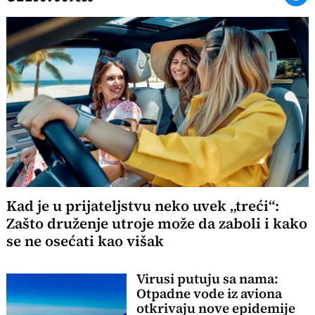
Kad je u prijateljstvu neko uvek „treći“:
Zašto druženje utroje može da zaboli i kako
se ne osećati kao višak
Virusi putuju sa nama:
Otpadne vode iz aviona
otkrivaju nove epidemije