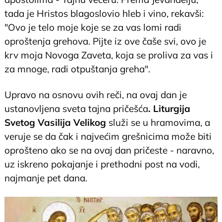
tada je Hristos blagoslovio hleb i vino, rekavši:
"Ovo je telo moje koje se za vas lomi radi
oproštenja grehova. Pijte iz ove čaše svi, ovo je
krv moja Novoga Zaveta, koja se proliva za vas i
za mnoge, radi otpuštanja greha".
Upravo na osnovu ovih reči, na ovaj dan je
ustanovljena sveta tajna pričešća
. Liturgija
Svetog Vasilija Velikog
služi se u hramovima, a
veruje se da čak i najvećim grešnicima može biti
oprošteno ako se na ovaj dan pričeste - naravno,
uz iskreno pokajanje i prethodni post na vodi,
najmanje pet dana.