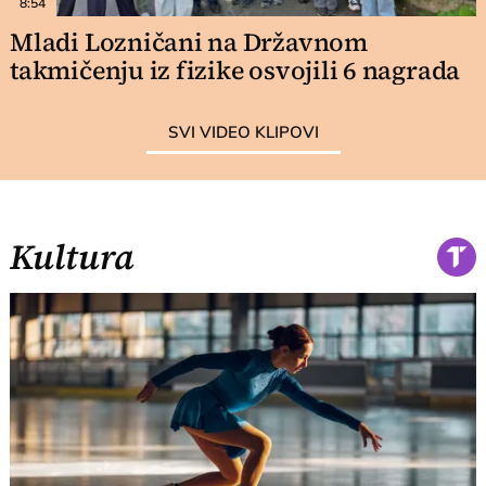
8:54
Mladi Lozničani na Državnom
takmičenju iz fizike osvojili 6 nagrada
SVI VIDEO KLIPOVI
Kultura