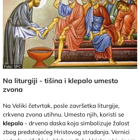
Foto: SPC
Na liturgiji - tišina i klepalo umesto
zvona
Na Veliki četvrtak, posle završetka liturgije,
crkvena zvona utihnu. Umesto njih, koristi se
klepalo
- drvena daska koja simbolizuje žalost
zbog predstojećeg Hristovog stradanja. Vernici