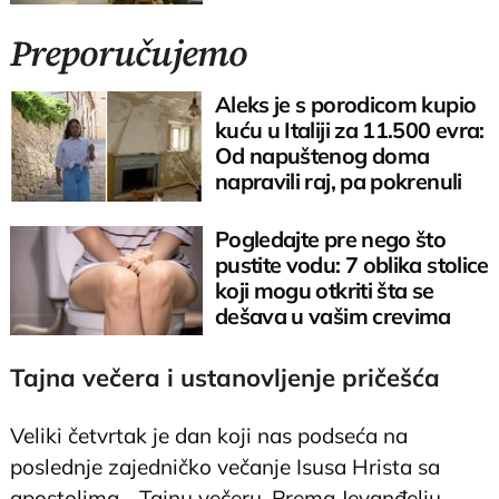
Preporučujemo
Aleks je s porodicom kupio
kuću u Italiji za 11.500 evra:
Od napuštenog doma
napravili raj, pa pokrenuli
posao
Pogledajte pre nego što
pustite vodu: 7 oblika stolice
koji mogu otkriti šta se
dešava u vašim crevima
Tajna večera i ustanovljenje pričešća
Veliki četvrtak je dan koji nas podseća na
poslednje zajedničko večanje Isusa Hrista sa
apostolima - Tajnu večeru. Prema Jevanđelju,