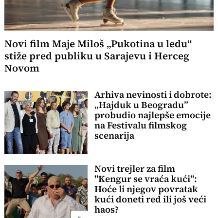
Novi film Maje Miloš „Pukotina u ledu“
stiže pred publiku u Sarajevu i Herceg
Novom
Arhiva nevinosti i dobrote:
„Hajduk u Beogradu”
probudio najlepše emocije
na Festivalu filmskog
scenarija
Novi trejler za film
"Kengur se vraća kući":
Hoće li njegov povratak
kući doneti red ili još veći
haos?