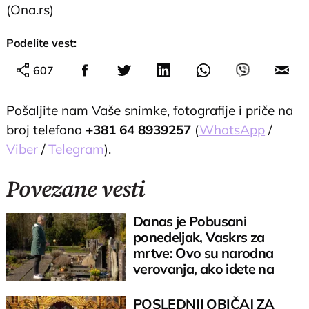
(Ona.rs)
Podelite vest:
607
Pošaljite nam Vaše snimke, fotografije i priče na
broj telefona
+381 64 8939257
(
WhatsApp
/
Viber
/
Telegram
).
Povezane vesti
Danas je Pobusani
ponedeljak, Vaskrs za
mrtve: Ovo su narodna
verovanja, ako idete na
groblje, OBAVEZNO je ovo
POSLEDNJI OBIČAJ ZA