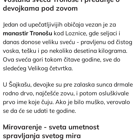
devojkama pod zovom
Jedan od upečatljivijih običaja vezan je za
manastir Tronošu
kod Loznice, gde seljaci i
danas donose veliku sveću - pravljenu od čistog
voska, tešku i po nekoliko desetina kilograma.
Ova sveća gori tokom čitave godine, sve do
sledećeg Velikog četvrtka.
U Šajkašu, devojke su pre zalaska sunca drmale
rodno drvo, najčešće zovu, i potom osluškivale
prvo ime koje čuju. Ako je bilo muško, verovalo
se da će se udati te godine.
Mirovarenje - sveta umetnost
spravljanja svetog mira