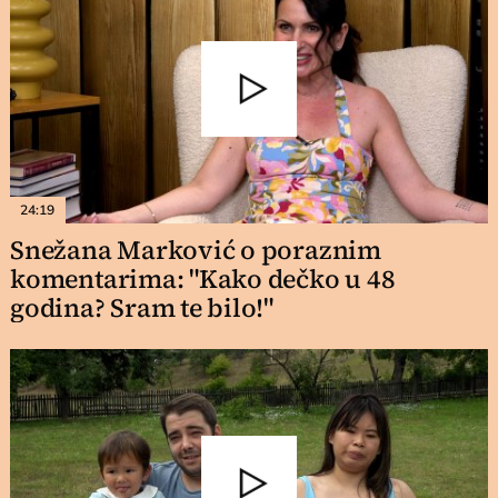
24:19
Snežana Marković o poraznim
komentarima: "Kako dečko u 48
godina? Sram te bilo!"