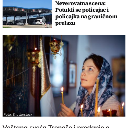
Neverovatna scena:
Potukli se policajac i
policajka na graničnom
prelazu
Foto: Shutterstock
Voštana sveća Tronoše i predanje o