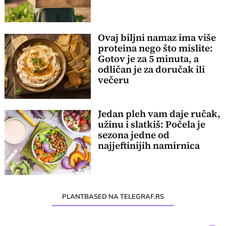
Ovaj biljni namaz ima više
proteina nego što mislite:
Gotov je za 5 minuta, a
odličan je za doručak ili
večeru
Jedan pleh vam daje ručak,
užinu i slatkiš: Počela je
sezona jedne od
najjeftinijih namirnica
PLANTBASED NA TELEGRAF.RS