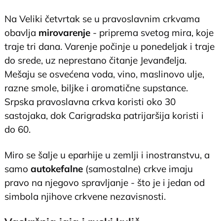
Na Veliki četvrtak se u pravoslavnim crkvama
obavlja
mirovarenje
- priprema svetog mira, koje
traje tri dana. Varenje počinje u ponedeljak i traje
do srede, uz neprestano čitanje Jevanđelja.
Mešaju se osvećena voda, vino, maslinovo ulje,
razne smole, biljke i aromatične supstance.
Srpska pravoslavna crkva koristi oko 30
sastojaka, dok Carigradska patrijaršija koristi i
do 60.
Miro se šalje u eparhije u zemlji i inostranstvu, a
samo
autokefalne
(samostalne) crkve imaju
pravo na njegovo spravljanje - što je i jedan od
simbola njihove crkvene nezavisnosti.