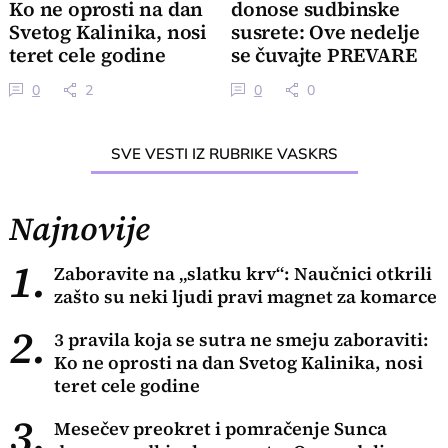
Ko ne oprosti na dan
donose sudbinske
Svetog Kalinika, nosi
susrete: Ove nedelje
teret cele godine
se čuvajte PREVARE
0
2
0
0
SVE VESTI IZ RUBRIKE VASKRS
Najnovije
1.
Zaboravite na „slatku krv“: Naučnici otkrili
zašto su neki ljudi pravi magnet za komarce
2.
3 pravila koja se sutra ne smeju zaboraviti:
Ko ne oprosti na dan Svetog Kalinika, nosi
teret cele godine
3.
Mesečev preokret i pomračenje Sunca