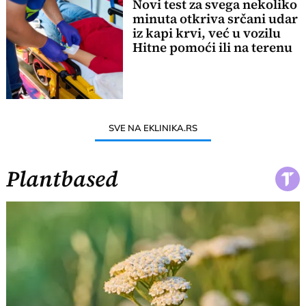
Novi test za svega nekoliko
minuta otkriva srčani udar
iz kapi krvi, već u vozilu
Hitne pomoći ili na terenu
SVE NA EKLINIKA.RS
Plantbased