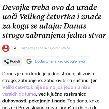
Devojke treba ovo da urade
uoči Velikog četvrtka i znaće
za koga se udaju: Danas
strogo zabranjena jedna stvar
J. V.
16/04/25 | 21:00
≫
17/04/25 | 00:04
Podeli
Danas je dan kada je jedno strogo, ali zaista
strogo, zabranjeno: zaboraviti na suštinu.
Jer
Veliki četvrtak nije samo još jedan u nizu
verskih datuma
, već ključna raskrsnica
duhovnosti, pokajanja i nade
. Tog dana, kako
nas uči Pravoslavna crkva, oproštaj dolazi do