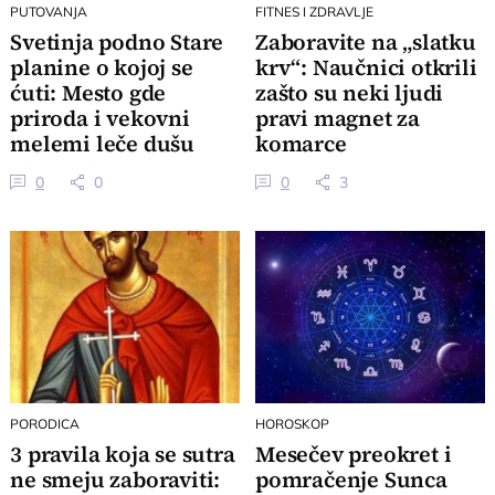
PUTOVANJA
FITNES I ZDRAVLJE
Svetinja podno Stare
Zaboravite na „slatku
planine o kojoj se
krv“: Naučnici otkrili
ćuti: Mesto gde
zašto su neki ljudi
priroda i vekovni
pravi magnet za
melemi leče dušu
komarce
0
0
0
3
PORODICA
HOROSKOP
3 pravila koja se sutra
Mesečev preokret i
ne smeju zaboraviti:
pomračenje Sunca