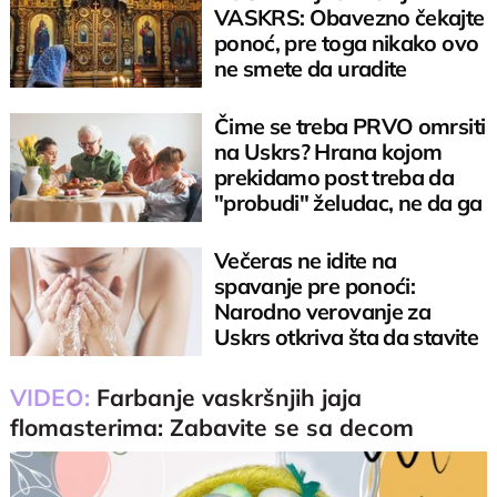
VASKRS: Obavezno čekajte
ponoć, pre toga nikako ovo
ne smete da uradite
Čime se treba PRVO omrsiti
na Uskrs? Hrana kojom
prekidamo post treba da
"probudi" želudac, ne da ga
optereti
Večeras ne idite na
spavanje pre ponoći:
Narodno verovanje za
Uskrs otkriva šta da stavite
u vodu za umivanje
VIDEO:
Farbanje vaskršnjih jaja
flomasterima: Zabavite se sa decom