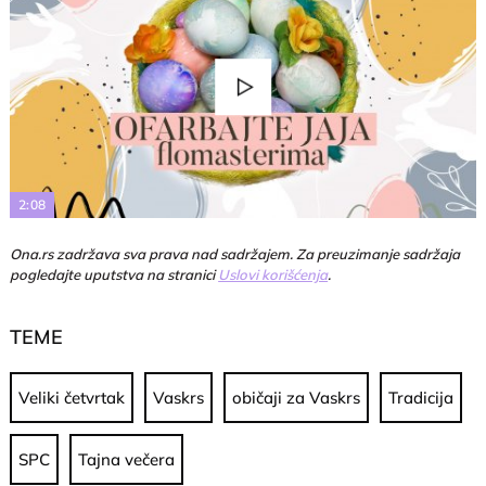
Play
Video
2:08
Ona.rs zadržava sva prava nad sadržajem. Za preuzimanje sadržaja
pogledajte uputstva na stranici
Uslovi korišćenja
.
TEME
Veliki četvrtak
Vaskrs
običaji za Vaskrs
Tradicija
SPC
Tajna večera