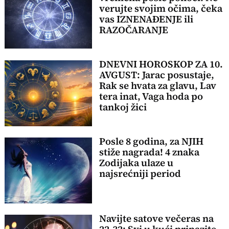
verujte svojim očima, čeka
vas IZNENAĐENJE ili
RAZOČARANJE
DNEVNI HOROSKOP ZA 10.
AVGUST: Jarac posustaje,
Rak se hvata za glavu, Lav
tera inat, Vaga hoda po
tankoj žici
Posle 8 godina, za NJIH
stiže nagrada! 4 znaka
Zodijaka ulaze u
najsrećniji period
Navijte satove večeras na