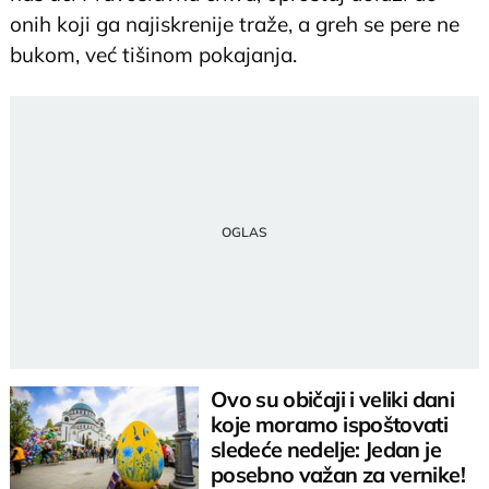
onih koji ga najiskrenije traže, a greh se pere ne
bukom, već tišinom pokajanja.
Ovo su običaji i veliki dani
koje moramo ispoštovati
sledeće nedelje: Jedan je
posebno važan za vernike!