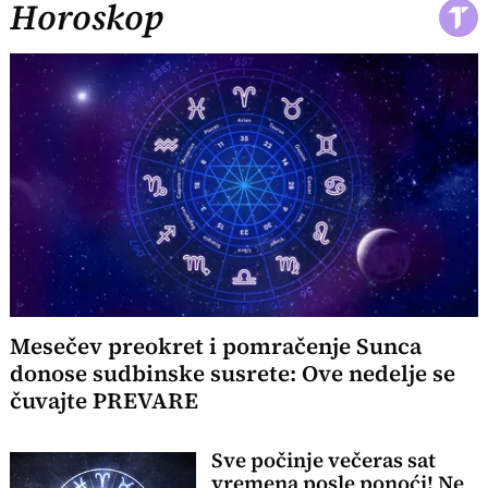
Horoskop
Mesečev preokret i pomračenje Sunca
donose sudbinske susrete: Ove nedelje se
čuvajte PREVARE
Sve počinje večeras sat
vremena posle ponoći! Ne