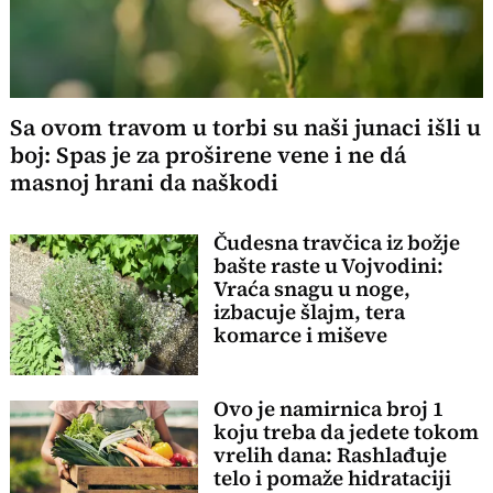
Sa ovom travom u torbi su naši junaci išli u
boj: Spas je za proširene vene i ne dá
masnoj hrani da naškodi
Čudesna travčica iz božje
bašte raste u Vojvodini:
Vraća snagu u noge,
izbacuje šlajm, tera
komarce i miševe
Ovo je namirnica broj 1
koju treba da jedete tokom
vrelih dana: Rashlađuje
telo i pomaže hidrataciji