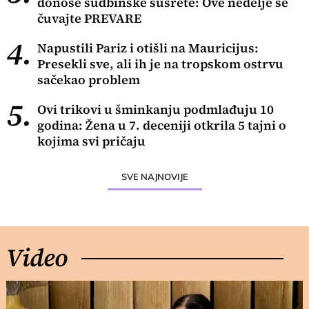
donose sudbinske susrete: Ove nedelje se
čuvajte PREVARE
4.
Napustili Pariz i otišli na Mauricijus:
Presekli sve, ali ih je na tropskom ostrvu
sačekao problem
5.
Ovi trikovi u šminkanju podmlađuju 10
godina: Žena u 7. deceniji otkrila 5 tajni o
kojima svi pričaju
SVE NAJNOVIJE
Video