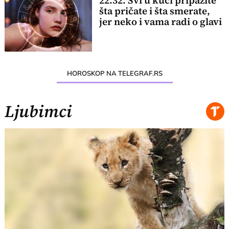
22.32: Svi u kući pripazite
šta pričate i šta smerate,
jer neko i vama radi o glavi
HOROSKOP NA TELEGRAF.RS
Ljubimci