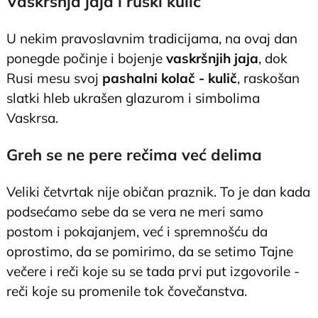
Vaskršnja jaja i ruski kulič
U nekim pravoslavnim tradicijama, na ovaj dan
ponegde počinje i bojenje
vaskršnjih jaja
, dok
Rusi mesu svoj
pashalni kolač - kulič
, raskošan
slatki hleb ukrašen glazurom i simbolima
Vaskrsa.
Greh se ne pere rečima već delima
Veliki četvrtak nije običan praznik. To je dan kada
podsećamo sebe da se vera ne meri samo
postom i pokajanjem, već i spremnošću da
oprostimo, da se pomirimo, da se setimo Tajne
večere i reči koje su se tada prvi put izgovorile -
reči koje su promenile tok čovečanstva.