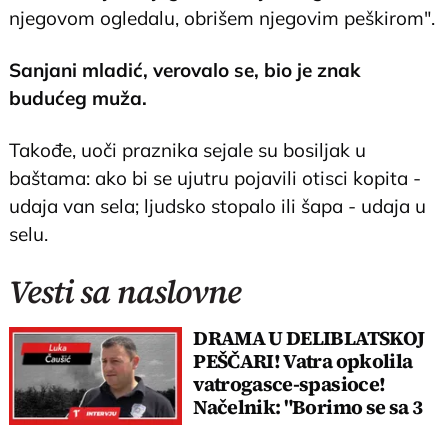
njegovom ogledalu, obrišem njegovim peškirom".
Sanjani mladić, verovalo se, bio je znak
budućeg muža.
Takođe, uoči praznika sejale su bosiljak u
baštama: ako bi se ujutru pojavili otisci kopita -
udaja van sela; ljudsko stopalo ili šapa - udaja u
selu.
Vesti sa naslovne
DRAMA U DELIBLATSKOJ
PEŠČARI! Vatra opkolila
vatrogasce-spasioce!
Načelnik: "Borimo se sa 3
neprijatelja!"