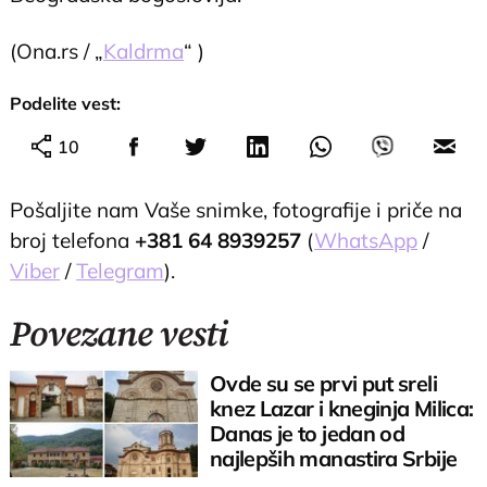
(Ona.rs / „
Kaldrma
“ )
Podelite vest:
10
Pošaljite nam Vaše snimke, fotografije i priče na
broj telefona
+381 64 8939257
(
WhatsApp
/
Viber
/
Telegram
).
Povezane vesti
Ovde su se prvi put sreli
knez Lazar i kneginja Milica:
Danas je to jedan od
najlepših manastira Srbije