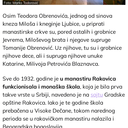
Foto: Marko Todorović
Osim Teodora Obrenovića, jednog od sinova
kneza Miloša i kneginje Ljubice, u priprati
manastirske crkve su, pored ostalih i grobnice
Jevrema, Miloševog brata i njegove supruge
Tomanije Obrenović. Uz njihove, tu su i grobnice
njihove dece, ali i supruga njihove unuke
Katarine, Milivoja Petrovića Blaznavca.
Sve do 1932. godine je
u manastiru Rakovica
funkcionisala i monaška škola
, koja je bila prva
takve vrste u Srbiji, navedeno je na
sajtu
Gradske
opštine Rakovica. Iako je te godine škola
prebačena u Visoke Dečane, tokom narednog
perioda se u rakovičkom manastiru nalazila i
Beogradska bogoslovija.