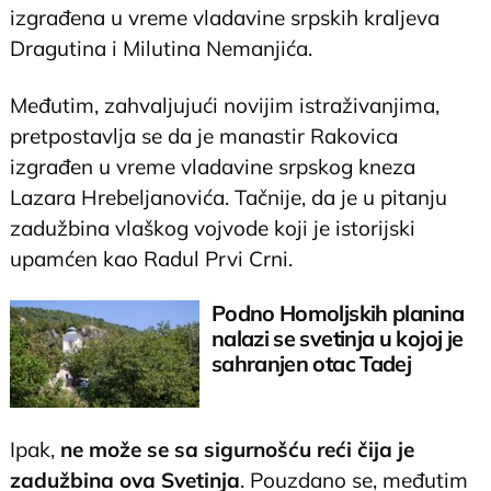
izgrađena u vreme vladavine srpskih kraljeva
Dragutina i Milutina Nemanjića.
Međutim, zahvaljujući novijim istraživanjima,
pretpostavlja se da je manastir Rakovica
izgrađen u vreme vladavine srpskog kneza
Lazara Hrebeljanovića. Tačnije, da je u pitanju
zadužbina vlaškog vojvode koji je istorijski
upamćen kao Radul Prvi Crni.
Podno Homoljskih planina
nalazi se svetinja u kojoj je
sahranjen otac Tadej
Ipak,
ne može se sa sigurnošću reći čija je
zadužbina ova Svetinja
. Pouzdano se, međutim