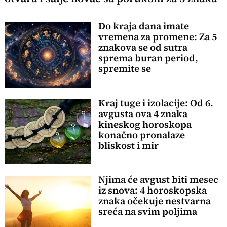
Do kraja dana imate
vremena za promene: Za 5
znakova se od sutra
sprema buran period,
spremite se
Kraj tuge i izolacije: Od 6.
avgusta ova 4 znaka
kineskog horoskopa
konačno pronalaze
bliskost i mir
Njima će avgust biti mesec
iz snova: 4 horoskopska
znaka očekuje nestvarna
sreća na svim poljima