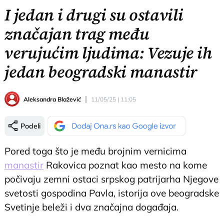
I jedan i drugi su ostavili
značajan trag među
verujućim ljudima: Vezuje ih
jedan beogradski manastir
Aleksandra Blažević
11/05/25 | 11:05
Podeli
Pored toga što je među brojnim vernicima
manastir
Rakovica poznat kao mesto na kome
počivaju zemni ostaci srpskog patrijarha Njegove
svetosti gospodina Pavla, istorija ove beogradske
Svetinje beleži i dva značajna događaja.