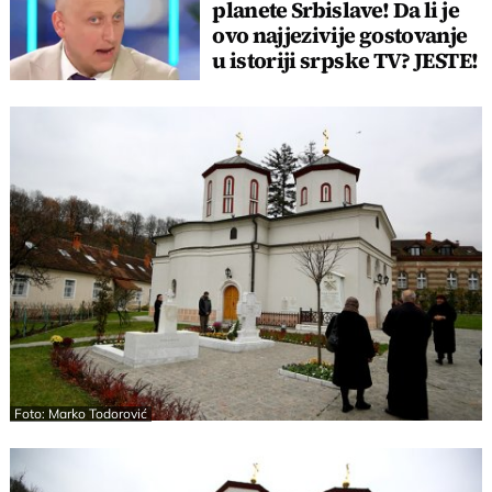
planete Srbislave! Da li je
ovo najjezivije gostovanje
u istoriji srpske TV? JESTE!
Foto: Marko Todorović