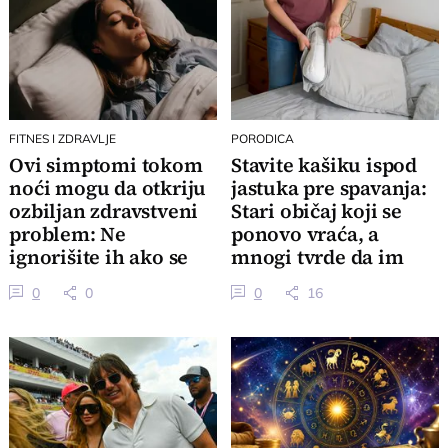
FITNES I ZDRAVLJE
PORODICA
Ovi simptomi tokom
Stavite kašiku ispod
noći mogu da otkriju
jastuka pre spavanja:
ozbiljan zdravstveni
Stari običaj koji se
problem: Ne
ponovo vraća, a
ignorišite ih ako se
mnogi tvrde da im
često ponavljaju
pomaže
0
0
0
16