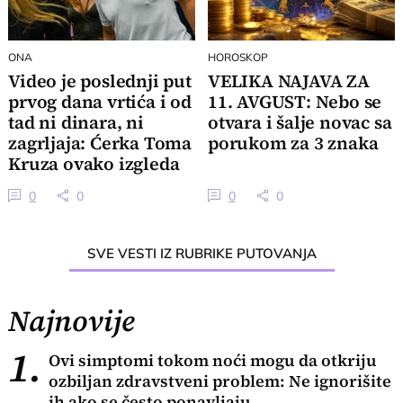
ONA
HOROSKOP
Video je poslednji put
VELIKA NAJAVA ZA
prvog dana vrtića i od
11. AVGUST: Nebo se
tad ni dinara, ni
otvara i šalje novac sa
zagrljaja: Ćerka Toma
porukom za 3 znaka
Kruza ovako izgleda
0
0
0
0
SVE VESTI IZ RUBRIKE PUTOVANJA
Najnovije
1.
Ovi simptomi tokom noći mogu da otkriju
ozbiljan zdravstveni problem: Ne ignorišite
ih ako se često ponavljaju