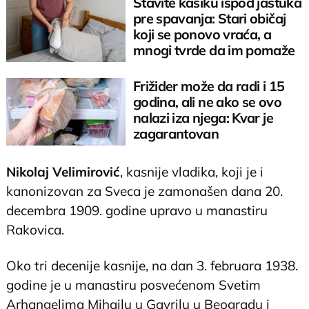
Stavite kašiku ispod jastuka
pre spavanja: Stari običaj
koji se ponovo vraća, a
mnogi tvrde da im pomaže
Frižider može da radi i 15
godina, ali ne ako se ovo
nalazi iza njega: Kvar je
zagarantovan
Nikolaj Velimirović
, kasnije vladika, koji je i
kanonizovan za Sveca je zamonašen dana 20.
decembra 1909. godine upravo u manastiru
Rakovica.
Oko tri decenije kasnije, na dan 3. februara 1938.
godine je u manastiru posvećenom Svetim
Arhangelima Mihailu u Gavrilu u Beogradu i