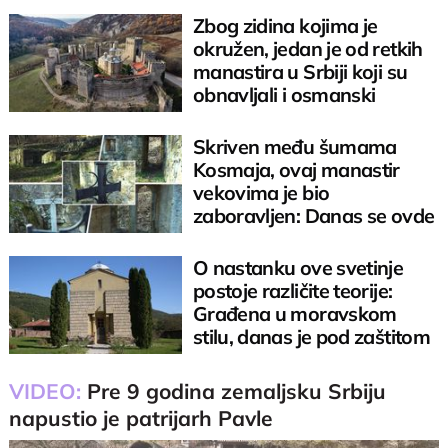
Zbog zidina kojima je
okružen, jedan je od retkih
manastira u Srbiji koji su
obnavljali i osmanski
osvajači
Skriven među šumama
Kosmaja, ovaj manastir
vekovima je bio
zaboravljen: Danas se ovde
i dalje služi liturgija
O nastanku ove svetinje
postoje različite teorije:
Građena u moravskom
stilu, danas je pod zaštitom
nadležnih
VIDEO:
Pre 9 godina zemaljsku Srbiju
napustio je patrijarh Pavle