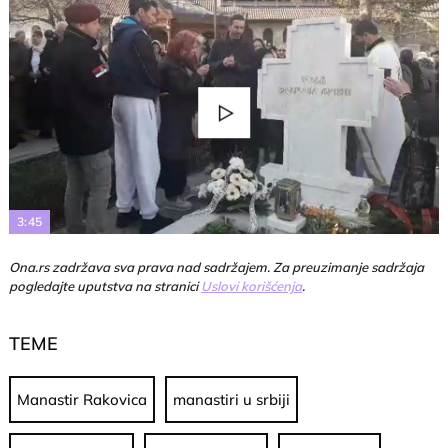
Play
Video
3:45
Ona.rs zadržava sva prava nad sadržajem. Za preuzimanje sadržaja
pogledajte uputstva na stranici
Uslovi korišćenja
.
TEME
Manastir Rakovica
manastiri u srbiji