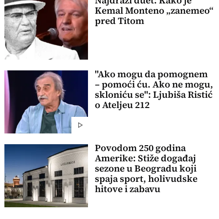
Najdraži duet: Kako je
Kemal Monteno „zanemeo“
pred Titom
"Ako mogu da pomognem
– pomoći ću. Ako ne mogu,
skloniću se": Ljubiša Ristić
o Ateljeu 212
Povodom 250 godina
Amerike: Stiže događaj
sezone u Beogradu koji
spaja sport, holivudske
hitove i zabavu