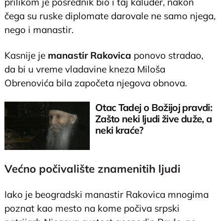
prilikom je posrednik bio i taj kaluđer, nakon
čega su ruske diplomate darovale ne samo njega,
nego i manastir.
Kasnije je
manastir Rakovica
ponovo stradao,
da bi u vreme vladavine kneza Miloša
Obrenovića bila započeta njegova obnova.
Otac Tadej o Božijoj pravdi:
Zašto neki ljudi žive duže, a
neki kraće?
Većno počivalište znamenitih ljudi
Iako je beogradski manastir Rakovica mnogima
poznat kao mesto na kome počiva srpski